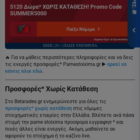
ITH
5120 Δώρα* ΧΩΡΙΣ ΚΑΤΑΘΕΣΗ! Promo Code
SUMMER5000
*Ισ
Προ
Παίξε Νόμιμα
ΕΓΓ
*Ισχύουν Όροι & Προϋποθέσεις
ΕΕΕΠ | 21+ | ΠΑΙΞΕ ΥΠΕΥΘΥΝΑ
🔥 Για να μάθεις περισσότερες πληροφορίες και να δεις
τις ενεργές προσφορές* Pamestoixima.gr ▶️
αρκεί να
κάνεις κλικ εδώ
.
Προσφορές* Χωρίς Κατάθεση
Στο Betarades.gr ενημερώνεστε για όλες τις
προσφορές* χωρίς κατάθεση
στις νόμιμες
στοιχηματικές εταιρίες στην Ελλάδα. Βλέπετε ανά πάσα
στιγμή την pame stoixima προσφορα εγγραφησ * και
ποιές άλλες είναι ενεργές. Ακόμη, μαθαίνετε αν
αφορούν το στοίχημα ή το καζίνο live.