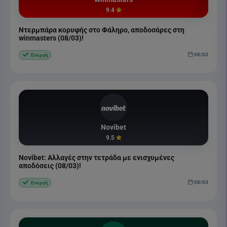
9.4
Ντερμπάρα κορυφής στο Φάληρο, αποδοσάρες στη
winmasters (08/03)!
08/03
Ενεργή
Novibet
9.5
Novibet: Αλλαγές στην τετράδα με ενισχυμένες
αποδόσεις (08/03)!
08/03
Ενεργή