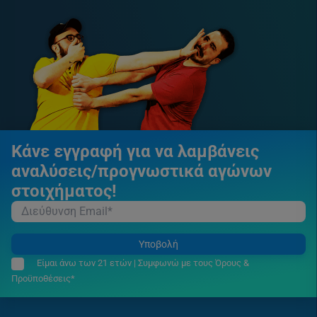
Κάνε εγγραφή για να λαμβάνεις
αναλύσεις/προγνωστικά αγώνων
στοιχήματος!
Υποβολή
Είμαι άνω των 21 ετών | Συμφωνώ με τους Όρους &
Προϋποθέσεις*