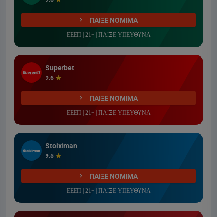
ΠΑΙΞΕ ΝΟΜΙΜΑ
ΕΕΕΠ | 21+ | ΠΑΙΞΕ ΥΠΕΥΘΥΝΑ
Superbet
9.6
ΠΑΙΞΕ ΝΟΜΙΜΑ
ΕΕΕΠ | 21+ | ΠΑΙΞΕ ΥΠΕΥΘΥΝΑ
Stoiximan
9.5
ΠΑΙΞΕ ΝΟΜΙΜΑ
ΕΕΕΠ | 21+ | ΠΑΙΞΕ ΥΠΕΥΘΥΝΑ