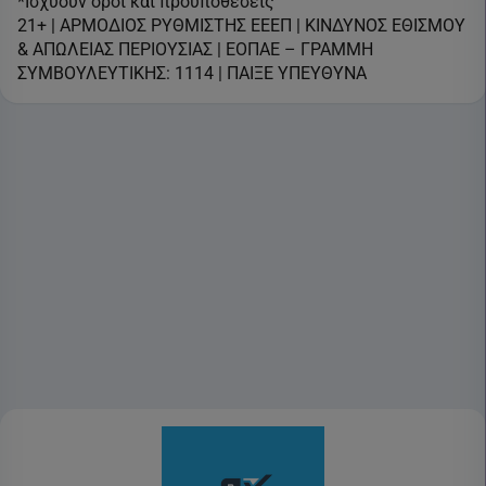
*Ισχύουν όροι και προϋποθέσεις
21+ | ΑΡΜΟΔΙΟΣ ΡΥΘΜΙΣΤΗΣ ΕΕΕΠ | ΚΙΝΔΥΝΟΣ ΕΘΙΣΜΟΥ
& ΑΠΩΛΕΙΑΣ ΠΕΡΙΟΥΣΙΑΣ | ΕΟΠΑΕ – ΓΡΑΜΜΗ
ΣΥΜΒΟΥΛΕΥΤΙΚΗΣ: 1114 | ΠΑΙΞΕ ΥΠΕΥΘΥΝΑ