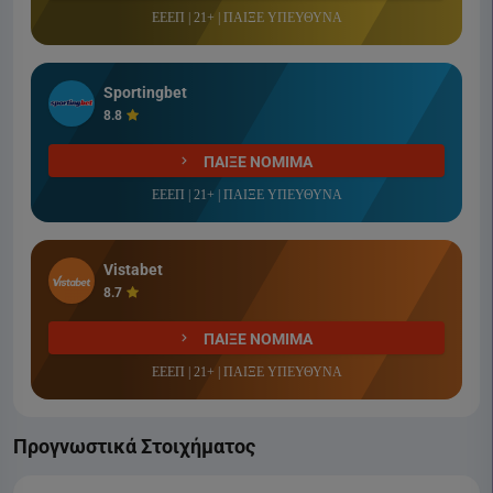
ΕΕΕΠ | 21+ | ΠΑΙΞΕ ΥΠΕΥΘΥΝΑ
Sportingbet
8.8
ΠΑΙΞΕ ΝΟΜΙΜΑ
ΕΕΕΠ | 21+ | ΠΑΙΞΕ ΥΠΕΥΘΥΝΑ
Vistabet
8.7
ΠΑΙΞΕ ΝΟΜΙΜΑ
ΕΕΕΠ | 21+ | ΠΑΙΞΕ ΥΠΕΥΘΥΝΑ
Προγνωστικά Στοιχήματος