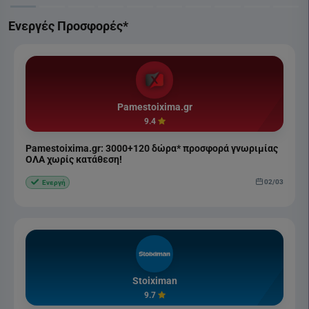
Ενεργές Προσφορές*
Pamestoixima.gr
9.4
Pamestoixima.gr: 3000+120 δώρα* προσφορά γνωριμίας
ΟΛΑ χωρίς κατάθεση!
02/03
Ενεργή
Stoiximan
9.7