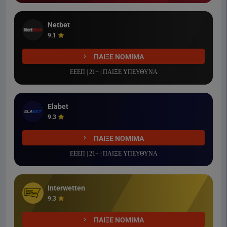
Netbet
9.1
ΠΑΙΞΕ ΝΟΜΙΜΑ
ΕΕΕΠ | 21+ | ΠΑΙΞΕ ΥΠΕΥΘΥΝΑ
Elabet
9.3
ΠΑΙΞΕ ΝΟΜΙΜΑ
ΕΕΕΠ | 21+ | ΠΑΙΞΕ ΥΠΕΥΘΥΝΑ
Interwetten
9.3
ΠΑΙΞΕ ΝΟΜΙΜΑ