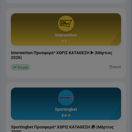
Interwetten
9.3
Interwetten Προσφορά* ΧΩΡΙΣ ΚΑΤΑΘΕΣΗ ▶️ (Μάρτιος
2026)
06/03
Ενεργή
Sportingbet
8.8
Sportingbet Προσφορά* ΧΩΡΙΣ ΚΑΤΑΘΕΣΗ 🎁 (Μάρτιος
2026)