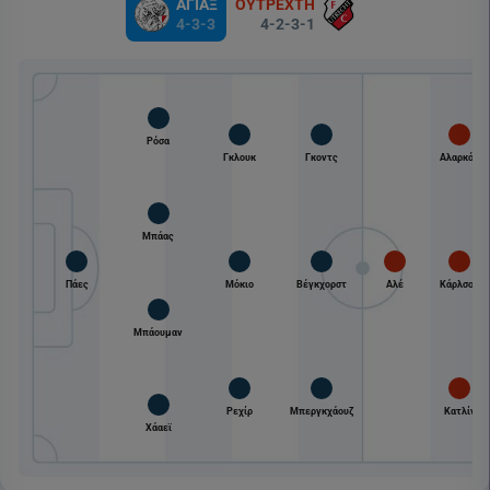
ΑΓΙΑΞ
ΟΥΤΡΕΧΤΗ
4-3-3
4-2-3-1
Ρόσα
Γκλουκ
Γκοντς
Αλαρκόν
Μπάας
Πάες
Μόκιο
Βέγκχορστ
Αλέ
Κάρλσον
Μπάουμαν
Ρεχίρ
Μπεργκχάουζ
Κατλίν
Χάαεϊ