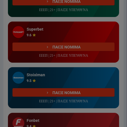
ΠΑΙΞΕ ΝΟΜΙΜΑ
ΕΕΕΠ | 21+ | ΠΑΙΞΕ ΥΠΕΥΘΥΝΑ
Superbet
9.6
ΠΑΙΞΕ ΝΟΜΙΜΑ
ΕΕΕΠ | 21+ | ΠΑΙΞΕ ΥΠΕΥΘΥΝΑ
Stoiximan
9.5
ΠΑΙΞΕ ΝΟΜΙΜΑ
ΕΕΕΠ | 21+ | ΠΑΙΞΕ ΥΠΕΥΘΥΝΑ
Fonbet
9.4