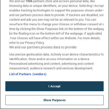
Στοιχηματικές Εταιρίες
We and our
1006
partners store and access personal data, like
browsing data or unique identifiers, on your device. Selecting I Accept
Στοιχηματικές Εταιρίες
enables tracking technologies to support the purposes shown under we
Superbet
and our partners process data to provide. If trackers are disabled, some
content and ads you see may not be as relevant to you. You can
Stoiximan
resurface this menu to change your choices or withdraw consent at any
Bwin
time by clicking the Show Purposes link on the bottom of the webpage
[or the floating icon on the bottom-left of the webpage, if applicable]
Bet365
.Your choices will have effect within our Website. For more details,
Sportingbet
refer to our Privacy Policy.
Pamestoixima.gr
We and our partners process data to provide:
Interwetten
Use precise geolocation data. Actively scan device characteristics for
identification. Store and/or access information on a device.
Βαθμολογίες
Personalised advertising and content, advertising and content
measurement, audience research and services development.
Βαθμολογίες
List of Partners (vendors)
Βαθμολογία Stoiximan Super League
Βαθμολογία Αγγλίας
I Accept
Βαθμολογία Γερμανίας
Βαθμολογία Ισπανίας
Promo Code SUMMER710 για… 710
Show Purposes
Βαθμολογία Ιταλίας
Δώρα* ΧΩΡΙΣ ΚΑΤΑΘΕΣΗ
Βαθμολογία Γαλλίας
*Ισχύουν Όροι & Προϋποθέσεις