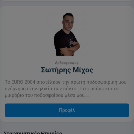
Αρθρογράφος:
Σωτήρης Μίχος
Το EURO 2004 αποτέλεσε την πρώτη ποδοσφαιρική μου
ανάμνηση στην ηλικία των πέντε. Τότε μπήκε και το
μικρόβιο του ποδοσφαίρου μέσα μου,…
Προφίλ
Στοιχηματικές Εταιρίες