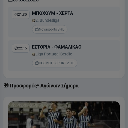
ΜΠΟΧΟΥΜ - ΧΕΡΤΑ
21:30
2. Bundesliga
Novasports 3HD
ΕΣΤΟΡΙΛ - ΦΑΜΑΛΙΚΑΟ
22:15
Liga Portugal Betclic
COSMOTE SPORT 2 HD
🎁 Προσφορές* Αγώνων Σήμερα