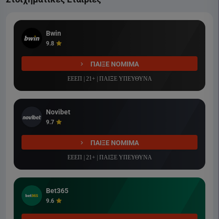
Bwin
9.8
ΠΑΙΞΕ ΝΟΜΙΜΑ
ΕΕΕΠ | 21+ | ΠΑΙΞΕ ΥΠΕΥΘΥΝΑ
Novibet
9.7
ΠΑΙΞΕ ΝΟΜΙΜΑ
ΕΕΕΠ | 21+ | ΠΑΙΞΕ ΥΠΕΥΘΥΝΑ
Bet365
9.6