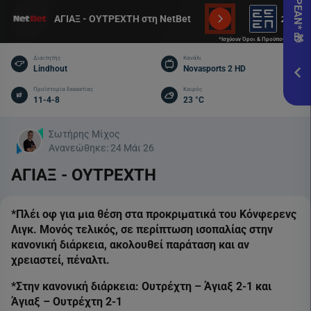
Pame
εδώ!
ΑΓΙΑΞ - ΟΥΤΡΕΧΤΗ στη NetBet
*Ισχύουν Όροι & Προϋποθέσεις
*Ισχ
Προ
Διαιτητής
Κανάλι
Lindhout
Novasports 2 HD
Προϊστορία δεκαετίας
Καιρός
ΕΓΓ
11-4-8
23 °C
Σωτήρης Μίχος
Ανανεώθηκε:
24 Μάι 26
ΑΓΙΑΞ - ΟΥΤΡΕΧΤΗ
*Πλέι οφ για μια θέση στα προκριματικά του Κόνφερενς
Λιγκ. Μονός τελικός, σε περίπτωση ισοπαλίας στην
κανονική διάρκεια, ακολουθεί παράταση και αν
χρειαστεί, πέναλτι.
*Στην κανονική διάρκεια: Ουτρέχτη – Άγιαξ 2-1 και
Άγιαξ – Ουτρέχτη 2-1