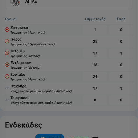
ΑΓΙΑΞ
Όνομα
Συμμετοχές
Γκολ
Ζιντσένκο
1
0
Τραυματίας
( Αμυντικός)
Γιάρος
25
0
Τραυματίας
( Τερματοφύλακας)
Φιτζ-Γιμ
17
1
Τραυματίας
( Μέσος)
Έντβαρτσεν
18
0
Τραυματίας
( Εξτρέμ)
Σούταλο
24
0
Τραυματίας
( Αμυντικός)
Ιτακούρα
17
1
Υποχρεώσεις με εθνική ομάδα
( Αμυντικός)
Τομιγιάσου
8
0
Υποχρεώσεις με εθνική ομάδα
( Αμυντικός)
Ενδεκάδες