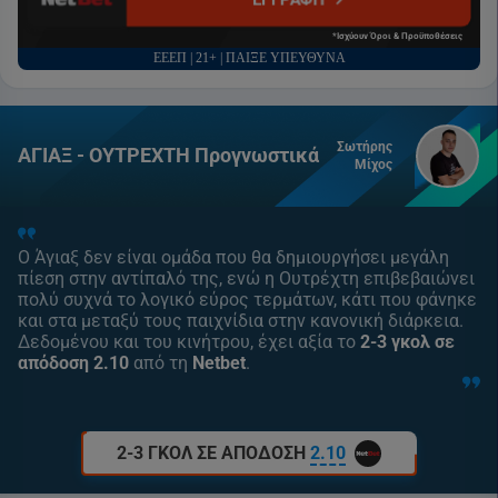
*Ισχύουν Όροι & Προϋποθέσεις
ΕΕΕΠ | 21+ | ΠΑΙΞΕ ΥΠΕΥΘΥΝΑ
Σωτήρης
ΑΓΙΑΞ - ΟΥΤΡΕΧΤΗ Προγνωστικά
Μίχος
Ο Άγιαξ δεν είναι ομάδα που θα δημιουργήσει μεγάλη
πίεση στην αντίπαλό της, ενώ η Ουτρέχτη επιβεβαιώνει
πολύ συχνά το λογικό εύρος τερμάτων, κάτι που φάνηκε
και στα μεταξύ τους παιχνίδια στην κανονική διάρκεια.
Δεδομένου και του κινήτρου, έχει αξία το
2-3 γκολ σε
απόδοση 2.10
από τη
Netbet
.
2-3 ΓΚΟΛ ΣΕ ΑΠΟΔΟΣΗ
2.10