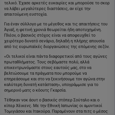
τελικό. Έχασε αρκετές ευκαιρίες και μπορούσε το σκορ
να λάβει μεγαλύτερες διαστάσεις, αν είχε την
απαιτούμενη ευστοχία.
Για έναν σύλλογο με το μέγεθος και τις απαιτήσεις του
Άγιαξ, η φετινή χρονιά θεωρείται ήδη αποτυχημένη.
Πλέον, ο βασικός στόχος είναι να αποφευχθεί το
χειρότερο δυνατό σενάριο, δηλαδή η πλήρης απουσία
από τις ευρωπαϊκές διοργανώσεις της επόμενης σεζόν.
«Οι τελικοί είναι πάντα διαφορετικοί από τους αγώνες
πρωταθλήματος. Τους σεβόμαστε πολύ, αλλά
επικεντρωνόμαστε στους εαυτούς μας, στο να
βελτιώσουμε τα πράγματα που μπορούμε να
επηρεάσουμε και στο να ξεκινήσουμε τον αγώνα στην
καλύτερη δυνατή κατάσταση», υπογράμμισε για το
σημερινό ματς ο κόουτς Γκαρσία.
Τέθηκαν νοκ άουτ ο βασικός στόπερ Σούταλο και ο
κίπερ Χέικενς. Με την Εθνική Ιαπωνίας οι αμυντικοί
Τομιγιάσου και Ιτακούρα. Παραμένουν στα πιτς ο μέσος