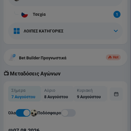
Τσεχία
1
ΛΟΙΠΕΣ ΚΑΤΗΓΟΡΙΕΣ
Hot
Bet Builder Προγνωστικά
📺 Μεταδόσεις Αγώνων
Σήμερα
Αύριο
Κυριακή
Δευτέρα
7 Αυγούστου
8 Αυγούστου
9 Αυγούστου
10 Αυγούσ
Όλα
Ποδόσφαιρο
07.08.2026