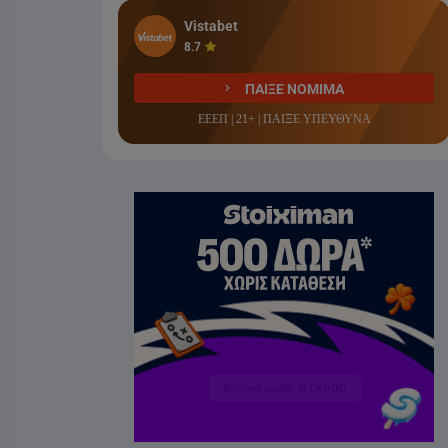
Vistabet
8.7
ΠΑΙΞΕ ΝΟΜΙΜΑ
ΕΕΕΠ | 21+ | ΠΑΙΞΕ ΥΠΕΥΘΥΝΑ