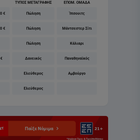
ΤΥΠΟΣ ΜΕΤΑΓΡΑΦΗΣ
ΕΠΟΜ. ΟΜΑΔΑ
0 €
Πώληση
Ίπσουιτς
0 €
Πώληση
Μάντσεστερ Σίτι
Πώληση
Κάλιαρι
 €
Δανεικός
Παναθηναϊκός
Ελεύθερος
Αμβούργο
Ελεύθερος
Παίξε Νόμιμα
*Ισχύουν Όροι & Προϋποθέσεις