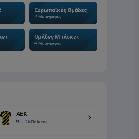
2
Ευρωπαϊκές Ομάδες
Μεταγραφές
κετ
Ομάδες Μπάσκετ
Μεταγραφές
ΑΕΚ
28 Παίκτες