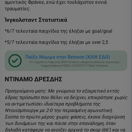
αμυντικός Φράνκε, ενώ έχει τουλάχιστον εννιά
τραυματίες.
Ίνγκολσταντ Στατιστικά
*6/7 τελευταία παιχνίδια της έληξαν με goal/goal
*5/7 τελευταία παιχνίδια της έληξαν με over 2,5
Παίξε Νόμιμα στην Betsson (ΚΛΙΚ ΕΔΩ)
21+ | Αρμόδιος Ρυθμιστής ΕΕΕΠ | Κίνδυνος εθισμού & απώλειας περιουσίας |
Γραμμή βοήθειας ΚΕΘΕΑ: 210 9237777 | Παίξε Υπεύθυνα |
NTINAMO ΔΡΕΣΔΗΣ
Προηγούμενο ματς: Με γνώμονα το εξαιρετικό εντός
έδρας πρόσωπο που θέλει να δείχνει, επικράτησε χωρίς
να αντιμετωπίσει ιδιαίτερα προβλήματα της
Ντουίσμπουργκ με 2-0 την περασμένη αγωνιστική.
Σούπα το πρώτο μέρος χωρίς φάσεις, έκανε διαχείριση
των δυνάμεων της και πίεσε στην επανάληψη, όταν
δηλαδή κατάφερε να ανοίξει αρχικά το σκορ (66′) και να