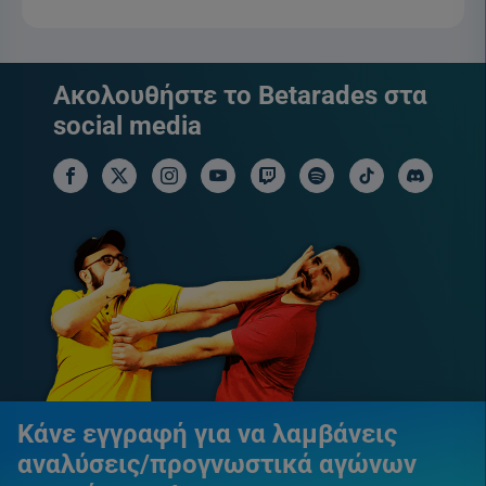
Ακολουθήστε το Betarades στα
social media
facebook social link
x social link
instagram social link
youtube social link
twitch social link
spotify social link
tiktok social link
discord soci
Κάνε εγγραφή για να λαμβάνεις
αναλύσεις/προγνωστικά αγώνων