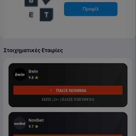
Προφίλ
Στοιχηματικές Εταιρίες
Bwin
9.8
ΠΑΙΞΕ ΝΟΜΙΜΑ
ΕΕΕΠ | 21+ | ΠΑΙΞΕ ΥΠΕΥΘΥΝΑ
Novibet
9.7