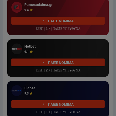
Pamestoixima.gr
9.4
ΠΑΙΞΕ ΝΟΜΙΜΑ
ΕΕΕΠ | 21+ | ΠΑΙΞΕ ΥΠΕΥΘΥΝΑ
Netbet
9.1
ΠΑΙΞΕ ΝΟΜΙΜΑ
ΕΕΕΠ | 21+ | ΠΑΙΞΕ ΥΠΕΥΘΥΝΑ
Elabet
9.3
ΠΑΙΞΕ ΝΟΜΙΜΑ
ΕΕΕΠ | 21+ | ΠΑΙΞΕ ΥΠΕΥΘΥΝΑ