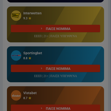
Interwetten
9.3
ΠΑΙΞΕ ΝΟΜΙΜΑ
ΕΕΕΠ | 21+ | ΠΑΙΞΕ ΥΠΕΥΘΥΝΑ
Sportingbet
8.8
ΠΑΙΞΕ ΝΟΜΙΜΑ
ΕΕΕΠ | 21+ | ΠΑΙΞΕ ΥΠΕΥΘΥΝΑ
Vistabet
8.7
ΠΑΙΞΕ ΝΟΜΙΜΑ