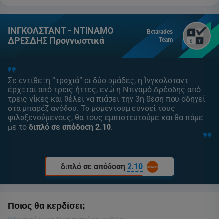
ΙΝΓΚΟΛΣΤΑΝΤ - ΝΤΙΝΑΜΟ
Betarades
ΔΡΕΣΔΗΣ Προγνωστικά
Team
Σε αντίθετη “τροχιά” οι δύο ομάδες, η Ίνγκολσταντ
έρχεται από τρεις ήττες, ενώ η Ντιναμό Δρέσδης από
τρεις νίκες και θέλει να πιάσει την 3η θέση που οδηγεί
στα μπαράζ ανόδου. Το μομέντουμ ευνοεί τους
φιλοξενούμενους, θα τους εμπιστευτούμε και θα πάμε
με το
διπλό σε απόδοση 2.10
.
διπλό σε απόδοση
2.10