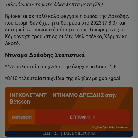
«κλειδώσει» το ματς δέκα λεπτά μετά (76′).
Βρίσκεται σε πολύ καλό φεγγάρι η ομάδα της Δρέσδης,
που ακόμη δεν έχει ηττηθεί μέσα στο 2023 (7-3-0) και
διατηρεί εντυπωσιακό αήττητο σερί. Τιμωρημένος ο
Κάμερνεχτ, τραυματίες οι Μιν, Μελιτσένκο, Χέρμαν και
Ακοτό.
Ντιναμό Δρέσδης Στατιστικά
*4/5 τελευταία παιχνίδια της έληξαν με Under 2,5
*8/10 τελευταία παιχνίδια της έληξαν με goal/goal
ΙΝΓΚΟΛΣΤΑΝΤ – ΝΤΙΝΑΜΟ ΔΡΕΣΔΗΣ στην
Betsson
ΕΓΓΡΑΦΗ
*Ισχύουν Όροι & Προϋποθέσεις
ΕΕΕΠ | 21+ | ΠΑΙΞΕ ΥΠΕΥΘΥΝΑ