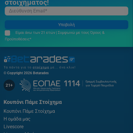
στοιχήματος!
Υποβολή
Είμαι άνω των 21 ετών | Συμφωνώ με τους Όρους &
Προϋποθέσεις*
© Copyright 2026 Betarades
21+
Κουπόνι Πάμε Στοίχημα
Κουπόνι Πάμε Στοίχημα
Η ομάδα μας
Livescore