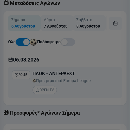
📺 Μεταδόσεις Αγώνων
Σήμερα
Αύριο
Σάββατο
Κυριακή
6 Αυγούστου
7 Αυγούστου
8 Αυγούστου
9 Αυγούστ
Όλα
Ποδόσφαιρο
06.08.2026
ΠΑΟΚ - ΑΝΤΕΡΛΕΧΤ
20:45
Προκριματικά Europa League
OPEN TV
🎁 Προσφορές* Αγώνων Σήμερα