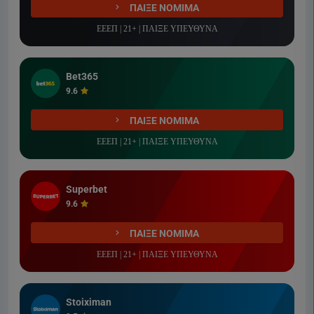
ΠΑΙΞΕ ΝΟΜΙΜΑ
ΕΕΕΠ | 21+ | ΠΑΙΞΕ ΥΠΕΥΘΥΝΑ
Bet365
9.6
ΠΑΙΞΕ ΝΟΜΙΜΑ
ΕΕΕΠ | 21+ | ΠΑΙΞΕ ΥΠΕΥΘΥΝΑ
Superbet
9.6
ΠΑΙΞΕ ΝΟΜΙΜΑ
ΕΕΕΠ | 21+ | ΠΑΙΞΕ ΥΠΕΥΘΥΝΑ
Stoiximan