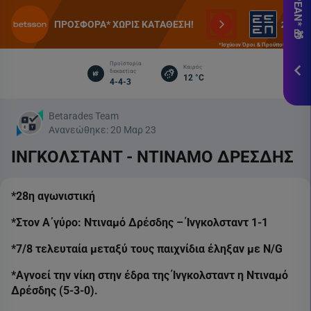
εδ
ΠΡΟΣΦΟΡΑ* ΧΩΡΙΣ ΚΑΤΑΘΕΣΗ!
*Ισ
&
*Ισχύουν Όροι & Προϋποθέσεις
Πρ
Προϊστορία
Καιρός
δεκαετίας
12 °C
4-4-3
ΕΓΓ
Betarades Team
Ανανεώθηκε:
20 Μαρ 23
ΙΝΓΚΟΛΣΤΑΝΤ - ΝΤΙΝΑΜΟ ΔΡΕΣΔΗΣ
*28η αγωνιστική
*Στον Α΄γύρο: Ντιναμό Δρέσδης – Ίνγκολσταντ 1-1
*7/8 τελευταία μεταξύ τους παιχνίδια έληξαν με N/G
*Αγνοεί την νίκη στην έδρα της Ίνγκολσταντ η Ντιναμό
Δρέσδης (5-3-0).