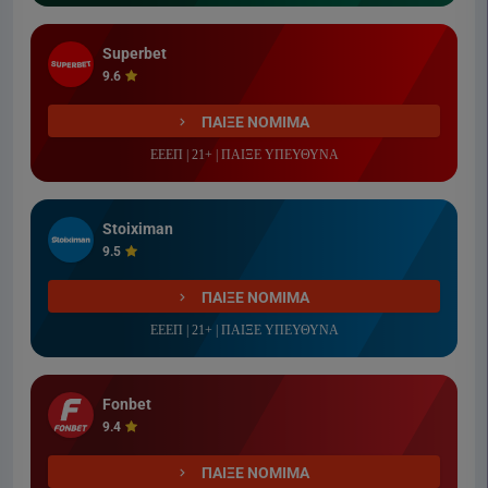
Superbet
9.6
ΠΑΙΞΕ ΝΟΜΙΜΑ
ΕΕΕΠ | 21+ | ΠΑΙΞΕ ΥΠΕΥΘΥΝΑ
Stoiximan
9.5
ΠΑΙΞΕ ΝΟΜΙΜΑ
ΕΕΕΠ | 21+ | ΠΑΙΞΕ ΥΠΕΥΘΥΝΑ
Fonbet
9.4
ΠΑΙΞΕ ΝΟΜΙΜΑ