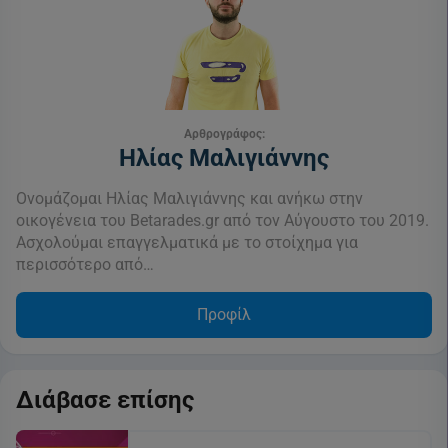
Αρθρογράφος:
Ηλίας Μαλιγιάννης
Ονομάζομαι Ηλίας Μαλιγιάννης και ανήκω στην
οικογένεια του Betarades.gr από τον Αύγουστο του 2019.
Ασχολούμαι επαγγελματικά με το στοίχημα για
περισσότερο από…
Προφίλ
Διάβασε επίσης