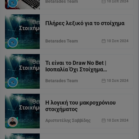
Betarades Team
10 Σεπ 2024
Πλήρες λεξικό για το στοίχημα
Betarades Team
10 Σεπ 2024
Τι είναι το Draw No Bet |
Ισοπαλία Όχι Στοίχημα
(Επεξήγηση)
Betarades Team
10 Σεπ 2024
Η λογική του μακροχρόνιου
στοιχήματος
Αριστοτέλης Σαββίδης
10 Σεπ 2024