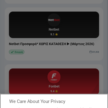
Netbet
9.1
Netbet Προσφορά* ΧΩΡΙΣ ΚΑΤΑΘΕΣΗ ▶️ (Μάρτιος 2026)
01/03
Ενεργή
Fonbet
9.4
We Care About Your Privacy
✨ Προσφορά* Κορυφής από τη Fonbet!