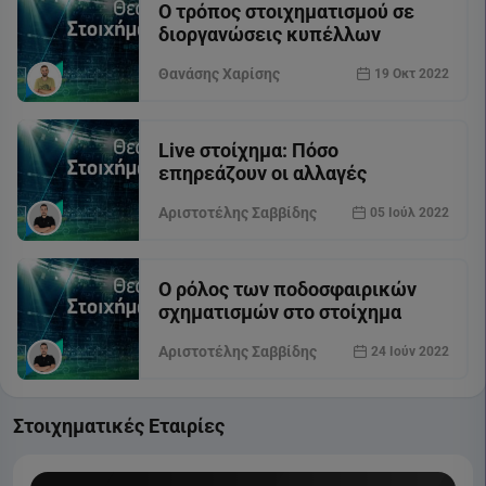
Ο τρόπος στοιχηματισμού σε
διοργανώσεις κυπέλλων
Θανάσης Χαρίσης
19 Οκτ 2022
Live στοίχημα: Πόσο
επηρεάζουν οι αλλαγές
Αριστοτέλης Σαββίδης
05 Ιούλ 2022
Ο ρόλος των ποδοσφαιρικών
σχηματισμών στο στοίχημα
Αριστοτέλης Σαββίδης
24 Ιούν 2022
Στοιχηματικές Εταιρίες