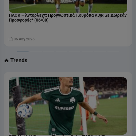
ΠΑΟΚ – Άντερλεχτ: Προγνωστικά Γιουρόπα Λιγκ με Δωρεάν
Προσφορές* (06/08)
06 Αυγ 2026
🔥 Trends