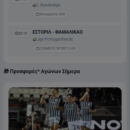
2. Bundesliga
Novasports 3HD
ΕΣΤΟΡΙΛ - ΦΑΜΑΛΙΚΑΟ
22:15
Liga Portugal Betclic
COSMOTE SPORT 2 HD
🎁 Προσφορές* Αγώνων Σήμερα