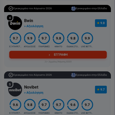
Εγκεκριμένο τον Αύγουστο 2026
Εγκεκριμένο στην Ελλάδα
4
Bwin
9.8
> Αξιολόγηση
9.7
9.9
9.7
9.8
9.8
9.9
ΕΞΥΠΗΡΕΤΗΣΗ
ΑΠΟΔΟΣΕΙΣ
ΠΛΗΡΩΜΕΣ
ΚΙΝΗΤΟ
ΕΙΔΙΚΑ ΣΤΟΙΧ.
LIVE BETTING
ΕΓΓΡΑΦΗ
21+ |Αρμόδιος Ρυθμιστής ΕΕΕΠ
Εγκεκριμένο τον Αύγουστο 2026
Εγκεκριμένο στην Ελλάδα
5
Novibet
9.7
> Αξιολόγηση
9.6
9.8
9.7
9.7
9.6
9.7
ΕΞΥΠΗΡΕΤΗΣΗ
ΑΠΟΔΟΣΕΙΣ
ΠΛΗΡΩΜΕΣ
ΚΙΝΗΤΟ
ΕΙΔΙΚΑ ΣΤΟΙΧ.
LIVE BETTING