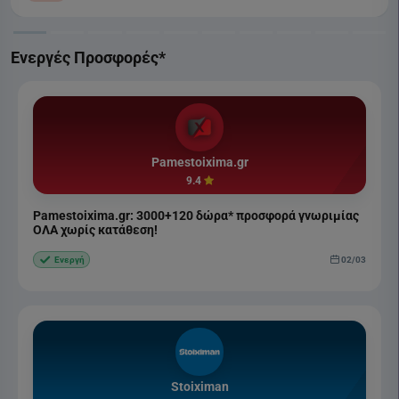
Ενεργές Προσφορές*
Pamestoixima.gr
9.4
Pamestoixima.gr: 3000+120 δώρα* προσφορά γνωριμίας
ΟΛΑ χωρίς κατάθεση!
02/03
Ενεργή
Stoiximan