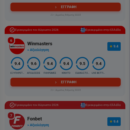
ΕΓΓΡΑΦΗ
21+ |Αρμόδιος Ρυθμιστής ΕΕΕΠ
Εγκεκριμένο τον Αύγουστο 2026
Εγκεκριμένο στην Ελλάδα
6
Winmasters
9.4
> Αξιολόγηση
9.4
9.6
9.4
9.4
9.5
9.4
ΕΞΥΠΗΡΕΤΗΣΗ
ΑΠΟΔΟΣΕΙΣ
ΠΛΗΡΩΜΕΣ
ΚΙΝΗΤΟ
ΕΙΔΙΚΑ ΣΤΟΙΧ.
LIVE BETTING
ΕΓΓΡΑΦΗ
21+ |Αρμόδιος Ρυθμιστής ΕΕΕΠ
Εγκεκριμένο τον Αύγουστο 2026
Εγκεκριμένο στην Ελλάδα
7
Fonbet
9.4
> Αξιολόγηση