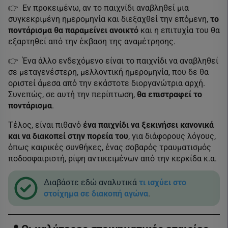
👉 Εν προκειμένω, αν το παιχνίδι αναβληθεί μια
συγκεκριμένη ημερομηνία και διεξαχθεί την επόμενη,
το
ποντάρισμα θα παραμείνει ανοικτό
και η επιτυχία του θα
εξαρτηθεί από την έκβαση της αναμέτρησης.
👉 Ένα άλλο ενδεχόμενο είναι το παιχνίδι να αναβληθεί
σε μεταγενέστερη, μελλοντική ημερομηνία, που δε θα
οριστεί άμεσα από την εκάστοτε διοργανώτρια αρχή.
Συνεπώς, σε αυτή την περίπτωση,
θα επιστραφεί το
ποντάρισμα
.
Τέλος, είναι πιθανό
ένα παιχνίδι να ξεκινήσει κανονικά
και να διακοπεί στην πορεία του
, για διάφορους λόγους,
όπως καιρικές συνθήκες, ένας σοβαρός τραυματισμός
ποδοσφαιριστή, ρίψη αντικειμένων από την κερκίδα κ.α.
Διαβάστε εδώ αναλυτικά
τι ισχύει στο
στοίχημα σε διακοπή αγώνα
.