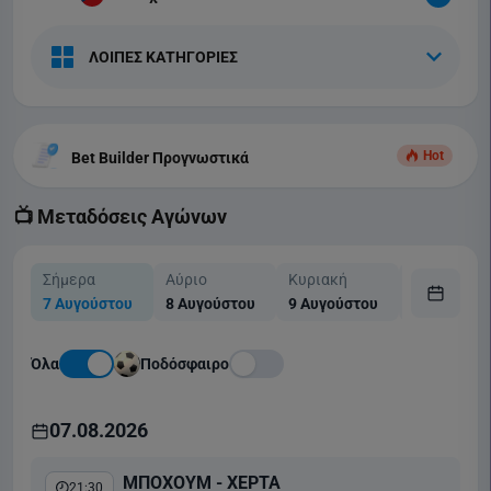
ΛΟΙΠΕΣ ΚΑΤΗΓΟΡΙΕΣ
Hot
Bet Builder Προγνωστικά
📺 Μεταδόσεις Αγώνων
Σήμερα
Αύριο
Κυριακή
Δευτέρα
7 Αυγούστου
8 Αυγούστου
9 Αυγούστου
10 Αυγούσ
Όλα
Ποδόσφαιρο
07.08.2026
ΜΠΟΧΟΥΜ - ΧΕΡΤΑ
21:30