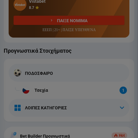
Vistabet
8.7
ΠΑΙΞΕ ΝΟΜΙΜΑ
ΕΕΕΠ | 21+ | ΠΑΙΞΕ ΥΠΕΥΘΥΝΑ
Προγνωστικά Στοιχήματος
ΠΟΔΟΣΦΑΙΡΟ
Τσεχία
1
ΛΟΙΠΕΣ ΚΑΤΗΓΟΡΙΕΣ
Hot
Bet Builder Προγνωστικά