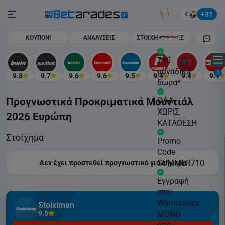
Στοίχημα
Burger button
+31
Mobile cham
ΚΟΥΠΟΝΙ
ΑΝΑΛΥΣΕΙΣ
ΣΤΟΙΧΗΜΑΤΙΚΕΣ
710
μοναδικά
1
9.8
9.7
9.6
9.6
9.5
9.4
9.4
9.4
δώρα*
ΟΛΑ
Προγνωστικά Προκριματικά Μουντιάλ
710
ΧΩΡΙΣ
2026 Ευρώπη
δώ
ΚΑΤΑΘΕΣΗ
Στοίχημα
ΟΛ
Promo
ΚΑ
Code
SUMMER710
Δεν έχει προστεθεί προγνωστικό για σήμερα
Pr
SU
Εγγραφή
στη
Εγγ
Winmasters
Stoiximan
Win
ΜΟΝΟ
9.5
ΜΟ