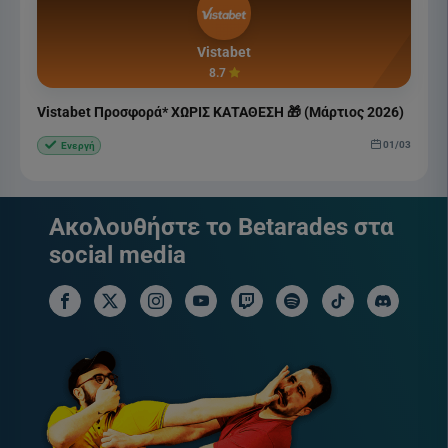
Vistabet
8.7
Vistabet Προσφορά* ΧΩΡΙΣ ΚΑΤΑΘΕΣΗ 🎁 (Μάρτιος 2026)
01/03
Ενεργή
Ακολουθήστε το Betarades στα
social media
facebook social link
x social link
instagram social link
youtube social link
twitch social link
spotify social link
tiktok social link
discord soci