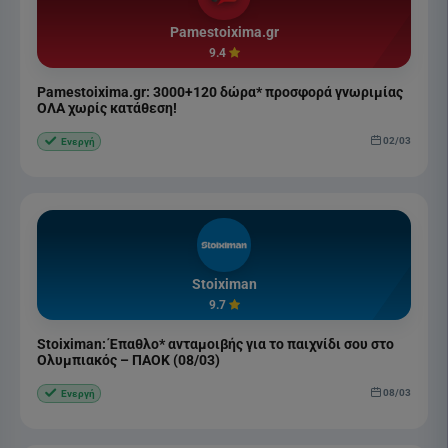
Pamestoixima.gr
9.4
Pamestoixima.gr: 3000+120 δώρα* προσφορά γνωριμίας
ΟΛΑ χωρίς κατάθεση!
02/03
Ενεργή
Stoiximan
9.7
Stoiximan: Έπαθλο* ανταμοιβής για το παιχνίδι σου στο
Ολυμπιακός – ΠΑΟΚ (08/03)
08/03
Ενεργή