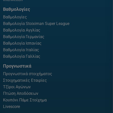
Βαθμολογίες
Βαθμολογίες
Βαθμολογία Stoiximan Super League
Βαθμολογία Αγγλίας
Βαθμολογία Γερμανίας
Βαθμολογία Ισπανίας
Βαθμολογία Ιταλίας
Βαθμολογία Γαλλίας
Προγνωστικά
Προγνωστικά στοιχήματος
Στοιχηματικές Εταιρίες
Τζίροι Αγώνων
Πτώση Αποδόσεων
Κουπόνι Πάμε Στοίχημα
Livescore