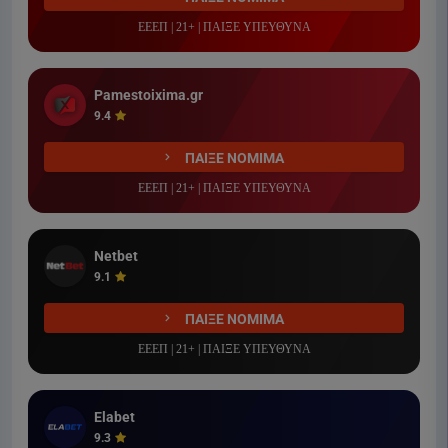
ΕΕΕΠ | 21+ | ΠΑΙΞΕ ΥΠΕΥΘΥΝΑ
Pamestoixima.gr
9.4
ΠΑΙΞΕ ΝΟΜΙΜΑ
ΕΕΕΠ | 21+ | ΠΑΙΞΕ ΥΠΕΥΘΥΝΑ
Netbet
9.1
ΠΑΙΞΕ ΝΟΜΙΜΑ
ΕΕΕΠ | 21+ | ΠΑΙΞΕ ΥΠΕΥΘΥΝΑ
Elabet
9.3