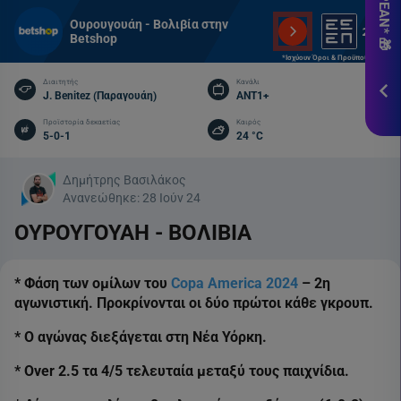
εδ
Ουρουγουάη - Βολιβία στην
*Ισ
Betshop
&
*Ισχύουν Όροι & Προϋποθέσεις
Πρ
Διαιτητής
Κανάλι
J. Benitez (Παραγουάη)
ANT1+
ΕΓΓ
Προϊστορία δεκαετίας
Καιρός
5-0-1
24 °C
Δημήτρης Βασιλάκος
Ανανεώθηκε:
28 Ιούν 24
ΟΥΡΟΥΓΟΥΑΗ - ΒΟΛΙΒΙΑ
* Φάση των ομίλων του
Copa America 2024
– 2η
αγωνιστική. Προκρίνονται οι δύο πρώτοι κάθε γκρουπ.
* O αγώνας διεξάγεται στη Νέα Υόρκη.
* Over 2.5 τα 4/5 τελευταία μεταξύ τους παιχνίδια.