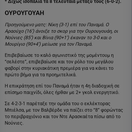
* Δίχως ισοπαλία τα 8 τελευταία μεταξύ τους (6-0-2).
ΟΥΡΟΥΓΟΥΑΗ
Προηγούμενο ματς: Νίκη (3-1) επί του Παναμά. Ο
Αραούχο (16’) άνοιξε το σκορ για την Ουρουγουάη, οι
Νούνιες (85’) και Βίνια (90+1’) έκαναν το 3-0 και ο
Μουρίγιο (90+4’) μείωσε για τον Παναμά.
Επιβεβαίωσε το καλό αγωνιστικό της μομέντουμ η
“σελέστε”, επιβεβαίωσε και τον ρόλο του μεγάλου
φαβορί στην κυριακάτικη πρεμιέρα για να κάνει το
πρώτο βήμα για τα προημιτελικά.
Η επικράτηση επί του Παναμά ήταν η 4η διαδοχική σε
επίσημο παιχνίδι, όλες ήρθαν με 2+ γκολ ενεργητικό.
Σε 4-2-3-1 παρέταξε την ομάδα του ο εκλέκτορας
Μπιέλσα, με τον Βαλβέρδε να παίζει στο “8” φορώντας
το περιβραχιόνιο και τον Ντε Αρασκαέτα πίσω από το
Νούνιες.