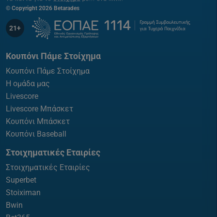
© Copyright 2026 Betarades
21+
Κουπόνι Πάμε Στοίχημα
Κουπόνι Πάμε Στοίχημα
Η ομάδα μας
Livescore
Livescore Μπάσκετ
Κουπόνι Μπάσκετ
Κουπόνι Baseball
Στοιχηματικές Εταιρίες
Στοιχηματικές Εταιρίες
Superbet
Stoiximan
Bwin