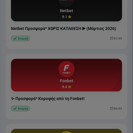
Netbet
9.1
Netbet Προσφορά* ΧΩΡΙΣ ΚΑΤΑΘΕΣΗ ▶️ (Μάρτιος 2026)
01/03
Ενεργή
Fonbet
9.4
✨ Προσφορά* Κορυφής από τη Fonbet!
06/03
Ενεργή