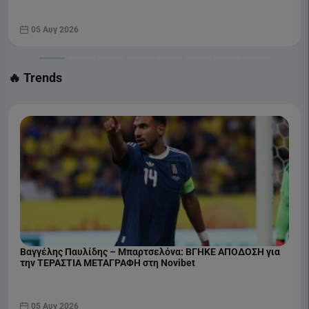
05 Αυγ 2026
🔥 Trends
Βαγγέλης Παυλίδης – Μπαρτσελόνα: ΒΓΗΚΕ ΑΠΟΔΟΣΗ για
την ΤΕΡΑΣΤΙΑ ΜΕΤΑΓΡΑΦΗ στη Novibet
05 Αυγ 2026