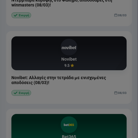
Ντερμπάρα κορυφής στο Φάληρο, αποδοσάρες στη
winmasters (08/03)!
08/03
Ενεργή
Novibet
9.5
Novibet: Αλλαγές στην τετράδα με ενισχυμένες
αποδόσεις (08/03)!
08/03
Ενεργή
Bet365