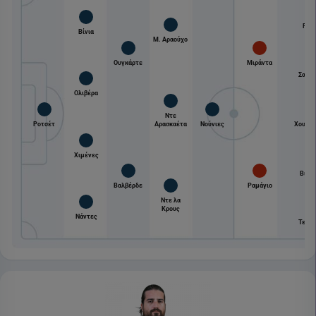
Ρομ
Βίνια
Μ. Αραούχο
Ουγκάρτε
Μιράντα
Σαουσ
Ολιβέρα
Ντε
Χουστι
Ροτσέτ
Αρασκαέτα
Νούνιες
Χιμένες
Βιγια
Βαλβέρδε
Ραμάγιο
Ντε λα
Κρους
Νάντες
Τερσέ