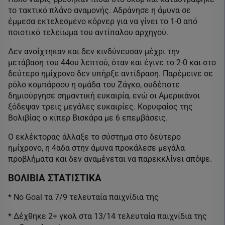
το τακτικό πλάνο αναμονής. Αδράνησε η άμυνα σε
έμμεσα εκτελεσμένο κόρνερ για να γίνει το 1-0 από
ποιοτικό τελείωμα του αντίπαλου αρχηγού.
Δεν ανοίχτηκαν και δεν κινδύνευσαν μέχρι την
μετάβαση του 44ου λεπτού, όταν και έγινε το 2-0 και στο
δεύτερο ημίχρονο δεν υπήρξε αντίδραση. Παρέμεινε σε
ρόλο κομπάρσου η ομάδα του Ζάγκο, ουδέποτε
δημιούργησε σημαντική ευκαιρία, ενώ οι Αμερικάνοι
ξόδεψαν τρεις μεγάλες ευκαιρίες. Κορυφαίος της
Βολιβίας ο κίπερ Βισκάρα με 6 επεμβάσεις.
Ο εκλέκτορας άλλαξε το σύστημα στο δεύτερο
ημίχρονο, η 4αδα στην άμυνα προκάλεσε μεγάλα
προβλήματα και δεν αναμένεται να παρεκκλίνει απόψε.
ΒΟΛΙΒΙΑ ΣΤΑΤΙΣΤΙΚΑ
* Νο Goal τα 7/9 τελευταία παιχνίδια της
* Δέχθηκε 2+ γκολ στα 13/14 τελευταία παιχνίδια της