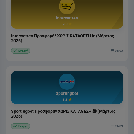
Interwetten
9.3
Interwetten Προσφορά* ΧΩΡΙΣ ΚΑΤΑΘΕΣΗ ▶️ (Μάρτιος
2026)
06/03
Ενεργή
Sportingbet
8.8
Sportingbet Προσφορά* ΧΩΡΙΣ ΚΑΤΑΘΕΣΗ 🎁 (Μάρτιος
2026)
01/03
Ενεργή