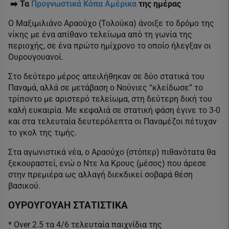
➡️ Τα
Προγνωστικά Κόπα Αμέρικα
της ημέρας
Ο Μαξιμιλιάνο Αραούχο (Τολούκα) άνοιξε το δρόμο της
νίκης με ένα απίθανο τελείωμα από τη γωνία της
περιοχής, σε ένα πρώτο ημίχρονο το οποίο ήλεγξαν οι
Ουρουγουανοί.
Στο δεύτερο μέρος απειλήθηκαν σε δύο στατικά του
Παναμά, αλλά σε μετάβαση ο Νούνιες “κλείδωσε” το
τρίποντο με αριστερό τελείωμα, στη δεύτερη δική του
καλή ευκαιρία. Με κεφαλιά σε στατική φάση έγινε το 3-0
και στα τελευταία δευτερόλεπτα οι Παναμέζοι πέτυχαν
το γκολ της τιμής.
Στα αγωνιστικά νέα, ο Αραούχο (στόπερ) πιθανότατα θα
ξεκουραστεί, ενώ ο Ντε λα Κρους (μέσος) που άρεσε
στην πρεμιέρα ως αλλαγή διεκδικεί σοβαρά θέση
βασικού.
ΟΥΡΟΥΓΟΥΑΗ ΣΤΑΤΙΣΤΙΚΑ
* Over 2.5 τα 4/6 τελευταία παιχνίδια της