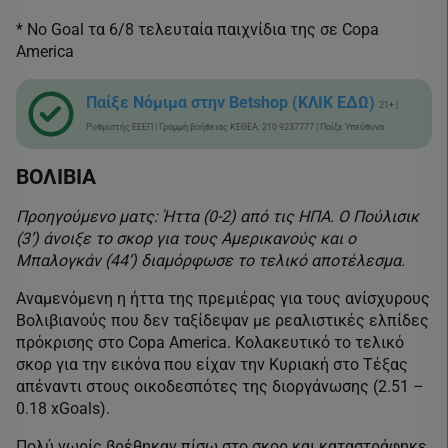
* No Goal τα 6/8 τελευταία παιχνίδια της σε Copa
America
Παίξε Νόμιμα στην Betshop (ΚΛΙΚ ΕΔΩ)
21+ |
Ρυθμιστής ΕΕΕΠ | Γραμμή βοήθειας ΚΕΘΕΑ: 210 9237777 | Παίξε Υπεύθυνα
ΒΟΛΙΒΙΑ
Προηγούμενο ματς: Ήττα (0-2) από τις ΗΠΑ. Ο Πούλισικ
(3’) άνοιξε το σκορ για τους Αμερικανούς και ο
Μπαλογκάν (44’) διαμόρφωσε το τελικό αποτέλεσμα.
Αναμενόμενη η ήττα της πρεμιέρας για τους ανίσχυρους
Βολιβιανούς που δεν ταξίδεψαν με ρεαλιστικές ελπίδες
πρόκρισης στο Copa America. Κολακευτικό το τελικό
σκορ για την εικόνα που είχαν την Κυριακή στο Τέξας
απέναντι στους οικοδεσπότες της διοργάνωσης (2.51 –
0.18 xGoals).
Πολύ νωρίς βρέθηκαν πίσω στο σκορ και καταστράφηκε