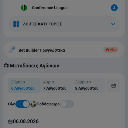
Conference League
4
ΛΟΙΠΕΣ ΚΑΤΗΓΟΡΙΕΣ
Hot
Bet Builder Προγνωστικά
📺 Μεταδόσεις Αγώνων
Σήμερα
Αύριο
Σάββατο
Κυριακή
6 Αυγούστου
7 Αυγούστου
8 Αυγούστου
9 Αυγούστ
Όλα
Ποδόσφαιρο
06.08.2026