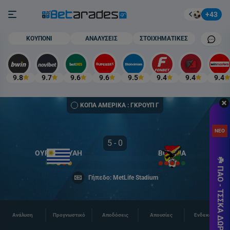
Στοίχημα
Burger button
+43
Mobile cham
ΚΟΥΠΟΝΙ
ΑΝΑΛΥΣΕΙΣ
ΣΤΟΙΧΗΜΑΤΙΚΕΣ
9.8
9.7
9.6
9.6
9.5
9.4
9.4
9.4
ΚΟΠΑ ΑΜΕΡΙΚΑ : ΓΚΡΟΥΠ Γ
710
δώ
ΝΕΟ
ΟΛ
5 - 0
ΚΑ
ΟΥΡΟΥΓΟΥΑΗ
ΒΟΛΙΒΙΑ
☘️ ΠΑΟ - ΤΣΣΚΑ ΔΩΡΕΑΝ* 🎁
Pr
Γήπεδο: MetLife Stadium
SU
Εγγ
Win
Ανάλυση
Προγνωστικό
Αποδόσεις
Απουσίες
Ενδεκάδες
ΜΟ