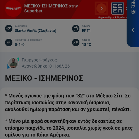
*Ισ
ΜΕΞΙΚΟ-ΙΣΗΜΕΡΙΝΟΣ στην
&
Superbet
Προ
*Ισχύουν Όροι & Προϋποθέσεις
Διαιτητής
Κανάλι
Slavko Vinčić (Σλοβενία)
ΕΡΤ1
ΕΓΓ
Προϊστορία δεκαετίας
Καιρός
0-1-0
18 °C
Γιώργος Φράγκος
Ανανεώθηκε:
01 Ιούλ 26
ΜΕΞΙΚΟ - ΙΣΗΜΕΡΙΝΟΣ
* Μονός αγώνας της φάση των “32” στο Μέξικο Σίτι. Σε
περίπτωση ισοπαλίας στην κανονική διάρκεια,
ακολουθεί ημίωρη παράταση και αν χρειαστεί, πέναλτι.
* Μόνο μία φορά συναντήθηκαν εντός δεκαετίας σε
επίσημο παιχνίδι, το 2024, ισοπαλία χωρίς γκολ σε ματς
ομίλου για το Κόπα Αμέρικα.