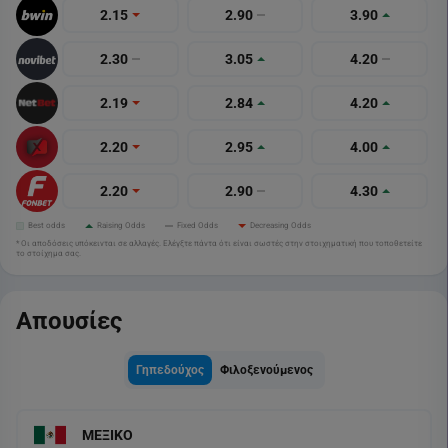
2.15
2.90
3.90
2.30
3.05
4.20
2.19
2.84
4.20
2.20
2.95
4.00
2.20
2.90
4.30
Best odds
Raising Odds
Fixed Odds
Decreasing Odds
* Οι αποδόσεις υπόκεινται σε αλλαγές. Ελέγξτε πάντα ότι είναι σωστές στην στοιχηματική που τοποθετείτε
το στοίχημα σας.
Απουσίες
Γηπεδούχος
Φιλοξενούμενος
ΜΕΞΙΚΟ