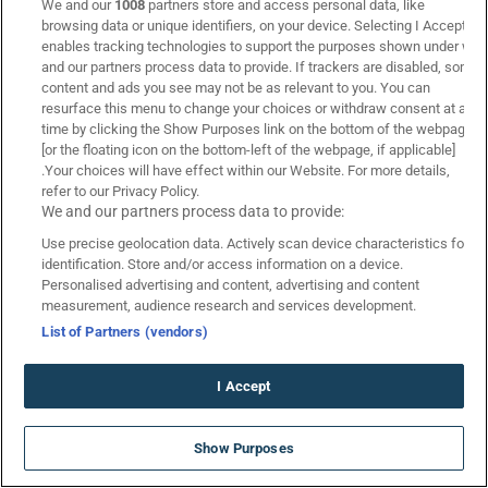
We and our
1008
partners store and access personal data, like
browsing data or unique identifiers, on your device. Selecting I Accept
05/03
Ενεργή
enables tracking technologies to support the purposes shown under we
and our partners process data to provide. If trackers are disabled, some
content and ads you see may not be as relevant to you. You can
resurface this menu to change your choices or withdraw consent at any
time by clicking the Show Purposes link on the bottom of the webpage
[or the floating icon on the bottom-left of the webpage, if applicable]
.Your choices will have effect within our Website. For more details,
Elabet
refer to our Privacy Policy.
9.3
We and our partners process data to provide:
Use precise geolocation data. Actively scan device characteristics for
Η Κυριακή έχει ντερμπάρες Ολυμπιακός – ΠΑΟΚ και
Μίλαν – Ίντερ, αλλά στην Elabet δεν έχει Γκανιότα (08/03)
identification. Store and/or access information on a device.
Personalised advertising and content, advertising and content
08/03
Ενεργή
measurement, audience research and services development.
List of Partners (vendors)
I Accept
SUMMERAKI2026 ΠΡΟΣΦΟΡΑ* ☀️
Show Purposes
Netbet
ΧΩΡΙΣ ΚΑΤΑΘΕΣΗ
9.1
*Ισχύουν Όροι & Προϋποθέσεις