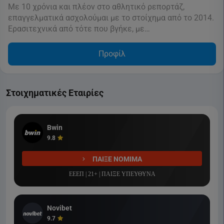
Με 10 χρόνια και πλέον στο αθλητικό ρεπορτάζ,
επαγγελματικά ασχολούμαι με το στοίχημα από το 2014.
Ερασιτεχνικά από τότε που βγήκε, με…
Προφίλ
Στοιχηματικές Εταιρίες
Bwin
9.8
ΠΑΙΞΕ ΝΟΜΙΜΑ
ΕΕΕΠ | 21+ | ΠΑΙΞΕ ΥΠΕΥΘΥΝΑ
Novibet
9.7