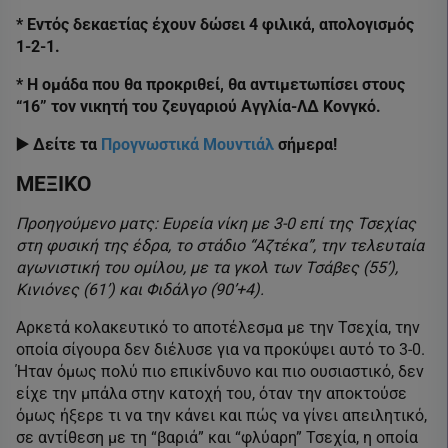
* Εντός δεκαετίας έχουν δώσει 4 φιλικά, απολογισμός
1-2-1.
* Η ομάδα που θα προκριθεί, θα αντιμετωπίσει στους
“16” τον νικητή του ζευγαριού Αγγλία-ΛΔ Κονγκό.
▶️ Δείτε τα
Προγνωστικά Μουντιάλ
σήμερα!
ΜΕΞΙΚΟ
Προηγούμενο ματς: Ευρεία νίκη με 3-0 επί της Τσεχίας
στη φυσική της έδρα, το στάδιο “Αζτέκα”, την τελευταία
αγωνιστική του ομίλου, με τα γκολ των Τσάβες (55’),
Κινιόνες (61’) και Φιδάλγο (90’+4).
Αρκετά κολακευτικό το αποτέλεσμα με την Τσεχία, την
οποία σίγουρα δεν διέλυσε για να προκύψει αυτό το 3-0.
Ήταν όμως πολύ πιο επικίνδυνο και πιο ουσιαστικό, δεν
είχε την μπάλα στην κατοχή του, όταν την αποκτούσε
όμως ήξερε τι να την κάνει και πώς να γίνει απειλητικό,
σε αντίθεση με τη “βαριά” και “φλύαρη” Τσεχία, η οποία