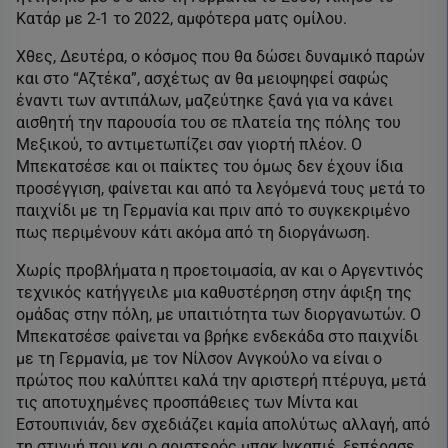
Κατάρ με 2-1 το 2022, αμφότερα ματς ομίλου.
Χθες, Δευτέρα, ο κόσμος που θα δώσει δυναμικό παρών
και στο “Αζτέκα”, ασχέτως αν θα μειοψηφεί σαφώς
έναντι των αντιπάλων, μαζεύτηκε ξανά για να κάνει
αισθητή την παρουσία του σε πλατεία της πόλης του
Μεξικού, το αντιμετωπίζει σαν γιορτή πλέον. Ο
Μπεκατσέσε και οι παίκτες του όμως δεν έχουν ίδια
προσέγγιση, φαίνεται και από τα λεγόμενά τους μετά το
παιχνίδι με τη Γερμανία και πριν από το συγκεκριμένο
πως περιμένουν κάτι ακόμα από τη διοργάνωση.
Χωρίς προβλήματα η προετοιμασία, αν και ο Αργεντινός
τεχνικός κατήγγειλε μια καθυστέρηση στην άφιξη της
ομάδας στην πόλη, με υπαιτιότητα των διοργανωτών. Ο
Μπεκατσέσε φαίνεται να βρήκε ενδεκάδα στο παιχνίδι
με τη Γερμανία, με τον Νίλσον Ανγκούλο να είναι ο
πρώτος που καλύπτει καλά την αριστερή πτέρυγα, μετά
τις αποτυχημένες προσπάθειες των Μίντα και
Εστουπινιάν, δεν σχεδιάζει καμία απολύτως αλλαγή, από
τη στιγμή που και ο αριστερός μπακ Ινκαπιέ, ξεπέρασε