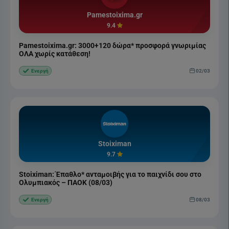
Pamestoixima.gr
9.4
Pamestoixima.gr: 3000+120 δώρα* προσφορά γνωριμίας
ΟΛΑ χωρίς κατάθεση!
02/03
Ενεργή
Stoiximan
9.7
Stoiximan: Έπαθλο* ανταμοιβής για το παιχνίδι σου στο
Ολυμπιακός – ΠΑΟΚ (08/03)
08/03
Ενεργή