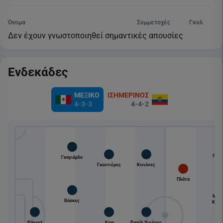
Όνομα
Συμμετοχές
Γκολ
Δεν έχουν γνωστοποιηθεί σημαντικές απουσίες
Ενδεκάδες
ΜΕΞΙΚΟ
ΙΣΗΜΕΡΙΝΟΣ
4-3-3
4-4-2
Γεμπ
Γκαγιάρδο
Γκουτιέρες
Κινιόνες
Πλάτα
Μόισ
Βάσκες
Καϊσ
Ράνχελ
Λίρα
Ραούλ Χιμένες