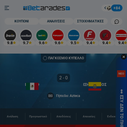
Στοίχημα
Burger button
+84
Mobile cham
ΚΟΥΠΟΝΙ
ΑΝΑΛΥΣΕΙΣ
ΣΤΟΙΧΗΜΑΤΙΚΕΣ
9.8
9.7
9.6
9.6
9.5
9.4
9.4
9.4
ΠΑΓΚΟΣΜΙΟ ΚΥΠΕΛΛΟ
ΑΝ
ΝΕΟ
ΠΡ
2 - 0
ΓΝΩ
ΜΕΞΙΚΟ
ΙΣΗΜΕΡΙΝΟΣ
👀 ΕΣΥ ΔΕΝ ΤΟ ΠΗΡΕΣ; 🎁
ΧΩΡ
Γήπεδο: Azteca
ΚΑ
στη
ΕΓ
Ανάλυση
Προγνωστικό
Αποδόσεις
Απουσίες
Ενδεκάδες
εδώ