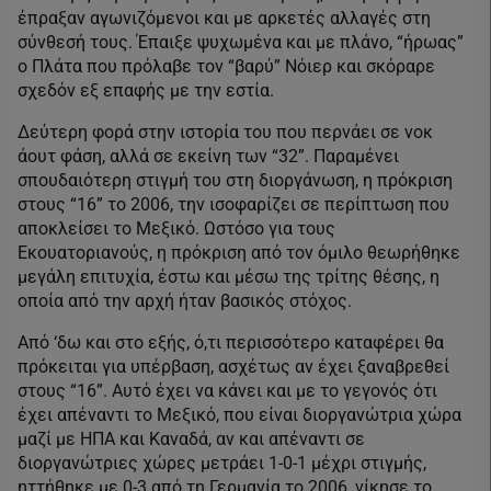
έπραξαν αγωνιζόμενοι και με αρκετές αλλαγές στη
σύνθεσή τους. Έπαιξε ψυχωμένα και με πλάνο, “ήρωας”
ο Πλάτα που πρόλαβε τον “βαρύ” Νόιερ και σκόραρε
σχεδόν εξ επαφής με την εστία.
Δεύτερη φορά στην ιστορία του που περνάει σε νοκ
άουτ φάση, αλλά σε εκείνη των “32”. Παραμένει
σπουδαιότερη στιγμή του στη διοργάνωση, η πρόκριση
στους “16” το 2006, την ισοφαρίζει σε περίπτωση που
αποκλείσει το Μεξικό. Ωστόσο για τους
Εκουατοριανούς, η πρόκριση από τον όμιλο θεωρήθηκε
μεγάλη επιτυχία, έστω και μέσω της τρίτης θέσης, η
οποία από την αρχή ήταν βασικός στόχος.
Από ‘δω και στο εξής, ό,τι περισσότερο καταφέρει θα
πρόκειται για υπέρβαση, ασχέτως αν έχει ξαναβρεθεί
στους “16”. Αυτό έχει να κάνει και με το γεγονός ότι
έχει απέναντι το Μεξικό, που είναι διοργανώτρια χώρα
μαζί με ΗΠΑ και Καναδά, αν και απέναντι σε
διοργανώτριες χώρες μετράει 1-0-1 μέχρι στιγμής,
ηττήθηκε με 0-3 από τη Γερμανία το 2006, νίκησε το