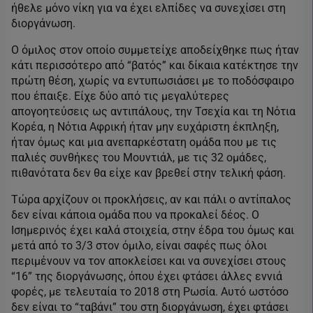
ήθελε μόνο νίκη για να έχει ελπίδες να συνεχίσει στη
διοργάνωση.
Ο όμιλος στον οποίο συμμετείχε αποδείχθηκε πως ήταν
κάτι περισσότερο από “βατός” και δίκαια κατέκτησε την
πρώτη θέση, χωρίς να εντυπωσιάσει με το ποδόσφαιρο
που έπαιξε. Είχε δύο από τις μεγαλύτερες
απογοητεύσεις ως αντιπάλους, την Τσεχία και τη Νότια
Κορέα, η Νότια Αφρική ήταν μην ευχάριστη έκπληξη,
ήταν όμως και μια ανεπαρκέστατη ομάδα που με τις
παλιές συνθήκες του Μουντιάλ, με τις 32 ομάδες,
πιθανότατα δεν θα είχε καν βρεθεί στην τελική φάση.
Τώρα αρχίζουν οι προκλήσεις, αν και πάλι ο αντίπαλος
δεν είναι κάποια ομάδα που να προκαλεί δέος. Ο
Ισημερινός έχει καλά στοιχεία, στην έδρα του όμως και
μετά από το 3/3 στον όμιλο, είναι σαφές πως όλοι
περιμένουν να τον αποκλείσει και να συνεχίσει στους
“16” της διοργάνωσης, όπου έχει φτάσει άλλες εννιά
φορές, με τελευταία το 2018 στη Ρωσία. Αυτό ωστόσο
δεν είναι το “ταβάνι” του στη διοργάνωση, έχει φτάσει