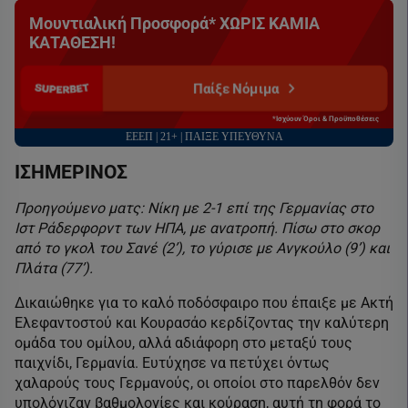
Μουντιαλική Προσφορά* ΧΩΡΙΣ ΚΑΜΙΑ
ΚΑΤΑΘΕΣΗ!
Παίξε Νόμιμα
*Ισχύουν Όροι & Προϋποθέσεις
ΕΕΕΠ | 21+ | ΠΑΙΞΕ ΥΠΕΥΘΥΝΑ
ΙΣΗΜΕΡΙΝΟΣ
Προηγούμενο ματς: Νίκη με 2-1 επί της Γερμανίας στο
Ιστ Ράδερφορντ των ΗΠΑ, με ανατροπή. Πίσω στο σκορ
από το γκολ του Σανέ (2’), το γύρισε με Ανγκούλο (9’) και
Πλάτα (77’).
Δικαιώθηκε για το καλό ποδόσφαιρο που έπαιξε με Ακτή
Ελεφαντοστού και Κουρασάο κερδίζοντας την καλύτερη
ομάδα του ομίλου, αλλά αδιάφορη στο μεταξύ τους
παιχνίδι, Γερμανία. Ευτύχησε να πετύχει όντως
χαλαρούς τους Γερμανούς, οι οποίοι στο παρελθόν δεν
υπολόγιζαν βαθμολογίες και κούραση, αυτή τη φορά το