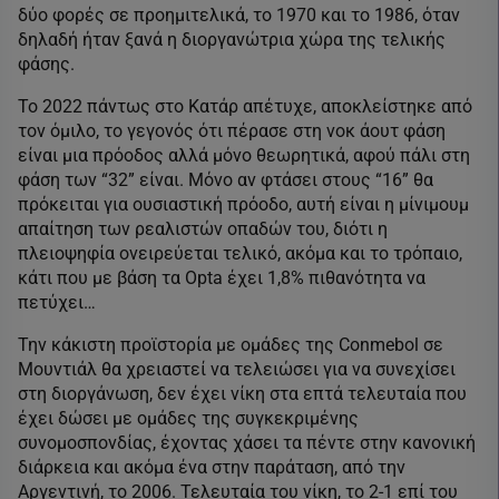
δύο φορές σε προημιτελικά, το 1970 και το 1986, όταν
δηλαδή ήταν ξανά η διοργανώτρια χώρα της τελικής
φάσης.
Το 2022 πάντως στο Κατάρ απέτυχε, αποκλείστηκε από
τον όμιλο, το γεγονός ότι πέρασε στη νοκ άουτ φάση
είναι μια πρόοδος αλλά μόνο θεωρητικά, αφού πάλι στη
φάση των “32” είναι. Μόνο αν φτάσει στους “16” θα
πρόκειται για ουσιαστική πρόοδο, αυτή είναι η μίνιμουμ
απαίτηση των ρεαλιστών οπαδών του, διότι η
πλειοψηφία ονειρεύεται τελικό, ακόμα και το τρόπαιο,
κάτι που με βάση τα Opta έχει 1,8% πιθανότητα να
πετύχει…
Την κάκιστη προϊστορία με ομάδες της Conmebol σε
Μουντιάλ θα χρειαστεί να τελειώσει για να συνεχίσει
στη διοργάνωση, δεν έχει νίκη στα επτά τελευταία που
έχει δώσει με ομάδες της συγκεκριμένης
συνομοσπονδίας, έχοντας χάσει τα πέντε στην κανονική
διάρκεια και ακόμα ένα στην παράταση, από την
Αργεντινή, το 2006. Τελευταία του νίκη, το 2-1 επί του