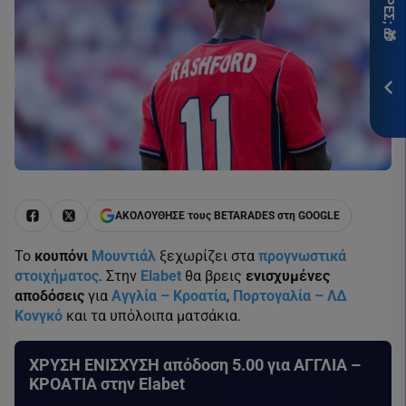
ITH
*Ισ
Προ
ΕΓΓ
ΑΚΟΛΟΥΘΗΣΕ τους BETARADES στη GOOGLE
Το
κουπόνι
Μουντιάλ
ξεχωρίζει στα
προγνωστικά
στοιχήματος
. Στην
Elabet
θα βρεις
ενισχυμένες
αποδόσεις
για
Αγγλία – Κροατία
,
Πορτογαλία – ΛΔ
Κονγκό
και τα υπόλοιπα ματσάκια.
ΧΡΥΣΗ ΕΝΙΣΧΥΣΗ απόδοση 5.00 για ΑΓΓΛΙΑ –
ΚΡΟΑΤΙΑ στην Elabet