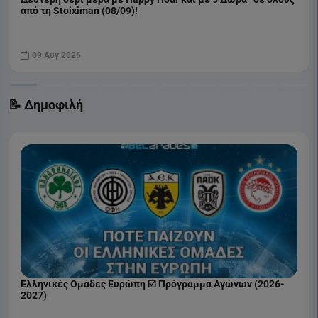
από τη Stoiximan (08/09)!
09 Αυγ 2026
📝 Δημοφιλή
Ελληνικές Ομάδες Ευρώπη ☑️ Πρόγραμμα Αγώνων (2026-
2027)