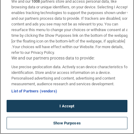
We and our
1008
partners store and access personal data, like
browsing data or unique identifiers, on your device. Selecting I Accept
enables tracking technologies to support the purposes shown under we
and our partners process data to provide. If trackers are disabled, some
content and ads you see may not be as relevant to you. You can
resurface this menu to change your choices or withdraw consent at any
time by clicking the Show Purposes link on the bottom of the webpage
Bet365
[or the floating icon on the bottom-left of the webpage, if applicable]
9.8
.Your choices will have effect within our Website. For more details,
refer to our Privacy Policy.
Bet365 Προσφορά* ΧΩΡΙΣ ΚΑΤΑΘΕΣΗ ▶️ (Μάρτιος 2026)
We and our partners process data to provide:
05/03
Ενεργή
Use precise geolocation data. Actively scan device characteristics for
identification. Store and/or access information on a device.
Personalised advertising and content, advertising and content
measurement, audience research and services development.
List of Partners (vendors)
I Accept
Elabet
9.3
ΑΝΑΤΡΕΠΤΙΚΗ ΠΡΟΣΦΟΡΑ*
Show Purposes
Η Κυριακή έχει ντερμπάρες Ολυμπιακός – ΠΑΟΚ και
ΓΝΩΡΙΜΙΑΣ ΧΩΡΙΣ ΚΑΤΑΘΕΣΗ!
Μίλαν – Ίντερ, αλλά στην Elabet δεν έχει Γκανιότα (08/03)
*Ισχύουν Όροι & Προϋποθέσεις