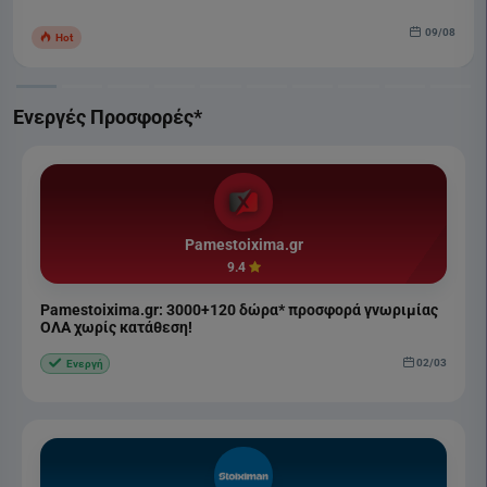
09/08
Hot
Ενεργές Προσφορές*
Pamestoixima.gr
9.4
Pamestoixima.gr: 3000+120 δώρα* προσφορά γνωριμίας
ΟΛΑ χωρίς κατάθεση!
02/03
Ενεργή