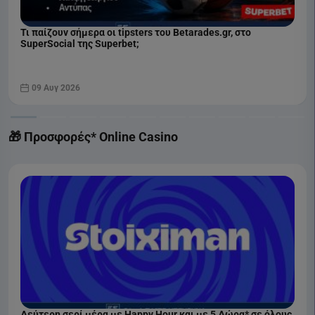
Τι παίζουν σήμερα οι tipsters του Betarades.gr, στο
SuperSocial της Superbet;
09 Αυγ 2026
🎁 Προσφορές* Online Casino
Δεύτερη σερί μέρα με Happy Hour και με 5 Δώρα* σε όλους