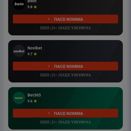
Bwin
9.8
ΠΑΙΞΕ ΝΟΜΙΜΑ
ΕΕΕΠ | 21+ | ΠΑΙΞΕ ΥΠΕΥΘΥΝΑ
Novibet
9.7
ΠΑΙΞΕ ΝΟΜΙΜΑ
ΕΕΕΠ | 21+ | ΠΑΙΞΕ ΥΠΕΥΘΥΝΑ
Bet365
9.6
ΠΑΙΞΕ ΝΟΜΙΜΑ
ΕΕΕΠ | 21+ | ΠΑΙΞΕ ΥΠΕΥΘΥΝΑ