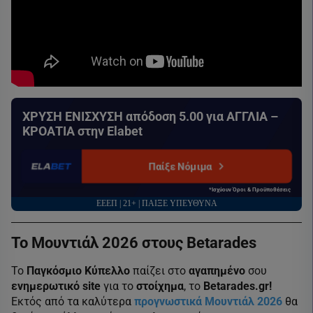
ΧΡΥΣΗ ΕΝΙΣΧΥΣΗ απόδοση 5.00 για ΑΓΓΛΙΑ –
ΚΡΟΑΤΙΑ στην Elabet
Παίξε Νόμιμα
*Ισχύουν Όροι & Προϋποθέσεις
ΕΕΕΠ | 21+ | ΠΑΙΞΕ ΥΠΕΥΘΥΝΑ
Το Μουντιάλ 2026 στους Betarades
Το
Παγκόσμιο Κύπελλο
παίζει στο
αγαπημένο
σου
ενημερωτικό site
για το
στοίχημα
, το
Betarades.gr!
Εκτός από τα καλύτερα
προγνωστικά Μουντιάλ 2026
θα