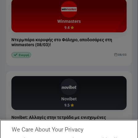
Winmasters
9.4
Ντερμπάρα κορυφής στο Φάληρο, αποδοσάρες στη
winmasters (08/03)!
08/03
Ενεργή
Novibet
9.5
Novibet: Αλλαγές στην τετράδα με ενισχυμένες
αποδόσεις (08/03)!
We Care About Your Privacy
08/03
Ενεργή