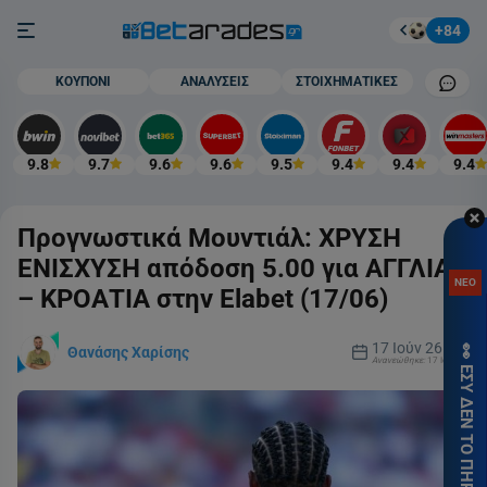
Στοίχημα
Burger button
+84
Mobile cham
ΚΟΥΠΟΝΙ
ΑΝΑΛΥΣΕΙΣ
ΣΤΟΙΧΗΜΑΤΙΚΕΣ
9.8
9.7
9.6
9.6
9.5
9.4
9.4
9.4
Προγνωστικά Μουντιάλ: ΧΡΥΣΗ
ΑΠΟ
ΕΝΙΣΧΥΣΗ απόδοση 5.00 για ΑΓΓΛΙΑ
Νέο
ΝΕΟ
στη
– ΚΡΟΑΤΙΑ στην Elabet (17/06)
ΕΠΙ
17 Ιούν 26
👀 ΕΣΥ ΔΕΝ ΤΟ ΠΗΡΕΣ; 🎁
Θανάσης Χαρίσης
ΠΡ
Ανανεώθηκε:
17 Ιούν 26
ΧΩΡ
ΚΑΤ
Εγγ
Supe
με 