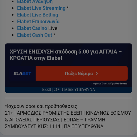
Elabet Ανάληψη
Elabet Live Streaming
*
Elabet Live Betting
Elabet Επικοινωνία
Elabet Casino
Live
Elabet Cash Out
*
ΧΡΥΣΗ ΕΝΙΣΧΥΣΗ απόδοση 5.00 για ΑΓΓΛΙΑ –
ΚΡΟΑΤΙΑ στην Elabet
Παίξε Νόμιμα
*Ισχύουν Όροι & Προϋποθέσεις
ΕΕΕΠ | 21+ | ΠΑΙΞΕ ΥΠΕΥΘΥΝΑ
*Ισχύουν όροι και προϋποθέσεις
21+ | ΑΡΜΟΔΙΟΣ ΡΥΘΜΙΣΤΗΣ ΕΕΕΠ | ΚΙΝΔΥΝΟΣ ΕΘΙΣΜΟΥ
& ΑΠΩΛΕΙΑΣ ΠΕΡΙΟΥΣΙΑΣ | ΕΟΠΑΕ – ΓΡΑΜΜΗ
ΣΥΜΒΟΥΛΕΥΤΙΚΗΣ: 1114 | ΠΑΙΞΕ ΥΠΕΥΘΥΝΑ