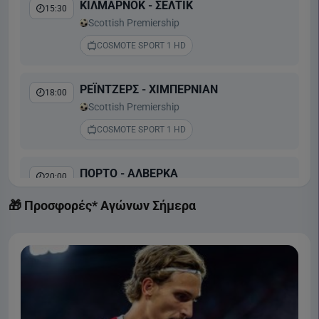
ΚΙΛΜΑΡΝΟΚ - ΣΕΛΤΙΚ
15:30
Scottish Premiership
COSMOTE SPORT 1 HD
ΡΕΪΝΤΖΕΡΣ - ΧΙΜΠΕΡΝΙΑΝ
18:00
Scottish Premiership
COSMOTE SPORT 1 HD
ΠΟΡΤΟ - ΑΛΒΕΡΚΑ
20:00
Liga Portugal
🎁 Προσφορές* Αγώνων Σήμερα
COSMOTE SPORT 2 HD
ΜΠΕΝΦΙΚΑ - ΑΚΑΝΤΕΜΙΚΑ ΒΙΣΕΟΥ
22:30
Liga Portugal
COSMOTE SPORT 1 HD