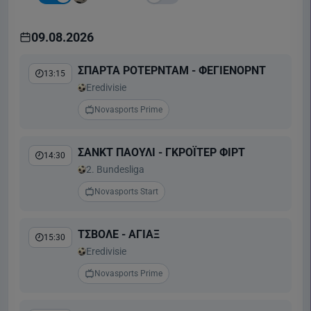
09.08.2026
ΣΠΑΡΤΑ ΡΟΤΕΡΝΤΑΜ - ΦΕΓΙΕΝΟΡΝΤ
13:15
Eredivisie
Novasports Prime
ΣΑΝΚΤ ΠΑΟΥΛΙ - ΓΚΡΟΪΤΕΡ ΦΙΡΤ
14:30
2. Bundesliga
Novasports Start
ΤΣΒΟΛΕ - ΑΓΙΑΞ
15:30
Eredivisie
Novasports Prime