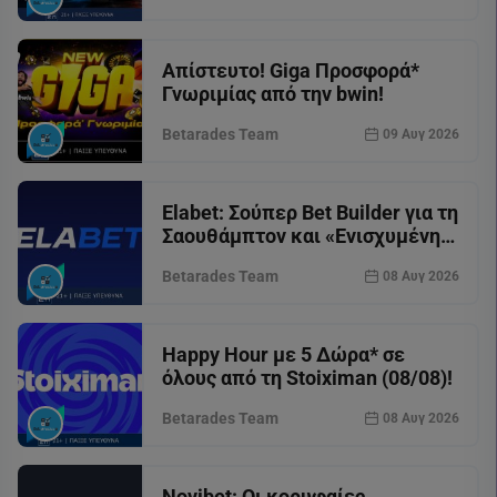
Απίστευτο! Giga Προσφορά*
Γνωριμίας από την bwin!
Betarades Team
09 Αυγ 2026
Elabet: Σούπερ Bet Builder για τη
Σαουθάμπτον και «Ενισχυμένη»
Μπέρμιγχαμ στο League Cup
Betarades Team
08 Αυγ 2026
Αγγλίας (08/08)
Happy Hour με 5 Δώρα* σε
όλους από τη Stoiximan (08/08)!
Betarades Team
08 Αυγ 2026
Novibet: Oι κορυφαίες