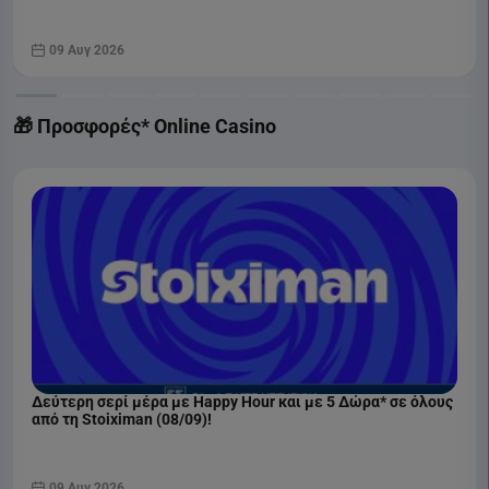
09 Αυγ 2026
🎁 Προσφορές* Online Casino
Δεύτερη σερί μέρα με Happy Hour και με 5 Δώρα* σε όλους
από τη Stoiximan (08/09)!
09 Αυγ 2026