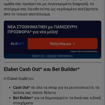
ομάδα σας προηγείται με συγκεκριμένη διαφορά), το
στοίχημά σας διευθετείται ως κερδισμένο ανεξάρτητα
από το τελικό αποτέλεσμα.
ΝΕΑ ΣΤΟΙΧΗΜΑΤΙΚΗ με ΠΑΝΙΣΧΥΡΗ
ΠΡΟΣΦΟΡΑ* για νέα μέλη!
Παίξε Νόμιμα
*Ισχύουν Όροι & Προϋποθέσεις
ΕΕΕΠ | 21+ | ΠΑΙΞΕ ΥΠΕΥΘΥΝΑ
Elabet Cash Out* και Bet Builder*
Η Elabet διαθέτει:
Cash Out
* σε όλα τα σπορ για να ρευστοποιείτε τα
δελτία σας όποτε θέλετε
Bet Builder
* για να δημιουργείτε τα δικά σας ειδικά
στοιχήματα