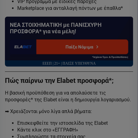
VIP πρόγραμμα με ειδικές παροχές
Marketplace για ανταλλαγή πόντων με έπαθλα*
ΝΕΑ ΣΤΟΙΧΗΜΑΤΙΚΗ με ΠΑΝΙΣΧΥΡΗ
ΠΡΟΣΦΟΡΑ* για νέα μέλη!
Παίξε Νόμιμα
*Ισχύουν Όροι & Προϋποθέσεις
ΕΕΕΠ | 21+ | ΠΑΙΞΕ ΥΠΕΥΘΥΝΑ
Πώς παίρνω την Elabet προσφορά*;
Η βασική προϋπόθεση για να απολαύσετε τις
προσφορές* της Elabet είναι η δημιουργία λογαριασμού.
➡ Χρειάζονται μόνο λίγα απλά βήματα:
Επισκεφθείτε την ιστοσελίδα της Elabet
Κάντε κλικ στο «ΕΓΓΡΑΦΗ»
Συμπληρώστε τα στοιχεία σας