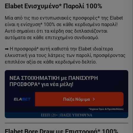
Elabet Ενισχυμένο* Παρολί 100%
Μία από τις πιο εντυπωσιακές προσφορές* της Elabet
είναι η ενίσχυση* 100% σε κάθε κερδισμένο παρολί!
Αυτό σημαίνει ότι τα κέρδη σας διπλασιάζονται
αυτόματα σε κάθε επιτυχημένο συνδυασμό.
➡ Η προσφορά* αυτή καθιστά την Elabet ιδιαίτερα
ελκυστική για τους λάτρεις των παρολί, προσφέροντας
επιπλέον αξία σε κάθε κερδισμένο δελτίο.
ΝΕΑ ΣΤΟΙΧΗΜΑΤΙΚΗ με ΠΑΝΙΣΧΥΡΗ
ΠΡΟΣΦΟΡΑ* για νέα μέλη!
Παίξε Νόμιμα
*Ισχύουν Όροι & Προϋποθέσεις
ΕΕΕΠ | 21+ | ΠΑΙΞΕ ΥΠΕΥΘΥΝΑ
Elabet Bore Draw με Επιστροφή* 100%