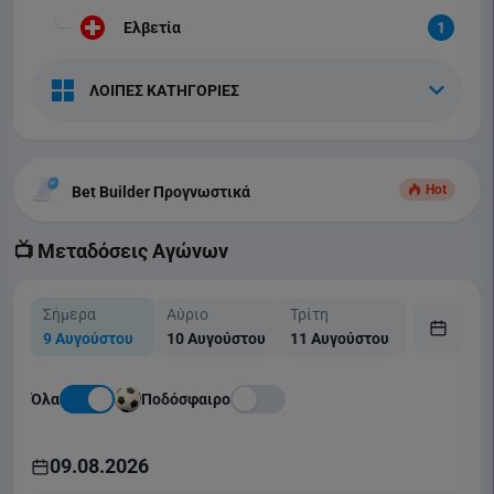
Ελβετία
1
ΛΟΙΠΕΣ ΚΑΤΗΓΟΡΙΕΣ
Hot
Bet Builder Προγνωστικά
📺 Μεταδόσεις Αγώνων
Σήμερα
Αύριο
Τρίτη
Τετάρτη
9 Αυγούστου
10 Αυγούστου
11 Αυγούστου
12 Αυγούσ
Όλα
Ποδόσφαιρο
09.08.2026