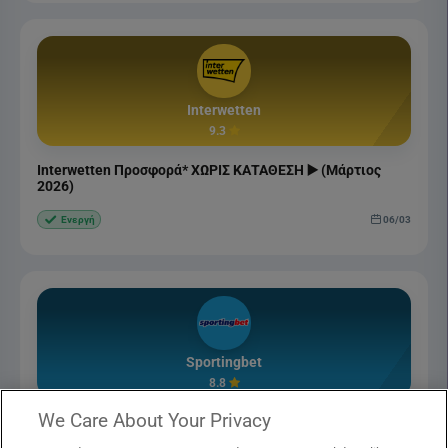
Interwetten
9.3
Interwetten Προσφορά* ΧΩΡΙΣ ΚΑΤΑΘΕΣΗ ▶️ (Μάρτιος
2026)
06/03
Ενεργή
Sportingbet
8.8
We Care About Your Privacy
Sportingbet Προσφορά* ΧΩΡΙΣ ΚΑΤΑΘΕΣΗ 🎁 (Μάρτιος
2026)