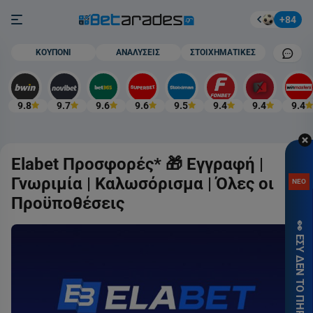
Στοίχημα
Burger button
+84
Mobile cham
ΚΟΥΠΟΝΙ
ΑΝΑΛΥΣΕΙΣ
ΣΤΟΙΧΗΜΑΤΙΚΕΣ
9.8
9.7
9.6
9.6
9.5
9.4
9.4
9.4
ΑΠΟ
Elabet Προσφορές* 🎁 Εγγραφή |
Νέο
Γνωριμία | Καλωσόρισμα | Όλες οι
ΝΕΟ
στη
Προϋποθέσεις
ΕΠΙ
👀 ΕΣΥ ΔΕΝ ΤΟ ΠΗΡΕΣ; 🎁
ΠΡ
ΧΩΡ
ΚΑΤ
Εγγ
Supe
με 