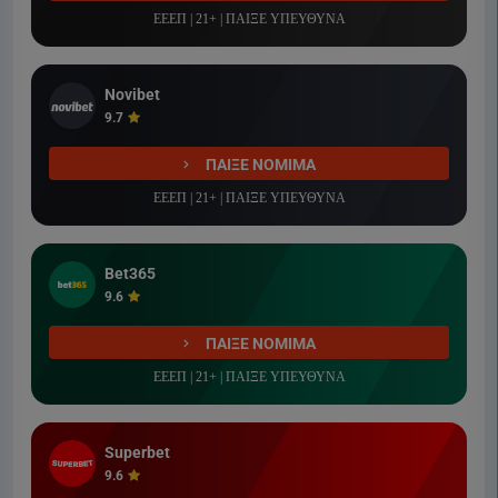
ΕΕΕΠ | 21+ | ΠΑΙΞΕ ΥΠΕΥΘΥΝΑ
Novibet
9.7
ΠΑΙΞΕ ΝΟΜΙΜΑ
ΕΕΕΠ | 21+ | ΠΑΙΞΕ ΥΠΕΥΘΥΝΑ
Bet365
9.6
ΠΑΙΞΕ ΝΟΜΙΜΑ
ΕΕΕΠ | 21+ | ΠΑΙΞΕ ΥΠΕΥΘΥΝΑ
Superbet
9.6