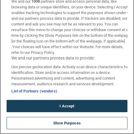
We and our
1008
partners store and access personal data, like
browsing data or unique identifiers, on your device. Selecting I Accept
01/03
Ενεργή
enables tracking technologies to support the purposes shown under we
and our partners process data to provide. If trackers are disabled, some
content and ads you see may not be as relevant to you. You can
resurface this menu to change your choices or withdraw consent at any
time by clicking the Show Purposes link on the bottom of the webpage
[or the floating icon on the bottom-left of the webpage, if applicable]
.Your choices will have effect within our Website. For more details,
Vistabet
refer to our Privacy Policy.
8.7
We and our partners process data to provide:
Use precise geolocation data. Actively scan device characteristics for
Vistabet Προσφορά* ΧΩΡΙΣ ΚΑΤΑΘΕΣΗ 🎁 (Μάρτιος 2026)
identification. Store and/or access information on a device.
01/03
Personalised advertising and content, advertising and content
Ενεργή
measurement, audience research and services development.
List of Partners (vendors)
Ακολουθήστε το Betarades στα
I Accept
social media
ΑΝΑΤΡΕΠΤΙΚΗ ΠΡΟΣΦΟΡΑ*
Show Purposes
ΓΝΩΡΙΜΙΑΣ ΧΩΡΙΣ ΚΑΤΑΘΕΣΗ!
facebook social link
x social link
instagram social link
youtube social link
twitch social link
spotify social link
tiktok social link
discord soci
*Ισχύουν Όροι & Προϋποθέσεις