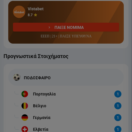
Vistabet
8.7
ΠΑΙΞΕ ΝΟΜΙΜΑ
ΕΕΕΠ | 21+ | ΠΑΙΞΕ ΥΠΕΥΘΥΝΑ
Προγνωστικά Στοιχήματος
ΠΟΔΟΣΦΑΙΡΟ
Πορτογαλία
1
Βέλγιο
1
Γερμανία
1
Ελβετία
1