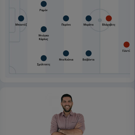
Ραμόν
Μπουτέζ
Περόνε
Μοράτα
Βλάχοβιτς
Ντιέγκο
Κάρλος
Γιλντίζ
Ντα Κούνια
Βοϊβόντα
Σμόλτσιτς