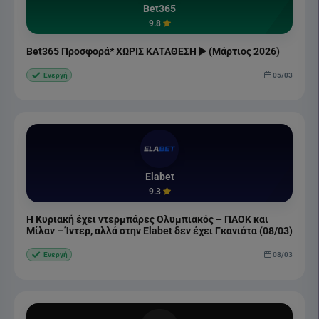
Bet365
9.8
Bet365 Προσφορά* ΧΩΡΙΣ ΚΑΤΑΘΕΣΗ ▶️ (Μάρτιος 2026)
05/03
Ενεργή
Elabet
9.3
Η Κυριακή έχει ντερμπάρες Ολυμπιακός – ΠΑΟΚ και
Μίλαν – Ίντερ, αλλά στην Elabet δεν έχει Γκανιότα (08/03)
08/03
Ενεργή