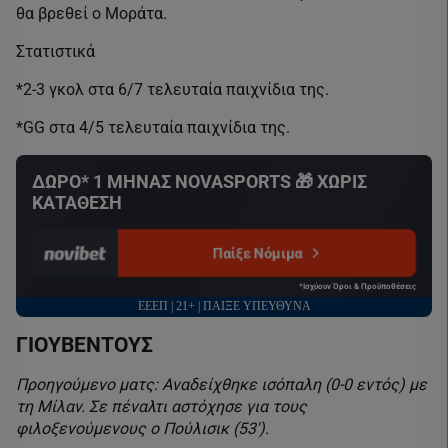
θα βρεθεί ο Μοράτα.
Στατιστικά
*2-3 γκολ στα 6/7 τελευταία παιχνίδια της.
*GG στα 4/5 τελευταία παιχνίδια της.
ΔΩΡΟ* 1 ΜΗΝΑΣ NOVASPORTS 🎁 ΧΩΡΙΣ
ΚΑΤΑΘΕΣΗ
Παίξε Νόμιμα
*Ισχύουν Όροι & Προϋποθέσεις
ΕΕΕΠ | 21+ | ΠΑΙΞΕ ΥΠΕΥΘΥΝΑ
ΓΙΟΥΒΕΝΤΟΥΣ
Προηγούμενο ματς: Αναδείχθηκε ισόπαλη (0-0 εντός) με
τη Μίλαν. Σε πέναλτι αστόχησε για τους
φιλοξενούμενους ο Πούλισικ (53′).