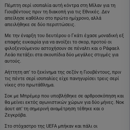
Πέμπτη σερί ισοπαλία αυτή κόντρα στη Μίλαν για τη
Γιουβέντους πριν τη διακοπή για τις Εθνικές. Δεν
απείλησε καθόλου στο πρώτο ημίχρονο, αλλά
απειλήθηκε σε δύο περιπτώσεις.
Με την έναρξη του δευτέρου ο Γκάτι έχασε μοναδική εξ
επαφής ευκαιρία για να ανοίξει το σκορ, προτού οι
φιλοξενούμενου αστοχήσουν σε πέναλτι και ο Ράφαελ
Λεάο πετάξει στα σκουπίδια δύο μεγάλες στιγμές για
αυτούς.
Αήττητη απ’ το ξεκίνημα της σεζόν η Γιουβέντους, πριν
τις πέντε σερί ισοπαλίες είχε πανηγυρίσει τρεις σερί
νίκες στο πρωτάθλημα.
Σοκ με Μπρέμερ που υποβλήθηκε σε αρθροσκόπηση και
θα μείνει εκτός αγωνιστικών χώρων για δύο μήνες. Νοκ
άουτ απ’ τη σημερινή αναμέτρηση τέθηκε και ο
Ζεγκρόβα.
Στο στόχαστρο της UEFA μπήκαν και πάλι οι