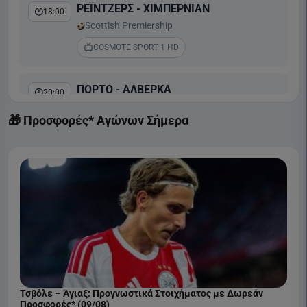
ΡΕΪΝΤΖΕΡΣ - ΧΙΜΠΕΡΝΙΑΝ
18:00
Scottish Premiership
COSMOTE SPORT 1 HD
ΠΟΡΤΟ - ΑΛΒΕΡΚΑ
20:00
Liga Portugal
🎁 Προσφορές* Αγώνων Σήμερα
COSMOTE SPORT 2 HD
ΜΠΕΝΦΙΚΑ - ΑΚΑΝΤΕΜΙΚΑ ΒΙΣΕΟΥ
22:30
Liga Portugal
COSMOTE SPORT 1 HD
Τσβόλε – Άγιαξ: Προγνωστικά Στοιχήματος με Δωρεάν
Προσφορές* (09/08)