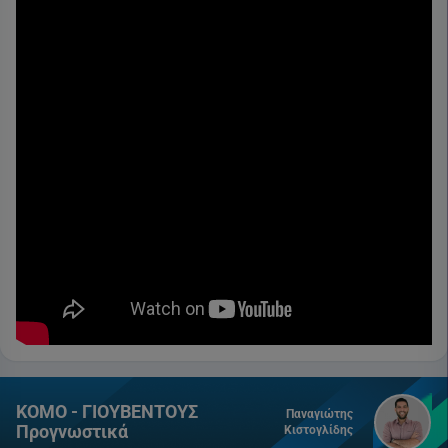
ΚΟΜΟ - ΓΙΟΥΒΕΝΤΟΥΣ
Παναγιώτης
Προγνωστικά
Κιστογλίδης