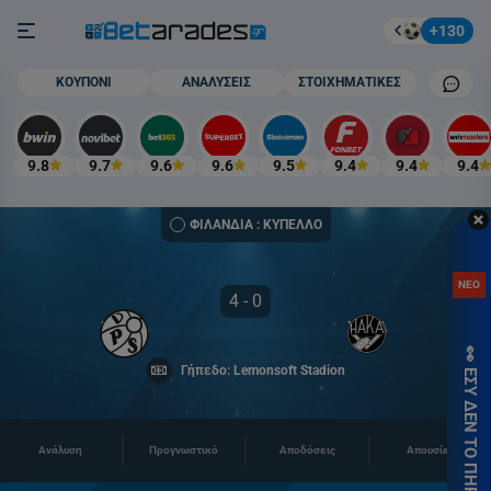
Στοίχημα
Burger button
+130
Mobile champ
ΚΟΥΠΟΝΙ
ΑΝΑΛΥΣΕΙΣ
ΣΤΟΙΧΗΜΑΤΙΚΕΣ
9.8
9.7
9.6
9.6
9.5
9.4
9.4
9.4
ΦΙΛΑΝΔΙΑ : ΚΥΠΕΛΛΟ
ΑΝ
ΝΕΟ
ΠΡ
4 - 0
ΓΝΩ
ΒΑΑΣΑ
ΧΑΚΑ
👀 ΕΣΥ ΔΕΝ ΤΟ ΠΗΡΕΣ; 🎁
ΧΩΡ
Γήπεδο: Lemonsoft Stadion
ΚΑ
στη
ΕΓ
Ανάλυση
Προγνωστικό
Αποδόσεις
Απουσίες
εδώ