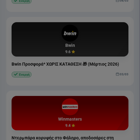
08/03
Ενεργή
Bwin
9.6
Bwin Προσφορά* ΧΩΡΙΣ ΚΑΤΑΘΕΣΗ 🎁 (Μάρτιος 2026)
03/03
Ενεργή
Winmasters
9.4
Ντερμπάρα κορυφής στο Φάληρο, αποδοσάρες στη