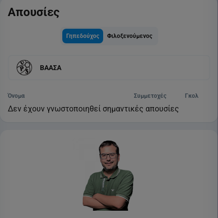
Απουσίες
Γηπεδούχος
Φιλοξενούμενος
ΒΑΑΣΑ
Όνομα
Συμμετοχές
Γκολ
Δεν έχουν γνωστοποιηθεί σημαντικές απουσίες