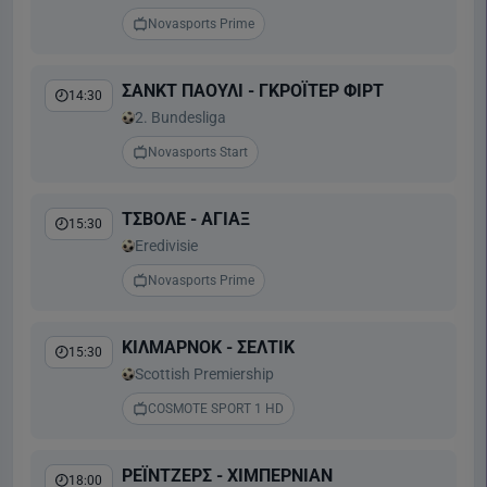
Novasports Prime
ΣΑΝΚΤ ΠΑΟΥΛΙ - ΓΚΡΟΪΤΕΡ ΦΙΡΤ
14:30
2. Bundesliga
Novasports Start
ΤΣΒΟΛΕ - ΑΓΙΑΞ
15:30
Eredivisie
Novasports Prime
ΚΙΛΜΑΡΝΟΚ - ΣΕΛΤΙΚ
15:30
Scottish Premiership
COSMOTE SPORT 1 HD
ΡΕΪΝΤΖΕΡΣ - ΧΙΜΠΕΡΝΙΑΝ
18:00