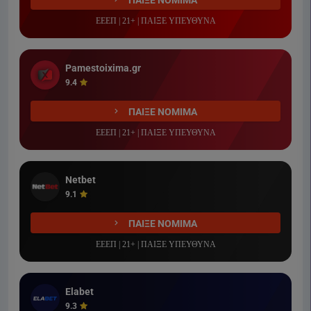
ΕΕΕΠ | 21+ | ΠΑΙΞΕ ΥΠΕΥΘΥΝΑ
Pamestoixima.gr
9.4
ΠΑΙΞΕ ΝΟΜΙΜΑ
ΕΕΕΠ | 21+ | ΠΑΙΞΕ ΥΠΕΥΘΥΝΑ
Netbet
9.1
ΠΑΙΞΕ ΝΟΜΙΜΑ
ΕΕΕΠ | 21+ | ΠΑΙΞΕ ΥΠΕΥΘΥΝΑ
Elabet
9.3