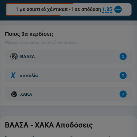
1 με ασιατικό χάντικαπ -1 σε απόδοση
1.85
ΒΑΑΣΑ - ΧΑΚΑ Αποδόσεις