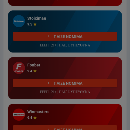
Stoiximan
9.5
ΠΑΙΞΕ ΝΟΜΙΜΑ
ΕΕΕΠ | 21+ | ΠΑΙΞΕ ΥΠΕΥΘΥΝΑ
Fonbet
9.4
ΠΑΙΞΕ ΝΟΜΙΜΑ
ΕΕΕΠ | 21+ | ΠΑΙΞΕ ΥΠΕΥΘΥΝΑ
Winmasters
9.4
ΠΑΙΞΕ ΝΟΜΙΜΑ