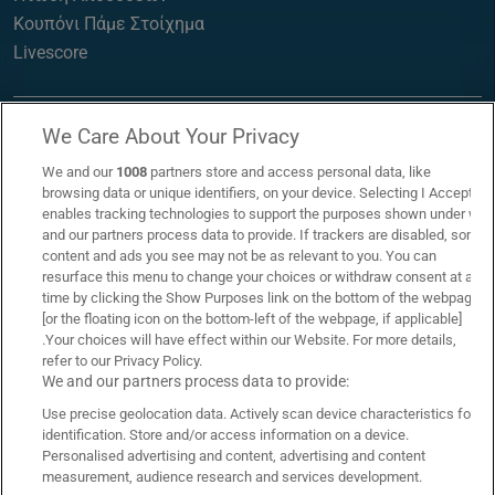
Κουπόνι Πάμε Στοίχημα
Livescore
We Care About Your Privacy
We and our
1008
partners store and access personal data, like
browsing data or unique identifiers, on your device. Selecting I Accept
enables tracking technologies to support the purposes shown under we
and our partners process data to provide. If trackers are disabled, some
content and ads you see may not be as relevant to you. You can
resurface this menu to change your choices or withdraw consent at any
time by clicking the Show Purposes link on the bottom of the webpage
[or the floating icon on the bottom-left of the webpage, if applicable]
.Your choices will have effect within our Website. For more details,
refer to our Privacy Policy.
Επικοινωνία
Links
We and our partners process data to provide:
Use precise geolocation data. Actively scan device characteristics for
Όροι Χρήσης
Πολιτική Απορρήτου
identification. Store and/or access information on a device.
Personalised advertising and content, advertising and content
Πολιτική Χρήσης Cookies
Υπεύθυνος Στοιχηματισμός
measurement, audience research and services development.