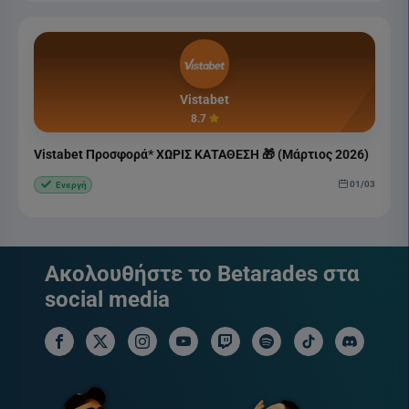
Vistabet
8.7
Vistabet Προσφορά* ΧΩΡΙΣ ΚΑΤΑΘΕΣΗ 🎁 (Μάρτιος 2026)
01/03
Ενεργή
Ακολουθήστε το Betarades στα
social media
facebook social link
x social link
instagram social link
youtube social link
twitch social link
spotify social link
tiktok social link
discord soci