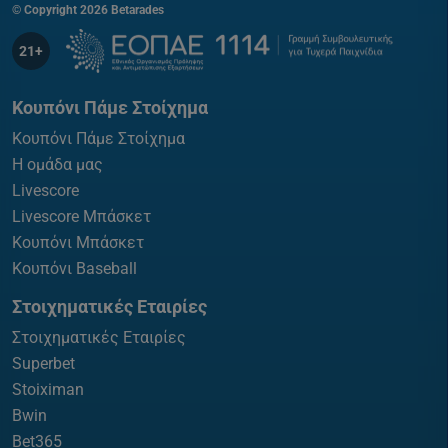
© Copyright 2026 Betarades
21+
Κουπόνι Πάμε Στοίχημα
Κουπόνι Πάμε Στοίχημα
Η ομάδα μας
Livescore
Livescore Μπάσκετ
Κουπόνι Μπάσκετ
Κουπόνι Baseball
Στοιχηματικές Εταιρίες
Στοιχηματικές Εταιρίες
Superbet
Stoiximan
Bwin
Bet365