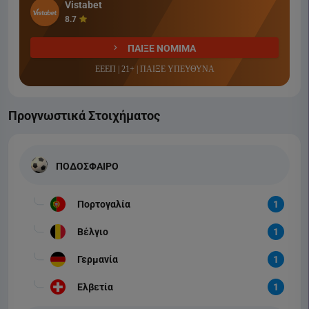
Vistabet
8.7
ΠΑΙΞΕ ΝΟΜΙΜΑ
ΕΕΕΠ | 21+ | ΠΑΙΞΕ ΥΠΕΥΘΥΝΑ
Προγνωστικά Στοιχήματος
ΠΟΔΟΣΦΑΙΡΟ
Πορτογαλία
1
Βέλγιο
1
Γερμανία
1
Ελβετία
1