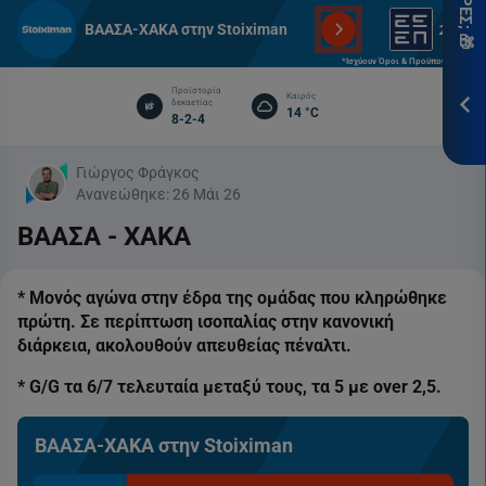
*Ισ
ΒΑΑΣΑ-ΧΑΚΑ στην Stoiximan
&
Προ
*Ισχύουν Όροι & Προϋποθέσεις
Προϊστορία
Καιρός
δεκαετίας
ΕΓΓ
14 °C
8-2-4
Γιώργος Φράγκος
Ανανεώθηκε:
26 Μάι 26
ΒΑΑΣΑ - ΧΑΚΑ
* Μονός αγώνα στην έδρα της ομάδας που κληρώθηκε
πρώτη. Σε περίπτωση ισοπαλίας στην κανονική
διάρκεια, ακολουθούν απευθείας πέναλτι.
* G/G τα 6/7 τελευταία μεταξύ τους, τα 5 με over 2,5.
ΒΑΑΣΑ-ΧΑΚΑ στην Stoiximan