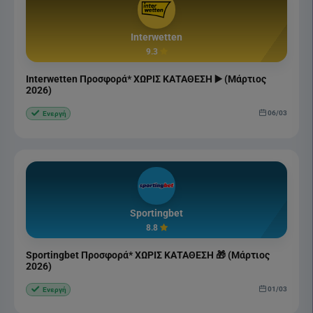
Interwetten
9.3
Interwetten Προσφορά* ΧΩΡΙΣ ΚΑΤΑΘΕΣΗ ▶️ (Μάρτιος
2026)
06/03
Ενεργή
Sportingbet
8.8
Sportingbet Προσφορά* ΧΩΡΙΣ ΚΑΤΑΘΕΣΗ 🎁 (Μάρτιος
2026)
01/03
Ενεργή