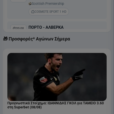
Scottish Premiership
COSMOTE SPORT 1 HD
ΠΟΡΤΟ - ΑΛΒΕΡΚΑ
20:00
Liga Portugal
🎁 Προσφορές* Αγώνων Σήμερα
COSMOTE SPORT 2 HD
ΜΠΕΝΦΙΚΑ - ΑΚΑΝΤΕΜΙΚΑ ΒΙΣΕΟΥ
22:30
Liga Portugal
COSMOTE SPORT 1 HD
Προγνωστικά Στοίχημα: ΙΩΑΝΝΙΔΗΣ ΓΚΟΛ για ΤΑΜΕΙΟ 3.60
στη Superbet (08/08)