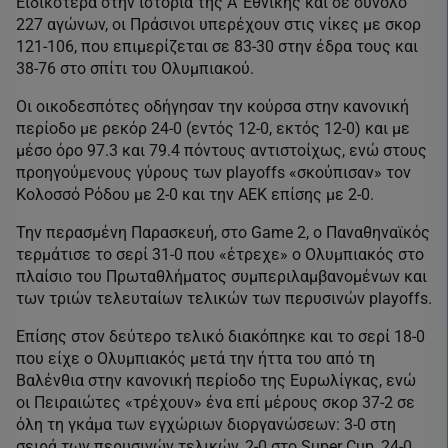
Ειδικότερα στην ιστορία της Α’ Εθνικής και σε σύνολο
227 αγώνων, οι Πράσινοι υπερέχουν στις νίκες με σκορ
121-106, που επιμερίζεται σε 83-30 στην έδρα τους και
38-76 στο σπίτι του Ολυμπιακού.
Οι οικοδεσπότες οδήγησαν την κούρσα στην κανονική
περίοδο με ρεκόρ 24-0 (εντός 12-0, εκτός 12-0) και με
μέσο όρο 97.3 και 79.4 πόντους αντιστοίχως, ενώ στους
προηγούμενους γύρους των playoffs «σκούπισαν» τον
Κολοσσό Ρόδου με 2-0 και την ΑΕΚ επίσης με 2-0.
Την περασμένη Παρασκευή, στο Game 2, ο Παναθηναϊκός
τερμάτισε το σερί 31-0 που «έτρεχε» ο Ολυμπιακός στο
πλαίσιο του Πρωταθλήματος συμπεριλαμβανομένων και
των τριών τελευταίων τελικών των περυσινών playoffs.
Επίσης στον δεύτερο τελικό διακόπηκε και το σερί 18-0
που είχε ο Ολυμπιακός μετά την ήττα του από τη
Βαλένθια στην κανονική περίοδο της Ευρωλίγκας, ενώ
οι Πειραιώτες «τρέχουν» ένα επί μέρους σκορ 37-2 σε
όλη τη γκάμα των εγχώριων διοργανώσεων: 3-0 στη
σειρά των περυσινών τελικών, 2-0 στο Super Cup, 24-0