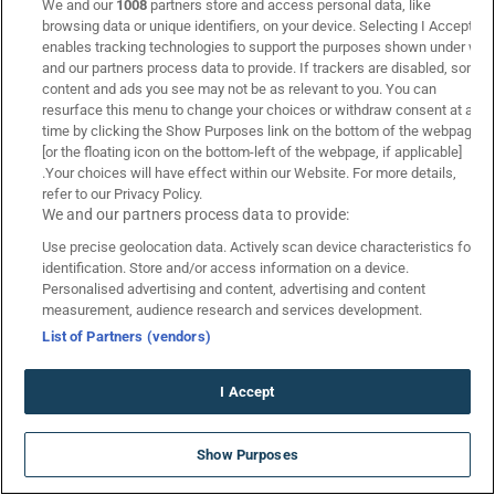
We and our
1008
partners store and access personal data, like
Novibet
browsing data or unique identifiers, on your device. Selecting I Accept
9.5
enables tracking technologies to support the purposes shown under we
and our partners process data to provide. If trackers are disabled, some
Novibet: Αλλαγές στην τετράδα με ενισχυμένες
content and ads you see may not be as relevant to you. You can
αποδόσεις (08/03)!
resurface this menu to change your choices or withdraw consent at any
08/03
Ενεργή
time by clicking the Show Purposes link on the bottom of the webpage
[or the floating icon on the bottom-left of the webpage, if applicable]
.Your choices will have effect within our Website. For more details,
refer to our Privacy Policy.
We and our partners process data to provide:
Use precise geolocation data. Actively scan device characteristics for
identification. Store and/or access information on a device.
Bet365
Personalised advertising and content, advertising and content
9.8
measurement, audience research and services development.
List of Partners (vendors)
Bet365 Προσφορά* ΧΩΡΙΣ ΚΑΤΑΘΕΣΗ ▶️ (Μάρτιος 2026)
05/03
Ενεργή
I Accept
ΑΠΟΚΛΕΙΣΤΙΚΟ: Νέο Live Casino με
Show Purposes
προσφορά* ΧΩΡΙΣ ΚΑΤΑΘΕΣΗ!
*Ισχύουν Όροι & Προϋποθέσεις