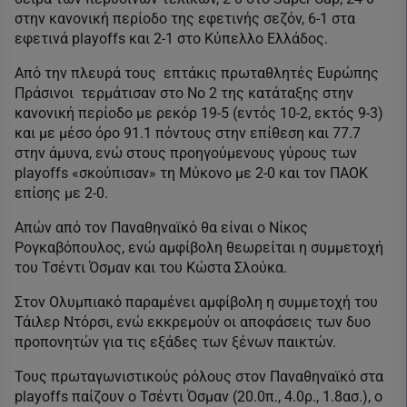
στην κανονική περίοδο της εφετινής σεζόν, 6-1 στα
εφετινά playoffs και 2-1 στο Κύπελλο Ελλάδος.
Από την πλευρά τους επτάκις πρωταθλητές Ευρώπης
Πράσινοι τερμάτισαν στο Νο 2 της κατάταξης στην
κανονική περίοδο με ρεκόρ 19-5 (εντός 10-2, εκτός 9-3)
και με μέσο όρο 91.1 πόντους στην επίθεση και 77.7
στην άμυνα, ενώ στους προηγούμενους γύρους των
playoffs «σκούπισαν» τη Μύκονο με 2-0 και τον ΠΑΟΚ
επίσης με 2-0.
Απών από τον Παναθηναϊκό θα είναι ο Νίκος
Ρογκαβόπουλος, ενώ αμφίβολη θεωρείται η συμμετοχή
του Τσέντι Όσμαν και του Κώστα Σλούκα.
Στον Ολυμπιακό παραμένει αμφίβολη η συμμετοχή του
Τάιλερ Ντόρσι, ενώ εκκρεμούν οι αποφάσεις των δυο
προπονητών για τις εξάδες των ξένων παικτών.
Τους πρωταγωνιστικούς ρόλους στον Παναθηναϊκό στα
playoffs παίζουν ο Τσέντι Όσμαν (20.0π., 4.0ρ., 1.8ασ.), ο