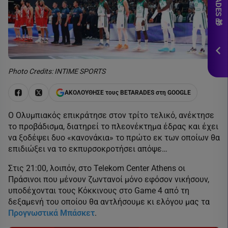
εδ
*Ισ
&
Πρ
ΕΓΓ
Photo Credits: INTIME SPORTS
ΑΚΟΛΟΥΘΗΣΕ τους BETARADES στη GOOGLE
Ο Ολυμπιακός επικράτησε στον τρίτο τελικό, ανέκτησε
το προβάδισμα, διατηρεί το πλεονέκτημα έδρας και έχει
να ξοδέψει δυο «κανονάκια» το πρώτο εκ των οποίων θα
επιδιώξει να το εκπυρσοκροτήσει απόψε…
Στις 21:00, λοιπόν, στο Telekom Center Athens οι
Πράσινοι που μένουν ζωντανοί μόνο εφόσον νικήσουν,
υποδέχονται τους Κόκκινους στο Game 4 από τη
δεξαμενή του οποίου θα αντλήσουμε κι ελόγου μας τα
Προγνωστικά Μπάσκετ
.