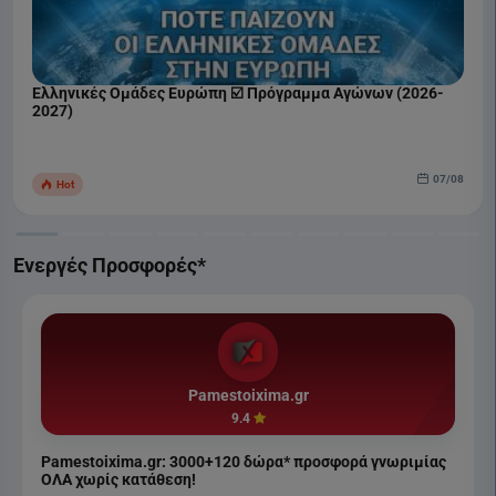
Ελληνικές Ομάδες Ευρώπη ☑️ Πρόγραμμα Αγώνων (2026-
2027)
07/08
Hot
Ενεργές Προσφορές*
Pamestoixima.gr
9.4
Pamestoixima.gr: 3000+120 δώρα* προσφορά γνωριμίας
ΟΛΑ χωρίς κατάθεση!