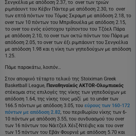
Σενγκέλια με απόδοση 2.37, το over των τριών
ριμπάουντ του Κέβιν Πάντερ με απόδοση 2.30, το over
των επτά πόντων του Τόμας Σκραμπ με απόδοση 2.18, το
over των 10 πόντων του Μπριθουέλα με απόδοση 2.15,
το over του ενός εύστοχου τρίποντου του Τζόελ Πάρα
με απόδοση 2.10, το over των οκτώ πόντων του Πάρα με
απόδοση 2.05, το over των έξι ριμπάουντ του Σενγκέλια
με απόδοση 1.98 και η νίκη των γηπεδούχων με απόδοση
1.25.
Πάμε παρακάτω, λοιπόν…
Στον αποψινό τέταρτο τελικό της Stoiximan Greek
Basketball League,
Παναθηναϊκός AKTOR-Ολυμπιακός
στέκομαι στις επιλογές της νίκης των γηπεδούχων με
απόδοση 1.64, της νίκης τους μαζί με το under των
166.5 πόντων με απόδοση 3.05, του
εύρους των 160-172
πόντων με απόδοση 2.82
, του περιθωρίου νίκης των 6-
10 πόντων με απόδοση 3.55, του συνδυασμού του over
των 16 πόντων του Νάιτζελ Χέιζ-Ντέιβις και του over
των 15 πόντων του Εβάν Φουρνιέ με απόδοση 5.70 και