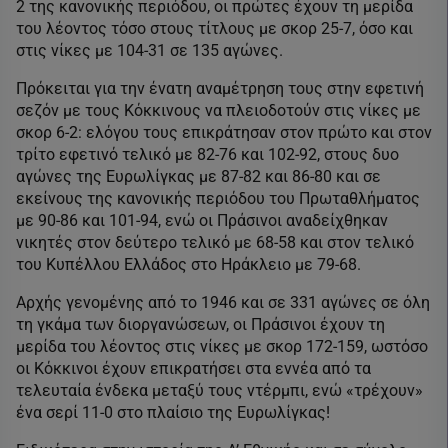
2 της κανονικής περιόδου, οι πρώτες έχουν τη μερίδα
του λέοντος τόσο στους τίτλους με σκορ 25-7, όσο και
στις νίκες με 104-31 σε 135 αγώνες.
Πρόκειται για την ένατη αναμέτρηση τους στην εφετινή
σεζόν με τους Κόκκινους να πλειοδοτούν στις νίκες με
σκορ 6-2: ελόγου τους επικράτησαν στον πρώτο και στον
τρίτο εφετινό τελικό με 82-76 και 102-92, στους δυο
αγώνες της Ευρωλίγκας με 87-82 και 86-80 και σε
εκείνους της κανονικής περιόδου του Πρωταθλήματος
με 90-86 και 101-94, ενώ οι Πράσινοι αναδείχθηκαν
νικητές στον δεύτερο τελικό με 68-58 και στον τελικό
του Κυπέλλου Ελλάδος στο Ηράκλειο με 79-68.
Αρχής γενομένης από το 1946 και σε 331 αγώνες σε όλη
τη γκάμα των διοργανώσεων, οι Πράσινοι έχουν τη
μερίδα του λέοντος στις νίκες με σκορ 172-159, ωστόσο
οι Κόκκινοι έχουν επικρατήσει στα εννέα από τα
τελευταία ένδεκα μεταξύ τους ντέρμπι, ενώ «τρέχουν»
ένα σερί 11-0 στο πλαίσιο της Ευρωλίγκας!