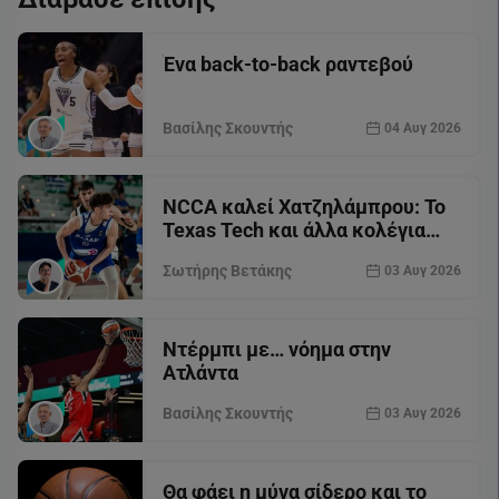
Ένα back-to-back ραντεβού
Βασίλης Σκουντής
04 Αυγ 2026
NCCA καλεί Χατζηλάμπρου: Το
Texas Tech και άλλα κολέγια
θέλουν τον άσο του Άρη
Σωτήρης Βετάκης
03 Αυγ 2026
Ντέρμπι με… νόημα στην
Ατλάντα
Βασίλης Σκουντής
03 Αυγ 2026
Θα φάει η μύγα σίδερο και το