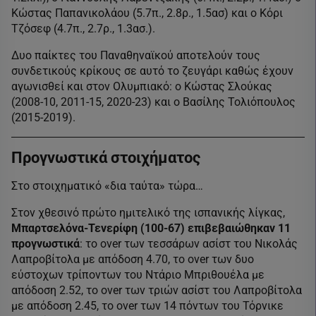
Κώστας Παπανικολάου (5.7π., 2.8ρ., 1.5ασ) και ο Κόρι
Τζόσεφ (4.7π., 2.7ρ., 1.3ασ.).
Δυο παίκτες του Παναθηναϊκού αποτελούν τους
συνδετικούς κρίκους σε αυτό το ζευγάρι καθώς έχουν
αγωνισθεί και στον Ολυμπιακό: ο Κώστας Σλούκας
(2008-10, 2011-15, 2020-23) και ο Βασίλης Τολιόπουλος
(2015-2019).
Προγνωστικά στοιχήματος
Στο στοιχηματικό «δια ταύτα» τώρα…
Στον χθεσινό πρώτο ημιτελικό της ισπανικής λίγκας,
Μπαρτσελόνα-Τενερίφη (100-67) επιβεβαιώθηκαν 11
προγνωστικά
: το over των τεσσάρων ασίστ του Νικολάς
Λαπροβίτολα με απόδοση 4.70, το over των δυο
εύστοχων τρίποντων του Ντάριο Μπριθουέλα με
απόδοση 2.52, το over των τριών ασίστ του Λαπροβίτολα
με απόδοση 2.45, το over των 14 πόντων του Τόρνικε