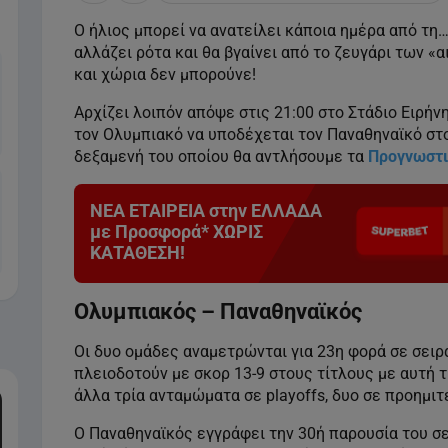
Ο ήλιος μπορεί να ανατείλει κάποια ημέρα από τη
αλλάζει ρότα και θα βγαίνει από το ζευγάρι των «
και χώρια δεν μπορούνε!
Αρχίζει λοιπόν απόψε στις 21:00 στο Στάδιο Ειρήνη
τον Ολυμπιακό να υποδέχεται τον Παναθηναϊκό στο 
δεξαμενή του οποίου θα αντλήσουμε τα
Προγνωστ
ΝΕΑ ΕΤΑΙΡΕΙΑ στην ΕΛΛΑΔΑ
με Προσφορά* ΧΩΡΙΣ
ΚΑΤΑΘΕΣΗ!
Ολυμπιακός – Παναθηναϊκός
Οι δυο ομάδες αναμετρώνται για 23η φορά σε σειρ
πλειοδοτούν με σκορ 13-9 στους τίτλους με αυτή τ
άλλα τρία ανταμώματα σε playoffs, δυο σε προημιτ
Ο Παναθηναϊκός εγγράφει την 30ή παρουσία του σε