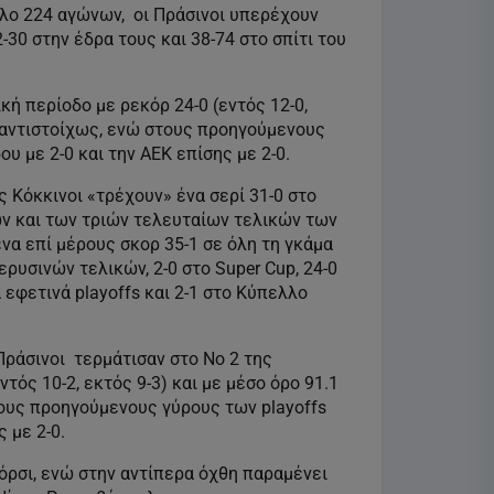
νολο 224 αγώνων, οι Πράσινοι υπερέχουν
-30 στην έδρα τους και 38-74 στο σπίτι του
ή περίοδο με ρεκόρ 24-0 (εντός 12-0,
ς αντιστοίχως, ενώ στους προηγούμενους
υ με 2-0 και την ΑΕΚ επίσης με 2-0.
 Κόκκινοι «τρέχουν» ένα σερί 31-0 στο
 και των τριών τελευταίων τελικών των
να επί μέρους σκορ 35-1 σε όλη τη γκάμα
ρυσινών τελικών, 2-0 στο Super Cup, 24-0
 εφετινά playoffs και 2-1 στο Κύπελλο
ράσινοι τερμάτισαν στο Νο 2 της
τός 10-2, εκτός 9-3) και με μέσο όρο 91.1
τους προηγούμενους γύρους των playoffs
 με 2-0.
όρσι, ενώ στην αντίπερα όχθη παραμένει