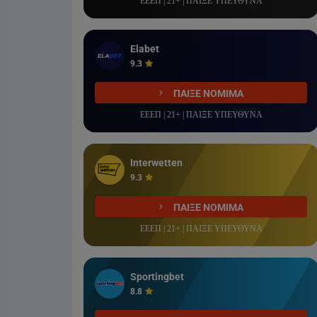
ΕΕΕΠ | 21+ | ΠΑΙΞΕ ΥΠΕΥΘΥΝΑ
Elabet
9.3
ΠΑΙΞΕ ΝΟΜΙΜΑ
ΕΕΕΠ | 21+ | ΠΑΙΞΕ ΥΠΕΥΘΥΝΑ
Interwetten
9.3
ΠΑΙΞΕ ΝΟΜΙΜΑ
ΕΕΕΠ | 21+ | ΠΑΙΞΕ ΥΠΕΥΘΥΝΑ
Sportingbet
8.8