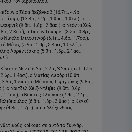
 Νίκου Ρογκαβόπουλου.
ζουν ο Σάσα Βεζένκοβ (16.7π., 4.9ρ.,
κ Πίτερς (13.3π., 4.2ρ., 1.0ασ., 1.0κλ.), ο
 Φουρνιέ (9.8π., 1.8ρ., 2.8ασ.), ο Ντόντα Χολ
1.8ρ., 2.3ασ.), ο Τάισον Γουόρντ (8.2π., 3.3ρ.,
 ο Νίκολα Μιλουτίνοβ (6.1π., 4.6ρ., 1.7ασ.),
 Μόρις (5.9π., 1.4ρ., 3.4ασ., 1.0κλ.), ο
ύλης Λαρεντζάκης (5.3π., 1.5ρ., 2.1ασ.,
κλ.).
τρικ Ναν (16.3π., 2.7ρ., 3.2ασ.), ο Τι Τζέι
 2.6ρ., 1.4ασ.), ο Ματίας Λεσόρ (10.0π.,
 3.5ρ., 1.5ασ.), ο Μάριους Γκριγκόνις (9.8π.,
.), ο Νάιτζελ Χέιζ-Ντέιβις (9.0π., 3.6ρ.,
., 1.1ασ.), ο Κώστας Σλούκας (7.4π., 2.4ρ.,
Τολιόπουλος (6.8π., 1.3ρ., 3.0ασ.), ο Κένεθ
ης (4.3π., 1.7ρ.,) και ο Αλέξανδρος
νδετικούς κρίκους σε αυτό το ζευγάρι
τας Σλούκας (2008-10, 2011-15, 2020-23)