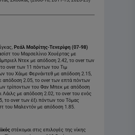
ίγκας,
Ρεάλ Μαδρίτης-Τενερίφη (07-98)
ι ασίστ του Μαρσελίνιο Χουέρτας με
άμπριελ Ντεκ με απόδοση 2.42, το over των
το over των 11 πόντων του Τιμ
των του Χάιμε Φερνάντεθ με απόδοση 2.15,
 απόδοση 2.05, το over των επτά πόντων
οχων τρίποντων του Φαν Μπεκ με απόδοση
 Λάιλς με απόδοση 2.02, το over του ενός
, το over των έξι πόντων του Τόμας
στ του Μαλεντόν με απόδοση 1.85.
ϊκός
στέκομαι στις επιλογές της νίκης