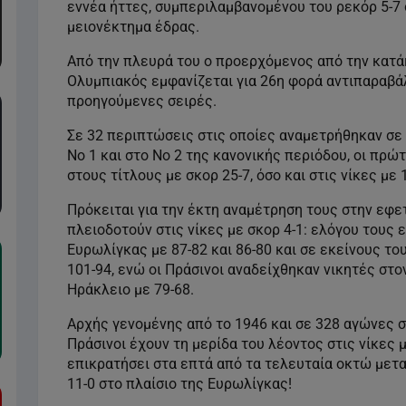
εννέα ήττες, συμπεριλαμβανομένου του ρεκόρ 5-7 
μειονέκτημα έδρας.
Από την πλευρά του ο προερχόμενος από την κατά
Ολυμπιακός εμφανίζεται για 26η φορά αντιπαραβάλ
προηγούμενες σειρές.
Σε 32 περιπτώσεις στις οποίες αναμετρήθηκαν σε 
Νο 1 και στο Νο 2 της κανονικής περιόδου, οι πρώ
στους τίτλους με σκορ 25-7, όσο και στις νίκες με
Πρόκειται για την έκτη αναμέτρηση τους στην εφε
πλειοδοτούν στις νίκες με σκορ 4-1: ελόγου τους
Ευρωλίγκας με 87-82 και 86-80 και σε εκείνους τ
101-94, ενώ οι Πράσινοι αναδείχθηκαν νικητές στ
Ηράκλειο με 79-68.
Αρχής γενομένης από το 1946 και σε 328 αγώνες σ
Πράσινοι έχουν τη μερίδα του λέοντος στις νίκες 
επικρατήσει στα επτά από τα τελευταία οκτώ μετα
11-0 στο πλαίσιο της Ευρωλίγκας!