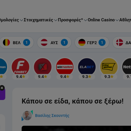
μολογίες
Στοιχηματικές
Προσφορές*
Online Casino
Αθλητ
1
1
1
ΒΕΛ
ΑΥΣ
ΓΕΡ2
Δ
9.4
9.4
9.4
9.3
9.3
9.
Κάπου σε είδα, κάπου σε ξέρω!
Βασίλης Σκουντής