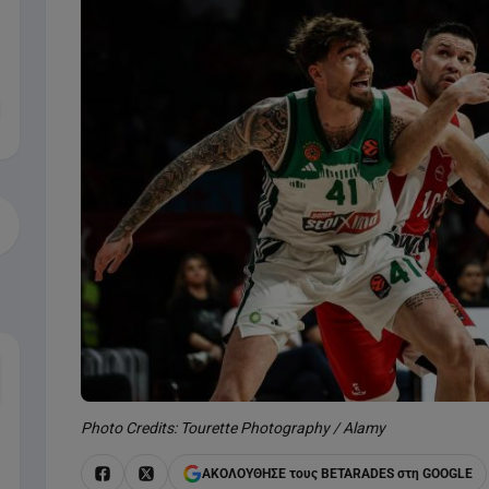
Δευτέρα
Τρίτη
Τετάρτη
Πέμπτη
10 Αυγούστου
11 Αυγούστου
12 Αυγούστου
13 Αυγούστου
Photo Credits: Tourette Photography / Alamy
ΑΚΟΛΟΥΘΗΣΕ τους BETARADES στη GOOGLE