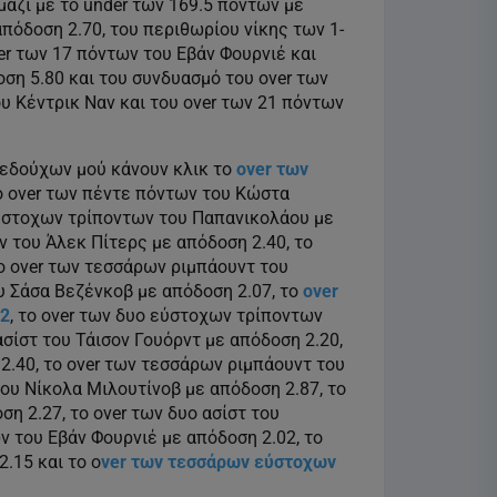
μαζί με το under των 169.5 πόντων με
πόδοση 2.70, του περιθωρίου νίκης των 1-
er των 17 πόντων του Εβάν Φουρνιέ και
ση 5.80 και του συνδυασμό του over των
υ Κέντρικ Ναν και του over των 21 πόντων
εδούχων μού κάνουν κλικ το
over των
το over των πέντε πόντων του Κώστα
εύστοχων τρίποντων του Παπανικολάου με
ν του Άλεκ Πίτερς με απόδοση 2.40, το
το over των τεσσάρων ριμπάουντ του
ου Σάσα Βεζένκοβ με απόδοση 2.07, το
over
22
, το over των δυο εύστοχων τρίποντων
ασίστ του Τάισον Γουόρντ με απόδοση 2.20,
2.40, το over των τεσσάρων ριμπάουντ του
του Νίκολα Μιλουτίνοβ με απόδοση 2.87, το
η 2.27, το over των δυο ασίστ του
ν του Εβάν Φουρνιέ με απόδοση 2.02, το
.15 και το o
ver των τεσσάρων εύστοχων