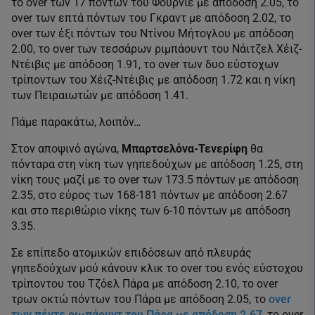
το over των 17 πόντων του Φουρνιέ με απόδοση 2.05, το
over των επτά πόντων του Γκραντ με απόδοση 2.02, το
over των έξι πόντων του Ντίνου Μήτογλου με απόδοση
2.00, το over των τεσσάρων ριμπάουντ του Νάιτζελ Χέιζ-
Ντέιβις με απόδοση 1.91, το over των δυο εύστοχων
τρίποντων του Χέιζ-Ντέιβις με απόδοση 1.72 και η νίκη
των Πειραιωτών με απόδοση 1.41.
Πάμε παρακάτω, λοιπόν…
Στον αποψινό αγώνα,
Μπαρτσελόνα-Τενερίφη
θα
πόνταρα στη νίκη των γηπεδούχων με απόδοση 1.25, στη
νίκη τους μαζί με το over των 173.5 πόντων με απόδοση
2.35, στο εύρος των 168-181 πόντων με απόδοση 2.67
και στο περιθώριο νίκης των 6-10 πόντων με απόδοση
3.35.
Σε επίπεδο ατομικών επιδόσεων από πλευράς
γηπεδούχων μού κάνουν κλικ το over του ενός εύστοχου
τρίποντου του Τζόελ Πάρα με απόδοση 2.10, το over
τρων οκτώ πόντων του Πάρα με απόδοση 2.05, το
over
των πέντε ριμπάουντ του Πάρα με απόδοση 2.67
, το over