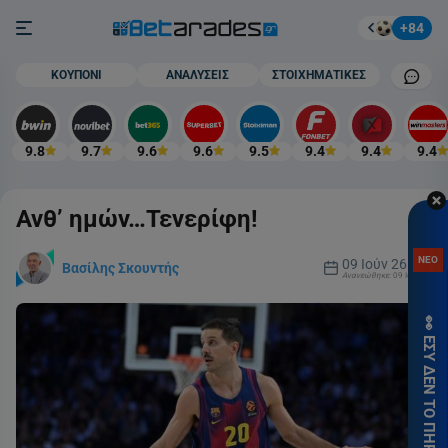
Στοίχημα
Burger button
+84
Mobile cham
ΚΟΥΠΟΝΙ
ΑΝΑΛΥΣΕΙΣ
ΣΤΟΙΧΗΜΑΤΙΚΕΣ
9.8
9.7
9.6
9.6
9.5
9.4
9.4
9.4
Ανθ’ ημών…Τενερίφη!
ΑΝ
ΝΕΟ
09 Ιούν 26
ΠΡ
Βασίλης Σκουντής
Ανανεώθηκε:
09 Ιούν 26
ΓΝΩ
👀 ΕΣΥ ΔΕΝ ΤΟ ΠΗΡΕΣ; 🎁
ΧΩΡ
ΚΑ
στη
ΕΓ
εδώ