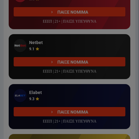
ΠΑΙΞΕ ΝΟΜΙΜΑ
ΕΕΕΠ | 21+ | ΠΑΙΞΕ ΥΠΕΥΘΥΝΑ
Netbet
9.1
ΠΑΙΞΕ ΝΟΜΙΜΑ
ΕΕΕΠ | 21+ | ΠΑΙΞΕ ΥΠΕΥΘΥΝΑ
Elabet
9.3
ΠΑΙΞΕ ΝΟΜΙΜΑ
ΕΕΕΠ | 21+ | ΠΑΙΞΕ ΥΠΕΥΘΥΝΑ