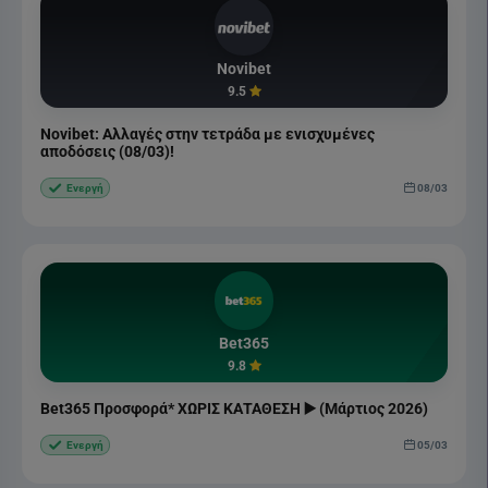
Novibet
9.5
Novibet: Αλλαγές στην τετράδα με ενισχυμένες
αποδόσεις (08/03)!
08/03
Ενεργή
Bet365
9.8
Bet365 Προσφορά* ΧΩΡΙΣ ΚΑΤΑΘΕΣΗ ▶️ (Μάρτιος 2026)
05/03
Ενεργή