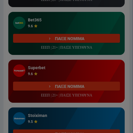
Bet365
9.6
ΠΑΙΞΕ ΝΟΜΙΜΑ
ΕΕΕΠ | 21+ | ΠΑΙΞΕ ΥΠΕΥΘΥΝΑ
Superbet
9.6
ΠΑΙΞΕ ΝΟΜΙΜΑ
ΕΕΕΠ | 21+ | ΠΑΙΞΕ ΥΠΕΥΘΥΝΑ
Stoiximan
9.5