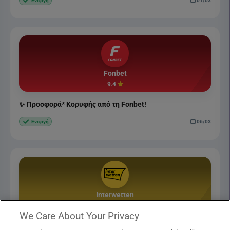
01/03
Ενεργή
Fonbet
9.4
✨ Προσφορά* Κορυφής από τη Fonbet!
06/03
Ενεργή
Interwetten
9.3
We Care About Your Privacy
Interwetten Προσφορά* ΧΩΡΙΣ ΚΑΤΑΘΕΣΗ ▶️ (Μάρτιος