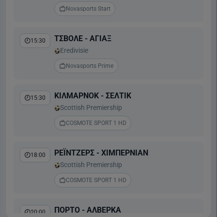
Novasports Start
ΤΣΒΟΛΕ - ΑΓΙΑΞ
15:30
Eredivisie
Novasports Prime
ΚΙΛΜΑΡΝΟΚ - ΣΕΛΤΙΚ
15:30
Scottish Premiership
COSMOTE SPORT 1 HD
ΡΕΪΝΤΖΕΡΣ - ΧΙΜΠΕΡΝΙΑΝ
18:00
Scottish Premiership
COSMOTE SPORT 1 HD
ΠΟΡΤΟ - ΑΛΒΕΡΚΑ
20:00