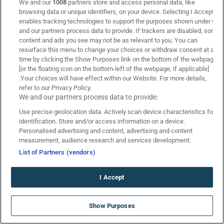
We and our
1008
partners store and access personal data, like
2026)
browsing data or unique identifiers, on your device. Selecting I Accept
06/03
enables tracking technologies to support the purposes shown under we
Ενεργή
and our partners process data to provide. If trackers are disabled, some
content and ads you see may not be as relevant to you. You can
resurface this menu to change your choices or withdraw consent at any
time by clicking the Show Purposes link on the bottom of the webpage
[or the floating icon on the bottom-left of the webpage, if applicable]
.Your choices will have effect within our Website. For more details,
refer to our Privacy Policy.
Sportingbet
We and our partners process data to provide:
8.8
Use precise geolocation data. Actively scan device characteristics for
identification. Store and/or access information on a device.
Sportingbet Προσφορά* ΧΩΡΙΣ ΚΑΤΑΘΕΣΗ 🎁 (Μάρτιος
2026)
Personalised advertising and content, advertising and content
measurement, audience research and services development.
01/03
Ενεργή
List of Partners (vendors)
I Accept
ΑΠΟΚΛΕΙΣΤΙΚΟ: Νέο Live Casino με
Show Purposes
προσφορά* ΧΩΡΙΣ ΚΑΤΑΘΕΣΗ!
Vistabet
*Ισχύουν Όροι & Προϋποθέσεις