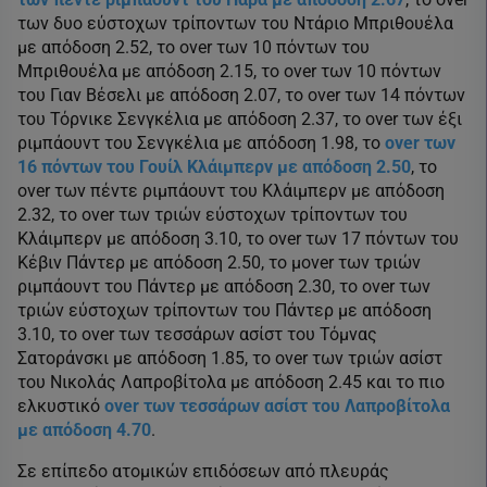
των δυο εύστοχων τρίποντων του Ντάριο Μπριθουέλα
με απόδοση 2.52, το over των 10 πόντων του
Μπριθουέλα με απόδοση 2.15, το over των 10 πόντων
του Γιαν Βέσελι με απόδοση 2.07, το over των 14 πόντων
του Τόρνικε Σενγκέλια με απόδοση 2.37, το over των έξι
ριμπάουντ του Σενγκέλια με απόδοση 1.98, το
over των
16 πόντων του Γουίλ Κλάιμπερν με απόδοση 2.50
, το
over των πέντε ριμπάουντ του Κλάιμπερν με απόδοση
2.32, το over των τριών εύστοχων τρίποντων του
Κλάιμπερν με απόδοση 3.10, το over των 17 πόντων του
Κέβιν Πάντερ με απόδοση 2.50, το μover των τριών
ριμπάουντ του Πάντερ με απόδοση 2.30, το over των
τριών εύστοχων τρίποντων του Πάντερ με απόδοση
3.10, το over των τεσσάρων ασίστ του Τόμνας
Σατοράνσκι με απόδοση 1.85, το over των τριών ασίστ
του Νικολάς Λαπροβίτολα με απόδοση 2.45 και το πιο
ελκυστικό
over των τεσσάρων ασίστ του Λαπροβίτολα
με απόδοση 4.70
.
Σε επίπεδο ατομικών επιδόσεων από πλευράς