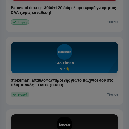
Pamestoixima.gr: 3000+120 δώρα* προσφορά γνωριμίας
ΟΛΑ χωρίς κατάθεση!
02/03
Ενεργή
Stoiximan
9.7
Stoiximan: Έπαθλο* ανταμοιβής για το παιχνίδι σου στο
Ολυμπιακός – ΠΑΟΚ (08/03)
08/03
Ενεργή