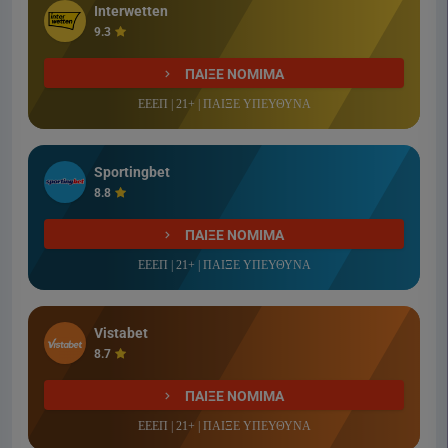
Interwetten
9.3
ΠΑΙΞΕ ΝΟΜΙΜΑ
ΕΕΕΠ | 21+ | ΠΑΙΞΕ ΥΠΕΥΘΥΝΑ
Sportingbet
8.8
ΠΑΙΞΕ ΝΟΜΙΜΑ
ΕΕΕΠ | 21+ | ΠΑΙΞΕ ΥΠΕΥΘΥΝΑ
Vistabet
8.7
ΠΑΙΞΕ ΝΟΜΙΜΑ
ΕΕΕΠ | 21+ | ΠΑΙΞΕ ΥΠΕΥΘΥΝΑ