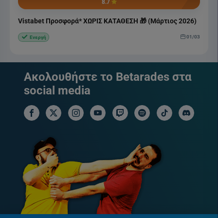
8.7
Vistabet Προσφορά* ΧΩΡΙΣ ΚΑΤΑΘΕΣΗ 🎁 (Μάρτιος 2026)
01/03
Ενεργή
Ακολουθήστε το Betarades στα
social media
facebook social link
x social link
instagram social link
youtube social link
twitch social link
spotify social link
tiktok social link
discord soci