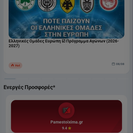
Ελληνικές Ομάδες Ευρώπη ☑️ Πρόγραμμα Αγώνων (2026-
2027)
08/08
Hot
Ενεργές Προσφορές*
Pamestoixima.gr
9.4