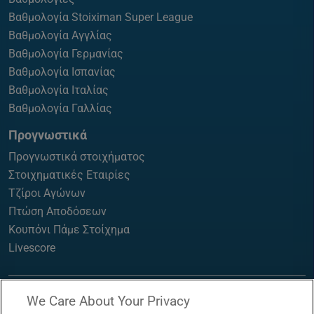
Βαθμολογία Stoiximan Super League
Βαθμολογία Αγγλίας
Βαθμολογία Γερμανίας
Βαθμολογία Ισπανίας
Βαθμολογία Ιταλίας
Βαθμολογία Γαλλίας
Προγνωστικά
Προγνωστικά στοιχήματος
Στοιχηματικές Εταιρίες
Τζίροι Αγώνων
Πτώση Αποδόσεων
Κουπόνι Πάμε Στοίχημα
Livescore
We Care About Your Privacy