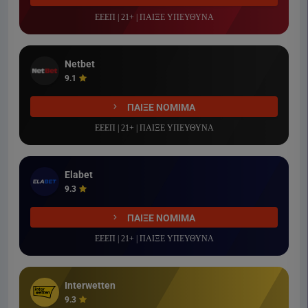
ΕΕΕΠ | 21+ | ΠΑΙΞΕ ΥΠΕΥΘΥΝΑ
Netbet
9.1
ΠΑΙΞΕ ΝΟΜΙΜΑ
ΕΕΕΠ | 21+ | ΠΑΙΞΕ ΥΠΕΥΘΥΝΑ
Elabet
9.3
ΠΑΙΞΕ ΝΟΜΙΜΑ
ΕΕΕΠ | 21+ | ΠΑΙΞΕ ΥΠΕΥΘΥΝΑ
Interwetten
9.3