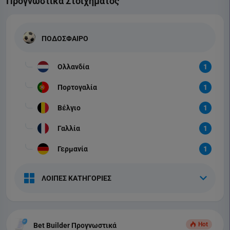
Προγνωστικά Στοιχήματος
ΠΟΔΟΣΦΑΙΡΟ
Ολλανδία
1
Πορτογαλία
1
Βέλγιο
1
Γαλλία
1
Γερμανία
1
ΛΟΙΠΕΣ ΚΑΤΗΓΟΡΙΕΣ
Hot
Bet Builder Προγνωστικά