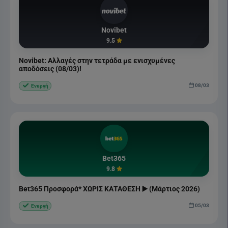
Novibet
9.5
Novibet: Αλλαγές στην τετράδα με ενισχυμένες
αποδόσεις (08/03)!
08/03
Ενεργή
Bet365
9.8
Bet365 Προσφορά* ΧΩΡΙΣ ΚΑΤΑΘΕΣΗ ▶️ (Μάρτιος 2026)
05/03
Ενεργή