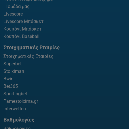
Η ομάδα μας
Livescore
Livescore Μπάσκετ
Κουπόνι Μπάσκετ
Κουπόνι Baseball
Στοιχηματικές Εταιρίες
Στοιχηματικές Εταιρίες
Superbet
Stoiximan
Bwin
Bet365
Sportingbet
Pamestoixima.gr
Interwetten
Βαθμολογίες
Βαθμολογίες