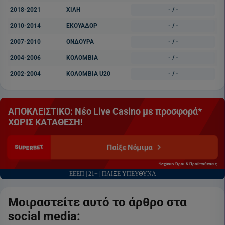
2018-2021
ΧΙΛΗ
- / -
2010-2014
ΕΚΟΥΑΔΟΡ
- / -
2007-2010
ΟΝΔΟΥΡΑ
- / -
2004-2006
ΚΟΛΟΜΒΙΑ
- / -
2002-2004
ΚΟΛΟΜΒΙΑ U20
- / -
ΑΠΟΚΛΕΙΣΤΙΚΟ: Νέο Live Casino με προσφορά*
ΧΩΡΙΣ ΚΑΤΑΘΕΣΗ!
Παίξε Νόμιμα
*Ισχύουν Όροι & Προϋποθέσεις
ΕΕΕΠ | 21+ | ΠΑΙΞΕ ΥΠΕΥΘΥΝΑ
Μοιραστείτε αυτό το άρθρο στα
social media: