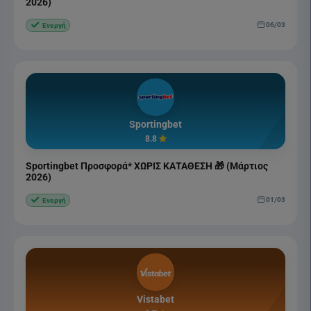
2026)
06/03
Ενεργή
Sportingbet
8.8
Sportingbet Προσφορά* ΧΩΡΙΣ ΚΑΤΑΘΕΣΗ 🎁 (Μάρτιος
2026)
01/03
Ενεργή
Vistabet