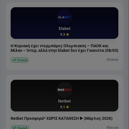
Elabet
9.3
Η Κυριακή έχει ντερμπάρες Ολυμπιακός – ΠΑΟΚ και
Μίλαν – Ίντερ, αλλά στην Elabet δεν έχει Γκανιότα (08/03)
08/03
Ενεργή
Netbet
9.1
Netbet Προσφορά* ΧΩΡΙΣ ΚΑΤΑΘΕΣΗ ▶️ (Μάρτιος 2026)
01/03
Ενεργή