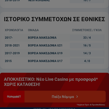
2018-2019
ΝΕΟΙ ΚΟΛΩΝΙΑΣ
10 / 7
ΙΣΤΟΡΙΚΟ ΣΥΜΜΕΤΟΧΩΝ ΣΕ ΕΘΝΙΚΕΣ
ΧΡΟΝΟΛΟΓΙΑ
ΟΜΑΔΑ
ΣΥΜΜΕΤΟΧΕΣ / ΓΚΟΛ
2017-
ΒΟΡΕΙΑ ΜΑΚΕΔΟΝΙΑ
33 / 4
2018-2021
ΒΟΡΕΙΑ ΜΑΚΕΔΟΝΙΑ U21
16 / 5
2017-2019
ΒΟΡΕΙΑ ΜΑΚΕΔΟΝΙΑ U19
14 / 3
2015
ΒΟΡΕΙΑ ΜΑΚΕΔΟΝΙΑ U17
4 / 0
ΑΠΟΚΛΕΙΣΤΙΚΟ: Νέο Live Casino με προσφορά*
ΧΩΡΙΣ ΚΑΤΑΘΕΣΗ!
Παίξε Νόμιμα
*Ισχύουν Όροι & Προϋποθέσεις