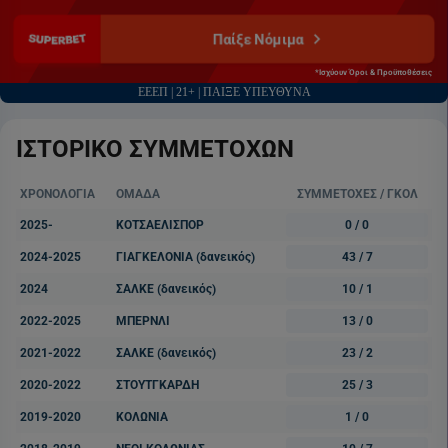
Παίξε Νόμιμα
*Ισχύουν Όροι & Προϋποθέσεις
ΕΕΕΠ | 21+ | ΠΑΙΞΕ ΥΠΕΥΘΥΝΑ
ΙΣΤΟΡΙΚΟ ΣΥΜΜΕΤΟΧΩΝ
ΧΡΟΝΟΛΟΓΙΑ
ΟΜΑΔΑ
ΣΥΜΜΕΤΟΧΕΣ / ΓΚΟΛ
2025-
ΚΟΤΣΑΕΛΙΣΠΟΡ
0 / 0
2024-2025
ΓΙΑΓΚΕΛΟΝΙΑ (δανεικός)
43 / 7
2024
ΣΑΛΚΕ (δανεικός)
10 / 1
2022-2025
ΜΠΕΡΝΛΙ
13 / 0
2021-2022
ΣΑΛΚΕ (δανεικός)
23 / 2
2020-2022
ΣΤΟΥΤΓΚΑΡΔΗ
25 / 3
2019-2020
ΚΟΛΩΝΙΑ
1 / 0