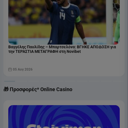
Βαγγέλης Παυλίδης – Μπαρτσελόνα: ΒΓΗΚΕ ΑΠΟΔΟΣΗ για
την ΤΕΡΑΣΤΙΑ ΜΕΤΑΓΡΑΦΗ στη Novibet
05 Αυγ 2026
🎁 Προσφορές* Online Casino