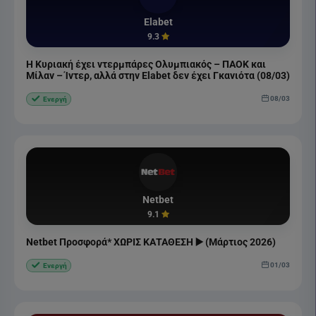
Elabet
9.3
Η Κυριακή έχει ντερμπάρες Ολυμπιακός – ΠΑΟΚ και
Μίλαν – Ίντερ, αλλά στην Elabet δεν έχει Γκανιότα (08/03)
08/03
Ενεργή
Netbet
9.1
Netbet Προσφορά* ΧΩΡΙΣ ΚΑΤΑΘΕΣΗ ▶️ (Μάρτιος 2026)
01/03
Ενεργή