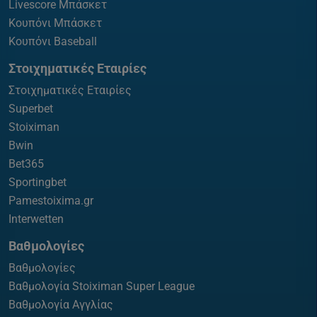
Livescore Μπάσκετ
Κουπόνι Μπάσκετ
Κουπόνι Baseball
Στοιχηματικές Εταιρίες
Στοιχηματικές Εταιρίες
Superbet
Stoiximan
Bwin
Bet365
Sportingbet
Pamestoixima.gr
Interwetten
Βαθμολογίες
Βαθμολογίες
Βαθμολογία Stoiximan Super League
Βαθμολογία Αγγλίας