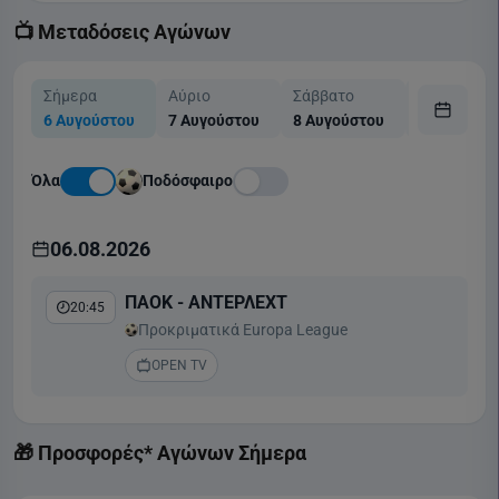
📺 Μεταδόσεις Αγώνων
Σήμερα
Αύριο
Σάββατο
Κυριακή
6 Αυγούστου
7 Αυγούστου
8 Αυγούστου
9 Αυγούστ
Όλα
Ποδόσφαιρο
06.08.2026
ΠΑΟΚ - ΑΝΤΕΡΛΕΧΤ
20:45
Προκριματικά Europa League
OPEN TV
🎁 Προσφορές* Αγώνων Σήμερα