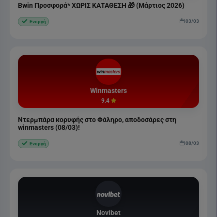
Bwin Προσφορά* ΧΩΡΙΣ ΚΑΤΑΘΕΣΗ 🎁 (Μάρτιος 2026)
03/03
Ενεργή
Winmasters
9.4
Ντερμπάρα κορυφής στο Φάληρο, αποδοσάρες στη
winmasters (08/03)!
08/03
Ενεργή
Novibet