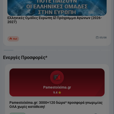
Ελληνικές Ομάδες Ευρώπη ☑️ Πρόγραμμα Αγώνων (2026-
2027)
05/08
Hot
Ενεργές Προσφορές*
Pamestoixima.gr
9.4
Pamestoixima.gr: 3000+120 δώρα* προσφορά γνωριμίας
ΟΛΑ χωρίς κατάθεση!