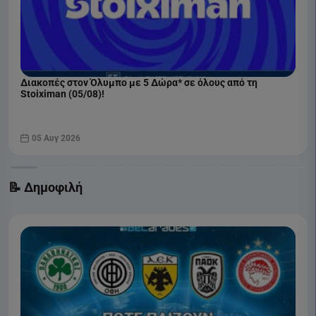
Διακοπές στον Όλυμπο με 5 Δώρα* σε όλους από τη
Stoiximan (05/08)!
05 Αυγ 2026
📝 Δημοφιλή