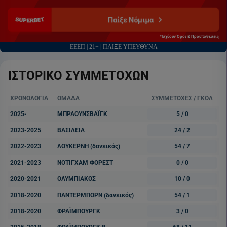
Παίξε Νόμιμα
*Ισχύουν Όροι & Προϋποθέσεις
ΕΕΕΠ | 21+ | ΠΑΙΞΕ ΥΠΕΥΘΥΝΑ
ΙΣΤΟΡΙΚΟ ΣΥΜΜΕΤΟΧΩΝ
ΧΡΟΝΟΛΟΓΙΑ
ΟΜΑΔΑ
ΣΥΜΜΕΤΟΧΕΣ / ΓΚΟΛ
2025-
ΜΠΡΑΟΥΝΣΒΑΪΓΚ
5 / 0
2023-2025
ΒΑΣΙΛΕΙΑ
24 / 2
2022-2023
ΛΟΥΚΕΡΝΗ (δανεικός)
54 / 7
2021-2023
ΝΟΤΙΓΧΑΜ ΦΟΡΕΣΤ
0 / 0
2020-2021
ΟΛΥΜΠΙΑΚΟΣ
10 / 0
2018-2020
ΠΑΝΤΕΡΜΠΟΡΝ (δανεικός)
54 / 1
2018-2020
ΦΡΑΪΜΠΟΥΡΓΚ
3 / 0