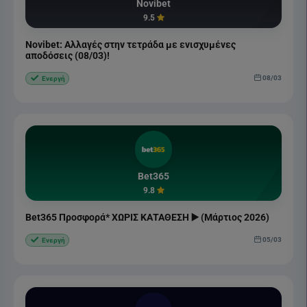
Novibet
9.5
Novibet: Αλλαγές στην τετράδα με ενισχυμένες
αποδόσεις (08/03)!
08/03
Ενεργή
Bet365
9.8
Bet365 Προσφορά* ΧΩΡΙΣ ΚΑΤΑΘΕΣΗ ▶️ (Μάρτιος 2026)
05/03
Ενεργή