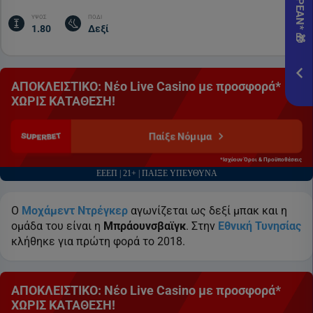
εδ
ΥΨΟΣ
ΠΟΔΙ
1.80
Δεξί
*Ισ
&
Πρ
ΑΠΟΚΛΕΙΣΤΙΚΟ: Νέο Live Casino με προσφορά*
ΕΓΓ
ΧΩΡΙΣ ΚΑΤΑΘΕΣΗ!
Παίξε Νόμιμα
*Ισχύουν Όροι & Προϋποθέσεις
ΕΕΕΠ | 21+ | ΠΑΙΞΕ ΥΠΕΥΘΥΝΑ
Ο
Μοχάμεντ Ντρέγκερ
αγωνίζεται ως δεξί μπακ και η
ομάδα του είναι η
Μπράουνσβαϊγκ
. Στην
Εθνική Τυνησίας
κλήθηκε για πρώτη φορά το 2018.
ΑΠΟΚΛΕΙΣΤΙΚΟ: Νέο Live Casino με προσφορά*
ΧΩΡΙΣ ΚΑΤΑΘΕΣΗ!