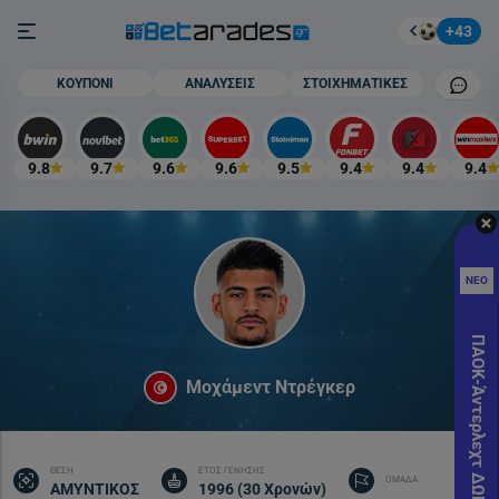
Στοίχημα
Burger button
+43
Mobile cham
ΚΟΥΠΟΝΙ
ΑΝΑΛΥΣΕΙΣ
ΣΤΟΙΧΗΜΑΤΙΚΕΣ
9.8
9.7
9.6
9.6
9.5
9.4
9.4
9.4
710
δώ
ΝΕΟ
ΟΛ
ΚΑ
ΠΑΟK-Άντερλεχτ ΔΩΡΕΑΝ* 🎁
Pr
Μοχάμεντ Ντρέγκερ
SU
Εγγ
Win
ΘΕΣΗ
ΕΤΟΣ ΓΕΝΗΣΗΣ
ΜΟ
ΟΜΑΔΑ
ΑΜΥΝΤΙΚΟΣ
1996 (30 Χρονών)