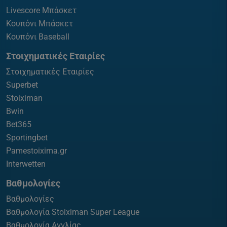
Livescore Μπάσκετ
Κουπόνι Μπάσκετ
Κουπόνι Baseball
Στοιχηματικές Εταιρίες
Στοιχηματικές Εταιρίες
Superbet
Stoiximan
Bwin
Bet365
Sportingbet
Pamestoixima.gr
Interwetten
Βαθμολογίες
Βαθμολογίες
Βαθμολογία Stoiximan Super League
Βαθμολογία Αγγλίας