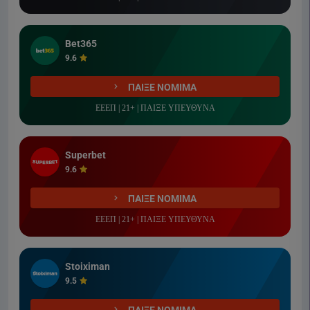
Bet365
9.6
ΠΑΙΞΕ ΝΟΜΙΜΑ
ΕΕΕΠ | 21+ | ΠΑΙΞΕ ΥΠΕΥΘΥΝΑ
Superbet
9.6
ΠΑΙΞΕ ΝΟΜΙΜΑ
ΕΕΕΠ | 21+ | ΠΑΙΞΕ ΥΠΕΥΘΥΝΑ
Stoiximan
9.5
ΠΑΙΞΕ ΝΟΜΙΜΑ