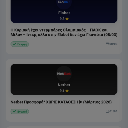
Elabet
9.3
Η Κυριακή έχει ντερμπάρες Ολυμπιακός – ΠΑΟΚ και
Μίλαν – Ίντερ, αλλά στην Elabet δεν έχει Γκανιότα (08/03)
08/03
Ενεργή
Netbet
9.1
Netbet Προσφορά* ΧΩΡΙΣ ΚΑΤΑΘΕΣΗ ▶️ (Μάρτιος 2026)
01/03
Ενεργή