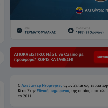
Αλεξάντερ Ν
ΘΕΣΗ
ΕΤΟΣ ΓΕΝΗΣΗΣ
ΤΕΡΜΑΤΟΦΥΛΑKAΣ
1987 (39 Χρονών)
ΑΠΟΚΛΕΙΣΤΙΚΟ: Νέο Live Casino με
προσφορά* ΧΩΡΙΣ ΚΑΤΑΘΕΣΗ!
O
Αλεξάντερ Ντομίνγκες
αγωνίζεται ως τερματοφύ
Δευτέρα
Τρίτη
Τετάρτη
Πέμπτη
Κίτο
. Στην
Εθνική Ισημερινού
, της οποίας αποτελε
10 Αυγούστου
11 Αυγούστου
12 Αυγούστου
13 Αυγούστου
το 2011.