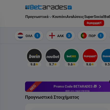
Στοίχημα
Προγνωστικά
Κουπόνι
Αναλύσεις
SuperSocial
Βαθ
1
3
1
ΟΛΛ
ΑΛΚ
ΠΟΡ
9.8
9.7
9.6
9.6
9.5
ΝΕΟ
Promo Code BETARADES 🎁
ΕΕΕΠ | 21+ | ΠΑΙΞΕ ΥΠΕΥΘΥΝΑ
Προγνωστικά Στοιχήματος