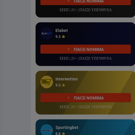
ΠΑΙΞΕ ΝΟΜΙΜΑ
ΕΕΕΠ | 21+ | ΠΑΙΞΕ ΥΠΕΥΘΥΝΑ
Elabet
9.3
ΠΑΙΞΕ ΝΟΜΙΜΑ
ΕΕΕΠ | 21+ | ΠΑΙΞΕ ΥΠΕΥΘΥΝΑ
Interwetten
9.3
ΠΑΙΞΕ ΝΟΜΙΜΑ
ΕΕΕΠ | 21+ | ΠΑΙΞΕ ΥΠΕΥΘΥΝΑ
Sportingbet
8.8