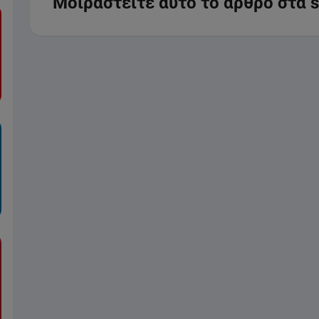
Μοιραστείτε αυτό το άρθρο στα s