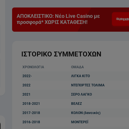
ΑΠΟΚΛΕΙΣΤΙΚΟ: Νέο Live Casino με
προσφορά* ΧΩΡΙΣ ΚΑΤΑΘΕΣΗ!
ΙΣΤΟΡΙΚΟ ΣΥΜΜΕΤΟΧΩΝ
ΧΡΟΝΟΛΟΓΙΑ
ΟΜΑΔΑ
2022-
ΛΙΓΚΑ ΚΙΤΟ
2022
ΝΤΕΠΟΡΤΕΣ ΤΟΛΙΜΑ
2021
ΣΕΡΟ ΛΑΓΚΟ
2018-2021
ΒΕΛΕΖ
2017-2018
ΚΟΛΟΝ (δανεικός)
2016-2018
ΜΟΝΤΕΡΕΪ