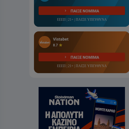
ΠΑΙΞΕ ΝΟΜΙΜΑ
ΕΕΕΠ | 21+ | ΠΑΙΞΕ ΥΠΕΥΘΥΝΑ
Vistabet
8.7
ΠΑΙΞΕ ΝΟΜΙΜΑ
ΕΕΕΠ | 21+ | ΠΑΙΞΕ ΥΠΕΥΘΥΝΑ