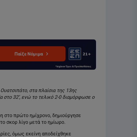
Παίξε Νόμιμα
*Ισχύουν Όροι & Προϋποθέσεις
 Ουατσιπάτο, στα πλαίσια της 13ης
 στο 32’, ενώ το τελικό 2-0 διαμόρφωσε ο
η στο πρώτο ημίχρονο, δημιούργησε
το σκορ λίγο μετά το ημίωρο.
ρίες, όμως εκείνη αποδείχθηκε