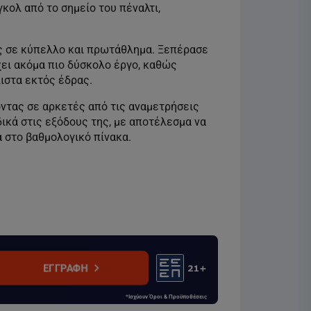
κολ από το σημείο του πέναλτι,
ες σε κύπελλο και πρωτάθλημα. Ξεπέρασε
χει ακόμα πιο δύσκολο έργο, καθώς
λιστα εκτός έδρας.
οντας σε αρκετές από τις αναμετρήσεις
δικά στις εξόδους της, με αποτέλεσμα να
 στο βαθμολογικό πίνακα.
ΕΓΓΡΑΦΗ
*Ισχύουν Όροι & Προϋποθέσεις