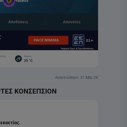
 Martínez Prádanos
Αποδόσεις
Απουσίες
Σ
ΠΑΙΞΕ ΝΟΜΙΜΑ
*Ισχύουν Όροι & Προϋποθέσεις
ετίας
Καιρός
25 °C
Ανανεώθηκε:
31 Μάι 26
ΡΤΕΣ ΚΟΝΣΕΠΣΙΟΝ
δεκαετίας.