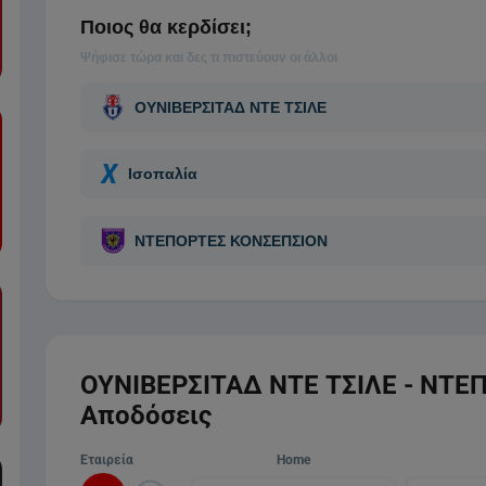
ΟΥΝΙΒΕΡΣΙΤΑΔ ΝΤΕ ΤΣΙΛΕ - ΝΤ
Αποδόσεις
Εταιρεία
Home