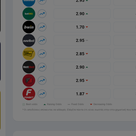
2.95
2.90
1.70
2.95
2.85
2.90
2.95
1.87
Best odds
Raising Odds
Fixed Odds
Decreasing Odds
* Οι αποδόσεις υπόκεινται σε αλλαγές. Ελέγξτε πάντα ότι είναι σωστές στην στοιχηματική που τοπ