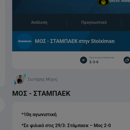
Γήπεδο: Mellø
Ανάλυση
Προγνωστικό
ΜΟΣ - ΣΤΑΜΠΑΕΚ στην Stoiximan
Προϊστορία δεκαετίας
2-3-0
Σωτήρης Μίχος
ΜΟΣ - ΣΤΑΜΠΑΕΚ
*10η αγωνιστική
*Σε φιλικό στις 29/3: Στάμπαεκ – Μος 2-0