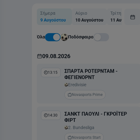
Σήμερα
Αύριο
Τρίτη
9 Αυγούστου
10 Αυγούστου
11 Αυγούστου
Όλα
Ποδόσφαιρο
09.08.2026
ΣΠΑΡΤΑ ΡΟΤΕΡΝΤΑΜ -
13:15
ΦΕΓΙΕΝΟΡΝΤ
Eredivisie
Novasports Prime
ΣΑΝΚΤ ΠΑΟΥΛΙ - ΓΚΡΟΪΤΕΡ
14:30
ΦΙΡΤ
2. Bundesliga
Novasports Start