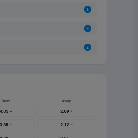
Draw
Away
4.05
2.09
3.85
2.12