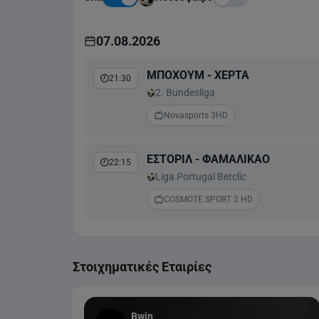
07.08.2026
ΜΠΟΧΟΥΜ - ΧΕΡΤΑ
21:30
2. Bundesliga
Novasports 3HD
ΕΣΤΟΡΙΛ - ΦΑΜΑΛΙΚΑΟ
22:15
Liga Portugal Betclic
COSMOTE SPORT 2 HD
Στοιχηματικές Εταιρίες
Bwin