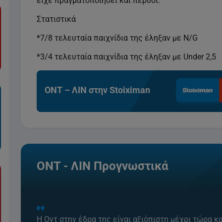
είχε πραγματοποιήσει και πέρυσι.
Στατιστικά
*7/8 τελευταία παιχνίδια της έληξαν με N/G
*3/4 τελευταία παιχνίδια της έληξαν με Under 2,5
ΟΝΤ – ΛΙΝ στην Stoiximan
ΟΝΤ - ΛΙΝ Προγνωστικά
Η Οντ στην έδρα της είναι αξιόπιστη μέχρι τώρα κ