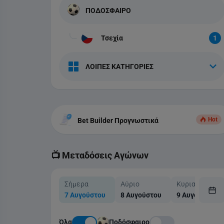
ΠΟΔΟΣΦΑΙΡΟ
Τσεχία
1
ΛΟΙΠΕΣ ΚΑΤΗΓΟΡΙΕΣ
Hot
Bet Builder Προγνωστικά
📺 Μεταδόσεις Αγώνων
Σήμερα
Αύριο
Κυριακή
7 Αυγούστου
8 Αυγούστου
9 Αυγούστου
Όλα
Ποδόσφαιρο