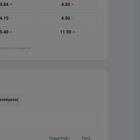
3.84
4.33
4.15
4.50
5.40
11.50
οθετείτε το στοίχημα σας.
ενούμενος
Συμμετοχές
Γκολ