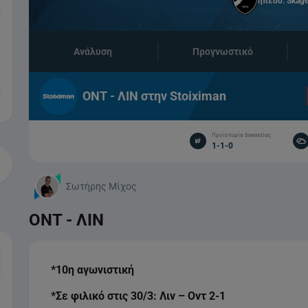
Γήπεδο: Skage
Ανάλυση
Προγνωστικό
ΟΝΤ - ΛΙΝ στην Stoiximan
Προϊστορία δεκαετίας
1-1-0
Σωτήρης Μίχος
ΟΝΤ - ΛΙΝ
Δευτέρα
Τρίτη
Τετάρτη
10 Αυγούστου
11 Αυγούστου
12 Αυγούστου
*10η αγωνιστική
*Σε φιλικό στις 30/3: Λιν – Οντ 2-1