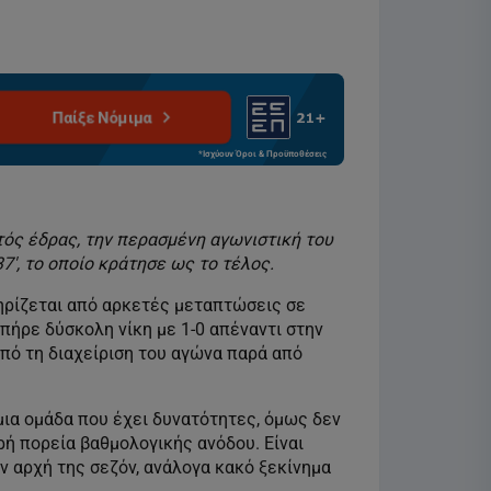
Παίξε Νόμιμα
*Ισχύουν Όροι & Προϋποθέσεις
τός έδρας, την περασμένη αγωνιστική του
7′, το οποίο κράτησε ως το τέλος.
ηρίζεται από αρκετές μεταπτώσεις σε
πήρε δύσκολη νίκη με 1-0 απέναντι στην
πό τη διαχείριση του αγώνα παρά από
μια ομάδα που έχει δυνατότητες, όμως δεν
ρή πορεία βαθμολογικής ανόδου. Είναι
ν αρχή της σεζόν, ανάλογα κακό ξεκίνημα