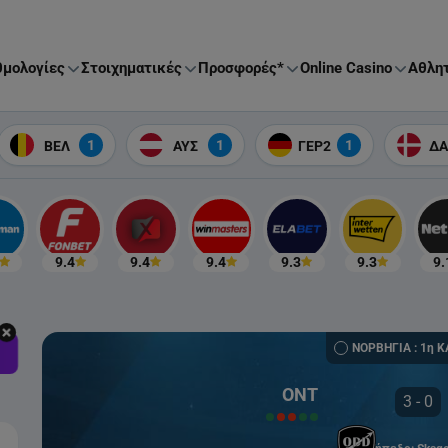
μολογίες
Στοιχηματικές
Προσφορές*
Online Casino
Αθλητ
1
1
1
ΒΕΛ
ΑΥΣ
ΓΕΡ2
Δ
9.4
9.4
9.4
9.3
9.3
9.
ΝΟΡΒΗΓΙΑ : 1η 
ΟΝΤ
3 - 0