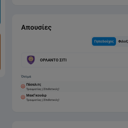
Απουσίες
Γηπεδούχος
Φιλοξ
ΟΡΛΑΝΤΟ ΣΙΤΙ
Όνομα
Πάσαλιτς
Τραυματίας
( Επιθετικός)
ΜακΓκουάιρ
Τραυματίας
( Επιθετικός)