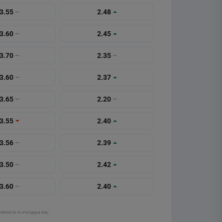
3.55
2.48
3.60
2.45
3.70
2.35
3.60
2.37
3.65
2.20
3.55
2.40
3.56
2.39
3.50
2.42
3.60
2.40
οθετείτε το στοίχημα σας.