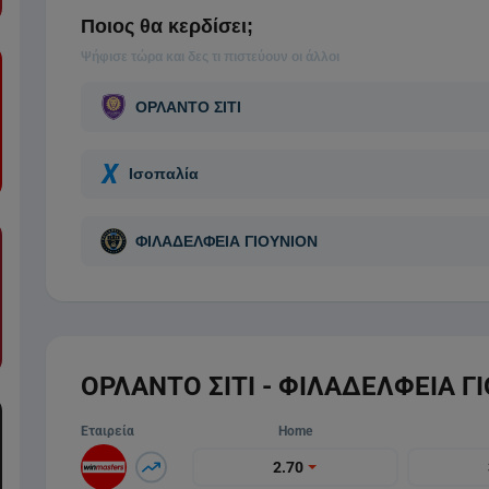
ΟΡΛΑΝΤΟ ΣΙΤΙ - ΦΙΛΑΔΕΛΦΕΙΑ Γ
Εταιρεία
Home
2.70