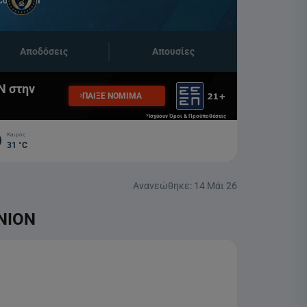
Co Stadium
Αποδόσεις
Απουσίες
Ν στην
ΠΑΙΞΕ ΝΟΜΙΜΑ
*Ισχύουν Όροι & Προϋποθέσεις
Καιρός
31 °C
Ανανεώθηκε:
14 Μάι 26
ΝΙΟΝ
Παρασκευή
14 Αυγούστου