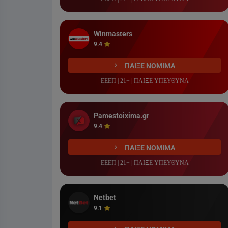
Winmasters
9.4
ΠΑΙΞΕ ΝΟΜΙΜΑ
ΕΕΕΠ | 21+ | ΠΑΙΞΕ ΥΠΕΥΘΥΝΑ
Pamestoixima.gr
9.4
ΠΑΙΞΕ ΝΟΜΙΜΑ
ΕΕΕΠ | 21+ | ΠΑΙΞΕ ΥΠΕΥΘΥΝΑ
Netbet
9.1