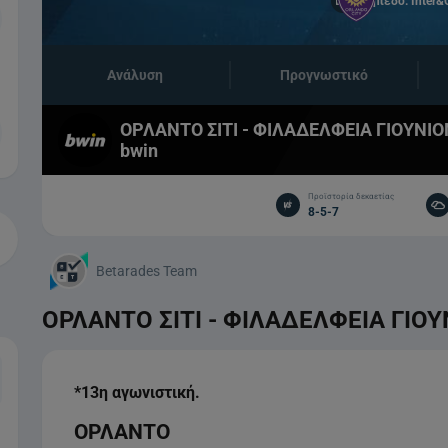
Γήπεδο: Inter&
Ανάλυση
Προγνωστικό
ΟΡΛΑΝΤΟ ΣΙΤΙ - ΦΙΛΑΔΕΛΦΕΙΑ ΓΙΟΥΝΙΟ
bwin
Προϊστορία δεκαετίας
8-5-7
Betarades Team
ΟΡΛΑΝΤΟ ΣΙΤΙ - ΦΙΛΑΔΕΛΦΕΙΑ ΓΙΟΥ
Δευτέρα
Τρίτη
Τετάρτη
Πέμπτη
10 Αυγούστου
11 Αυγούστου
12 Αυγούστου
13 Αυγούστου
*13η αγωνιστική.
ΟΡΛΑΝΤΟ