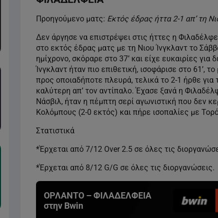
Προηγούμενο ματς:
Εκτός έδρας ήττα 2-1 απ’ τη Νι
Δεν άργησε να επιστρέψει στις ήττες η Φιλαδέλφε
στο εκτός έδρας ματς με τη Νιου Ίνγκλαντ το Σάβ
ημίχρονο, σκόραρε στο 37’ και είχε ευκαιρίες για 
Ίνγκλαντ ήταν πιο επιθετική, ισοφάρισε στο 61’, τ
προς οποιαδήποτε πλευρά, τελικά το 2-1 ήρθε για τ
καλύτερη απ’ τον αντίπαλο. Έχασε ξανά η Φιλαδέλφ
Νάσβιλ, ήταν η πέμπτη σερί αγωνιστική που δεν κερ
Κολόμπους (2-0 εκτός) και πήρε ισοπαλίες με Τορόν
Στατιστικά
*Έρχεται από 7/12 Over 2.5 σε όλες τις διοργανώσε
*Έρχεται από 8/12 G/G σε όλες τις διοργανώσεις.
ΟΡΛΑΝΤΟ – ΦΙΛΑΔΕΛΦΕΙΑ
στην Bwin