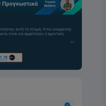
Γιώργος
 Προγνωστικά
Φράγκος
τοσύνης αυτή τη στιγμή. Η πιο επιρρεπής
να, είναι για αμφότερες η αμυντική,
1.78