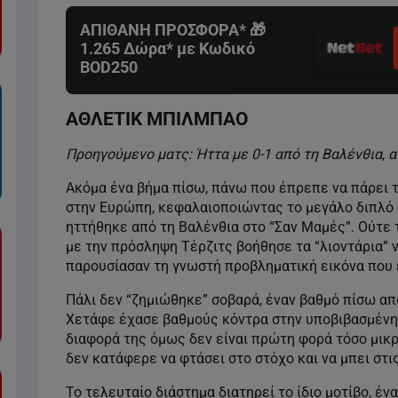
ΑΠΙΘΑΝΗ ΠΡΟΣΦΟΡΑ* 🎁
1.265 Δώρα* με Κωδικό
BOD250
ΑΘΛΕΤΙΚ ΜΠΙΛΜΠΑΟ
Προηγούμενο ματς: Ήττα με 0-1 από τη Βαλένθια, απ
Ακόμα ένα βήμα πίσω, πάνω που έπρεπε να πάρει τη
στην Ευρώπη, κεφαλαιοποιώντας το μεγάλο διπλό σ
ηττήθηκε από τη Βαλένθια στο “Σαν Μαμές”. Ούτε
με την πρόσληψη Τέρζιτς βοήθησε τα “λιοντάρια” 
παρουσίασαν τη γνωστή προβληματική εικόνα που 
Πάλι δεν “ζημιώθηκε” σοβαρά, έναν βαθμό πίσω από
Χετάφε έχασε βαθμούς κόντρα στην υποβιβασμένη
διαφορά της όμως δεν είναι πρώτη φορά τόσο μικρ
δεν κατάφερε να φτάσει στο στόχο και να μπει στι
Το τελευταίο διάστημα διατηρεί το ίδιο μοτίβο, ένα 