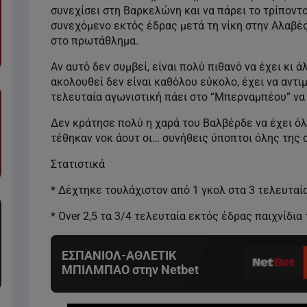
συνεχίσει στη Βαρκελώνη και να πάρει το τρίποντο
συνεχόμενο εκτός έδρας μετά τη νίκη στην Αλαβές
στο πρωτάθλημα.
Αν αυτό δεν συμβεί, είναι πολύ πιθανό να έχει κι 
ακολουθεί δεν είναι καθόλου εύκολο, έχει να αντι
τελευταία αγωνιστική πάει στο “Μπερναμπέου” να 
Δεν κράτησε πολύ η χαρά του Βαλβέρδε να έχει όλ
τέθηκαν νοκ άουτ οι… συνήθεις ύποπτοι όλης της σ
Στατιστικά
* Δέχτηκε τουλάχιστον από 1 γκολ στα 3 τελευταία
* Over 2,5 τα 3/4 τελευταία εκτός έδρας παιχνίδια 
ΕΣΠΑΝΙΟΛ-ΑΘΛΕΤΙΚ
ΜΠΙΛΜΠΑΟ στην Netbet