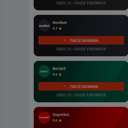
ΕΕΕΠ | 21+ | ΠΑΙΞΕ ΥΠΕΥΘΥΝΑ
Novibet
9.7
ΠΑΙΞΕ ΝΟΜΙΜΑ
ΕΕΕΠ | 21+ | ΠΑΙΞΕ ΥΠΕΥΘΥΝΑ
Bet365
9.6
ΠΑΙΞΕ ΝΟΜΙΜΑ
ΕΕΕΠ | 21+ | ΠΑΙΞΕ ΥΠΕΥΘΥΝΑ
Superbet
9.6