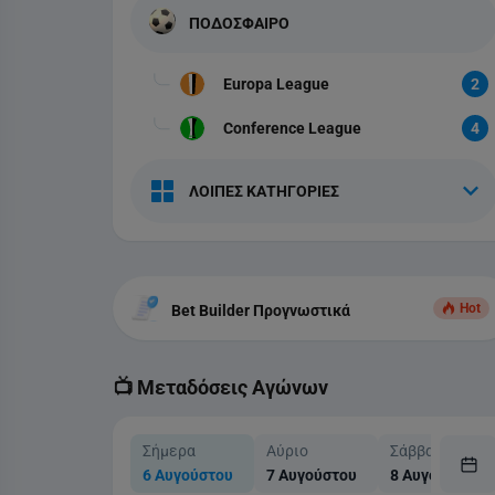
ΠΟΔΟΣΦΑΙΡΟ
Europa League
2
Conference League
4
ΛΟΙΠΕΣ ΚΑΤΗΓΟΡΙΕΣ
Hot
Bet Builder Προγνωστικά
📺 Μεταδόσεις Αγώνων
Σήμερα
Αύριο
Σάββατο
6 Αυγούστου
7 Αυγούστου
8 Αυγούστου