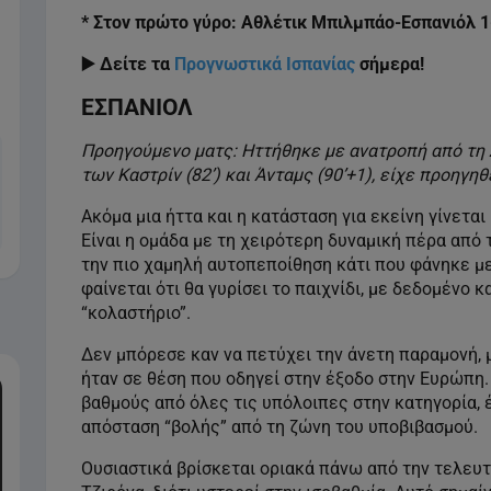
* Στον πρώτο γύρο: Αθλέτικ Μπιλμπάο-Εσπανιόλ 1-
▶️ Δείτε τα
Προγνωστικά Ισπανίας
σήμερα!
ΕΣΠΑΝΙΟΛ
Προηγούμενο ματς: Ηττήθηκε με ανατροπή από τη Σ
των Καστρίν (82’) και Άνταμς (90’+1), είχε προηγηθ
Ακόμα μια ήττα και η κατάσταση για εκείνη γίνεται
Είναι η ομάδα με τη χειρότερη δυναμική πέρα από τ
την πιο χαμηλή αυτοπεποίθηση κάτι που φάνηκε μετ
φαίνεται ότι θα γυρίσει το παιχνίδι, με δεδομένο κ
“κολαστήριο”.
Δεν μπόρεσε καν να πετύχει την άνετη παραμονή,
ήταν σε θέση που οδηγεί στην έξοδο στην Ευρώπη.
βαθμούς από όλες τις υπόλοιπες στην κατηγορία, έ
απόσταση “βολής” από τη ζώνη του υποβιβασμού.
Ουσιαστικά βρίσκεται οριακά πάνω από την τελευτ