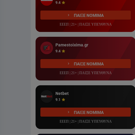
9.4
ΠΑΙΞΕ ΝΟΜΙΜΑ
ΕΕΕΠ | 21+ | ΠΑΙΞΕ ΥΠΕΥΘΥΝΑ
Pamestoixima.gr
9.4
ΠΑΙΞΕ ΝΟΜΙΜΑ
ΕΕΕΠ | 21+ | ΠΑΙΞΕ ΥΠΕΥΘΥΝΑ
Netbet
9.1
ΠΑΙΞΕ ΝΟΜΙΜΑ
ΕΕΕΠ | 21+ | ΠΑΙΞΕ ΥΠΕΥΘΥΝΑ