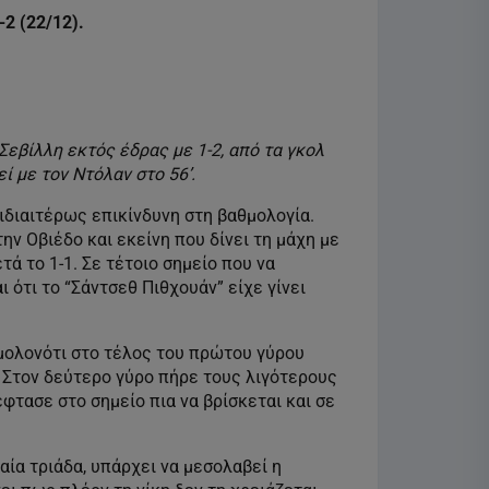
2 (22/12).
εβίλλη εκτός έδρας με 1-2, από τα γκολ
εί με τον Ντόλαν στο 56’.
 ιδιαιτέρως επικίνδυνη στη βαθμολογία.
ην Οβιέδο και εκείνη που δίνει τη μάχη με
ά το 1-1. Σε τέτοιο σημείο που να
αι ότι το “Σάντσεθ Πιθχουάν” είχε γίνει
 μολονότι στο τέλος του πρώτου γύρου
 Στον δεύτερο γύρο πήρε τους λιγότερους
φτασε στο σημείο πια να βρίσκεται και σε
αία τριάδα, υπάρχει να μεσολαβεί η