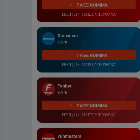
ΠΑΙΞΕ ΝΟΜΙΜΑ
ΕΕΕΠ | 21+ | ΠΑΙΞΕ ΥΠΕΥΘΥΝΑ
Stoiximan
9.5
ΠΑΙΞΕ ΝΟΜΙΜΑ
ΕΕΕΠ | 21+ | ΠΑΙΞΕ ΥΠΕΥΘΥΝΑ
Fonbet
9.4
ΠΑΙΞΕ ΝΟΜΙΜΑ
ΕΕΕΠ | 21+ | ΠΑΙΞΕ ΥΠΕΥΘΥΝΑ
Winmasters