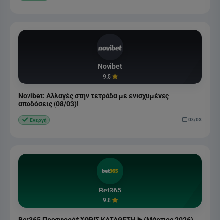
Novibet
9.5
Novibet: Αλλαγές στην τετράδα με ενισχυμένες
αποδόσεις (08/03)!
08/03
Ενεργή
Bet365
9.8
Bet365 Προσφορά* ΧΩΡΙΣ ΚΑΤΑΘΕΣΗ ▶️ (Μάρτιος 2026)