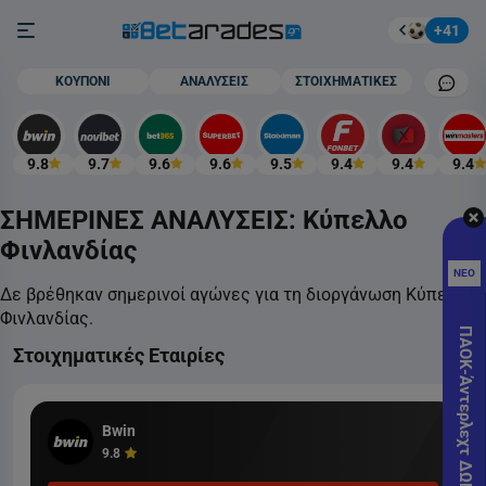
Στοίχημα
Burger button
+41
Mobile cham
ΚΟΥΠΟΝΙ
ΑΝΑΛΥΣΕΙΣ
ΣΤΟΙΧΗΜΑΤΙΚΕΣ
9.8
9.7
9.6
9.6
9.5
9.4
9.4
9.4
ΣΗΜΕΡΙΝΕΣ ΑΝΑΛΥΣΕΙΣ: Κύπελλο
Καλο
Φινλανδίας
Προ
ΝΕΟ
Γνωρ
Δε βρέθηκαν σημερινοί αγώνες για τη διοργάνωση Κύπελλο
Φινλανδίας.
ΧΩΡ
ΠΑΟK-Άντερλεχτ ΔΩΡΕΑΝ* 🎁
ΚΑΤ
Στοιχηματικές Εταιρίες
Pro
SUM
Bwin
Εγγρ
9.8
στο