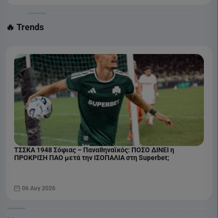
🔥 Trends
ΤΣΣΚΑ 1948 Σόφιας – Παναθηναϊκός: ΠΟΣΟ ΔΙΝΕΙ η
ΠΡΟΚΡΙΣΗ ΠΑΟ μετά την ΙΣΟΠΑΛΙΑ στη Superbet;
06 Αυγ 2026