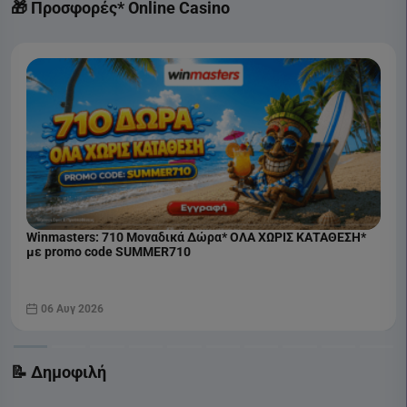
🎁 Προσφορές* Online Casino
Winmasters: 710 Μοναδικά Δώρα* ΟΛΑ ΧΩΡΙΣ ΚΑΤΑΘΕΣΗ*
με promo code SUMMER710
06 Αυγ 2026
📝 Δημοφιλή