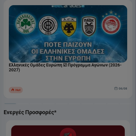
Ελληνικές Ομάδες Ευρώπη ☑️ Πρόγραμμα Αγώνων (2026-
2027)
06/08
Hot
Ενεργές Προσφορές*