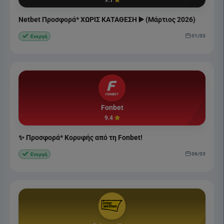
Netbet Προσφορά* ΧΩΡΙΣ ΚΑΤΑΘΕΣΗ ▶️ (Μάρτιος 2026)
01/03
Ενεργή
Fonbet
9.4
✨ Προσφορά* Κορυφής από τη Fonbet!
06/03
Ενεργή