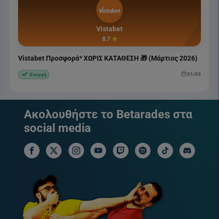
Vistabet
8.7
Vistabet Προσφορά* ΧΩΡΙΣ ΚΑΤΑΘΕΣΗ 🎁 (Μάρτιος 2026)
01/03
Ενεργή
Ακολουθήστε το Betarades στα
social media
facebook social link
x social link
instagram social link
youtube social link
twitch social link
spotify social link
tiktok social link
discord soci