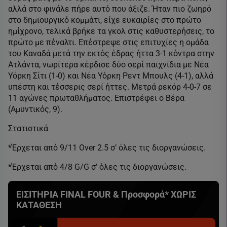
αλλά στο φινάλε πήρε αυτό που άξιζε. Ήταν πιο ζωηρό
στο δημιουργικό κομμάτι, είχε ευκαιρίες στο πρώτο
ημίχρονο, τελικά βρήκε τα γκολ στις καθυστερήσεις, το
πρώτο με πέναλτι. Επέστρεψε στις επιτυχίες η ομάδα
του Καναδά μετά την εκτός έδρας ήττα 3-1 κόντρα στην
Ατλάντα, νωρίτερα κέρδισε δύο σερί παιχνίδια με Νέα
Υόρκη Σίτι (1-0) και Νέα Υόρκη Ρεντ Μπουλς (4-1), αλλά
υπέστη και τέσσερις σερί ήττες. Μετρά ρεκόρ 4-0-7 σε
11 αγώνες πρωταθλήματος. Επιστρέφει ο Βέρα
(Αμυντικός, 9).
Στατιστικά
*Έρχεται από 9/11 Over 2.5 σ’ όλες τις διοργανώσεις.
*Έρχεται από 4/8 G/G σ’ όλες τις διοργανώσεις.
ΕΙΣΙΤΗΡΙΑ FINAL FOUR & Προσφορά* ΧΩΡΙΣ
ΚΑΤΑΘΕΣΗ