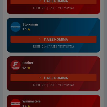
ΠΑΙΞΕ ΝΟΜΙΜΑ
ΕΕΕΠ | 21+ | ΠΑΙΞΕ ΥΠΕΥΘΥΝΑ
Stoiximan
9.5
ΠΑΙΞΕ ΝΟΜΙΜΑ
ΕΕΕΠ | 21+ | ΠΑΙΞΕ ΥΠΕΥΘΥΝΑ
Fonbet
9.4
ΠΑΙΞΕ ΝΟΜΙΜΑ
ΕΕΕΠ | 21+ | ΠΑΙΞΕ ΥΠΕΥΘΥΝΑ
Winmasters
9.4