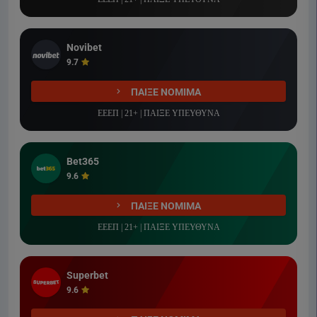
Novibet
9.7
ΠΑΙΞΕ ΝΟΜΙΜΑ
ΕΕΕΠ | 21+ | ΠΑΙΞΕ ΥΠΕΥΘΥΝΑ
Bet365
9.6
ΠΑΙΞΕ ΝΟΜΙΜΑ
ΕΕΕΠ | 21+ | ΠΑΙΞΕ ΥΠΕΥΘΥΝΑ
Superbet
9.6