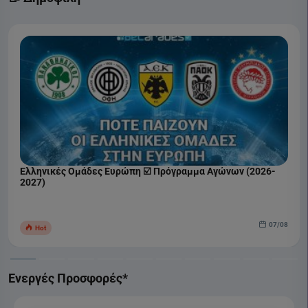
Ελληνικές Ομάδες Ευρώπη ☑️ Πρόγραμμα Αγώνων (2026-
2027)
07/08
Hot
Ενεργές Προσφορές*