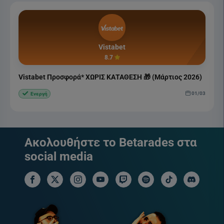
Vistabet
8.7
Vistabet Προσφορά* ΧΩΡΙΣ ΚΑΤΑΘΕΣΗ 🎁 (Μάρτιος 2026)
01/03
Ενεργή
Ακολουθήστε το Betarades στα
social media
facebook social link
x social link
instagram social link
youtube social link
twitch social link
spotify social link
tiktok social link
discord soci