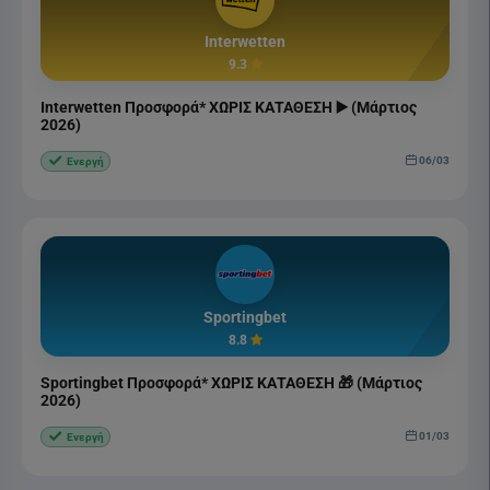
Interwetten
9.3
Interwetten Προσφορά* ΧΩΡΙΣ ΚΑΤΑΘΕΣΗ ▶️ (Μάρτιος
2026)
06/03
Ενεργή
Sportingbet
8.8
Sportingbet Προσφορά* ΧΩΡΙΣ ΚΑΤΑΘΕΣΗ 🎁 (Μάρτιος
2026)
01/03
Ενεργή