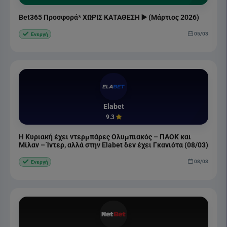
Bet365 Προσφορά* ΧΩΡΙΣ ΚΑΤΑΘΕΣΗ ▶️ (Μάρτιος 2026)
05/03
Ενεργή
Elabet
9.3
Η Κυριακή έχει ντερμπάρες Ολυμπιακός – ΠΑΟΚ και
Μίλαν – Ίντερ, αλλά στην Elabet δεν έχει Γκανιότα (08/03)
08/03
Ενεργή