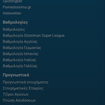
Sportingbet
Pamestoixima.gr
Interwetten
Βαθμολογίες
Βαθμολογίες
Βαθμολογία Stoiximan Super League
Βαθμολογία Αγγλίας
Βαθμολογία Γερμανίας
Βαθμολογία Ισπανίας
Βαθμολογία Ιταλίας
Βαθμολογία Γαλλίας
Προγνωστικά
Προγνωστικά στοιχήματος
Στοιχηματικές Εταιρίες
Τζίροι Αγώνων
Πτώση Αποδόσεων