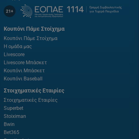
21+
Κουπόνι Πάμε Στοίχημα
Κουπόνι Πάμε Στοίχημα
Η ομάδα μας
Livescore
Livescore Μπάσκετ
Κουπόνι Μπάσκετ
Κουπόνι Baseball
Στοιχηματικές Εταιρίες
Στοιχηματικές Εταιρίες
Superbet
Stoiximan
Bwin
Bet365