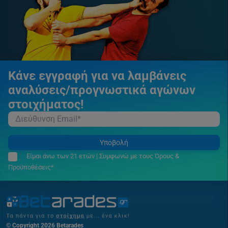
Κάνε εγγραφή για να λαμβάνεις
αναλύσεις/προγνωστικά αγώνων
στοιχήματος!
Υποβολή
Είμαι άνω των 21 ετών | Συμφωνώ με τους Όρους &
Προϋποθέσεις*
© Copyright 2026 Betarades