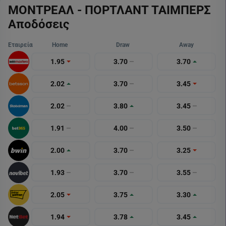
ΜΟΝΤΡΕΑΛ - ΠΟΡΤΛΑΝΤ ΤΑΙΜΠΕΡΣ
Αποδόσεις
Εταιρεία
Home
Draw
Away
1.95
3.70
3.70
2.02
3.70
3.45
2.02
3.80
3.45
1.91
4.00
3.50
2.00
3.70
3.25
1.93
3.70
3.55
2.05
3.75
3.30
1.94
3.78
3.45