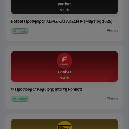
Netbet
9.1
Netbet Προσφορά* ΧΩΡΙΣ ΚΑΤΑΘΕΣΗ ▶️ (Μάρτιος 2026)
01/03
Ενεργή
Fonbet
9.4
✨ Προσφορά* Κορυφής από τη Fonbet!
06/03
Ενεργή