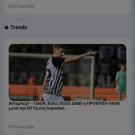
07 Αυγ 2026
🔥 Trends
Άντερλεχτ – ΠΑΟΚ: Είδες ΠΟΣΟ ΔΙΝΕΙ η ΠΡΟΚΡΙΣΗ ΠΑΟΚ
μετά την ΗΤΤΑ στη Superbet;
07 Αυγ 2026