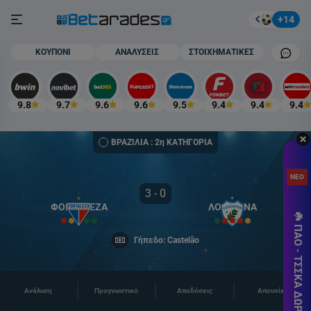
Στοίχημα
Burger button
+14
Mobile cham
ΚΟΥΠΟΝΙ
ΑΝΑΛΥΣΕΙΣ
ΣΤΟΙΧΗΜΑΤΙΚΕΣ
9.8
9.7
9.6
9.6
9.5
9.4
9.4
9.4
ΒΡΑΖΙΛΙΑ : 2η ΚΑΤΗΓΟΡΙΑ
710
δώ
ΝΕΟ
ΟΛ
3 - 0
ΚΑ
ΦΟΡΤΑΛΕΖΑ
ΛΟΝΤΡΙΝΑ
☘️ ΠΑΟ - ΤΣΣΚΑ ΔΩΡΕΑΝ* 🎁
Pr
Γήπεδο: Castelão
SU
Εγγ
Win
Ανάλυση
Προγνωστικό
Αποδόσεις
Απουσίες
ΜΟ