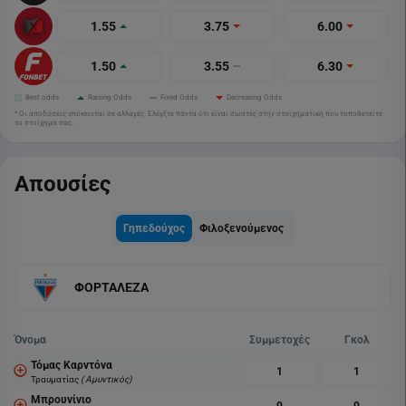
1.55
3.75
6.00
1.50
3.55
6.30
Best odds
Raising Odds
Fixed Odds
Decreasing Odds
* Οι αποδόσεις υπόκεινται σε αλλαγές. Ελέγξτε πάντα ότι είναι σωστές στην στοιχηματική που τοποθετείτε
το στοίχημα σας.
Απουσίες
Γηπεδούχος
Φιλοξενούμενος
ΦΟΡΤΑΛΕΖΑ
Όνομα
Συμμετοχές
Γκολ
Τόμας Καρντόνα
1
1
Τραυματίας
( Αμυντικός)
Μπρουνίνιο
0
0