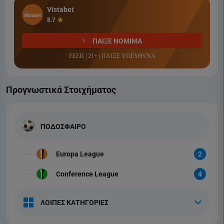
Vistabet
8.7
ΠΑΙΞΕ ΝΟΜΙΜΑ
ΕΕΕΠ | 21+ | ΠΑΙΞΕ ΥΠΕΥΘΥΝΑ
Προγνωστικά Στοιχήματος
ΠΟΔΟΣΦΑΙΡΟ
Europa League
2
Conference League
4
ΛΟΙΠΕΣ ΚΑΤΗΓΟΡΙΕΣ