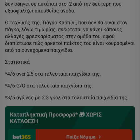
δεν οδηγεί σε αυτά και στο -2 από την δεύτερη που
εξασφαλίζει απευθείας άνοδο.
Ο τεχνικός της, Τιάγκο Καρπίνι, που δεν θα είναι στον
πάγκο, λόγω τιμωρίας, σκέφτεται να κάνει κάποιες
αλλαγές φρεσκαρίσματος στην ομάδα του, αφού
διαπίστωσε πώς αρκετοί παίκτες του είναι κουρασμένοι
από τα συνεχόμενα παιχνίδια.
Στατιστικά
*4/6 over 2,5 στα τελευταία παιχνίδια της.
*4/6 G/G στα τελευταία παιχνίδια της.
*3/5 αγώνες με 2-3 γκολ στα τελευταία παιχνίδια της.
Καταπληκτική Προσφορά* 🎁 ΧΩΡΙΣ
ΚΑΤΑΘΕΣΗ
Παίξε Νόμιμα