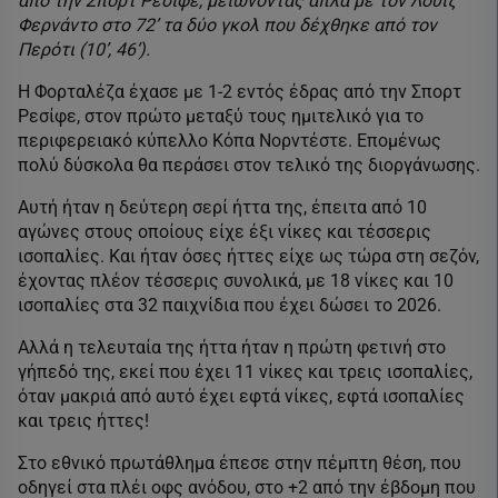
από την Σπορτ Ρεσίφε, μειώνοντας απλά με τον Λουίζ
Φερνάντο στο 72’ τα δύο γκολ που δέχθηκε από τον
Περότι (10’, 46’).
Η Φορταλέζα έχασε με 1-2 εντός έδρας από την Σπορτ
Ρεσίφε, στον πρώτο μεταξύ τους ημιτελικό για το
περιφερειακό κύπελλο Κόπα Νορντέστε. Επομένως
πολύ δύσκολα θα περάσει στον τελικό της διοργάνωσης.
Αυτή ήταν η δεύτερη σερί ήττα της, έπειτα από 10
αγώνες στους οποίους είχε έξι νίκες και τέσσερις
ισοπαλίες. Και ήταν όσες ήττες είχε ως τώρα στη σεζόν,
έχοντας πλέον τέσσερις συνολικά, με 18 νίκες και 10
ισοπαλίες στα 32 παιχνίδια που έχει δώσει το 2026.
Αλλά η τελευταία της ήττα ήταν η πρώτη φετινή στο
γήπεδό της, εκεί που έχει 11 νίκες και τρεις ισοπαλίες,
όταν μακριά από αυτό έχει εφτά νίκες, εφτά ισοπαλίες
και τρεις ήττες!
Στο εθνικό πρωτάθλημα έπεσε στην πέμπτη θέση, που
οδηγεί στα πλέι οφς ανόδου, στο +2 από την έβδομη που