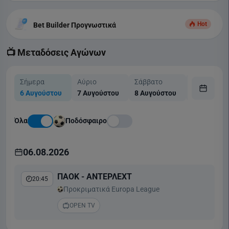
Hot
Bet Builder Προγνωστικά
📺 Μεταδόσεις Αγώνων
Σήμερα
Αύριο
Σάββατο
Κυριακή
6 Αυγούστου
7 Αυγούστου
8 Αυγούστου
9 Αυγούστ
Όλα
Ποδόσφαιρο
06.08.2026
ΠΑΟΚ - ΑΝΤΕΡΛΕΧΤ
20:45
Προκριματικά Europa League
OPEN TV