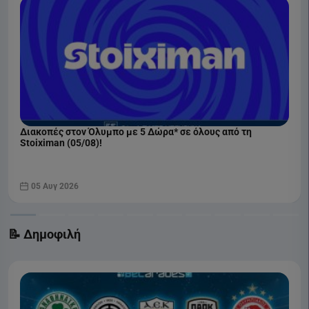
Διακοπές στον Όλυμπο με 5 Δώρα* σε όλους από τη
Stoiximan (05/08)!
05 Αυγ 2026
📝 Δημοφιλή