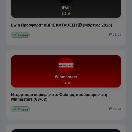
Bwin
9.6
Bwin Προσφορά* ΧΩΡΙΣ ΚΑΤΑΘΕΣΗ 🎁 (Μάρτιος 2026)
03/03
Ενεργή
Winmasters
9.4
Ντερμπάρα κορυφής στο Φάληρο, αποδοσάρες στη
winmasters (08/03)!
08/03
Ενεργή