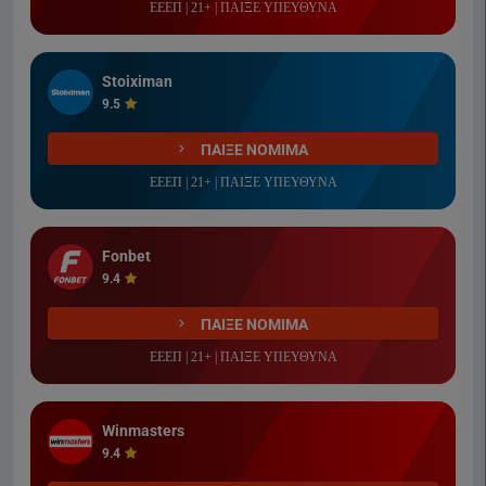
ΕΕΕΠ | 21+ | ΠΑΙΞΕ ΥΠΕΥΘΥΝΑ
Stoiximan
9.5
ΠΑΙΞΕ ΝΟΜΙΜΑ
ΕΕΕΠ | 21+ | ΠΑΙΞΕ ΥΠΕΥΘΥΝΑ
Fonbet
9.4
ΠΑΙΞΕ ΝΟΜΙΜΑ
ΕΕΕΠ | 21+ | ΠΑΙΞΕ ΥΠΕΥΘΥΝΑ
Winmasters
9.4