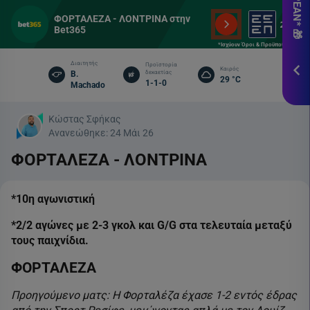
εδ
ΦΟΡΤΑΛΕΖΑ - ΛΟΝΤΡΙΝΑ στην
*Ισ
Bet365
&
*Ισχύουν Όροι & Προϋποθέσεις
Πρ
Διαιτητής
Προϊστορία
Καιρός
B.
δεκαετίας
29 °C
1-1-0
Machado
ΕΓΓ
Κώστας Σφήκας
Ανανεώθηκε:
24 Μάι 26
ΦΟΡΤΑΛΕΖΑ - ΛΟΝΤΡΙΝΑ
*10η αγωνιστική
*2/2 αγώνες με 2-3 γκολ και G/G στα τελευταία μεταξύ
τους παιχνίδια.
ΦΟΡΤΑΛΕΖΑ
Προηγούμενο ματς: Η Φορταλέζα έχασε 1-2 εντός έδρας