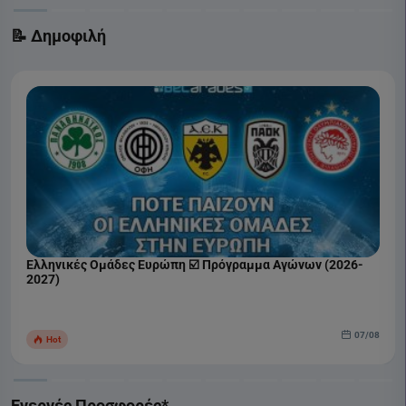
📝 Δημοφιλή
Ελληνικές Ομάδες Ευρώπη ☑️ Πρόγραμμα Αγώνων (2026-
2027)
07/08
Hot
Ενεργές Προσφορές*