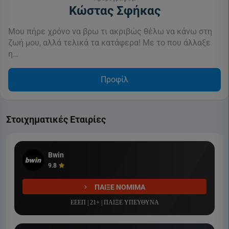
Κώστας Σφήκας
Μου πήρε χρόνο να βρω τι ακριβώς θέλω να κάνω στη
ζωή μου, αλλά τελικά τα κατάφερα! Με το που άλλαξε
η…
Προφίλ
Στοιχηματικές Εταιρίες
Bwin
9.8
ΠΑΙΞΕ ΝΟΜΙΜΑ
ΕΕΕΠ | 21+ | ΠΑΙΞΕ ΥΠΕΥΘΥΝΑ