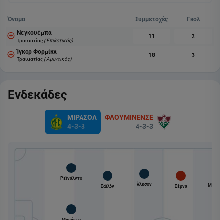
Όνομα
Συμμετοχές
Γκολ
Νεγκουέμπα
11
2
Τραυματίας
( Επιθετικός)
Ίγκορ Φορμίκα
18
3
Τραυματίας
( Αμυντικός)
Ενδεκάδες
ΜΙΡΑΣΟΛ
ΦΛΟΥΜΙΝΕΝΣΕ
4-3-3
4-3-3
Ρεϊνάλντο
Άλεσον
Μπερ
Σαϊλόν
Σέρνα
Μασάντο