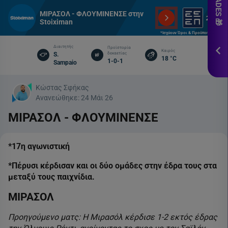
εδ
ΜΙΡΑΣΟΛ - ΦΛΟΥΜΙΝΕΝΣΕ στην
Stoiximan
*Ισ
&
*Ισχύουν Όροι & Προϋποθέσεις
Πρ
Διαιτητής
Προϊστορία
Καιρός
S.
δεκαετίας
18 °C
1-0-1
Sampaio
ΕΓΓ
Κώστας Σφήκας
Ανανεώθηκε:
24 Μάι 26
ΜΙΡΑΣΟΛ - ΦΛΟΥΜΙΝΕΝΣΕ
*17η αγωνιστική
*Πέρυσι κέρδισαν και οι δύο ομάδες στην έδρα τους στα
μεταξύ τους παιχνίδια.
ΜΙΡΑΣΟΛ
Προηγούμενο ματς: Η Μιρασόλ κέρδισε 1-2 εκτός έδρας