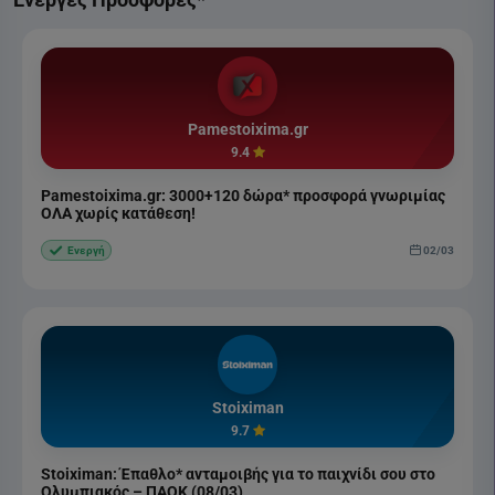
Pamestoixima.gr
9.4
Pamestoixima.gr: 3000+120 δώρα* προσφορά γνωριμίας
ΟΛΑ χωρίς κατάθεση!
02/03
Ενεργή
Stoiximan
9.7
Stoiximan: Έπαθλο* ανταμοιβής για το παιχνίδι σου στο
Ολυμπιακός – ΠΑΟΚ (08/03)