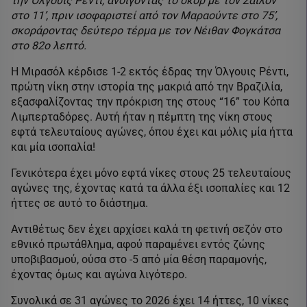
την Όλγουις Ρέντι, ανοίγοντας το σκορ με τον Σαϊλόν
στο 11’, πριν ισοφαριστεί από τον Μαραούντε στο 75’,
σκοράροντας δεύτερο τέρμα με τον Νέιθαν Φογκάτσα
στο 82ο λεπτό.
Η Μιρασόλ κέρδισε 1-2 εκτός έδρας την Όλγουις Ρέντι,
πρώτη νίκη στην ιστορία της μακριά από την Βραζιλία,
εξασφαλίζοντας την πρόκριση της στους “16” του Κόπα
Λιμπερταδόρες. Αυτή ήταν η πέμπτη της νίκη στους
εφτά τελευταίους αγώνες, όπου έχει και μόλις μία ήττα
και μία ισοπαλία!
Γενικότερα έχει μόνο εφτά νίκες στους 25 τελευταίους
αγώνες της, έχοντας κατά τα άλλα έξι ισοπαλίες και 12
ήττες σε αυτό το διάστημα.
Αντιθέτως δεν έχει αρχίσει καλά τη φετινή σεζόν στο
εθνικό πρωτάθλημα, αφού παραμένει εντός ζώνης
υποβιβασμού, ούσα στο -5 από μία θέση παραμονής,
έχοντας όμως και αγώνα λιγότερο.
Συνολικά σε 31 αγώνες το 2026 έχει 14 ήττες, 10 νίκες