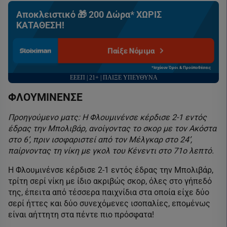
Αποκλειστικό 🎁 200 Δώρα* ΧΩΡΙΣ
ΚΑΤΑΘΕΣΗ!
Παίξε Νόμιμα
*Ισχύουν Όροι & Προϋποθέσεις
ΕΕΕΠ | 21+ | ΠΑΙΞΕ ΥΠΕΥΘΥΝΑ
ΦΛΟΥΜΙΝΕΝΣΕ
Προηγούμενο ματς: Η Φλουμινένσε κέρδισε 2-1 εντός
έδρας την Μπολιβάρ, ανοίγοντας το σκορ με τον Ακόστα
στο 6’, πριν ισοφαριστεί από τον Μέλγκαρ στο 24’,
παίρνοντας τη νίκη με γκολ του Κένεντι στο 71ο λεπτό.
Η Φλουμινένσε κέρδισε 2-1 εντός έδρας την Μπολιβάρ,
τρίτη σερί νίκη με ίδιο ακριβώς σκορ, όλες στο γήπεδό
της, έπειτα από τέσσερα παιχνίδια στα οποία είχε δύο
σερί ήττες και δύο συνεχόμενες ισοπαλίες, επομένως
είναι αήττητη στα πέντε πιο πρόσφατα!