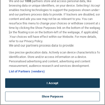
We and our
1008
partners store and access personal data, like
browsing data or unique identifiers, on your device. Selecting I Accept
enables tracking technologies to support the purposes shown under we
and our partners process data to provide. If trackers are disabled, some
content and ads you see may not be as relevant to you. You can
resurface this menu to change your choices or withdraw consent at any
time by clicking the Show Purposes link on the bottom of the webpage
[or the floating icon on the bottom-left of the webpage, if applicable]
.Your choices will have effect within our Website. For more details,
refer to our Privacy Policy.
Κάνε εγγραφή για να λαμβάνεις
We and our partners process data to provide:
αναλύσεις/προγνωστικά αγώνων
Use precise geolocation data. Actively scan device characteristics for
στοιχήματος!
identification. Store and/or access information on a device.
Personalised advertising and content, advertising and content
measurement, audience research and services development.
List of Partners (vendors)
Υποβολή
Είμαι άνω των 21 ετών | Συμφωνώ με τους Όρους &
I Accept
Προϋποθέσεις*
ΝΕΑ GIGA ΠΡΟΣΦΟΡΑ* ΓΝΩΡΙΜΙΑΣ
Show Purposes
στην Bwin!
*Ισχύουν Όροι & Προϋποθέσεις