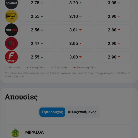
2.75
3.20
3.05
2.55
3.10
2.90
2.56
3.01
2.88
2.47
3.05
2.90
2.55
3.00
2.90
Best odds
Raising Odds
Fixed Odds
Decreasing Odds
* Οι αποδόσεις υπόκεινται σε αλλαγές. Ελέγξτε πάντα ότι είναι σωστές στην στοιχηματική που τοποθετείτε
το στοίχημα σας.
Απουσίες
Γηπεδούχος
Φιλοξενούμενος
ΜΙΡΑΣΟΛ