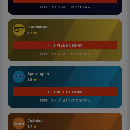
ΕΕΕΠ | 21+ | ΠΑΙΞΕ ΥΠΕΥΘΥΝΑ
Interwetten
9.3
ΠΑΙΞΕ ΝΟΜΙΜΑ
ΕΕΕΠ | 21+ | ΠΑΙΞΕ ΥΠΕΥΘΥΝΑ
Sportingbet
8.8
ΠΑΙΞΕ ΝΟΜΙΜΑ
ΕΕΕΠ | 21+ | ΠΑΙΞΕ ΥΠΕΥΘΥΝΑ
Vistabet
8.7