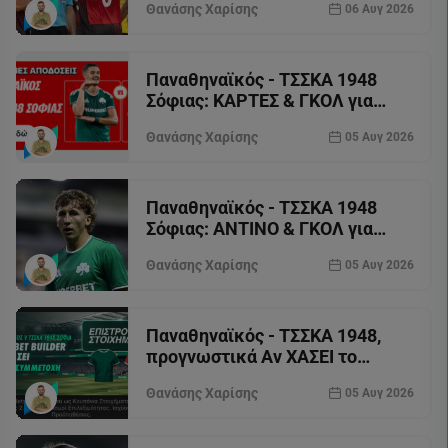
Θανάσης Χαρίσης
06 Αυγ 2026
Παναθηναϊκός - ΤΣΣΚΑ 1948
Σόφιας: ΚΑΡΤΕΣ & ΓΚΟΛ για
ΤΑΜΕΙΟ 3.80 στη Superbet
Θανάσης Χαρίσης
05 Αυγ 2026
(05/08)
Παναθηναϊκός - ΤΣΣΚΑ 1948
Σόφιας: ΑΝΤΙΝΟ & ΓΚΟΛ για
ΤΑΜΕΙΑΡΑ 10.53 στη
Θανάσης Χαρίσης
05 Αυγ 2026
Winmasters (05/08)
Παναθηναϊκός - ΤΣΣΚΑ 1948,
προγνωστικά Αν ΧΑΣΕΙ το
στοίχημά σου στην bet365, έχεις
Θανάσης Χαρίσης
05 Αυγ 2026
ΕΠΙΣΤΡΟΦΗ* (05/08)