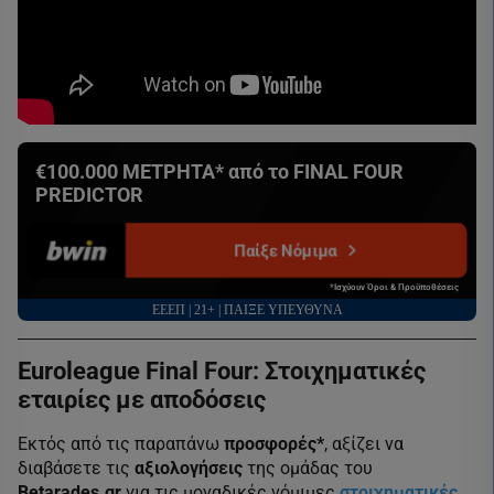
€100.000 ΜΕΤΡΗΤΑ* από το FINAL FOUR
PREDICTOR
Παίξε Νόμιμα
*Ισχύουν Όροι & Προϋποθέσεις
ΕΕΕΠ | 21+ | ΠΑΙΞΕ ΥΠΕΥΘΥΝΑ
Euroleague Final Four: Στοιχηματικές
εταιρίες με αποδόσεις
Εκτός από τις παραπάνω
προσφορές*
, αξίζει να
διαβάσετε τις
αξιολογήσεις
της ομάδας του
Betarades.gr
για τις μοναδικές
νόμιμες
στοιχηματικές