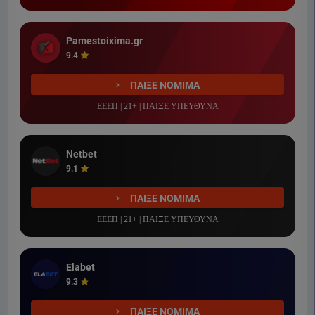
Pamestoixima.gr
9.4
ΠΑΙΞΕ ΝΟΜΙΜΑ
ΕΕΕΠ | 21+ | ΠΑΙΞΕ ΥΠΕΥΘΥΝΑ
Netbet
9.1
ΠΑΙΞΕ ΝΟΜΙΜΑ
ΕΕΕΠ | 21+ | ΠΑΙΞΕ ΥΠΕΥΘΥΝΑ
Elabet
9.3
ΠΑΙΞΕ ΝΟΜΙΜΑ