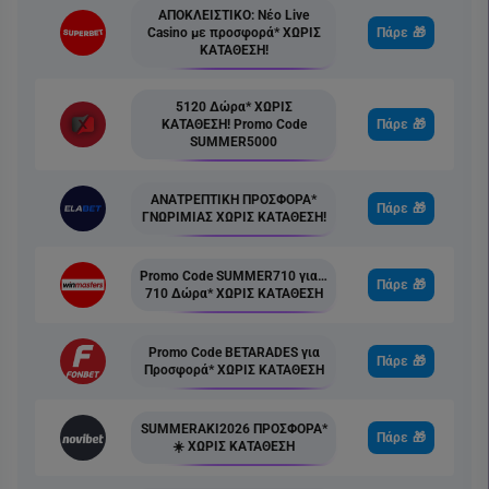
ΑΠΟΚΛΕΙΣΤΙΚΟ: Νέο Live
Casino με προσφορά* ΧΩΡΙΣ
Πάρε
🎁
ΚΑΤΑΘΕΣΗ!
5120 Δώρα* ΧΩΡΙΣ
ΚΑΤΑΘΕΣΗ! Promo Code
Πάρε
🎁
SUMMER5000
ΑΝΑΤΡΕΠΤΙΚΗ ΠΡΟΣΦΟΡΑ*
Πάρε
🎁
ΓΝΩΡΙΜΙΑΣ ΧΩΡΙΣ ΚΑΤΑΘΕΣΗ!
Promo Code SUMMER710 για…
Πάρε
🎁
710 Δώρα* ΧΩΡΙΣ ΚΑΤΑΘΕΣΗ
Promo Code BETARADES για
Πάρε
🎁
Προσφορά* ΧΩΡΙΣ ΚΑΤΑΘΕΣΗ
SUMMERAKI2026 ΠΡΟΣΦΟΡΑ*
Πάρε
🎁
☀️ ΧΩΡΙΣ ΚΑΤΑΘΕΣΗ