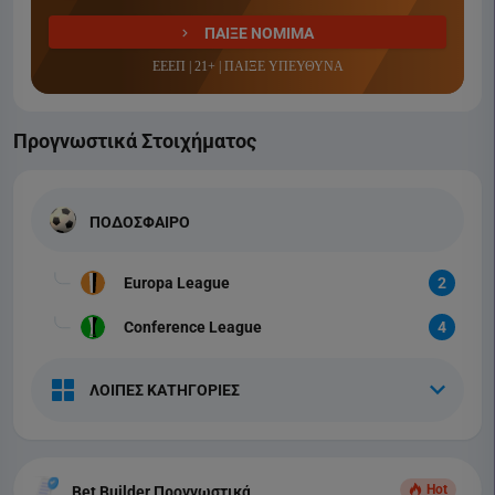
ΠΑΙΞΕ ΝΟΜΙΜΑ
ΕΕΕΠ | 21+ | ΠΑΙΞΕ ΥΠΕΥΘΥΝΑ
Προγνωστικά Στοιχήματος
ΠΟΔΟΣΦΑΙΡΟ
Europa League
2
Conference League
4
ΛΟΙΠΕΣ ΚΑΤΗΓΟΡΙΕΣ
Hot
Bet Builder Προγνωστικά