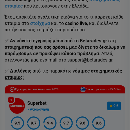
εταιρίες
που λειτουργούν στην Ελλάδα.
Έτσι, αποκτάτε αναλυτική εικόνα για το τι παρέχει κάθε
εταιρία στο
στοίχημα
και το
casino live
, και διαλέγετε
αυτήν που σας ταιριάζει περισσότερο.
✅
Αν κάνετε εγγραφή μέσα από το Betarades.gr στη
στοιχηματική που σας αρέσει
,
μας δίνετε το δικαίωμα να
παρέμβουμε αν προκύψει κάποιο πρόβλημα
. Απλά,
στέλνοντάς μας ένα mail στο support@betarades.gr.
✅
Διαλέγεις
από τις παρακάτω
νόμιμες στοιχηματικές
εταιρίες
:
Εγκεκριμένο τον Αύγουστο 2026
Εγκεκριμένο στην Ελλάδα
1
Superbet
9.6
> Αξιολόγηση
9.5
9.7
9.4
9.7
9.6
9.6