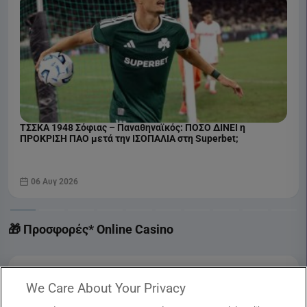
ΤΣΣΚΑ 1948 Σόφιας – Παναθηναϊκός: ΠΟΣΟ ΔΙΝΕΙ η
ΠΡΟΚΡΙΣΗ ΠΑΟ μετά την ΙΣΟΠΑΛΙΑ στη Superbet;
06 Αυγ 2026
🎁 Προσφορές* Online Casino
We Care About Your Privacy