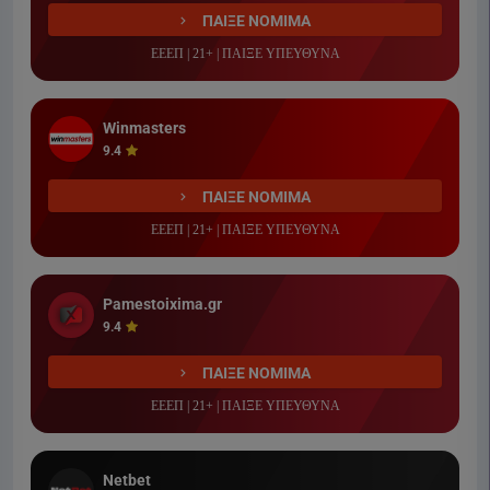
ΠΑΙΞΕ ΝΟΜΙΜΑ
ΕΕΕΠ | 21+ | ΠΑΙΞΕ ΥΠΕΥΘΥΝΑ
Winmasters
9.4
ΠΑΙΞΕ ΝΟΜΙΜΑ
ΕΕΕΠ | 21+ | ΠΑΙΞΕ ΥΠΕΥΘΥΝΑ
Pamestoixima.gr
9.4
ΠΑΙΞΕ ΝΟΜΙΜΑ
ΕΕΕΠ | 21+ | ΠΑΙΞΕ ΥΠΕΥΘΥΝΑ
Netbet