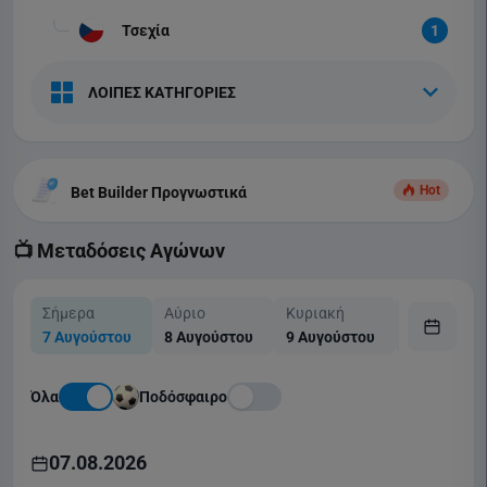
Τσεχία
1
ΛΟΙΠΕΣ ΚΑΤΗΓΟΡΙΕΣ
Hot
Bet Builder Προγνωστικά
📺 Μεταδόσεις Αγώνων
Σήμερα
Αύριο
Κυριακή
Δευτέρα
7 Αυγούστου
8 Αυγούστου
9 Αυγούστου
10 Αυγούσ
Όλα
Ποδόσφαιρο
07.08.2026