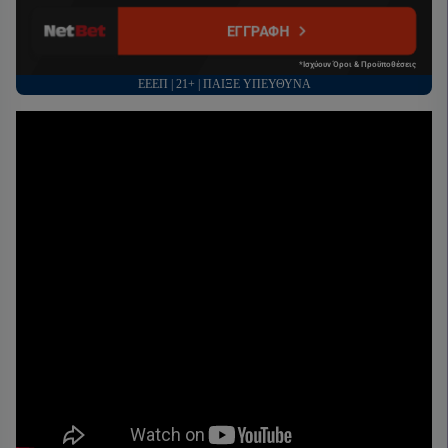
ΕΓΓΡΑΦΗ
*Ισχύουν Όροι & Προϋποθέσεις
ΕΕΕΠ | 21+ | ΠΑΙΞΕ ΥΠΕΥΘΥΝΑ