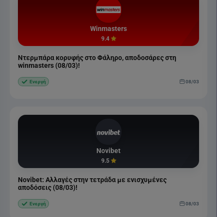
Winmasters
9.4
Ντερμπάρα κορυφής στο Φάληρο, αποδοσάρες στη
winmasters (08/03)!
08/03
Ενεργή
Novibet
9.5
Novibet: Αλλαγές στην τετράδα με ενισχυμένες
αποδόσεις (08/03)!
08/03
Ενεργή