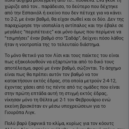
πολύ άσχημα μπλεγμένη από το… πουθενά. Ένα γκολ τη
χώριζε από τον… παράδεισο, το δεύτερο που δέχτηκε
από την Εσπανιόλ ή εκείνο που δεν πέτυχε για να κάνει
το 2-2, με έναν βαθμό, θα είχαν σωθεί και οι δύο. Δεν της
παραχώρησε την ισοπαλία η αντίπαλος και την έβαλε σε
μεγάλες “περιπέτειες” και μόνο όμως που περίμενε να
“τσιμπήσει” έναν βαθμό στο “Σαδάρ”, δείχνει πόσο λάθος
ήταν η νοοτροπία της το τελευταίο διάστημα.
Το μόνο θετικό για τον Λίσι και τους παίκτες του είναι
πως εξακολουθούν να εξαρτώνται από το δικό τους
αποτέλεσμα, αφού με έναν βαθμό, σώζονται. Το άσχημο
είναι πως θα πρέπει αυτόν τον βαθμό να τον
κατακτήσουν εκτός έδρας, στα οποία μετρούν 2-4-12,
έχοντας χάσει από τις πέντε από τις ομάδες που είναι
στην πρώτη επτάδα αυτή τη στιγμή εκτός έδρας,
νίκησαν μόνο τη Θέλτα με 2-1 τον Φεβρουάριο ενώ
εκείνη βρισκόταν εν μέσω υποχρεώσεων για το
Γιουρόπα Λιγκ.
Πολύ βαρύ ξαφνικά το κλίμα, κυρίως για τον κόουτς