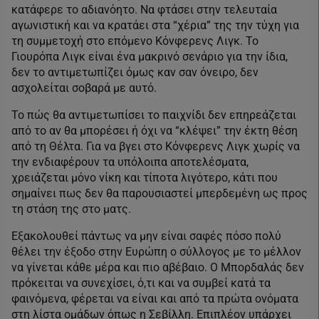
κατάφερε το αδιανόητο. Να φτάσει στην τελευταία
αγωνιστική και να κρατάει στα “χέρια” της την τύχη για
τη συμμετοχή στο επόμενο Κόνφερενς Λιγκ. Το
Γιουρόπα Λιγκ είναι ένα μακρινό σενάριο για την ίδια,
δεν το αντιμετωπίζει όμως καν σαν όνειρο, δεν
ασχολείται σοβαρά με αυτό.
Το πώς θα αντιμετωπίσει το παιχνίδι δεν επηρεάζεται
από το αν θα μπορέσει ή όχι να “κλέψει” την έκτη θέση
από τη Θέλτα. Για να βγει στο Κόνφερενς Λιγκ χωρίς να
την ενδιαφέρουν τα υπόλοιπα αποτελέσματα,
χρειάζεται μόνο νίκη και τίποτα λιγότερο, κάτι που
σημαίνει πως δεν θα παρουσιαστεί μπερδεμένη ως προς
τη στάση της στο ματς.
Εξακολουθεί πάντως να μην είναι σαφές πόσο πολύ
θέλει την έξοδο στην Ευρώπη ο σύλλογος με το μέλλον
να γίνεται κάθε μέρα και πιο αβέβαιο. Ο Μπορδαλάς δεν
πρόκειται να συνεχίσει, ό,τι και να συμβεί κατά τα
φαινόμενα, φέρεται να είναι και από τα πρώτα ονόματα
στη λίστα ομάδων όπως η Σεβίλλη. Επιπλέον υπάρχει