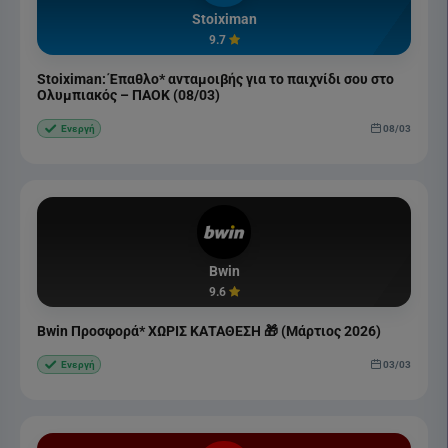
Stoiximan
9.7
Stoiximan: Έπαθλο* ανταμοιβής για το παιχνίδι σου στο
Ολυμπιακός – ΠΑΟΚ (08/03)
08/03
Ενεργή
Bwin
9.6
Bwin Προσφορά* ΧΩΡΙΣ ΚΑΤΑΘΕΣΗ 🎁 (Μάρτιος 2026)
03/03
Ενεργή