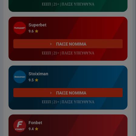
ΕΕΕΠ | 21+ | ΠΑΙΞΕ ΥΠΕΥΘΥΝΑ
Superbet
9.6
ΠΑΙΞΕ ΝΟΜΙΜΑ
ΕΕΕΠ | 21+ | ΠΑΙΞΕ ΥΠΕΥΘΥΝΑ
Stoiximan
9.5
ΠΑΙΞΕ ΝΟΜΙΜΑ
ΕΕΕΠ | 21+ | ΠΑΙΞΕ ΥΠΕΥΘΥΝΑ
Fonbet
9.4