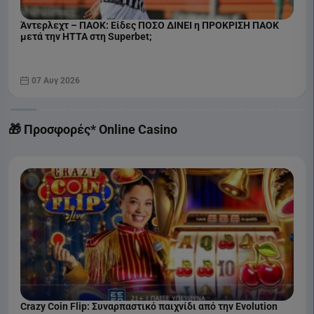
Άντερλεχτ – ΠΑΟΚ: Είδες ΠΟΣΟ ΔΙΝΕΙ η ΠΡΟΚΡΙΣΗ ΠΑΟΚ
μετά την ΗΤΤΑ στη Superbet;
07 Αυγ 2026
🎁 Προσφορές* Online Casino
Crazy Coin Flip: Συναρπαστικό παιχνίδι από την Evolution