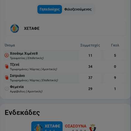
Γηπεδούχος
Φιλοξενούμενος
ΧΕΤΑΦΕ
Όνομα
Συμμετοχές
Γκολ
Χουάνμι Χιμένεθ
11
5
Τραυματίας
( Επιθετικός)
Τζενέ
34
0
Τιμωρημένος / Κάρτες
( Αμυντικός)
Σατριάνο
37
9
Τιμωρημένος / Κάρτες
( Επιθετικός)
Φεμενία
29
1
Αμφίβολος
( Αμυντικός)
Ενδεκάδες
ΧΕΤΑΦΕ
ΟΣΑΣΟΥΝΑ