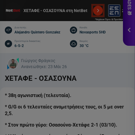
εδ
ΧΕΤΑΦΕ - ΟΣΑΣΟΥΝΑ στη NetBet
*Ισ
&
*Ισχύουν Όροι & Προϋποθέσεις
Πρ
Διαιτητής
Κανάλι
Alejandro Quintero Gonzalez
Novasports 5HD
ΕΓΓ
Προϊστορία δεκαετίας
Καιρός
6-5-2
30 °C
Γιώργος Φράγκος
Ανανεώθηκε:
23 Μάι 26
ΧΕΤΑΦΕ - ΟΣΑΣΟΥΝΑ
* 38η αγωνιστική (τελευταία).
* G/G οι 6 τελευταίες αναμετρήσεις τους, οι 5 με over
2,5.
* Στον πρώτο γύρο: Οσασούνα-Χετάφε 2-1 (03/10).