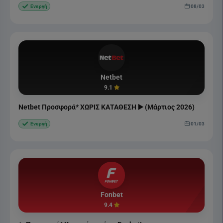
08/03
Ενεργή
Netbet
9.1
Netbet Προσφορά* ΧΩΡΙΣ ΚΑΤΑΘΕΣΗ ▶️ (Μάρτιος 2026)
01/03
Ενεργή
Fonbet
9.4