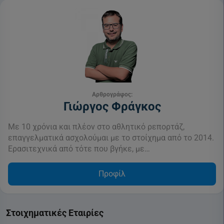
Αρθρογράφος:
Γιώργος Φράγκος
Με 10 χρόνια και πλέον στο αθλητικό ρεπορτάζ,
επαγγελματικά ασχολούμαι με το στοίχημα από το 2014.
Ερασιτεχνικά από τότε που βγήκε, με…
Προφίλ
Στοιχηματικές Εταιρίες