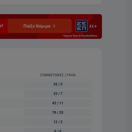
Παίξε Νόμιμα
*Ισχύουν Όροι & Προϋποθέσεις
ΣΥΜΜΕΤΟΧΕΣ / ΓΚΟΛ
35 / 5
33 / 7
42 / 11
78 / 25
12 / 2
9 / 0