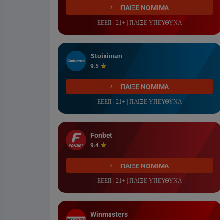
ΠΑΙΞΕ ΝΟΜΙΜΑ
ΕΕΕΠ | 21+ | ΠΑΙΞΕ ΥΠΕΥΘΥΝΑ
Stoiximan
9.5
ΠΑΙΞΕ ΝΟΜΙΜΑ
ΕΕΕΠ | 21+ | ΠΑΙΞΕ ΥΠΕΥΘΥΝΑ
Fonbet
9.4
ΠΑΙΞΕ ΝΟΜΙΜΑ
ΕΕΕΠ | 21+ | ΠΑΙΞΕ ΥΠΕΥΘΥΝΑ
Winmasters