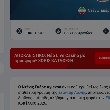
Ντένις Εκέρ
ΘΕΣΗ
ΕΤΟΣ ΓΕΝΗΣΗΣ
ΕΠΙΘΕΤΙΚΟΣ
1997 (29 Χρονών)
ΑΠΟΚΛΕΙΣΤΙΚΟ: Νέο Live Casino με
προσφορά* ΧΩΡΙΣ ΚΑΤΑΘΕΣΗ!
Ο
Ντένις Εκέρτ Αγιενσά
έχει καθιερωθεί ως ένας 
επιθετική γραμμή της
Σταντάρ Λιέγης
, αποτελώντα
διεθνές επίπεδο, κλήθηκε για πρώτη φορά στην
Εθ
Κυριακή
Δευτέρα
Τρίτη
Τετάρτη
Κυπέλλου 2026.
9 Αυγούστου
10 Αυγούστου
11 Αυγούστου
12 Αυγούστου