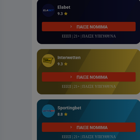
Elabet
9.3
ΠΑΙΞΕ ΝΟΜΙΜΑ
ΕΕΕΠ | 21+ | ΠΑΙΞΕ ΥΠΕΥΘΥΝΑ
Interwetten
9.3
ΠΑΙΞΕ ΝΟΜΙΜΑ
ΕΕΕΠ | 21+ | ΠΑΙΞΕ ΥΠΕΥΘΥΝΑ
Sportingbet
8.8
ΠΑΙΞΕ ΝΟΜΙΜΑ
ΕΕΕΠ | 21+ | ΠΑΙΞΕ ΥΠΕΥΘΥΝΑ