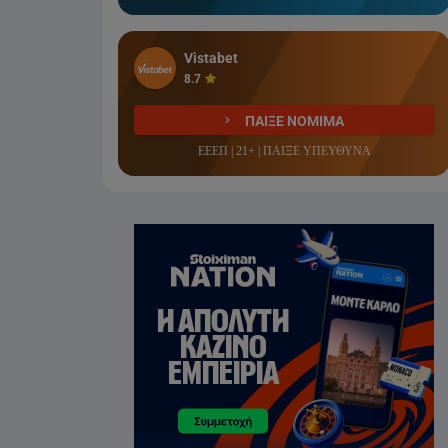
Vistabet
8.7
ΠΑΙΞΕ ΝΟΜΙΜΑ
ΕΕΕΠ | 21+ | ΠΑΙΞΕ ΥΠΕΥΘΥΝΑ