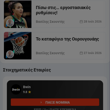
Πίσω στις… εργοστασιακές
ρυθμίσεις!
Βασίλης Σκουντής
28 Ιούλ 2026
Το καταφύγιο της Ουρουγουάης
Βασίλης Σκουντής
27 Ιούλ 2026
Στοιχηματικές Εταιρίες
Bwin
9.8
ΠΑΙΞΕ ΝΟΜΙΜΑ
ΕΕΕΠ | 21+ | ΠΑΙΞΕ ΥΠΕΥΘΥΝΑ