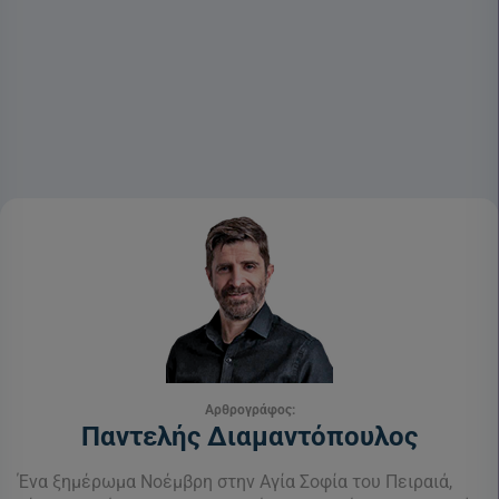
Αρθρογράφος:
Παντελής Διαμαντόπουλος
Ένα ξημέρωμα Νοέμβρη στην Αγία Σοφία του Πειραιά,