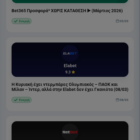
Bet365 Προσφορά* ΧΩΡΙΣ ΚΑΤΑΘΕΣΗ ▶️ (Μάρτιος 2026)
05/03
Ενεργή
Elabet
9.3
Η Κυριακή έχει ντερμπάρες Ολυμπιακός – ΠΑΟΚ και
Μίλαν – Ίντερ, αλλά στην Elabet δεν έχει Γκανιότα (08/03)
08/03
Ενεργή