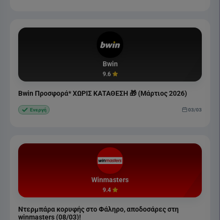
Bwin
9.6
Bwin Προσφορά* ΧΩΡΙΣ ΚΑΤΑΘΕΣΗ 🎁 (Μάρτιος 2026)
03/03
Ενεργή
Winmasters
9.4
Ντερμπάρα κορυφής στο Φάληρο, αποδοσάρες στη
winmasters (08/03)!