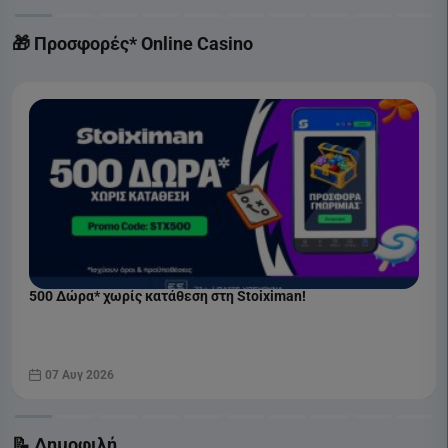
🎁 Προσφορές* Online Casino
500 Δώρα* χωρίς κατάθεση στη Stoiximan!
07 Αυγ 2026
📝 Δημοφιλή