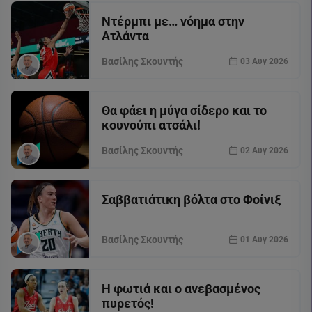
Ντέρμπι με… νόημα στην
Ατλάντα
Βασίλης Σκουντής
03 Αυγ 2026
Θα φάει η μύγα σίδερο και το
κουνούπι ατσάλι!
Βασίλης Σκουντής
02 Αυγ 2026
Σαββατιάτικη βόλτα στο Φοίνιξ
Βασίλης Σκουντής
01 Αυγ 2026
Η φωτιά και ο ανεβασμένος
πυρετός!