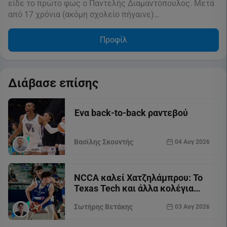
είδε το πρώτο φως ο Παντελής Διαμαντόπουλος. Μετά
από 17 χρόνια (ακόμη σχολείο πήγαινε)…
Προφίλ
Διάβασε επίσης
Ένα back-to-back ραντεβού
Βασίλης Σκουντής
04 Αυγ 2026
NCCA καλεί Χατζηλάμπρου: Το
Texas Tech και άλλα κολέγια
θέλουν τον άσο του Άρη
Σωτήρης Βετάκης
03 Αυγ 2026