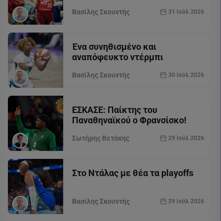
Βασίλης Σκουντής
31 Ιούλ 2026
Ένα συνηθισμένο και
αναπόφευκτο ντέρμπι
Βασίλης Σκουντής
30 Ιούλ 2026
ΕΣΚΑΣΕ: Παίκτης του
Παναθηναϊκού ο Φρανσίσκο!
Σωτήρης Βετάκης
29 Ιούλ 2026
Στο Ντάλας με θέα τα playoffs
Βασίλης Σκουντής
29 Ιούλ 2026