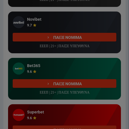
Novibet
9.7
ΠΑΙΞΕ ΝΟΜΙΜΑ
ΕΕΕΠ | 21+ | ΠΑΙΞΕ ΥΠΕΥΘΥΝΑ
Bet365
9.6
ΠΑΙΞΕ ΝΟΜΙΜΑ
ΕΕΕΠ | 21+ | ΠΑΙΞΕ ΥΠΕΥΘΥΝΑ
Superbet
9.6