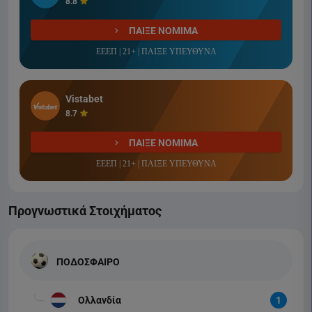
8.8
ΠΑΙΞΕ ΝΟΜΙΜΑ
ΕΕΕΠ | 21+ | ΠΑΙΞΕ ΥΠΕΥΘΥΝΑ
Vistabet
8.7
ΠΑΙΞΕ ΝΟΜΙΜΑ
ΕΕΕΠ | 21+ | ΠΑΙΞΕ ΥΠΕΥΘΥΝΑ
Προγνωστικά Στοιχήματος
ΠΟΔΟΣΦΑΙΡΟ
Ολλανδία
1