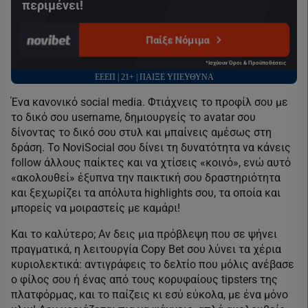
περιμένει!
Παίξε Νόμιμα
*Ισχύουν Όροι & Προϋποθέσεις
ΕΕΕΠ | 21+ | ΠΑΙΞΕ ΥΠΕΥΘΥΝΑ
Ένα κανονικό social media. Φτιάχνεις το προφίλ σου με
το δικό σου username, δημιουργείς το avatar σου
δίνοντας το δικό σου στυλ και μπαίνεις αμέσως στη
δράση. Το NoviSocial σου δίνει τη δυνατότητα να κάνεις
follow άλλους παίκτες και να χτίσεις «κοινό», ενώ αυτό
«ακολουθεί» έξυπνα την παικτική σου δραστηριότητα
και ξεχωρίζει τα απόλυτα highlights σου, τα οποία και
μπορείς να μοιραστείς με καμάρι!
Και το καλύτερο; Αν δεις μια πρόβλεψη που σε ψήνει
πραγματικά, η λειτουργία Copy Bet σου λύνει τα χέρια
κυριολεκτικά: αντιγράφεις το δελτίο που μόλις ανέβασε
ο φίλος σου ή ένας από τους κορυφαίους tipsters της
πλατφόρμας, και το παίζεις κι εσύ εύκολα, με ένα μόνο