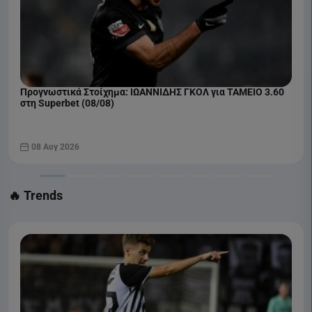
Προγνωστικά Στοίχημα: ΙΩΑΝΝΙΔΗΣ ΓΚΟΛ για ΤΑΜΕΙΟ 3.60
στη Superbet (08/08)
08 Αυγ 2026
🔥 Trends