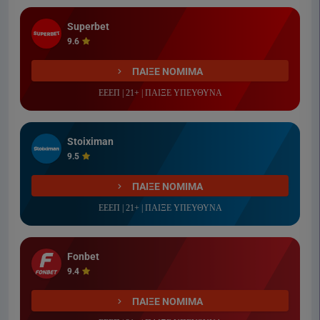
Superbet
9.6
ΠΑΙΞΕ ΝΟΜΙΜΑ
ΕΕΕΠ | 21+ | ΠΑΙΞΕ ΥΠΕΥΘΥΝΑ
Stoiximan
9.5
ΠΑΙΞΕ ΝΟΜΙΜΑ
ΕΕΕΠ | 21+ | ΠΑΙΞΕ ΥΠΕΥΘΥΝΑ
Fonbet
9.4
ΠΑΙΞΕ ΝΟΜΙΜΑ