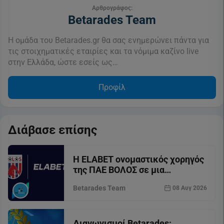
Αρθρογράφος:
Betarades Team
Η ομάδα του Betarades.gr θα σας ενημερώνει πάντα για
τις στοιχηματικές εταιρίες και τα νόμιμα καζίνο live
στην Ελλάδα, ώστε εσείς ως…
Προφίλ
Διάβασε επίσης
Η ELABET ονομαστικός χορηγός
της ΠΑΕ ΒΟΛΟΣ σε μια
συνεργασία-ορόσημο
Betarades Team
08 Αυγ 2026
Διαγωνισμοί Betarades: