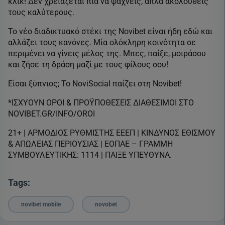
κλικ! Δεν χρειάζεται πια να ψάχνεις, απλά ακολουθείς
τους καλύτερους.
To νέο διαδικτυακό στέκι της Novibet είναι ήδη εδώ και
αλλάζει τους κανόνες. Μία ολόκληρη κοινότητα σε
περιμένει να γίνεις μέλος της. Μπες, παίξε, μοιράσου
και ζήσε τη δράση μαζί με τους φίλους σου!
Είσαι ξύπνιος; Το NoviSocial παίζει στη Novibet!
*ΙΣΧΥΟΥΝ ΟΡΟΙ & ΠΡΟΫΠΟΘΕΣΕΙΣ ΔΙΑΘΕΣΙΜΟΙ ΣΤΟ
NOVIBET.GR/INFO/OROI
21+ | ΑΡΜΟΔΙΟΣ ΡΥΘΜΙΣΤΗΣ ΕΕΕΠ | ΚΙΝΔΥΝΟΣ ΕΘΙΣΜΟΥ
& ΑΠΩΛΕΙΑΣ ΠΕΡΙΟΥΣΙΑΣ | ΕΟΠΑΕ – ΓΡΑΜΜΗ
ΣΥΜΒΟΥΛΕΥΤΙΚΗΣ: 1114 | ΠΑΙΞΕ ΥΠΕΥΘΥΝΑ.
Tags:
novibet mobile
novobet