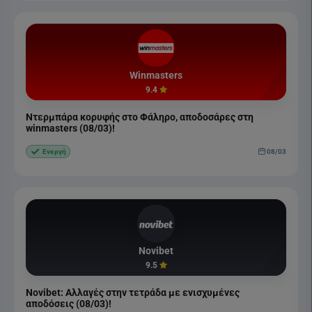
Winmasters
9.4
Ντερμπάρα κορυφής στο Φάληρο, αποδοσάρες στη
winmasters (08/03)!
08/03
Ενεργή
Novibet
9.5
Novibet: Αλλαγές στην τετράδα με ενισχυμένες
αποδόσεις (08/03)!