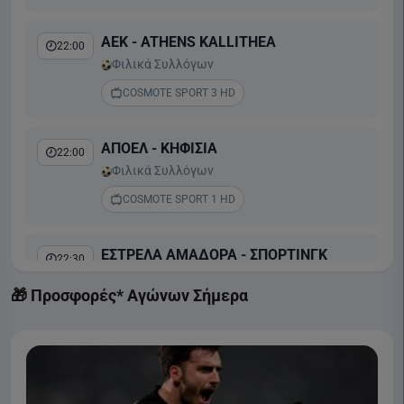
ΑΕΚ - ATHENS KALLITHEA
22:00
Φιλικά Συλλόγων
COSMOTE SPORT 3 HD
ΑΠΟΕΛ - ΚΗΦΙΣΙΑ
22:00
Φιλικά Συλλόγων
COSMOTE SPORT 1 HD
ΕΣΤΡΕΛΑ ΑΜΑΔΟΡΑ - ΣΠΟΡΤΙΝΓΚ
22:30
Liga Portugal Betclic
🎁 Προσφορές* Αγώνων Σήμερα
COSMOTE SPORT 2 HD