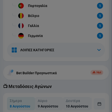
Πορτογαλία
1
Βέλγιο
1
Γαλλία
1
Γερμανία
1
ΛΟΙΠΕΣ ΚΑΤΗΓΟΡΙΕΣ
Hot
Bet Builder Προγνωστικά
📺 Μεταδόσεις Αγώνων
Σήμερα
Αύριο
Δευτέρα
Τρίτη
8 Αυγούστου
9 Αυγούστου
10 Αυγούστου
11 Αυγούσ