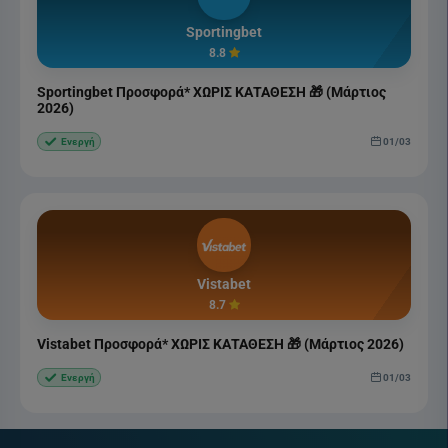
Sportingbet
8.8
Sportingbet Προσφορά* ΧΩΡΙΣ ΚΑΤΑΘΕΣΗ 🎁 (Μάρτιος
2026)
01/03
Ενεργή
Vistabet
8.7
Vistabet Προσφορά* ΧΩΡΙΣ ΚΑΤΑΘΕΣΗ 🎁 (Μάρτιος 2026)
01/03
Ενεργή