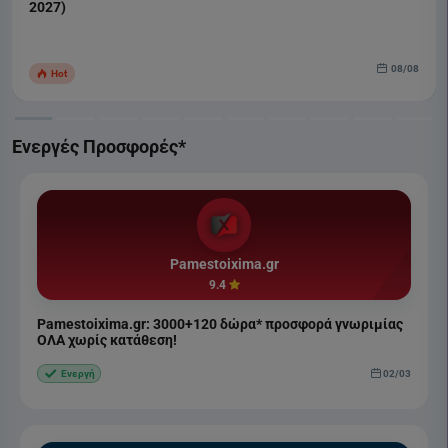
2027)
08/08
Hot
Ενεργές Προσφορές*
Pamestoixima.gr
9.4
Pamestoixima.gr: 3000+120 δώρα* προσφορά γνωριμίας
ΟΛΑ χωρίς κατάθεση!
02/03
Ενεργή