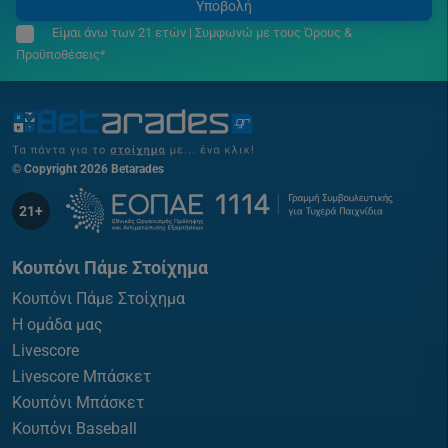
Υποβολή
Είμαι άνω των 21 ετών | Συμφωνώ με τους Όρους &
Προϋποθέσεις*
© Copyright 2026 Betarades
21+
Κουπόνι Πάμε Στοίχημα
Κουπόνι Πάμε Στοίχημα
Η ομάδα μας
Livescore
Livescore Μπάσκετ
Κουπόνι Μπάσκετ
Κουπόνι Baseball