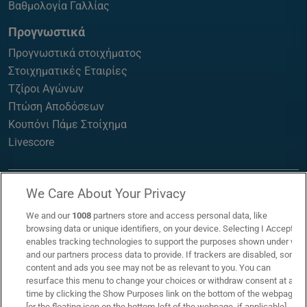
Βαθμολογία Γαλλίας
Προγνωστικά
Προγνωστικά στοιχήματος
Στοιχηματικές Εταιρίες
Τζίροι Αγώνων
Πτώση Αποδόσεων
Κουπόνι Πάμε Στοίχημα
Livescore
We Care About Your Privacy
We and our
1008
partners store and access personal data, like
browsing data or unique identifiers, on your device. Selecting I Accept
enables tracking technologies to support the purposes shown under we
and our partners process data to provide. If trackers are disabled, some
content and ads you see may not be as relevant to you. You can
resurface this menu to change your choices or withdraw consent at any
time by clicking the Show Purposes link on the bottom of the webpage
[or the floating icon on the bottom-left of the webpage, if applicable]