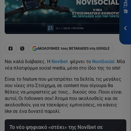
*Ισ
&
Προ
ΕΓΓ
ΑΚΟΛΟΥΘΗΣΕ τους BETARADES στη GOOGLE
Ναι καλά διάβασες. Η
Novibet
φέρνει το
NoviSocial
. Μία
νέα πλατφόρμα social media, μέσα στο ίδιο της το site!
Είναι το feature που μετατρέπει τα δελτία, τις μεγάλες
σου νίκες στο Στοίχημα, σε content που σίγουρα θα
θέλεις να μοιραστείς με τους… δικούς σου. Ποιοι είναι
αυτοί; Οι followers σου! Άτομα που ακολουθείς και σε
ακολουθούν, για να τσεκάρεις εμπνεύσεις, να κάνεις
like σε ένα δυνατό παρολί.
Το νέο ψηφιακό «στέκι» της Novibet σε