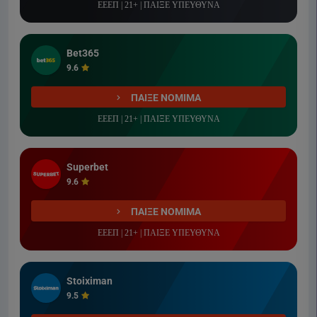
ΕΕΕΠ | 21+ | ΠΑΙΞΕ ΥΠΕΥΘΥΝΑ
Bet365
9.6
ΠΑΙΞΕ ΝΟΜΙΜΑ
ΕΕΕΠ | 21+ | ΠΑΙΞΕ ΥΠΕΥΘΥΝΑ
Superbet
9.6
ΠΑΙΞΕ ΝΟΜΙΜΑ
ΕΕΕΠ | 21+ | ΠΑΙΞΕ ΥΠΕΥΘΥΝΑ
Stoiximan
9.5