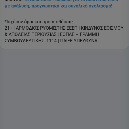
με ανάλυση, προγνωστικά και συνολικό σχολιασμό
!
*Ισχύουν όροι και προϋποθέσεις
21+ | ΑΡΜΟΔΙΟΣ ΡΥΘΜΙΣΤΗΣ ΕΕΕΠ | ΚΙΝΔΥΝΟΣ ΕΘΙΣΜΟΥ
& ΑΠΩΛΕΙΑΣ ΠΕΡΙΟΥΣΙΑΣ | ΕΟΠΑΕ – ΓΡΑΜΜΗ
ΣΥΜΒΟΥΛΕΥΤΙΚΗΣ: 1114 | ΠΑΙΞΕ ΥΠΕΥΘΥΝΑ