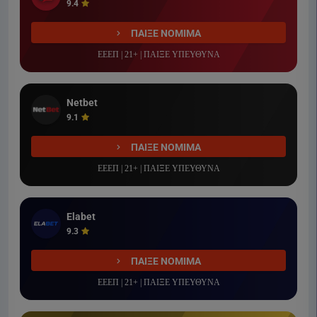
9.4
ΠΑΙΞΕ ΝΟΜΙΜΑ
ΕΕΕΠ | 21+ | ΠΑΙΞΕ ΥΠΕΥΘΥΝΑ
Netbet
9.1
ΠΑΙΞΕ ΝΟΜΙΜΑ
ΕΕΕΠ | 21+ | ΠΑΙΞΕ ΥΠΕΥΘΥΝΑ
Elabet
9.3
ΠΑΙΞΕ ΝΟΜΙΜΑ
ΕΕΕΠ | 21+ | ΠΑΙΞΕ ΥΠΕΥΘΥΝΑ