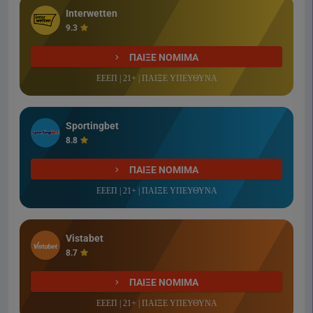
Interwetten
9.3
ΠΑΙΞΕ ΝΟΜΙΜΑ
ΕΕΕΠ | 21+ | ΠΑΙΞΕ ΥΠΕΥΘΥΝΑ
Sportingbet
8.8
ΠΑΙΞΕ ΝΟΜΙΜΑ
ΕΕΕΠ | 21+ | ΠΑΙΞΕ ΥΠΕΥΘΥΝΑ
Vistabet
8.7
ΠΑΙΞΕ ΝΟΜΙΜΑ
ΕΕΕΠ | 21+ | ΠΑΙΞΕ ΥΠΕΥΘΥΝΑ