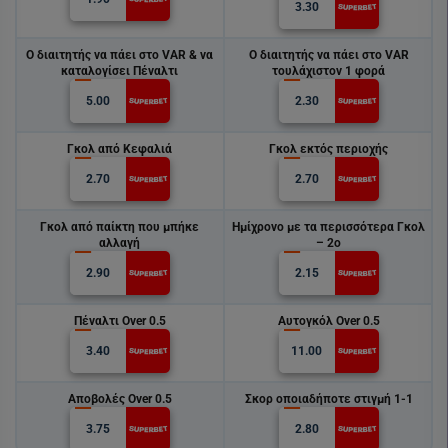
3.30
Ο διαιτητής να πάει στο VAR & να
Ο διαιτητής να πάει στο VAR
καταλογίσει Πέναλτι
τουλάχιστον 1 φορά
5.00
2.30
Γκολ από Κεφαλιά
Γκολ εκτός περιοχής
2.70
2.70
Γκολ από παίκτη που μπήκε
Ημίχρονο με τα περισσότερα Γκολ
αλλαγή
– 2ο
2.90
2.15
Πέναλτι Over 0.5
Αυτογκόλ Over 0.5
3.40
11.00
Αποβολές Over 0.5
Σκορ οποιαδήποτε στιγμή 1-1
3.75
2.80