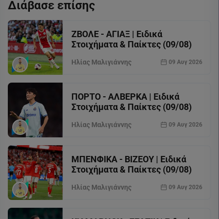
Διάβασε επίσης
ΖΒΟΛΕ - ΑΓΙΑΞ | Ειδικά
Στοιχήματα & Παίκτες (09/08)
Ηλίας Μαλιγιάννης
09 Αυγ 2026
ΠΟΡΤΟ - ΑΛΒΕΡΚΑ | Ειδικά
Στοιχήματα & Παίκτες (09/08)
Ηλίας Μαλιγιάννης
09 Αυγ 2026
ΜΠΕΝΦΙΚΑ - ΒΙΖΕΟΥ | Ειδικά
Στοιχήματα & Παίκτες (09/08)
Ηλίας Μαλιγιάννης
09 Αυγ 2026