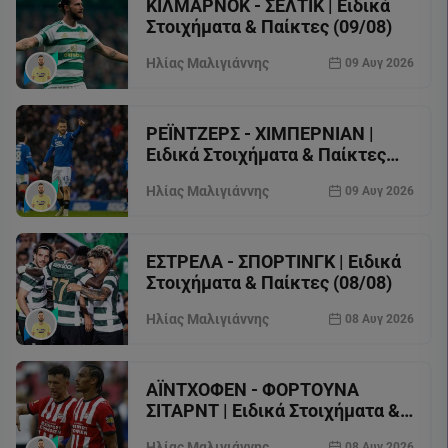
ΚΙΛΜΑΡΝΟΚ - ΣΕΛΤΙΚ | Ειδικά
Στοιχήματα & Παίκτες (09/08)
Ηλίας Μαλιγιάννης
09 Αυγ 2026
ΡΕΪΝΤΖΕΡΣ - ΧΙΜΠΕΡΝΙΑΝ |
Ειδικά Στοιχήματα & Παίκτες
(09/08)
Ηλίας Μαλιγιάννης
09 Αυγ 2026
ΕΣΤΡΕΛΑ - ΣΠΟΡΤΙΝΓΚ | Ειδικά
Στοιχήματα & Παίκτες (08/08)
Ηλίας Μαλιγιάννης
08 Αυγ 2026
ΑΪΝΤΧΟΦΕΝ - ΦΟΡΤΟΥΝΑ
ΣΙΤΑΡΝΤ | Ειδικά Στοιχήματα &
Παίκτες (08/08)
Ηλίας Μαλιγιάννης
08 Αυγ 2026