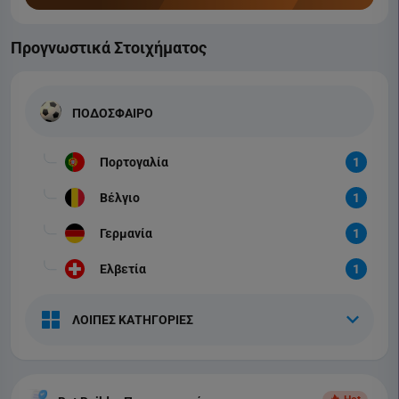
Προγνωστικά Στοιχήματος
ΠΟΔΟΣΦΑΙΡΟ
Πορτογαλία
1
Βέλγιο
1
Γερμανία
1
Ελβετία
1
ΛΟΙΠΕΣ ΚΑΤΗΓΟΡΙΕΣ