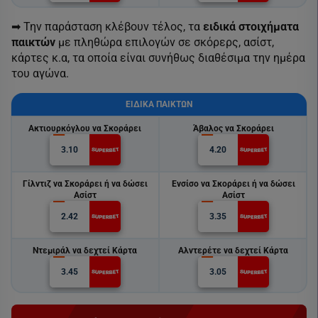
➡ Την παράσταση κλέβουν τέλος, τα
ειδικά στοιχήματα
παικτών
με πληθώρα επιλογών σε σκόρερς, ασίστ,
κάρτες κ.α, τα οποία είναι συνήθως διαθέσιμα την ημέρα
του αγώνα.
ΕΙΔΙΚΑ ΠΑΙΚΤΩΝ
Ακτιουρκόγλου να Σκοράρει
Άβαλος να Σκοράρει
3.10
4.20
Γίλντιζ να Σκοράρει ή να δώσει
Ενσίσο να Σκοράρει ή να δώσει
Ασίστ
Ασίστ
2.42
3.35
Ντεμιράλ να δεχτεί Κάρτα
Αλντερέτε να δεχτεί Κάρτα
3.45
3.05