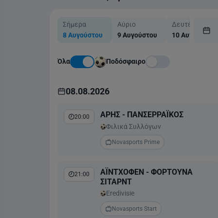
Σήμερα
Αύριο
Δευτέρα
8 Αυγούστου
9 Αυγούστου
10 Αυγούστου
Όλα
Ποδόσφαιρο
08.08.2026
ΑΡΗΣ - ΠΑΝΣΕΡΡΑΪΚΟΣ
20:00
Φιλικά Συλλόγων
Novasports Prime
ΑΪΝΤΧΟΦΕΝ - ΦΟΡΤΟΥΝΑ
21:00
ΣΙΤΑΡΝΤ
Eredivisie
Novasports Start