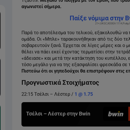
Τζάστιν.
Μεγάλο το πλήγμα με τον Έβανς που τραυμ
αγωνιστεί σήμερα.
Παίξε νόμιμα στην B
21+,UKGC,ΚΕΘΕΑ 1114,Ρυθμ Ε
Παρά το αποτέλεσμα του τελικού, εξακολουθώ να π
ομάδα. Οι «Μπλε» ταρακουνήθηκαν από τις δύο τελ
σοβαρευτούν ξανά. Έρχεται σε λίγες μέρες και ο με
θέλει να πάει εκεί έχοντας τερματίσει στην τετρά
«άδειασε» και μετά την κατάκτηση του κυπέλλου, ε
τόσο μεγάλο για να της εξασφαλίσει φρεσκάδα σε 
Πιστεύω ότι οι γηπεδούχοι θα επιστρέψουν στις επ
Προγνωστικά Στοιχήματος
22:15 Τσέλσι – Λέστερ /
1 @ 1.75
Τσέλσι – Λέστερ στην Bwin