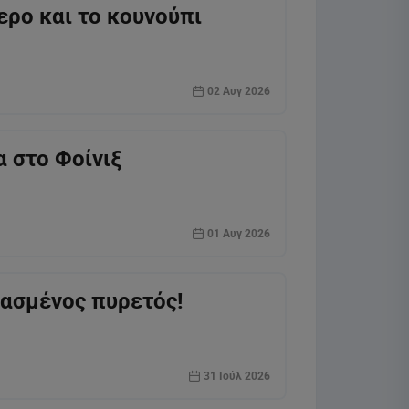
ερο και το κουνούπι
02 Αυγ 2026
α στο Φοίνιξ
01 Αυγ 2026
βασμένος πυρετός!
31 Ιούλ 2026