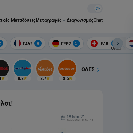
Theme toggle
ικές Μεταδόσεις
Μεταγραφές
Διαγωνισμός
Chat
6
2
9
5
2
ΓΑΛ2
ΓΕΡ2
ΕΛΒ
ΟΛΕΣ
ΟΛΕΣ
1
8.8
8.7
8.6
λσι!
18 Μάι 21
Ανανεώθηκε:
18 Μάι 21