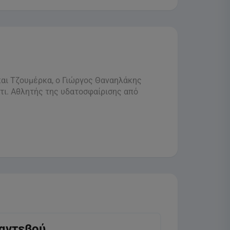
αι Τζουμέρκα, ο Γιώργος Θαναηλάκης
τι. Αθλητής της υδατοσφαίρισης από
ραντεβού