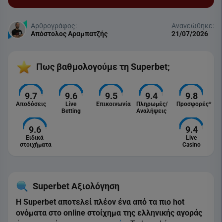
Αρθρογράφος:
Ανανεώθηκε:
Απόστολος Αραμπατζής
21/07/2026
Πως βαθμολογούμε τη Superbet;
9.7
9.6
9.5
9.4
9.8
Αποδόσεις
Live
Επικοινωνία
Πληρωμές/
Προσφορές*
Betting
Αναλήψεις
9.6
9.4
Ειδικά
Live
στοιχήματα
Casino
Superbet Αξιολόγηση
Η Superbet αποτελεί πλέον ένα από τα πιο hot
ονόματα στο online στοίχημα της ελληνικής αγοράς