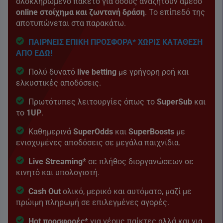
ολοκληρωμένο πακέτο
για όσους
αναζητούν άμεσο
online
στοίχημα και
ζωντανή δράση
.
Το επίπεδό
της
αποτυπώνεται στα
παρακάτω.
ΠΑΙΡΝΕΙΣ ΕΠΙΚΗ ΠΡΟΣΦΟΡΑ* ΧΩΡΙΣ ΚΑΤΑΘΕΣΗ
ΑΠΟ ΕΔΩ!
Πολύ δυνατό
live betting
με γρήγορη ροή και
ελκυστικές αποδόσεις.
Πρωτότυπες λειτουργίες όπως το
SuperSub
και
το
1UP
.
Καθημερινά
SuperOdds
και
SuperBoosts
με
ενισχυμένες αποδόσεις σε μεγάλα παιχνίδια.
Live Streaming
* σε πλήθος διοργανώσεων σε
κινητό και υπολογιστή.
Cash Out
ολικό, μερικό και αυτόματο, μαζί με
πρώιμη πληρωμή σε επιλεγμένες αγορές.
Hot προσφορές
* για νέους παίκτες αλλά και για