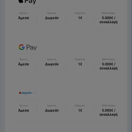
Χρόνος
Χρέωση
Ελάχιστη
ΜΑΧ/Ημέρα
Άμεσα
Δωρεάν
1€
5.000€ /
συναλλαγή
Χρόνος
Χρέωση
Ελάχιστη
ΜΑΧ/Ημέρα
Άμεσα
Δωρεάν
1€
5.000€ /
συναλλαγή
Χρόνος
Χρέωση
Ελάχιστη
ΜΑΧ/Ημέρα
Άμεσα
Δωρεάν
1€
5.000€ /
συναλλαγή