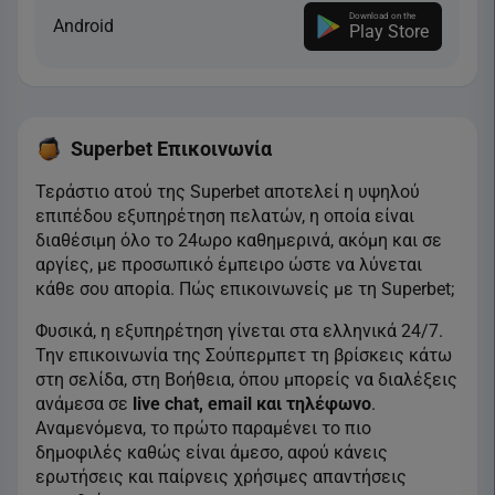
Download on the
Android
Play Store
Superbet Επικοινωνία
Τεράστιο ατού της Superbet αποτελεί η υψηλού
επιπέδου εξυπηρέτηση πελατών, η οποία είναι
διαθέσιμη όλο το 24ωρο καθημερινά, ακόμη και σε
αργίες, με προσωπικό έμπειρο ώστε να λύνεται
κάθε σου απορία. Πώς επικοινωνείς με τη Superbet;
Φυσικά, η εξυπηρέτηση γίνεται στα ελληνικά 24/7.
Την επικοινωνία της Σούπερμπετ τη βρίσκεις κάτω
στη σελίδα, στη Βοήθεια, όπου μπορείς να διαλέξεις
ανάμεσα σε
live chat, email και τηλέφωνο
.
Αναμενόμενα, το πρώτο παραμένει το πιο
δημοφιλές καθώς είναι άμεσο, αφού κάνεις
ερωτήσεις και παίρνεις χρήσιμες απαντήσεις