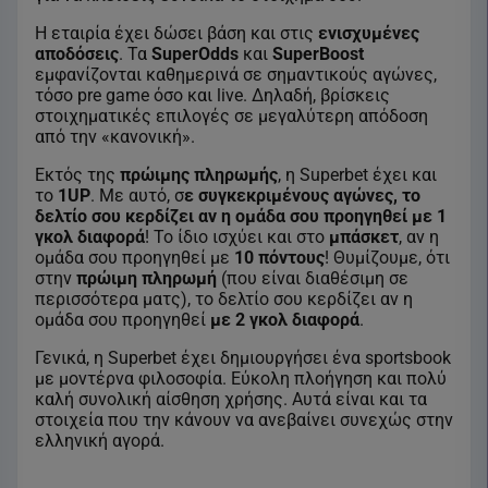
Η εταιρία έχει δώσει βάση και στις
ενισχυμένες
αποδόσεις
. Τα
SuperOdds
και
SuperBoost
εμφανίζονται καθημερινά σε σημαντικούς αγώνες,
τόσο pre game όσο και live. Δηλαδή, βρίσκεις
στοιχηματικές επιλογές σε μεγαλύτερη απόδοση
από την «κανονική».
Εκτός της
πρώιμης
πληρωμής
, η Superbet έχει και
το
1UP
. Με αυτό, σ
ε συγκεκριμένους αγώνες, το
δελτίο σου κερδίζει αν η ομάδα σου προηγηθεί με 1
γκολ διαφορά
! Το ίδιο ισχύει και στο
μπάσκετ
, αν η
ομάδα σου προηγηθεί με
10 πόντους
! Θυμίζουμε, ότι
στην
πρώιμη πληρωμή
(που είναι διαθέσιμη σε
περισσότερα ματς), το δελτίο σου κερδίζει αν η
ομάδα σου προηγηθεί
με 2 γκολ διαφορά
.
Γενικά, η Superbet έχει δημιουργήσει ένα sportsbook
με μοντέρνα φιλοσοφία. Εύκολη πλοήγηση και πολύ
καλή συνολική αίσθηση χρήσης. Αυτά είναι και τα
στοιχεία που την κάνουν να ανεβαίνει συνεχώς στην
ελληνική αγορά.