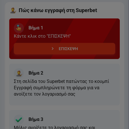
Πώς κάνω εγγραφή στη Superbet
Βήμα 1
Κάντε κλικ στο "ΕΠΙΣΚΕΨΗ"
ΕΠΙΣΚΕΨΗ
Βήμα 2
Στη σελίδα του Superbet πατώντας το κουμπί
Εγγραφή συμπληρώνετε τη φόρμα για να
ανοίξετε τον λογαριασμό σας
Βήμα 3
Μόλις ανοίξετε το λογαριασμό σας και