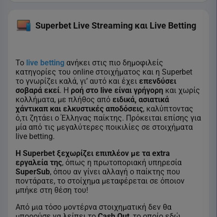
Superbet Live Streaming και Live Betting
Το
live betting
ανήκει στις πιο δημοφιλείς
κατηγορίες του online στοιχήματος και η Superbet
το γνωρίζει καλά, γι’ αυτό και έχει
επενδύσει
σοβαρά εκεί
. Η
ροή στο live είναι γρήγορη
και χωρίς
κολλήματα, με πλήθος από
ειδικά, ασιατικά
χάντικαπ και ελκυστικές αποδόσεις
, καλύπτοντας
ό,τι ζητάει ο Έλληνας παίκτης. Πρόκειται επίσης για
μία από τις μεγαλύτερες ποικιλίες σε στοιχήματα
live betting.
Η Superbet ξεχωρίζει επιπλέον με τα
extra
εργαλεία της
, όπως η πρωτοποριακή υπηρεσία
SuperSub
, όπου αν γίνει αλλαγή ο παίκτης που
ποντάρατε, το στοίχημα μεταφέρεται σε όποιον
μπήκε στη θέση του!
Από μια τόσο μοντέρνα στοιχηματική δεν θα
μπορούσε να λείπει το
Cash Out
, το οποίο εδώ