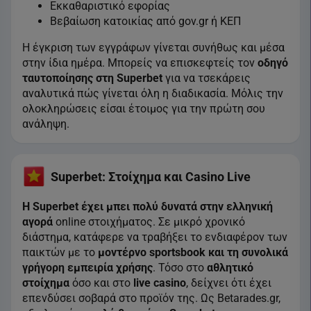
Εκκαθαριστικό εφορίας
Βεβαίωση κατοικίας από gov.gr ή ΚΕΠ
Η έγκριση των εγγράφων γίνεται συνήθως και μέσα
στην ίδια ημέρα. Μπορείς να επισκεφτείς τον
οδηγό
ταυτοποίησης στη Superbet
για να τσεκάρεις
αναλυτικά πώς γίνεται όλη η διαδικασία. Μόλις την
ολοκληρώσεις είσαι έτοιμος για την πρώτη σου
ανάληψη.
Superbet: Στοίχημα και Casino Live
Η Superbet έχει μπει πολύ δυνατά στην ελληνική
αγορά
online στοιχήματος. Σε μικρό χρονικό
διάστημα, κατάφερε να τραβήξει το ενδιαφέρον των
παικτών με το
μοντέρνο sportsbook και τη συνολικά
γρήγορη εμπειρία χρήσης
. Τόσο στο
αθλητικό
στοίχημα
όσο και στο
live casino
, δείχνει ότι έχει
επενδύσει σοβαρά στο προϊόν της. Ως Betarades.gr,