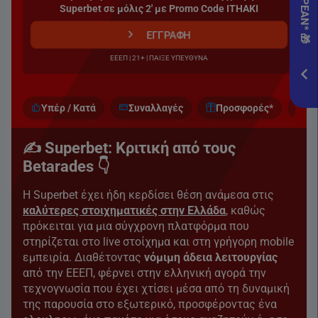
Pame
Superbet σε μόλις 2' με Promo Code ITHAKI
εδώ!
ΕΓΓΡΑΦΗ
*Ισχ
ΕΕΕΠ | 21+ | ΠΑΙΞΕ ΥΠΕΥΘΥΝΑ
Προ
ΕΓΓ
Υπέρ / Κατά
Συναλλαγές
Προσφορές*
Εγ
✍️ Superbet: Κριτική από τους
Betarades 👇
Η Superbet έχει
ήδη κερδίσει θέση
ανάμεσα στις
καλύτερες
στοιχηματικές στην Ελλάδα
, καθώς
πρόκειται για μια σύγχρονη
πλατφόρμα που
στηρίζεται
στο live στοίχημα
και στη γρήγορη
mobile
εμπειρία.
Διαθέτοντας
νόμιμη άδεια
λειτουργίας
από την ΕΕΕΠ,
φέρνει στην ελληνική
αγορά την
τεχνογνωσία που έχει
χτίσει μέσα από τη
δυναμική
της
παρουσία στο
εξωτερικό,
προσφέροντας ένα