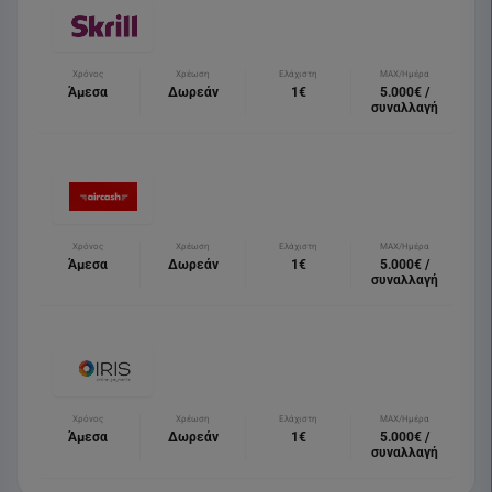
Χρόνος
Χρέωση
Ελάχιστη
ΜΑΧ/Ημέρα
Άμεσα
Δωρεάν
1€
5.000€ /
συναλλαγή
Χρόνος
Χρέωση
Ελάχιστη
ΜΑΧ/Ημέρα
Άμεσα
Δωρεάν
1€
5.000€ /
συναλλαγή
Χρόνος
Χρέωση
Ελάχιστη
ΜΑΧ/Ημέρα
Άμεσα
Δωρεάν
1€
5.000€ /
συναλλαγή