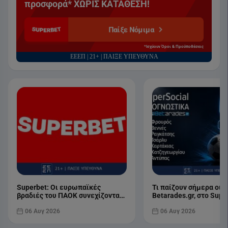
προσφορά* ΧΩΡΙΣ ΚΑΤΑΘΕΣΗ!
Παίξε Νόμιμα
*Ισχύουν Όροι & Προϋποθέσεις
ΕΕΕΠ | 21+ | ΠΑΙΞΕ ΥΠΕΥΘΥΝΑ
Superbet: Οι ευρωπαϊκές
Τι παίζουν σήμερα οι t
βραδιές του ΠΑΟΚ συνεχίζονται
Betarades.gr, στο Supe
με Super αποδόσεις* (06/08)!
της Superbet;
06 Αυγ 2026
06 Αυγ 2026