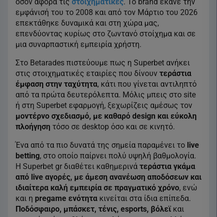
όσον αφορά τις
στοιχηματικές
. Το brand έκανε την
εμφάνισή του το 2008 και από τον Μάρτιο του 2026
επεκτάθηκε δυναμικά και στη χώρα μας,
επενδύοντας κυρίως στο ζωντανό στοίχημα και σε
μια συναρπαστική εμπειρία χρήστη.
Στο Betarades πιστεύουμε πως η Superbet ανήκει
στις στοιχηματικές εταιρίες που δίνουν
τεράστια
έμφαση στην ταχύτητα
, κάτι που γίνεται αντιληπτό
από τα πρώτα δευτερόλεπτα. Μόλις μπεις στο site
ή στη Superbet εφαρμογή, ξεχωρίζεις αμέσως τον
μοντέρνο σχεδιασμό, με καθαρό design και εύκολη
πλοήγηση
τόσο σε desktop όσο και σε κινητό.
Ένα από τα πιο δυνατά της σημεία παραμένει το
live
betting
, στο οποίο παίρνει πολύ υψηλή βαθμολογία.
Η Superbet gr διαθέτει καθημερινά
τεράστια γκάμα
από live αγορές, με άμεση ανανέωση αποδόσεων και
ιδιαίτερα καλή εμπειρία σε πραγματικό χρόνο
, ενώ
και η
pregame ενότητα
κινείται στα ίδια επίπεδα.
Ποδόσφαιρο, μπάσκετ, τένις, esports, βόλεϊ
και