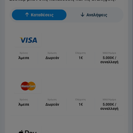
Καταθέσεις
Αναλήψεις
Χρόνος
Χρέωση
Ελάχιστη
ΜΑΧ/Ημέρα
Άμεσα
Δωρεάν
1€
5.000€ /
συναλλαγή
Χρόνος
Χρέωση
Ελάχιστη
ΜΑΧ/Ημέρα
Άμεσα
Δωρεάν
1€
5.000€ /
συναλλαγή