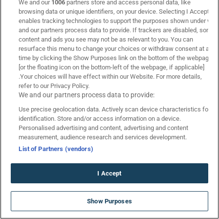
We and our
1006
partners store and access personal data, like
browsing data or unique identifiers, on your device. Selecting I Accept
enables tracking technologies to support the purposes shown under we
and our partners process data to provide. If trackers are disabled, some
Viber
Όχι
content and ads you see may not be as relevant to you. You can
resurface this menu to change your choices or withdraw consent at any
time by clicking the Show Purposes link on the bottom of the webpage
WhatsApp
Όχι
[or the floating icon on the bottom-left of the webpage, if applicable]
.Your choices will have effect within our Website. For more details,
refer to our Privacy Policy.
We and our partners process data to provide:
Messenger
Όχι
Use precise geolocation data. Actively scan device characteristics for
identification. Store and/or access information on a device.
Personalised advertising and content, advertising and content
Skype
Όχι
measurement, audience research and services development.
List of Partners (vendors)
ΕΠΙΣΚΕΨΗ
I Accept
ΑΠΟΚΛΕΙΣΤΙΚΟ: Νέο Live Casino με
Show Purposes
προσφορά* ΧΩΡΙΣ ΚΑΤΑΘΕΣΗ!
*Ισχύουν Όροι & Προϋποθέσεις