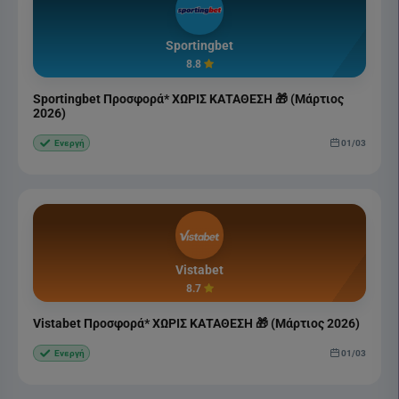
Sportingbet
8.8
Sportingbet Προσφορά* ΧΩΡΙΣ ΚΑΤΑΘΕΣΗ 🎁 (Μάρτιος
2026)
01/03
Ενεργή
Vistabet
8.7
Vistabet Προσφορά* ΧΩΡΙΣ ΚΑΤΑΘΕΣΗ 🎁 (Μάρτιος 2026)
01/03
Ενεργή