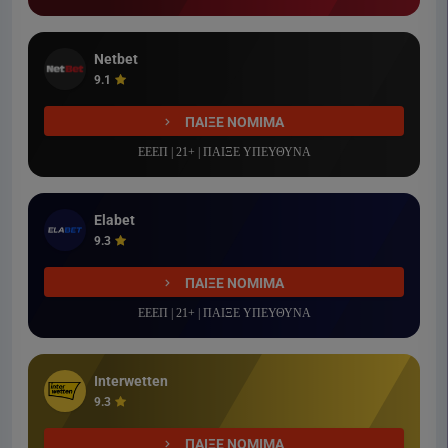
Netbet
9.1
ΠΑΙΞΕ ΝΟΜΙΜΑ
ΕΕΕΠ | 21+ | ΠΑΙΞΕ ΥΠΕΥΘΥΝΑ
Elabet
9.3
ΠΑΙΞΕ ΝΟΜΙΜΑ
ΕΕΕΠ | 21+ | ΠΑΙΞΕ ΥΠΕΥΘΥΝΑ
Interwetten
9.3
ΠΑΙΞΕ ΝΟΜΙΜΑ