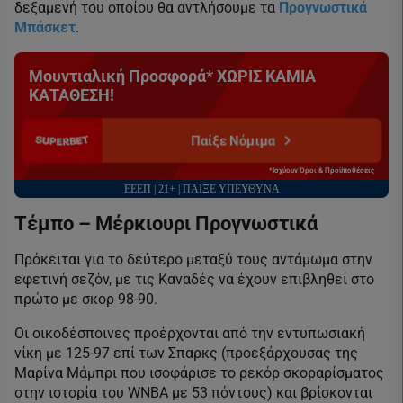
δεξαμενή του οποίου θα αντλήσουμε τα
Προγνωστικά
Μπάσκετ
.
Μουντιαλική Προσφορά* ΧΩΡΙΣ ΚΑΜΙΑ
ΚΑΤΑΘΕΣΗ!
Παίξε Νόμιμα
*Ισχύουν Όροι & Προϋποθέσεις
ΕΕΕΠ | 21+ | ΠΑΙΞΕ ΥΠΕΥΘΥΝΑ
Τέμπο – Μέρκιουρι Προγνωστικά
Πρόκειται για το δεύτερο μεταξύ τους αντάμωμα στην
εφετινή σεζόν, με τις Καναδές να έχουν επιβληθεί στο
πρώτο με σκορ 98-90.
Οι οικοδέσποινες προέρχονται από την εντυπωσιακή
νίκη με 125-97 επί των Σπαρκς (προεξάρχουσας της
Μαρίνα Μάμπρι που ισοφάρισε το ρεκόρ σκοραρίσματος
στην ιστορία του WNBA με 53 πόντους) και βρίσκονται