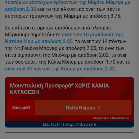
τεσσάρων εύστοχων τρίποντων της Μαρίνα Μάμπρι με
απόδοση 2.32
και το πιο ελκυστικό over των πέντε
εύστοχων τρίποντων της Μάμπρι με απόδοση 3.75.
Σε επίπεδο ατομικών επιδόσεων από πλευράς
Μέρκιουρι σημαδεύω το
over των 10 ριμπάουντ της
Νατάσα Μακ με απόδοση 2.25
, το over των 14 πόντων
της ΝτιΓουάνα Μπόνερ με απόδοση 2.05, το over των
επτά ριμπάουντ της Μπόνερ με απόδοση 2.02, το over
των δυο ασίστ της Κάλια Κόπερ με απόδοση 1.70 και το
over των 24 πόντων της Κόπερ με απόδοση 2.42
.
Μουντιαλική Προσφορά* ΧΩΡΙΣ ΚΑΜΙΑ
ΚΑΤΑΘΕΣΗ!
Παίξε Νόμιμα
*Ισχύουν Όροι & Προϋποθέσεις
ΕΕΕΠ | 21+ | ΠΑΙΞΕ ΥΠΕΥΘΥΝΑ