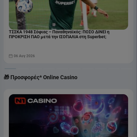
ΤΣΣΚΑ 1948 Σόφιας – Παναθηναϊκός: ΠΟΣΟ ΔΙΝΕΙ η
ΠΡΟΚΡΙΣΗ ΠΑΟ μετά την ΙΣΟΠΑΛΙΑ στη Superbet;
06 Αυγ 2026
🎁 Προσφορές* Online Casino