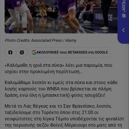
Pame
εδώ!
*Ισχ
Προ
ΕΓΓ
Photo Credits: Associated Press / Alamy
ΑΚΟΛΟΥΘΗΣΕ τους BETARADES στη GOOGLE
«Καλόμαθε η γριά στα σύκα» λέει μια παροιμία, που
ισχύει στην προκειμένη περίπτωση…
Καλομάθαμε λοιπόν κι εμείς στα σύκα και στους κάθε
λογής καρπούς του WNBA που βρίσκεται σε πλήρη
δράση, ενώ όλη η (μπασκετική) φύσις ησυχάζει!
Μετά το Λας Βέγκας και το Σαν Φρανσίσκο, λοιπόν,
ταξιδεύουμε στο Τορόντο όπου στις 21:00 οι
νεοφώτιστες στη λίγκα Τέμπο υποδέχονται τις φιναλίστ
της περυσινής σεζόν Φοίνιξ Μέρκιουρι στο ματς από τη