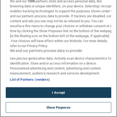
We and our
1008
partners store and access personal data, like
browsing data or unique identifiers, on your device. Selecting I Accept
Στοιχηματικές Εταιρίες
enables tracking technologies to support the purposes shown under we
and our partners process data to provide. If trackers are disabled, some
Στοιχηματικές Εταιρίες
content and ads you see may not be as relevant to you. You can
Superbet
resurface this menu to change your choices or withdraw consent at any
Stoiximan
time by clicking the Show Purposes link on the bottom of the webpage
[or the floating icon on the bottom-left of the webpage, if applicable]
Bwin
.Your choices will have effect within our Website. For more details,
Bet365
refer to our Privacy Policy.
We and our partners process data to provide:
Sportingbet
Pamestoixima.gr
Use precise geolocation data. Actively scan device characteristics for
identification. Store and/or access information on a device.
Interwetten
Personalised advertising and content, advertising and content
measurement, audience research and services development.
Βαθμολογίες
List of Partners (vendors)
Βαθμολογίες
Βαθμολογία Stoiximan Super League
I Accept
Βαθμολογία Αγγλίας
Βαθμολογία Γερμανίας
ΑΠΟΚΛΕΙΣΤΙΚΟ: Νέο Live Casino με
Show Purposes
Βαθμολογία Ισπανίας
προσφορά* ΧΩΡΙΣ ΚΑΤΑΘΕΣΗ!
*Ισχύουν Όροι & Προϋποθέσεις