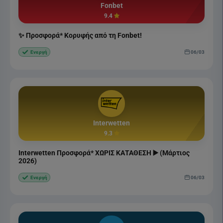
Fonbet
9.4
✨ Προσφορά* Κορυφής από τη Fonbet!
06/03
Ενεργή
Interwetten
9.3
Interwetten Προσφορά* ΧΩΡΙΣ ΚΑΤΑΘΕΣΗ ▶️ (Μάρτιος
2026)
06/03
Ενεργή