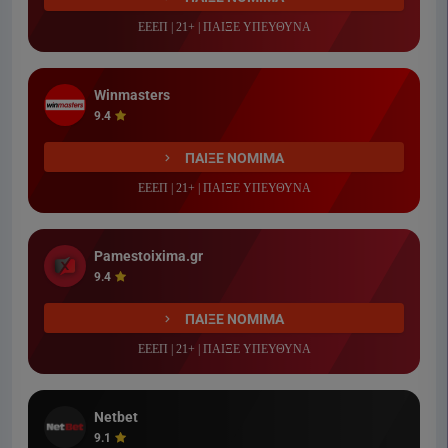
ΕΕΕΠ | 21+ | ΠΑΙΞΕ ΥΠΕΥΘΥΝΑ
Winmasters
9.4
ΠΑΙΞΕ ΝΟΜΙΜΑ
ΕΕΕΠ | 21+ | ΠΑΙΞΕ ΥΠΕΥΘΥΝΑ
Pamestoixima.gr
9.4
ΠΑΙΞΕ ΝΟΜΙΜΑ
ΕΕΕΠ | 21+ | ΠΑΙΞΕ ΥΠΕΥΘΥΝΑ
Netbet
9.1