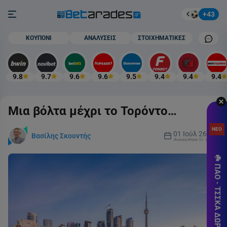
Στοίχημα
Burger button
+43
Mobile cham
ΚΟΥΠΟΝΙ
ΑΝΑΛΥΣΕΙΣ
ΣΤΟΙΧΗΜΑΤΙΚΕΣ
9.8
9.7
9.6
9.6
9.5
9.4
9.4
9.4
Μια βόλτα μέχρι το Τορόντο…
710
δώ
ΝΕΟ
01 Ιούλ 26
Βασίλης Σκουντής
ΟΛ
Ανανεώθηκε:
01 Ιούλ 26
ΚΑ
☘️ ΠΑΟ - ΤΣΣΚΑ ΔΩΡΕΑΝ* 🎁
Pr
SU
Εγγ
Win
ΜΟ