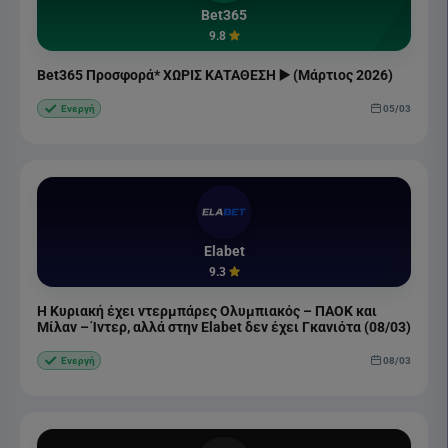
Bet365
9.8
Bet365 Προσφορά* ΧΩΡΙΣ ΚΑΤΑΘΕΣΗ ▶️ (Μάρτιος 2026)
05/03
Ενεργή
Elabet
9.3
Η Κυριακή έχει ντερμπάρες Ολυμπιακός – ΠΑΟΚ και
Μίλαν – Ίντερ, αλλά στην Elabet δεν έχει Γκανιότα (08/03)
08/03
Ενεργή