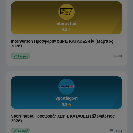
Interwetten
9.3
Interwetten Προσφορά* ΧΩΡΙΣ ΚΑΤΑΘΕΣΗ ▶️ (Μάρτιος
2026)
06/03
Ενεργή
Sportingbet
8.8
Sportingbet Προσφορά* ΧΩΡΙΣ ΚΑΤΑΘΕΣΗ 🎁 (Μάρτιος
2026)
01/03
Ενεργή