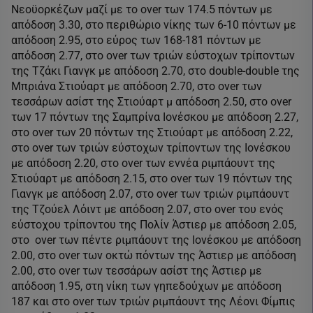
Νεοϋορκέζων μαζί με το over των 174.5 πόντων με
απόδοση 3.30, στο περιθώριο νίκης των 6-10 πόντων με
απόδοση 2.95, στο εύρος των 168-181 πόντων με
απόδοση 2.77, στο over των τριών εύστοχων τρίποντων
της Τζάκι Γιανγκ με απόδοση 2.70, στο double-double της
Μπριάνα Στιούαρτ με απόδοση 2.70, στο over των
τεσσάρων ασίστ της Στιούαρτ μ απόδοση 2.50, στο over
των 17 πόντων της Σαμπρίνα Ιονέσκου με απόδοση 2.27,
στο over των 20 πόντων της Στιούαρτ με απόδοση 2.22,
στο over των τριών εύστοχων τρίποντων της Ιονέσκου
με απόδοση 2.20, στο over των εννέα ριμπάουντ της
Στιούαρτ με απόδοση 2.15, στο over των 19 πόντων της
Γιανγκ με απόδοση 2.07, στο over των τριών ριμπάουντ
της Τζούελ Λόιντ με απόδοση 2.07, στο over του ενός
εύστοχου τρίποντου της Πολίν Άστιερ με απόδοση 2.05,
στο over των πέντε ριμπάουντ της Ιονέσκου με απόδοση
2.00, στο over των οκτώ πόντων της Άστιερ με απόδοση
2.00, στο over των τεσσάρων ασίστ της Άστιερ με
απόδοση 1.95, στη νίκη των γηπεδούχων με απόδοση
187 και στο over των τριών ριμπάουντ της Λέονι Φίμπις