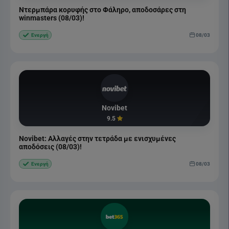
Ντερμπάρα κορυφής στο Φάληρο, αποδοσάρες στη
winmasters (08/03)!
08/03
Ενεργή
Novibet
9.5
Novibet: Αλλαγές στην τετράδα με ενισχυμένες
αποδόσεις (08/03)!
08/03
Ενεργή