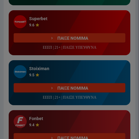
Superbet
9.6
ΠΑΙΞΕ ΝΟΜΙΜΑ
ΕΕΕΠ | 21+ | ΠΑΙΞΕ ΥΠΕΥΘΥΝΑ
Stoiximan
9.5
ΠΑΙΞΕ ΝΟΜΙΜΑ
ΕΕΕΠ | 21+ | ΠΑΙΞΕ ΥΠΕΥΘΥΝΑ
Fonbet
9.4
ΠΑΙΞΕ ΝΟΜΙΜΑ