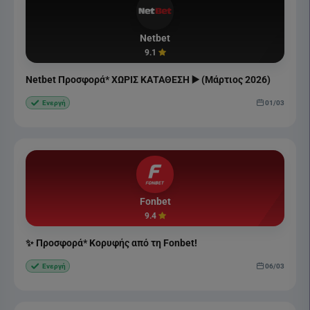
Netbet
9.1
Netbet Προσφορά* ΧΩΡΙΣ ΚΑΤΑΘΕΣΗ ▶️ (Μάρτιος 2026)
01/03
Ενεργή
Fonbet
9.4
✨ Προσφορά* Κορυφής από τη Fonbet!
06/03
Ενεργή