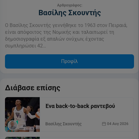
Αρθρογράφος:
Βασίλης Σκουντής
Ο Βασίλης Σκουντής γεννήθηκε το 1963 στον Πειραιά,
είναι απόφοιτος της Νομικής και ταλαιπωρεί τη
δημοσιογραφία εξ απαλών ονύχων, έχοντας
συμπληρώσει 42…
Προφίλ
Διάβασε επίσης
Ένα back-to-back ραντεβού
Βασίλης Σκουντής
04 Αυγ 2026