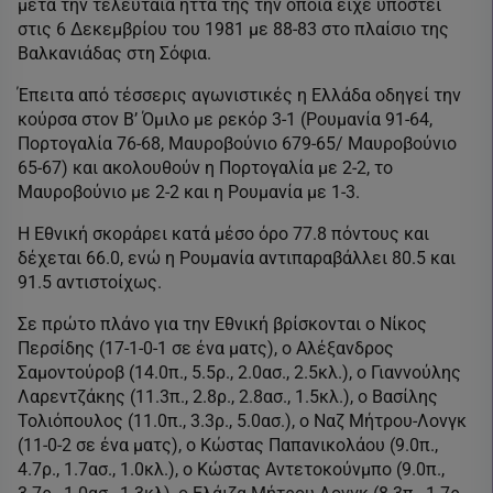
μετά την τελευταία ήττα της την οποία είχε υποστεί
στις 6 Δεκεμβρίου του 1981 με 88-83 στο πλαίσιο της
Βαλκανιάδας στη Σόφια.
Έπειτα από τέσσερις αγωνιστικές η Ελλάδα οδηγεί την
κούρσα στον Β’ Όμιλο με ρεκόρ 3-1 (Ρουμανία 91-64,
Πορτογαλία 76-68, Μαυροβούνιο 679-65/ Μαυροβούνιο
65-67) και ακολουθούν η Πορτογαλία με 2-2, το
Μαυροβούνιο με 2-2 και η Ρουμανία με 1-3.
Η Εθνική σκοράρει κατά μέσο όρο 77.8 πόντους και
δέχεται 66.0, ενώ η Ρουμανία αντιπαραβάλλει 80.5 και
91.5 αντιστοίχως.
Σε πρώτο πλάνο για την Εθνική βρίσκονται ο Νίκος
Περσίδης (17-1-0-1 σε ένα ματς), ο Αλέξανδρος
Σαμοντούροβ (14.0π., 5.5ρ., 2.0ασ., 2.5κλ.), ο Γιαννούλης
Λαρεντζάκης (11.3π., 2.8ρ., 2.8ασ., 1.5κλ.), ο Βασίλης
Τολιόπουλος (11.0π., 3.3ρ., 5.0ασ.), ο Ναζ Μήτρου-Λονγκ
(11-0-2 σε ένα ματς), ο Κώστας Παπανικολάου (9.0π.,
4.7ρ., 1.7ασ., 1.0κλ.), ο Κώστας Αντετοκούνμπο (9.0π.,