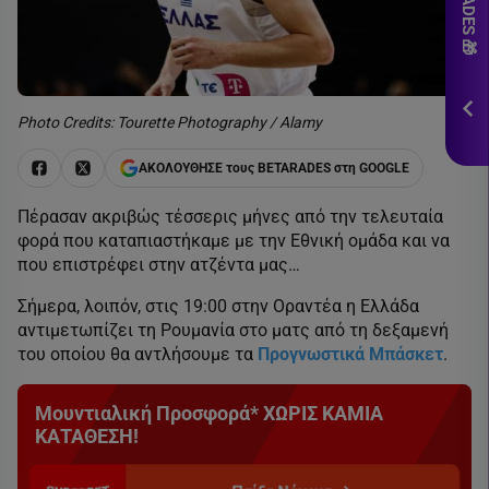
εδ
*Ισ
&
Πρ
Photo Credits: Tourette Photography / Alamy
ΕΓΓ
ΑΚΟΛΟΥΘΗΣΕ τους BETARADES στη GOOGLE
Πέρασαν ακριβώς τέσσερις μήνες από την τελευταία
φορά που καταπιαστήκαμε με την Εθνική ομάδα και να
που επιστρέφει στην ατζέντα μας…
Σήμερα, λοιπόν, στις 19:00 στην Οραντέα η Ελλάδα
αντιμετωπίζει τη Ρουμανία στο ματς από τη δεξαμενή
του οποίου θα αντλήσουμε τα
Προγνωστικά Μπάσκετ
.
Μουντιαλική Προσφορά* ΧΩΡΙΣ ΚΑΜΙΑ
ΚΑΤΑΘΕΣΗ!