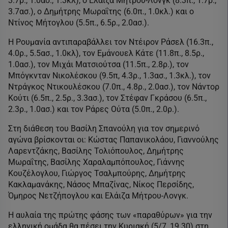
3.7ρ., 1.0ασ., 1.3κλ), ο Ελάιζα Μήτρου-Λονγκ (8.3π., 1.7ρ.,
3.7ασ.), ο Δημήτρης Μωραΐτης (6.0π., 1.0κλ.) και ο
Ντίνος Μήτογλου (5.5π., 6.5ρ., 2.0ασ.).
Η Ρουμανία αντιπαραβάλλει τον Ντέιρον Ράσελ (16.3π.,
4.0ρ., 5.5ασ., 1.0κλ), τον Εμάνουελ Κάτε (11.8π., 8.5ρ.,
1.0ασ.), τον Μιχάι Ματσιούτσα (11.5π., 2.8ρ.), τον
Μπόγκνταν Νικολέσκου (9.5π, 4.3ρ., 1.3ασ., 1.3κλ.), τον
Ντράγκος Ντικουλέσκου (7.0π., 4.8ρ., 2.0ασ.), τον Νάντορ
Κούτι (6.5π., 2.5ρ., 3.3ασ.), τον Στέφαν Γκράσου (6.5π.,
2.3ρ., 1.0ασ.) και τον Ράρες Ούτα (5.0π., 2.0ρ.).
Στη διάθεση του Βασίλη Σπανούλη για τον σημερινό
αγώνα βρίσκονται οι: Κώστας Παπανικολάου, Γιαννούλης
Λαρεντζάκης, Βασίλης Τολιόπουλος, Δημήτρης
Μωραΐτης, Βασίλης Χαραλαμπόπουλος, Γιάννης
Κουζέλογλου, Γιώργος Τσαλμπούρης, Δημήτρης
Κακλαμανάκης, Νάσος Μπαζίνας, Νίκος Περσίδης,
Όμηρος Νετζήπογλου και Ελάιζα Μήτρου-Λονγκ.
Η αυλαία της πρώτης φάσης των «παραθύρων» για την
ελληνική ομάδα θα πέσει την Κυριακή (5/7, 19.30) στη