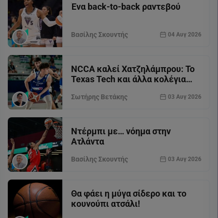
Ένα back-to-back ραντεβού
Βασίλης Σκουντής
04 Αυγ 2026
NCCA καλεί Χατζηλάμπρου: Το
Texas Tech και άλλα κολέγια
θέλουν τον άσο του Άρη
Σωτήρης Βετάκης
03 Αυγ 2026
Ντέρμπι με… νόημα στην
Ατλάντα
Βασίλης Σκουντής
03 Αυγ 2026
Θα φάει η μύγα σίδερο και το
κουνούπι ατσάλι!