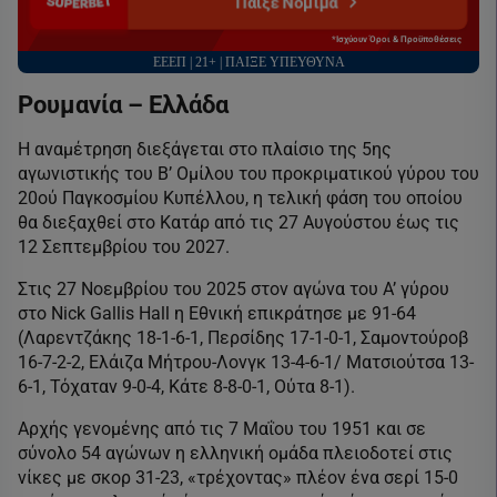
Παίξε Νόμιμα
*Ισχύουν Όροι & Προϋποθέσεις
ΕΕΕΠ | 21+ | ΠΑΙΞΕ ΥΠΕΥΘΥΝΑ
Ρουμανία – Ελλάδα
Η αναμέτρηση διεξάγεται στο πλαίσιο της 5ης
αγωνιστικής του Β’ Ομίλου του προκριματικού γύρου του
20ού Παγκοσμίου Κυπέλλου, η τελική φάση του οποίου
θα διεξαχθεί στο Κατάρ από τις 27 Αυγούστου έως τις
12 Σεπτεμβρίου του 2027.
Στις 27 Νοεμβρίου του 2025 στον αγώνα του Α’ γύρου
στο Nick Gallis Hall η Εθνική επικράτησε με 91-64
(Λαρεντζάκης 18-1-6-1, Περσίδης 17-1-0-1, Σαμοντούροβ
16-7-2-2, Ελάιζα Μήτρου-Λονγκ 13-4-6-1/ Ματσιούτσα 13-
6-1, Τόχαταν 9-0-4, Κάτε 8-8-0-1, Ούτα 8-1).
Αρχής γενομένης από τις 7 Μαΐου του 1951 και σε
σύνολο 54 αγώνων η ελληνική ομάδα πλειοδοτεί στις
νίκες με σκορ 31-23, «τρέχοντας» πλέον ένα σερί 15-0