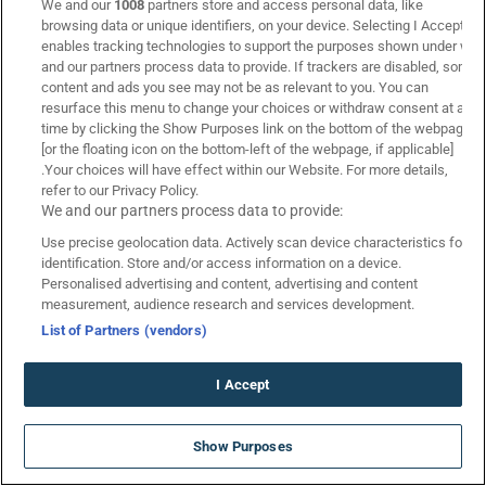
8.7
We and our
1008
partners store and access personal data, like
browsing data or unique identifiers, on your device. Selecting I Accept
Vistabet Προσφορά* ΧΩΡΙΣ ΚΑΤΑΘΕΣΗ 🎁 (Μάρτιος 2026)
enables tracking technologies to support the purposes shown under we
and our partners process data to provide. If trackers are disabled, some
01/03
Ενεργή
content and ads you see may not be as relevant to you. You can
resurface this menu to change your choices or withdraw consent at any
time by clicking the Show Purposes link on the bottom of the webpage
[or the floating icon on the bottom-left of the webpage, if applicable]
Ακολουθήστε το Betarades στα
.Your choices will have effect within our Website. For more details,
refer to our Privacy Policy.
social media
We and our partners process data to provide:
facebook social link
x social link
instagram social link
youtube social link
twitch social link
spotify social link
tiktok social link
discord soci
Use precise geolocation data. Actively scan device characteristics for
identification. Store and/or access information on a device.
Personalised advertising and content, advertising and content
measurement, audience research and services development.
List of Partners (vendors)
I Accept
ΑΠΟΚΛΕΙΣΤΙΚΟ: Νέο Live Casino με
Show Purposes
προσφορά* ΧΩΡΙΣ ΚΑΤΑΘΕΣΗ!
*Ισχύουν Όροι & Προϋποθέσεις