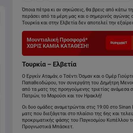
Όποια πέτρα κι αν σηκώσεις, θα βρεις από κάτω τ
Τρίτη
Τετάρτη
Πέμπτη
Παρασκευή
περάσει από τα μέρη μας και ο σημερινός αγώνας
11 Αυγούστου
12 Αυγούστου
13 Αυγούστου
14 Αυγούστου
Τουρκία και στην Ελβετία δεν αποτελεί την εξαίρε
Μουντιαλική Προσφορά*
ΧΩΡΙΣ ΚΑΜΙΑ ΚΑΤΑΘΕΣΗ!
Τουρκία – Ελβετία
Ο Εργκίν Αταμάν, ο Τσέντι Όσμαν και ο Ομέρ Γιούρ
Παπαθεοδώρου, τον συνεργάτη του Δημήτρη Μενουδ
από τα ματς της προηγούμενης τριετίας ανάμεσα 
Πατρών, το Μαρούσι και τον Ηρακλή!
Οι δυο ομάδες αναμετρώνται στις 19:00 στο Sina
ματς που διεξάγεται στο πλαίσιο της 6ης και τελε
προκριματικής φάσης του Παγκοσμίου Κυπέλλου το
Προγνωστικά Μπάσκετ.