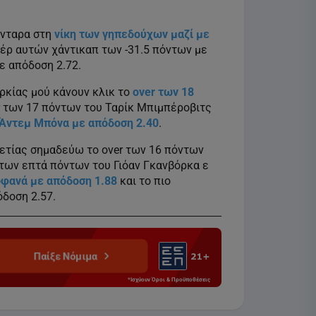
νταρα στη
νίκη των γηπεδούχων μαζί με
πέρ αυτών χάντικαπ των -31.5 πόντων με
ε απόδοση 2.72.
κίας μού κάνουν κλικ το
over των 18
er των 17 πόντων του Ταρίκ Μπιμπέροβιτς
 Άντεμ Μπόνα με απόδοση 2.40
.
ετίας σημαδεύω το over των 16 πόντων
 των επτά πόντων του Γιόαν Γκανβόρκα ε
οφανά με απόδοση 1.88
και το πιο
δοση 2.57.
Παίξε Νόμιμα
*Ισχύουν Όροι & Προϋποθέσεις