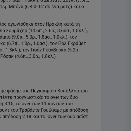
.3ρ., 7.3ασ., 1.0κλ.), ο Σερτάτς Σανλί (7.3π.,
Άντεμ Μπόνα (6-4-0-0-2 σε ένα ματς) και ο
οίος αγωνίσθηκε στον Ηρακλή κατά τη
ρ Σουμάχερ (14.6π., 2.6ρ., 3.6ασ., 1.8κλ.),
πο (9.0π., 5.0ρ., 1.8ασ., 1.0κλ.), τον
κα (6.7π., 1.0ρ., 1.0ασ.), τον Πολ Γκράβετ
σ., 1.3κλ.), τον Γιοάν Γκανβόρκα (5.2π.,
Ρόσακ (4.6π., 3.0ρ., 1.8κλ.)
ικής φάσης του Παγκοσμίου Κυπέλλου του
πέντε προγνωστικά: το over των δυο
 3.15, το over των 11 πόντων του
άουντ του Τραβάντε Γουίλιαμς με απόδοση
ε απόδοση 2.18 και το over των δυο ασίστ