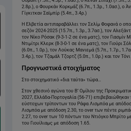
Οσμανί (7.5π., 4.3ρ., 1.8ασ.), ο Κενάν Σιπάχι (7.3π., 3
2.8ρ.), ο Φουρκάν Κορκμάζ (6.7π., 1.3ρ., 1.0ασ.), ο 
Γίγκιτκαν Σαϊμπίρ (5.4π., 3.4ρ.)
Η Ελβετία αντιπαραβάλλει τον Σελίμ Φοφανά ο οπ
σεζόν 2024-2025 (15.7π., 1.3ρ., 3.7ασ.), τον Αλεξάντε
τον Νίκο Ρόσακ (9-3-1-2 σε ένα ματς), τον Γιασμίν Μάμ
Ντιμίτρι Κλερκ (8-3-0-1 σε ένα ματς), τον Γιούρι Σόλ
(6.0π., 1.0ρ.), τον Λούκας Μανιεμά (5.7π., 1.7ρ., 1.7α
3.4ρ.), τον Τζαμάλ Τζορτζ (5.0π., 1.0ρ.) και τον Τόνι 
Προγνωστικά στοιχήματος
Στο στοιχηματικό «δια ταύτα» τώρα…
Στον χθεσινό αγώνα του Β’ Ομίλου της Προκριματ
2027, Ελλάδα-Πορτογαλία (56-71) επιβεβαιώθηκαν 
εύστοχων τρίποντων του Ράφα Λισμπόα με απόδοση
Λισμπόα με απόδοση 2.30, το over των πέντε ριμπ
2.27, το over των 10 πόντων του Ντιόγκο Μπρίτο μ
του Γιουίλιαμς με απόδοση 1.65.