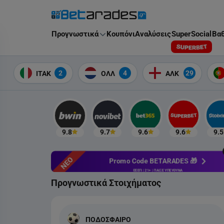
Στοίχημα
Προγνωστικά
Κουπόνι
Αναλύσεις
SuperSocial
Βαθ
2
4
29
ΙΤΑΚ
ΟΛΛ
ΑΛΚ
9.8
9.7
9.6
9.6
9.5
ΝΕΟ
Promo Code BETARADES 🎁
ΕΕΕΠ | 21+ | ΠΑΙΞΕ ΥΠΕΥΘΥΝΑ
Προγνωστικά Στοιχήματος
ΠΟΔΟΣΦΑΙΡΟ