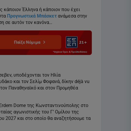
ης κάποιον Έλληνα ή κάποιον που έχει
 στα
Προγνωστικά Μπάσκετ
ανάμεσα στην
ση σε αυτόν τον κανόνα…
Παίξε Νόμιμα
*Ισχύουν Όροι & Προϋποθέσεις
τσεβεν, υποδέχονται τον Ηλία
άκο και τον Σελίμ Φοφανά, δίκην déjà vu
στον Παναθηναϊκό και στον Προμηθέα
n Erdem Dome της Κωνσταντινούπολης στο
υταίας αγωνιστικής του Γ’ Ομίλου της
υ 2027 και στο οποίο θα αναζητήσουμε τα