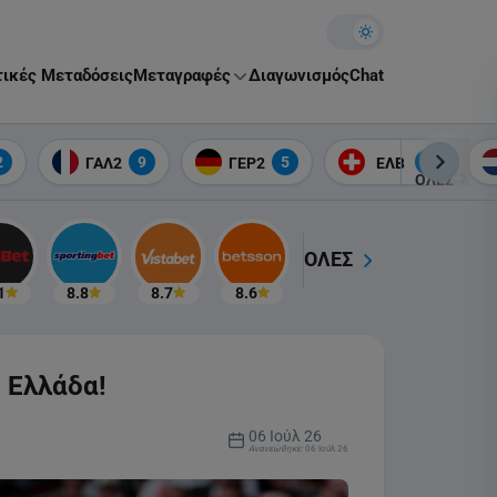
Theme toggle
ικές Μεταδόσεις
Μεταγραφές
Διαγωνισμός
Chat
5
2
9
5
2
ΓΑΛ2
ΓΕΡ2
ΕΛΒ
ΟΛΕΣ
ΟΛΕΣ
1
8.8
8.7
8.6
η Ελλάδα!
06 Ιούλ 26
Ανανεώθηκε:
06 Ιούλ 26