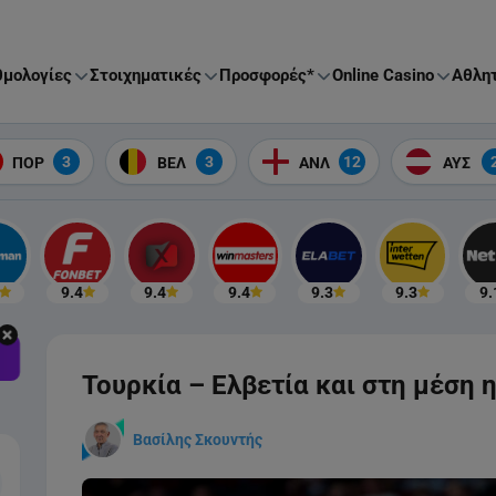
μολογίες
Στοιχηματικές
Προσφορές*
Online Casino
Αθλητ
3
3
12
ΠΟΡ
ΒΕΛ
ΑΝΛ
ΑΥΣ
9.4
9.4
9.4
9.3
9.3
9.
Τουρκία – Ελβετία και στη μέση 
Βασίλης Σκουντής