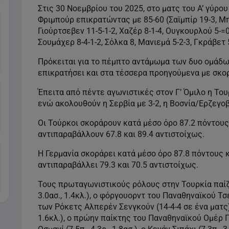
Στις 30 Νοεμβρίου του 2025, στο ματς του Α’ γύρ
Φριμπούρ επικρατώντας με 85-60 (Σαϊμπίρ 19-3, Μπι
Γιούρτσεβεν 11-5-1-2, Χαζέρ 8-1-4, Ουγκουρλού 5-=0
Σουμάχερ 8-4-1-2, Σόλκα 8, Μανιεμά 5-2-3, Γκράβετ 5
Πρόκειται για το πέμπτο αντάμωμα των δυο ομάδων
επικρατήσει και στα τέσσερα προηγούμενα με σκορ 8
Έπειτα από πέντε αγωνιστικές στον Γ’ Όμιλο η Του
ενώ ακολουθούν η Σερβία με 3-2, η Βοσνία/Ερζεγοβί
Οι Τούρκοι σκοράρουν κατά μέσο όρο 87.2 πόντους 
αντιπαραβάλλουν 67.8 και 89.4 αντιστοίχως.
Η Γερμανία σκοράρει κατά μέσο όρο 87.8 πόντους κ
αντιπαραβάλλει 79.3 και 70.5 αντιστοίχως.
Τους πρωταγωνιστικούς ρόλους στην Τουρκία παίζου
3.0ασ., 1.4κλ.), ο φόργουορντ του Παναθηναϊκού Τσέν
των Ρόκετς Αλπερέν Σενγκούν (14-4-4 σε ένα ματς), 
1.6κλ.), ο πρώην παίκτης του Παναθηναϊκού Ομέρ Γιο