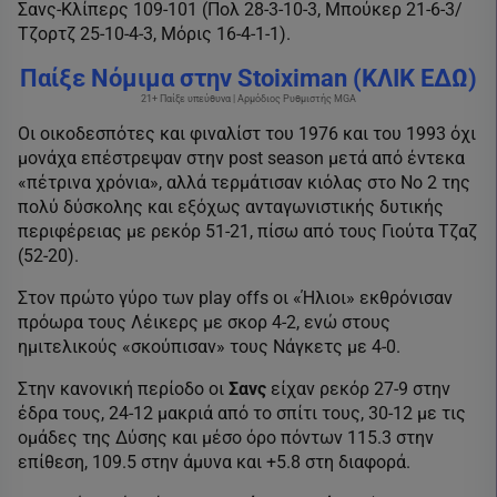
Σανς-Κλίπερς 109-101 (Πολ 28-3-10-3, Μπούκερ 21-6-3/
Τζορτζ 25-10-4-3, Μόρις 16-4-1-1).
Παίξε Νόμιμα στην Stoiximan (ΚΛΙΚ ΕΔΩ)
21+ Παίξε υπεύθυνα | Αρμόδιος Ρυθμιστής MGA
Οι οικοδεσπότες και φιναλίστ του 1976 και του 1993 όχι
μονάχα επέστρεψαν στην post season μετά από έντεκα
«πέτρινα χρόνια», αλλά τερμάτισαν κιόλας στο Νο 2 της
πολύ δύσκολης και εξόχως ανταγωνιστικής δυτικής
περιφέρειας με ρεκόρ 51-21, πίσω από τους Γιούτα Τζαζ
(52-20).
Στον πρώτο γύρο των play offs οι «Ήλιοι» εκθρόνισαν
πρόωρα τους Λέικερς με σκορ 4-2, ενώ στους
ημιτελικούς «σκούπισαν» τους Νάγκετς με 4-0.
Στην κανονική περίοδο οι
Σανς
είχαν ρεκόρ 27-9 στην
έδρα τους, 24-12 μακριά από το σπίτι τους, 30-12 με τις
ομάδες της Δύσης και μέσο όρο πόντων 115.3 στην
επίθεση, 109.5 στην άμυνα και +5.8 στη διαφορά.