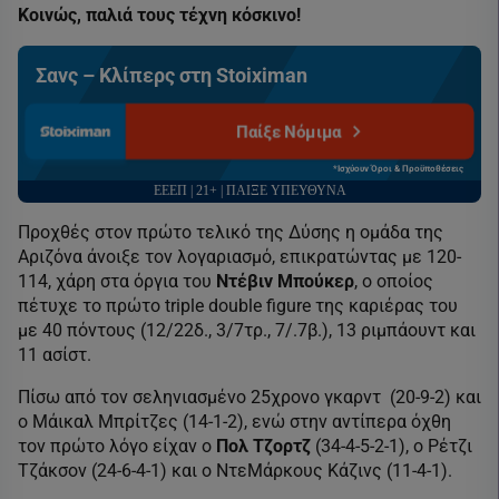
Κοινώς, παλιά τους τέχνη κόσκινο!
Σανς – Κλίπερς στη Stoiximan
Παίξε Νόμιμα
*Ισχύουν Όροι & Προϋποθέσεις
ΕΕΕΠ | 21+ | ΠΑΙΞΕ ΥΠΕΥΘΥΝΑ
Προχθές στον πρώτο τελικό της Δύσης η ομάδα της
Αριζόνα άνοιξε τον λογαριασμό, επικρατώντας με 120-
114, χάρη στα όργια του
Ντέβιν Μπούκερ
, ο οποίος
πέτυχε το πρώτο triple double figure της καριέρας του
με 40 πόντους (12/22δ., 3/7τρ., 7/.7β.), 13 ριμπάουντ και
11 ασίστ.
Πίσω από τον σεληνιασμένο 25χρονο γκαρντ (20-9-2) και
ο Μάικαλ Μπρίτζες (14-1-2), ενώ στην αντίπερα όχθη
τον πρώτο λόγο είχαν ο
Πολ Τζορτζ
(34-4-5-2-1), ο Ρέτζι
Τζάκσον (24-6-4-1) και ο ΝτεΜάρκους Κάζινς (11-4-1).