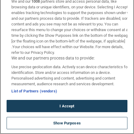
facebook social link
x social link
instagram social link
youtube social link
twitch social link
spotify social link
tiktok social link
discord soci
We and our
1008
partners store and access personal data, like
browsing data or unique identifiers, on your device. Selecting I Accept
enables tracking technologies to support the purposes shown under we
and our partners process data to provide. If trackers are disabled, some
content and ads you see may not be as relevant to you. You can
resurface this menu to change your choices or withdraw consent at any
time by clicking the Show Purposes link on the bottom of the webpage
[or the floating icon on the bottom-left of the webpage, if applicable]
.Your choices will have effect within our Website. For more details,
refer to our Privacy Policy.
We and our partners process data to provide:
Use precise geolocation data. Actively scan device characteristics for
identification. Store and/or access information on a device.
Κάνε εγγραφή για να λαμβάνεις
Personalised advertising and content, advertising and content
αναλύσεις/προγνωστικά αγώνων
measurement, audience research and services development.
στοιχήματος!
List of Partners (vendors)
I Accept
Υποβολή
ΝΕΑ GIGA ΠΡΟΣΦΟΡΑ* ΓΝΩΡΙΜΙΑΣ
Είμαι άνω των 21 ετών | Συμφωνώ με τους Όρους &
Show Purposes
στην Bwin!
Προϋποθέσεις*
*Ισχύουν Όροι & Προϋποθέσεις