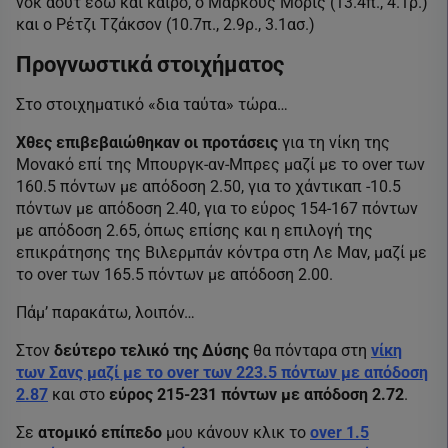
νοκ άουτ εδώ και καιρό, ο Μάρκους Μόρις (13.4π., 4.1ρ.)
και ο Ρέτζι Τζάκσον (10.7π., 2.9ρ., 3.1ασ.)
Προγνωστικά στοιχήματος
Στο στοιχηματικό «δια ταύτα» τώρα…
Χθες επιβεβαιώθηκαν οι προτάσεις
για τη νίκη της
Μονακό επί της Μπουργκ-αν-Μπρες μαζί με το over των
160.5 πόντων με απόδοση 2.50, για το χάντικαπ -10.5
πόντων με απόδοση 2.40, για το εύρος 154-167 πόντων
με απόδοση 2.65, όπως επίσης και η επιλογή της
επικράτησης της Βιλερμπάν κόντρα στη Λε Μαν, μαζί με
το over των 165.5 πόντων με απόδοση 2.00.
Πάμ’ παρακάτω, λοιπόν…
Στον
δεύτερο τελικό της Δύσης
θα πόνταρα στη
νίκη
των Σανς μαζί με το over των 223.5 πόντων με απόδοση
2.87
και στο
εύρος 215-231 πόντων με απόδοση 2.72
.
Σε
ατομικό επίπεδο
μου κάνουν κλικ το
over 1.5