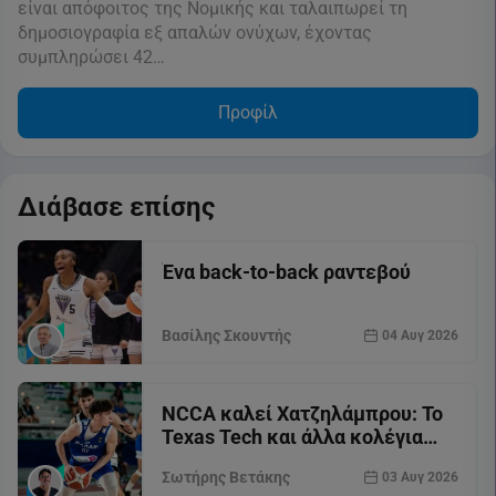
είναι απόφοιτος της Νομικής και ταλαιπωρεί τη
δημοσιογραφία εξ απαλών ονύχων, έχοντας
συμπληρώσει 42…
Προφίλ
Διάβασε επίσης
Ένα back-to-back ραντεβού
Βασίλης Σκουντής
04 Αυγ 2026
NCCA καλεί Χατζηλάμπρου: Το
Texas Tech και άλλα κολέγια
θέλουν τον άσο του Άρη
Σωτήρης Βετάκης
03 Αυγ 2026