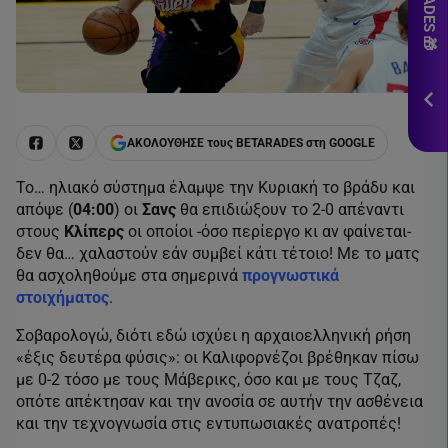
εδ
*Ισ
&
Πρ
ΕΓΓ
ΑΚΟΛΟΥΘΗΣΕ τους BETARADES στη GOOGLE
Το… ηλιακό σύστημα έλαμψε την Κυριακή το βράδυ και
απόψε (
04:00
) οι
Σανς
θα επιδιώξουν το 2-0 απέναντι
στους
Κλίπερς
οι οποίοι -όσο περίεργο κι αν φαίνεται-
δεν θα… χαλαστούν εάν συμβεί κάτι τέτοιο! Με το ματς
θα ασχοληθούμε στα σημερινά
προγνωστικά
στοιχήματος
.
Σοβαρολογώ, διότι εδώ ισχύει η αρχαιοελληνική ρήση
«έξις δευτέρα φύσις»: οι Καλιφορνέζοι βρέθηκαν πίσω
με 0-2 τόσο με τους Μάβερικς, όσο και με τους Τζαζ,
οπότε απέκτησαν και την ανοσία σε αυτήν την ασθένεια
και την τεχνογνωσία στις εντυπωσιακές ανατροπές!