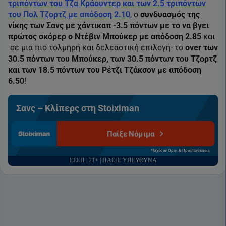
τριπόντων του Τζα Κράουντερ και των 2.5 τριπόντων
του Πολ Τζορτζ με απόδοση 2.10
, ο
συνδυασμός της
νίκης των Σανς με χάντικαπ -3.5 πόντων με το να βγει
πρώτος σκόρερ ο Ντέβιν Μπούκερ με απόδοση 2.85
και
-σε μια πιο τολμηρή και δελεαστική επιλογή- το
over των
30.5 πόντων του Μπούκερ, των 30.5 πόντων του Τζορτζ
και των 18.5 πόντων του Ρέτζι Τζάκσον με απόδοση
6.50
!
Σανς – Κλίπερς στη Stoiximan
Παίξε Νόμιμα
*Ισχύουν Όροι & Προϋποθέσεις
ΕΕΕΠ | 21+ | ΠΑΙΞΕ ΥΠΕΥΘΥΝΑ