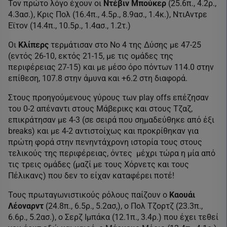
Τον πρώτο λόγο έχουν οι
Ντέβιν Μπούκερ
(25.6π., 4.2ρ.,
4.3ασ.), Κρις Πολ (16.4π., 4.5ρ., 8.9ασ., 1.4κ.), ΝτιΑντρε
Εϊτον (14.4π., 10.5ρ., 1.4ασ., 1.2τ.)
Oι
Κλίπερς
τερμάτισαν στο Νο 4 της Δύσης με 47-25
(εντός 26-10, εκτός 21-15, με τις ομάδες της
περιφέρειας 27-15) και με μέσο όρο πόντων 114.0 στην
επίθεση, 107.8 στην άμυνα και +6.2 στη διαφορά.
Στους προηγούμενους γύρους των play offs επέζησαν
του 0-2 απέναντι στους Μάβερικς και στους Τζαζ,
επικράτησαν με 4-3 (σε σειρά που σημαδεύθηκε από έξι
breaks) και με 4-2 αντιστοίχως και προκρίθηκαν για
πρώτη φορά στην πενηντάχρονη ιστορία τους στους
τελικούς της περιφέρειας, όντες μέχρι τώρα η μία από
τις τρεις ομάδες (μαζί με τους Χόρνετς και τους
Πέλικανς) που δεν το είχαν καταφέρει ποτέ!
Τους πρωταγωνιστικούς ρόλους παίζουν ο
Καουάι
Λέοναρντ
(24.8π., 6.5ρ., 5.2ασ,), ο Πολ Τζορτζ (23.3π.,
6.6ρ., 5.2ασ.), ο Σερζ Ιμπάκα (12.1π., 3.4ρ.) που έχει τεθεί