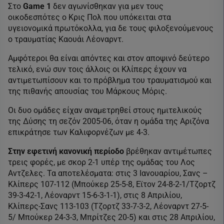
Στο
Game 1
δεν αγωνίσθηκαν για μεν τους
οικοδεσπότες ο Κρις Πολ που υπόκειται στα
υγειονομικά πρωτόκολλα, για δε τους φιλοξενούμενους
ο τραυματίας Καουάι Λέοναρντ.
Αμφότεροι θα είναι απόντες και στον αποψινό δεύτερο
τελικό, ενώ συν τοις άλλοις οι Κλίπερς έχουν να
αντιμετωπίσουν και το πρόβλημα του τραυματισμού και
της πιθανής απουσίας του Μάρκους Μόρις.
Οι δυο ομάδες είχαν αναμετρηθεί στους ημιτελικούς
της Δύσης τη σεζόν 2005-06, όταν η ομάδα της Αριζόνα
επικράτησε των Καλιφορνέζων με 4-3.
Στην εφετινή κανονική περίοδο
βρέθηκαν αντιμέτωπες
τρεις φορές, με σκορ 2-1 υπέρ της ομάδας του Λος
Αντζελες. Τα αποτελέσματα: στις 3 Ιανουαρίου, Σανς –
Κλίπερς 107-112 (Μπούκερ 25-5-8, Εϊτον 24-8-2-1/Τζορτζ
39-3-42-1, Λέοναρντ 15-6-3-1-1), στις 8 Απριλίου,
Κλίπερς-Σανς 113-103 (Τζορτζ 33-7-3-2, Λέοναρντ 27-5-
5/ Μπούκερ 24-3-3, Μπρίτζες 20-5) και στις 28 Απριλίου,