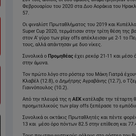
Φεβρουαρίου του 2020 στα Δυο Αοράκια του Ηρακλ
57.
Οι φιναλίστ Πρωταθλήματος του 2019 και Κυπέλλου
Super Cup 2020, τερμάτισαν στην τρίτη θέση της β
στον Α’ γύρο των play offs απέκλεισαν με 2-1 το Π
τους, αλλά απάντησαν με δυο νίκες.
Συνολικά ο
Προμηθέας
έχει ρεκόρ 21-11 και μέσο 
στην άμυνα.
Τον πρώτο λόγο στο ρόστερ του Μάκη Γιατρά έχου
Κλαβέλ (12.8), ο Δημήτρης Αγραβάνης (12.7), ο Τζε
Γιαννόπουλος (10.2).
Από την πλευρά της η
ΑΕΚ
κατέλαβε την τέταρτη θ
προημιτελικούς των play offs ξεπέρασε το εμπόδι
Συνολικά οι οκτάκις Πρωταθλητές και πέντε φορέ
13 και μέσο όρο πόντων 82.5 στην επίθεση και 77.
Τους πρωταγωνιστικούς ρόλους στο ρόστερ του Βα