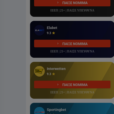
ΠΑΙΞΕ ΝΟΜΙΜΑ
ΕΕΕΠ | 21+ | ΠΑΙΞΕ ΥΠΕΥΘΥΝΑ
Elabet
9.3
ΠΑΙΞΕ ΝΟΜΙΜΑ
ΕΕΕΠ | 21+ | ΠΑΙΞΕ ΥΠΕΥΘΥΝΑ
Interwetten
9.3
ΠΑΙΞΕ ΝΟΜΙΜΑ
ΕΕΕΠ | 21+ | ΠΑΙΞΕ ΥΠΕΥΘΥΝΑ
Sportingbet