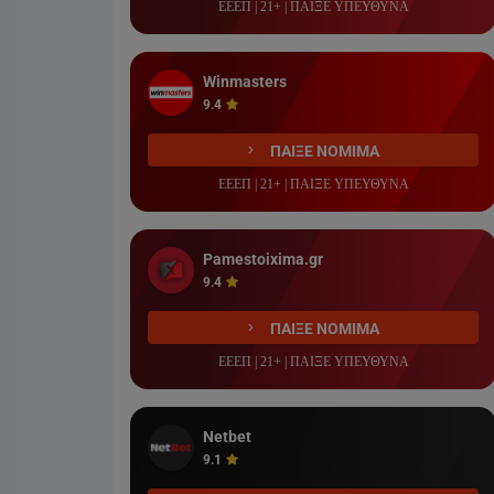
ΕΕΕΠ | 21+ | ΠΑΙΞΕ ΥΠΕΥΘΥΝΑ
Winmasters
9.4
ΠΑΙΞΕ ΝΟΜΙΜΑ
ΕΕΕΠ | 21+ | ΠΑΙΞΕ ΥΠΕΥΘΥΝΑ
Pamestoixima.gr
9.4
ΠΑΙΞΕ ΝΟΜΙΜΑ
ΕΕΕΠ | 21+ | ΠΑΙΞΕ ΥΠΕΥΘΥΝΑ
Netbet
9.1