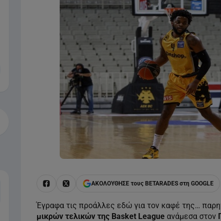
ΑΚΟΛΟΥΘΗΣΕ τους BETARADES στη GOOGLE
Δευτέρα
Τρίτη
Τετάρτη
Πέμπτη
10 Αυγούστου
11 Αυγούστου
12 Αυγούστου
13 Αυγούστου
Έγραφα τις προάλλες εδώ για τον καφέ της… παρη
μικρών τελικών της Basket League
ανάμεσα στον