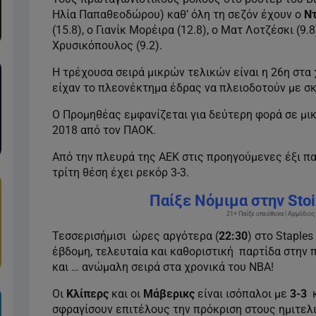
Ηλία Παπαθεοδώρου) καθ’ όλη τη σεζόν έχουν ο
Ντ
(15.8), ο Γιανίκ Μορέιρα (12.8), ο Ματ Λοτζέσκι (9.8
Χρυσικόπουλος (9.2).
Η τρέχουσα σειρά μικρών τελικών είναι η 26η στα χ
είχαν το πλεονέκτημα έδρας να πλειοδοτούν με σκ
Ο Προμηθέας εμφανίζεται για δεύτερη φορά σε μικ
2018 από τον ΠΑΟΚ.
Από την πλευρά της ΑΕΚ στις προηγούμενες έξι πα
τρίτη θέση έχει ρεκόρ 3-3.
Παίξε Νόμιμα στην Sto
21+ Παίξε υπεύθυνα | Αρμόδιο
Τεσσερισήμισι ώρες αργότερα (
22:30
) στο Staple
έβδομη, τελευταία και καθοριστική παρτίδα στην 
και … ανώμαλη σειρά στα χρονικά του ΝΒΑ!
Οι
Κλίπερς
και οι
Μάβερικς
είναι ισόπαλοι με
3-3
κ
σφραγίσουν επιτέλους την πρόκριση στους ημιτελικ