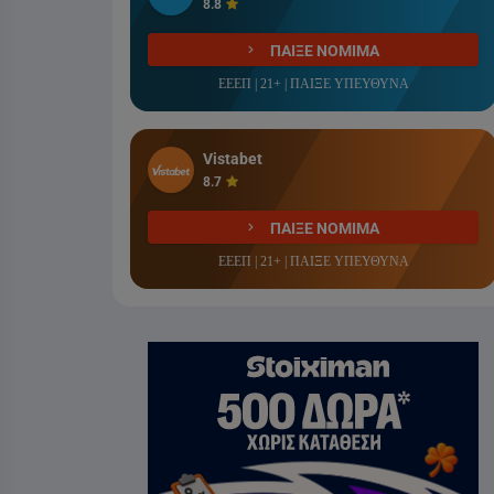
8.8
ΠΑΙΞΕ ΝΟΜΙΜΑ
ΕΕΕΠ | 21+ | ΠΑΙΞΕ ΥΠΕΥΘΥΝΑ
Vistabet
8.7
ΠΑΙΞΕ ΝΟΜΙΜΑ
ΕΕΕΠ | 21+ | ΠΑΙΞΕ ΥΠΕΥΘΥΝΑ