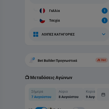
Γαλλία
1
Τσεχία
1
ΛΟΙΠΕΣ ΚΑΤΗΓΟΡΙΕΣ
Hot
Bet Builder Προγνωστικά
📺 Μεταδόσεις Αγώνων
Σήμερα
Αύριο
Κυριακή
7 Αυγούστου
8 Αυγούστου
9 Αυγούστου