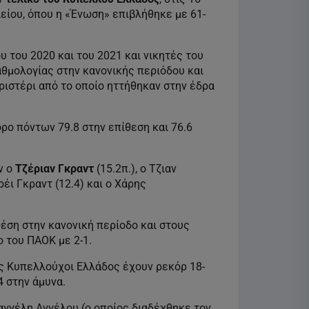
είου, όπου η «Ένωση» επιβλήθηκε με 61-
 του 2020 και του 2021 και νικητές του
αθμολογίας στην κανονικής περιόδου και
εριστέρι από το οποίο ηττήθηκαν στην έδρα
όρο πόντων 79.8 στην επίθεση και 76.6
ν ο
Τζέριαν Γκραντ
(15.2π.), ο Τζιαν
ρέι Γκραντ (12.4) και ο Χάρης
έση στην κανονική περίοδο και στους
ο του ΠΑΟΚ με 2-1.
ς Κυπελλούχοι Ελλάδος έχουν ρεκόρ 18-
4 στην άμυνα.
γγέλη Αγγέλου (ο οποίος διαδέχθηκε τον