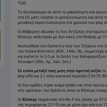
Τζαζ.
Το αξιοπερίεργο σε αυτό το μακρόσυρτο και αγωνιώ
στα έξι ματς νίκησαν οι φιλοξενούμενοι και αυτά 
μοναδική περιπτωσιολογία στα χρονικά των play of
Οι Μάβερικς άλωσαν το Λος Αντζελες στα πρώτα δυ
Κλίπερς απάντησαν με δυο νίκες στο Ντάλας με 118
Ακολούθησε στο Game-5 η νίκη των Τεξανών στο St
του Λούκα Ντόντσιτς (42π., 14ασ., 8ρ., συμμετοχή 
και εγένετο το 3-3 με το διπλό των Καλιφορνέζων 
Λέοναρντ (45π., 6ρ., 3ασ., 2κλ.)
Σε εννέα μεταξύ τους ματς στην εφετινή σεζόν
το 
play offs και 2-1 στην κανονική περίοδο (124-73, 99
Οι δυο ομάδες είχαν αναμετρηθεί και στον πρώτο γ
στη «φούσκα» του Ορλάντο, όπου οι Κλίπερς επικρ
Oι
Κλίπερς
τερμάτισαν στο Νο 4 της Δύσης με 47-25
της περιφέρειας 27-15) και με μέσο όρο πόντων 11