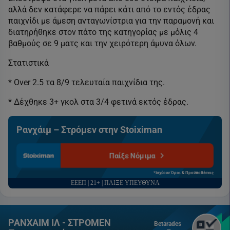
αλλά δεν κατάφερε να πάρει κάτι από το εντός έδρας
παιχνίδι με άμεση ανταγωνίστρια για την παραμονή και
διατηρήθηκε στον πάτο της κατηγορίας με μόλις 4
βαθμούς σε 9 ματς και την χειρότερη άμυνα όλων.
Στατιστικά
* Over 2.5 τα 8/9 τελευταία παιχνίδια της.
* Δέχθηκε 3+ γκολ στα 3/4 φετινά εκτός έδρας.
Ρανχάιμ – Στρόμεν στην Stoiximan
Παίξε Νόμιμα
*Ισχύουν Όροι & Προϋποθέσεις
ΕΕΕΠ | 21+ | ΠΑΙΞΕ ΥΠΕΥΘΥΝΑ
ΡΑΝΧΑΙΜ ΙΛ - ΣΤΡΟΜΕΝ
Betarades