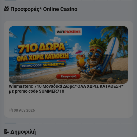
🎁 Προσφορές* Online Casino
Winmasters: 710 Μοναδικά Δώρα* ΟΛΑ ΧΩΡΙΣ ΚΑΤΑΘΕΣΗ*
με promo code SUMMER710
08 Αυγ 2026
📝 Δημοφιλή