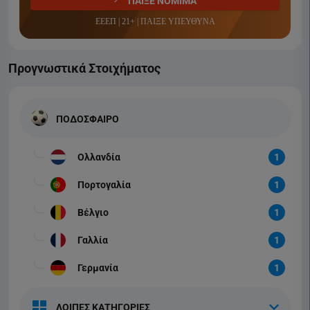
ΠΑΙΞΕ ΝΟΜΙΜΑ
ΕΕΕΠ | 21+ | ΠΑΙΞΕ ΥΠΕΥΘΥΝΑ
Προγνωστικά Στοιχήματος
ΠΟΔΟΣΦΑΙΡΟ
Ολλανδία
1
Πορτογαλία
1
Βέλγιο
1
Γαλλία
1
Γερμανία
1
ΛΟΙΠΕΣ ΚΑΤΗΓΟΡΙΕΣ