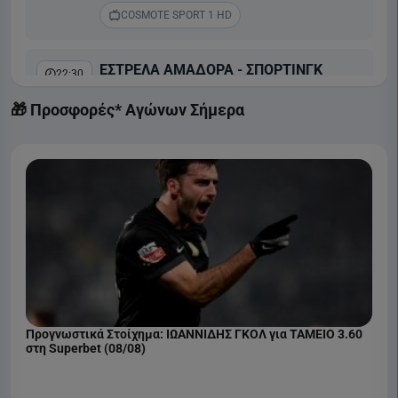
COSMOTE SPORT 1 HD
ΕΣΤΡΕΛΑ ΑΜΑΔΟΡΑ - ΣΠΟΡΤΙΝΓΚ
22:30
Liga Portugal Betclic
🎁 Προσφορές* Αγώνων Σήμερα
COSMOTE SPORT 2 HD
Προγνωστικά Στοίχημα: ΙΩΑΝΝΙΔΗΣ ΓΚΟΛ για ΤΑΜΕΙΟ 3.60
στη Superbet (08/08)