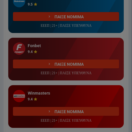
9.5
ΠΑΙΞΕ ΝΟΜΙΜΑ
ΕΕΕΠ | 21+ | ΠΑΙΞΕ ΥΠΕΥΘΥΝΑ
Fonbet
9.4
ΠΑΙΞΕ ΝΟΜΙΜΑ
ΕΕΕΠ | 21+ | ΠΑΙΞΕ ΥΠΕΥΘΥΝΑ
Winmasters
9.4
ΠΑΙΞΕ ΝΟΜΙΜΑ
ΕΕΕΠ | 21+ | ΠΑΙΞΕ ΥΠΕΥΘΥΝΑ