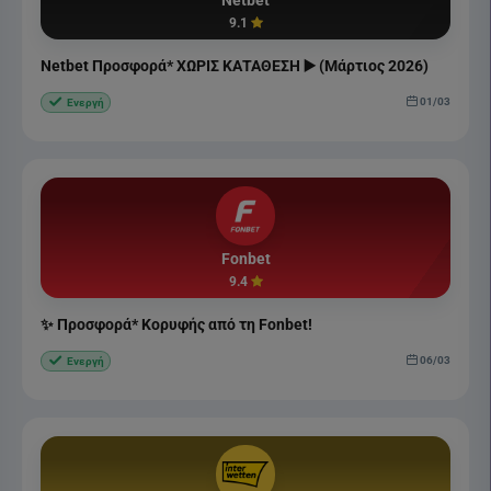
9.1
Netbet Προσφορά* ΧΩΡΙΣ ΚΑΤΑΘΕΣΗ ▶️ (Μάρτιος 2026)
01/03
Ενεργή
Fonbet
9.4
✨ Προσφορά* Κορυφής από τη Fonbet!
06/03
Ενεργή