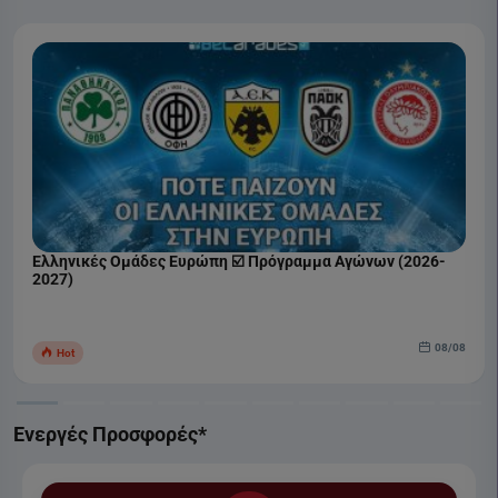
Ελληνικές Ομάδες Ευρώπη ☑️ Πρόγραμμα Αγώνων (2026-
2027)
08/08
Hot
Ενεργές Προσφορές*