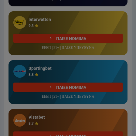
Interwetten
9.3
ΠΑΙΞΕ ΝΟΜΙΜΑ
ΕΕΕΠ | 21+ | ΠΑΙΞΕ ΥΠΕΥΘΥΝΑ
Sportingbet
8.8
ΠΑΙΞΕ ΝΟΜΙΜΑ
ΕΕΕΠ | 21+ | ΠΑΙΞΕ ΥΠΕΥΘΥΝΑ
Vistabet
8.7