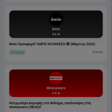
Bwin
9.6
Bwin Προσφορά* ΧΩΡΙΣ ΚΑΤΑΘΕΣΗ 🎁 (Μάρτιος 2026)
03/03
Ενεργή
Winmasters
9.4
Ντερμπάρα κορυφής στο Φάληρο, αποδοσάρες στη
winmasters (08/03)!