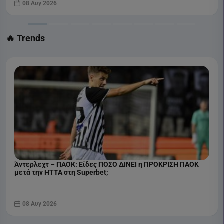
08 Αυγ 2026
🔥 Trends
Άντερλεχτ – ΠΑΟΚ: Είδες ΠΟΣΟ ΔΙΝΕΙ η ΠΡΟΚΡΙΣΗ ΠΑΟΚ
μετά την ΗΤΤΑ στη Superbet;
08 Αυγ 2026