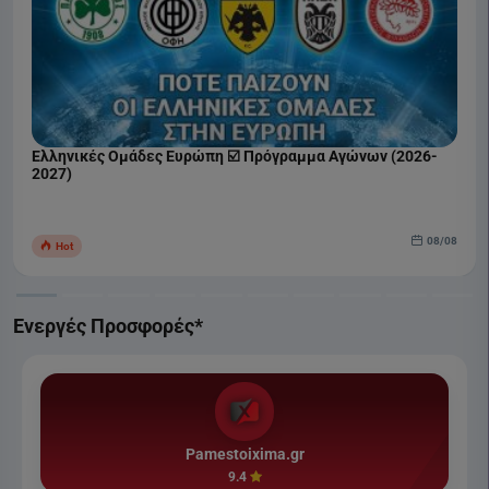
Ελληνικές Ομάδες Ευρώπη ☑️ Πρόγραμμα Αγώνων (2026-
2027)
08/08
Hot
Ενεργές Προσφορές*
Pamestoixima.gr
9.4