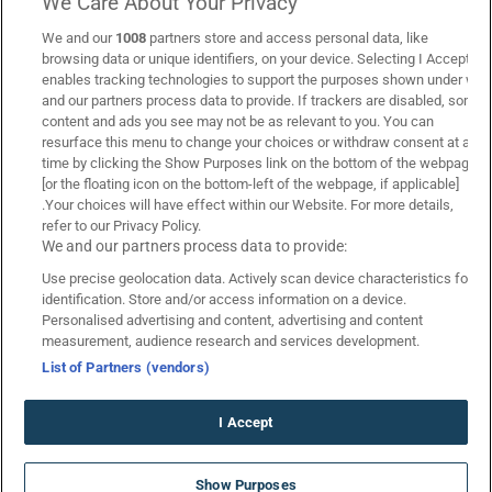
We Care About Your Privacy
We and our
1008
partners store and access personal data, like
browsing data or unique identifiers, on your device. Selecting I Accept
enables tracking technologies to support the purposes shown under we
and our partners process data to provide. If trackers are disabled, some
content and ads you see may not be as relevant to you. You can
resurface this menu to change your choices or withdraw consent at any
time by clicking the Show Purposes link on the bottom of the webpage
[or the floating icon on the bottom-left of the webpage, if applicable]
.Your choices will have effect within our Website. For more details,
refer to our Privacy Policy.
Επικοινωνία
Links
We and our partners process data to provide:
Use precise geolocation data. Actively scan device characteristics for
Όροι Χρήσης
Πολιτική Απορρήτου
identification. Store and/or access information on a device.
Personalised advertising and content, advertising and content
Πολιτική Χρήσης Cookies
Υπεύθυνος Στοιχηματισμός
measurement, audience research and services development.
List of Partners (vendors)
Betarades Business Model
Editorial Policy
I Accept
ΝΕΑ GIGA ΠΡΟΣΦΟΡΑ* ΓΝΩΡΙΜΙΑΣ
στην Bwin!
Show Purposes
*Ισχύουν Όροι & Προϋποθέσεις