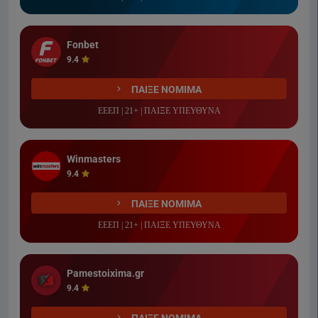
Fonbet
9.4
ΠΑΙΞΕ ΝΟΜΙΜΑ
ΕΕΕΠ | 21+ | ΠΑΙΞΕ ΥΠΕΥΘΥΝΑ
Winmasters
9.4
ΠΑΙΞΕ ΝΟΜΙΜΑ
ΕΕΕΠ | 21+ | ΠΑΙΞΕ ΥΠΕΥΘΥΝΑ
Pamestoixima.gr
9.4
ΠΑΙΞΕ ΝΟΜΙΜΑ