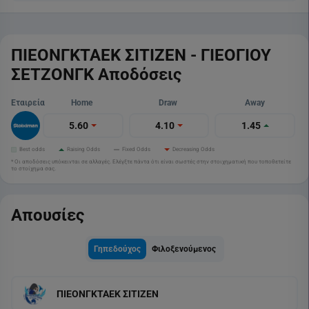
ΠΙΕΟΝΓΚΤΑΕΚ ΣΙΤΙΖΕΝ - ΓΙΕΟΓΙΟΥ
ΣΕΤΖΟΝΓΚ Αποδόσεις
Εταιρεία
Home
Draw
Away
5.60
4.10
1.45
Best odds
Raising Odds
Fixed Odds
Decreasing Odds
* Οι αποδόσεις υπόκεινται σε αλλαγές. Ελέγξτε πάντα ότι είναι σωστές στην στοιχηματική που τοποθετείτε
το στοίχημα σας.
Απουσίες
Γηπεδούχος
Φιλοξενούμενος
ΠΙΕΟΝΓΚΤΑΕΚ ΣΙΤΙΖΕΝ