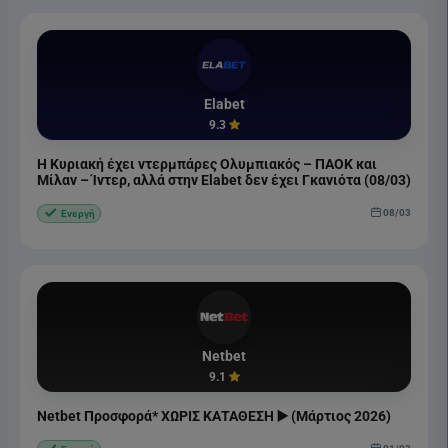
Elabet
9.3
Η Κυριακή έχει ντερμπάρες Ολυμπιακός – ΠΑΟΚ και
Μίλαν – Ίντερ, αλλά στην Elabet δεν έχει Γκανιότα (08/03)
08/03
Ενεργή
Netbet
9.1
Netbet Προσφορά* ΧΩΡΙΣ ΚΑΤΑΘΕΣΗ ▶️ (Μάρτιος 2026)