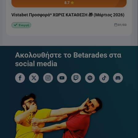
8.7
Vistabet Προσφορά* ΧΩΡΙΣ ΚΑΤΑΘΕΣΗ 🎁 (Μάρτιος 2026)
01/03
Ενεργή
Ακολουθήστε το Betarades στα
social media
facebook social link
x social link
instagram social link
youtube social link
twitch social link
spotify social link
tiktok social link
discord soci