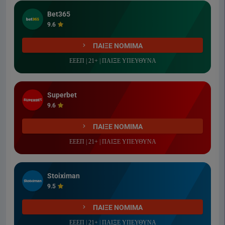
Bet365
9.6
ΠΑΙΞΕ ΝΟΜΙΜΑ
ΕΕΕΠ | 21+ | ΠΑΙΞΕ ΥΠΕΥΘΥΝΑ
Superbet
9.6
ΠΑΙΞΕ ΝΟΜΙΜΑ
ΕΕΕΠ | 21+ | ΠΑΙΞΕ ΥΠΕΥΘΥΝΑ
Stoiximan
9.5
ΠΑΙΞΕ ΝΟΜΙΜΑ
ΕΕΕΠ | 21+ | ΠΑΙΞΕ ΥΠΕΥΘΥΝΑ