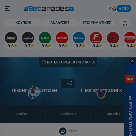
Στοίχημα
Burger button
+130
Mobile champ
ΚΟΥΠΟΝΙ
ΑΝΑΛΥΣΕΙΣ
ΣΤΟΙΧΗΜΑΤΙΚΕΣ
9.8
9.7
9.6
9.6
9.5
9.4
9.4
9.4
ΝΟΤΙΑ ΚΟΡΕΑ : ΚΥΠΕΛΛΟ FA
ΑΝ
ΝΕΟ
ΠΡ
1 - 3
ΓΝΩ
ΠΙΕΟΝΓΚΤΑΕΚ ΣΙΤΙΖΕΝ
ΓΙΕΟΓΙΟΥ ΣΕΤΖΟΝΓΚ
👀 ΕΣΥ ΔΕΝ ΤΟ ΠΗΡΕΣ; 🎁
ΧΩΡ
ΚΑ
στη
Ανάλυση
Αποδόσεις
Απουσίες
ΕΓ
εδώ
Καιρός