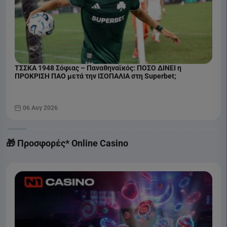
ΤΣΣΚΑ 1948 Σόφιας – Παναθηναϊκός: ΠΟΣΟ ΔΙΝΕΙ η
ΠΡΟΚΡΙΣΗ ΠΑΟ μετά την ΙΣΟΠΑΛΙΑ στη Superbet;
06 Αυγ 2026
🎁 Προσφορές* Online Casino