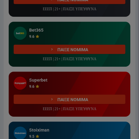
ΕΕΕΠ | 21+ | ΠΑΙΞΕ ΥΠΕΥΘΥΝΑ
Bet365
9.6
ΠΑΙΞΕ ΝΟΜΙΜΑ
ΕΕΕΠ | 21+ | ΠΑΙΞΕ ΥΠΕΥΘΥΝΑ
Superbet
9.6
ΠΑΙΞΕ ΝΟΜΙΜΑ
ΕΕΕΠ | 21+ | ΠΑΙΞΕ ΥΠΕΥΘΥΝΑ
Stoiximan
9.5