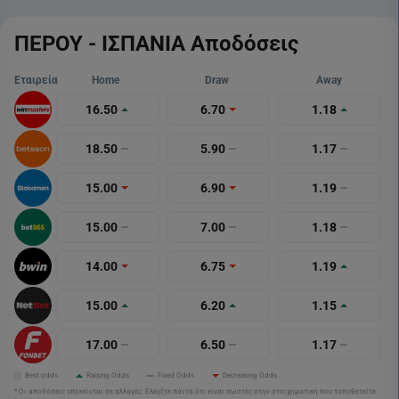
ΠΕΡΟΥ - ΙΣΠΑΝΙΑ Αποδόσεις
Εταιρεία
Home
Draw
Away
16.50
6.70
1.18
18.50
5.90
1.17
15.00
6.90
1.19
15.00
7.00
1.18
14.00
6.75
1.19
15.00
6.20
1.15
17.00
6.50
1.17
Best odds
Raising Odds
Fixed Odds
Decreasing Odds
* Οι αποδόσεις υπόκεινται σε αλλαγές. Ελέγξτε πάντα ότι είναι σωστές στην στοιχηματική που τοποθετείτε