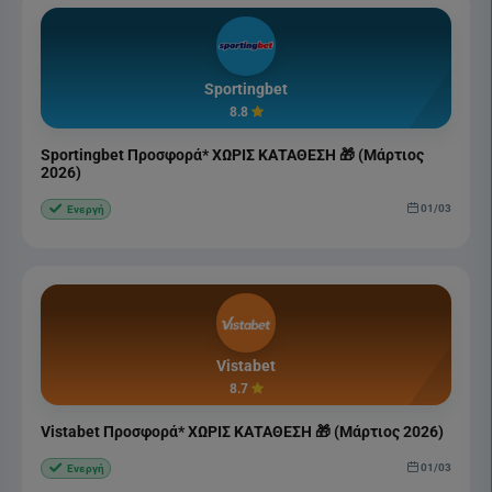
Sportingbet
8.8
Sportingbet Προσφορά* ΧΩΡΙΣ ΚΑΤΑΘΕΣΗ 🎁 (Μάρτιος
2026)
01/03
Ενεργή
Vistabet
8.7
Vistabet Προσφορά* ΧΩΡΙΣ ΚΑΤΑΘΕΣΗ 🎁 (Μάρτιος 2026)
01/03
Ενεργή