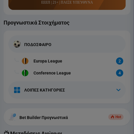
ΕΕΕΠ | 21+ | ΠΑΙΞΕ ΥΠΕΥΘΥΝΑ
Προγνωστικά Στοιχήματος
ΠΟΔΟΣΦΑΙΡΟ
Europa League
2
Conference League
4
ΛΟΙΠΕΣ ΚΑΤΗΓΟΡΙΕΣ
Hot
Bet Builder Προγνωστικά
📺 Μεταδόσεις Αγώνων