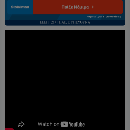
Παίξε Νόμιμα
*Ισχύουν Όροι & Προϋποθέσεις
ΕΕΕΠ | 21+ | ΠΑΙΞΕ ΥΠΕΥΘΥΝΑ