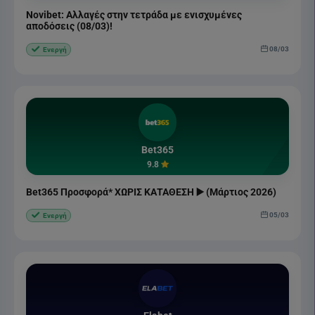
Novibet: Αλλαγές στην τετράδα με ενισχυμένες
αποδόσεις (08/03)!
08/03
Ενεργή
Bet365
9.8
Bet365 Προσφορά* ΧΩΡΙΣ ΚΑΤΑΘΕΣΗ ▶️ (Μάρτιος 2026)
05/03
Ενεργή