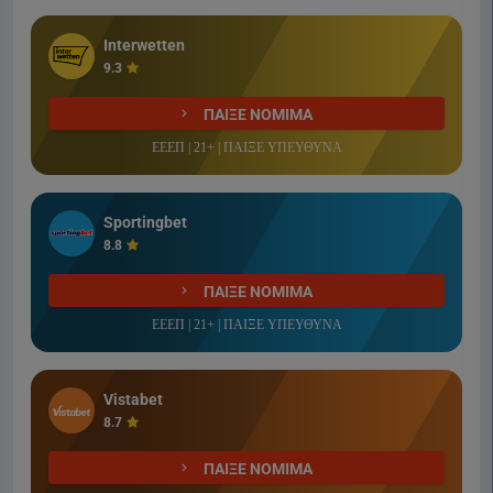
Interwetten
9.3
ΠΑΙΞΕ ΝΟΜΙΜΑ
ΕΕΕΠ | 21+ | ΠΑΙΞΕ ΥΠΕΥΘΥΝΑ
Sportingbet
8.8
ΠΑΙΞΕ ΝΟΜΙΜΑ
ΕΕΕΠ | 21+ | ΠΑΙΞΕ ΥΠΕΥΘΥΝΑ
Vistabet
8.7
ΠΑΙΞΕ ΝΟΜΙΜΑ