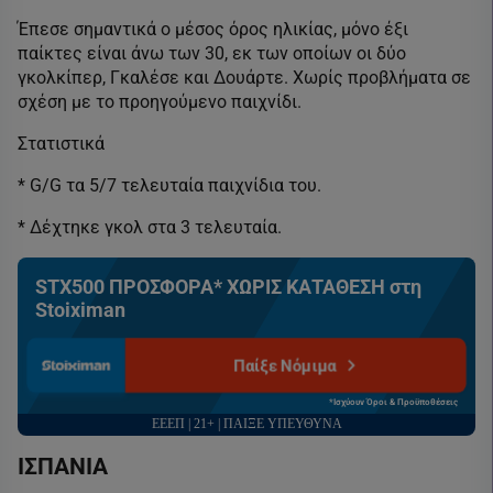
Έπεσε σημαντικά ο μέσος όρος ηλικίας, μόνο έξι
παίκτες είναι άνω των 30, εκ των οποίων οι δύο
γκολκίπερ, Γκαλέσε και Δουάρτε. Χωρίς προβλήματα σε
σχέση με το προηγούμενο παιχνίδι.
Στατιστικά
* G/G τα 5/7 τελευταία παιχνίδια του.
* Δέχτηκε γκολ στα 3 τελευταία.
STX500 ΠΡΟΣΦΟΡΑ* ΧΩΡΙΣ ΚΑΤΑΘΕΣΗ στη
Stoiximan
Παίξε Νόμιμα
*Ισχύουν Όροι & Προϋποθέσεις
ΕΕΕΠ | 21+ | ΠΑΙΞΕ ΥΠΕΥΘΥΝΑ
ΙΣΠΑΝΙΑ