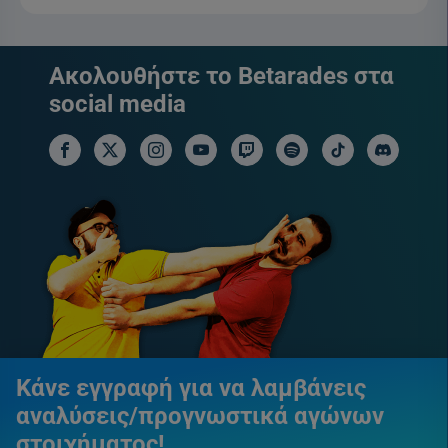
Ακολουθήστε το Betarades στα
social media
facebook social link
x social link
instagram social link
youtube social link
twitch social link
spotify social link
tiktok social link
discord soci
Κάνε εγγραφή για να λαμβάνεις
αναλύσεις/προγνωστικά αγώνων
στοιχήματος!