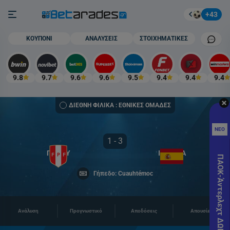
Στοίχημα
Burger button
+43
Mobile cham
ΚΟΥΠΟΝΙ
ΑΝΑΛΥΣΕΙΣ
ΣΤΟΙΧΗΜΑΤΙΚΕΣ
9.8
9.7
9.6
9.6
9.5
9.4
9.4
9.4
ΔΙΕΘΝΗ ΦΙΛΙΚΑ : ΕΘΝΙΚΕΣ ΟΜΑΔΕΣ
Καλο
Προ
ΝΕΟ
Γνωρ
1 - 3
ΧΩΡ
ΠΕΡΟΥ
ΙΣΠΑΝΙΑ
ΠΑΟK-Άντερλεχτ ΔΩΡΕΑΝ* 🎁
ΚΑΤ
Γήπεδο: Cuauhtémoc
Pro
SUM
Εγγρ
Ανάλυση
Προγνωστικό
Αποδόσεις
Απουσίες
στο