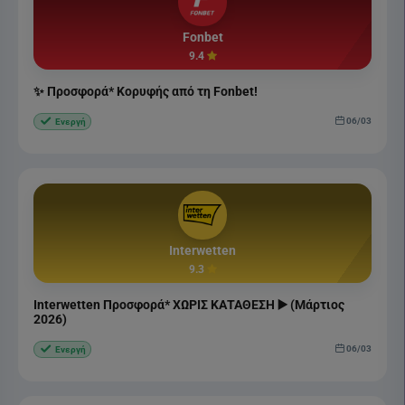
Fonbet
9.4
✨ Προσφορά* Κορυφής από τη Fonbet!
06/03
Ενεργή
Interwetten
9.3
Interwetten Προσφορά* ΧΩΡΙΣ ΚΑΤΑΘΕΣΗ ▶️ (Μάρτιος
2026)
06/03
Ενεργή