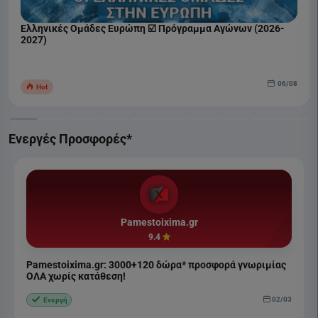
Ελληνικές Ομάδες Ευρώπη ☑️ Πρόγραμμα Αγώνων (2026-
2027)
06/08
Hot
Ενεργές Προσφορές*
Pamestoixima.gr
9.4
Pamestoixima.gr: 3000+120 δώρα* προσφορά γνωριμίας
ΟΛΑ χωρίς κατάθεση!
02/03
Ενεργή