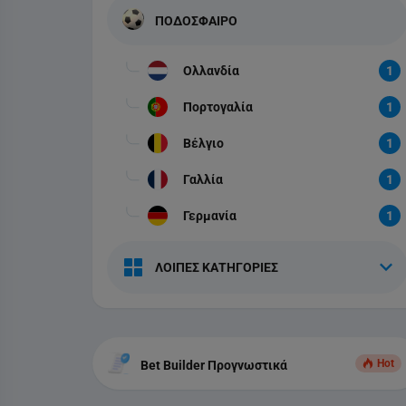
ΠΟΔΟΣΦΑΙΡΟ
Ολλανδία
1
Πορτογαλία
1
Βέλγιο
1
Γαλλία
1
Γερμανία
1
ΛΟΙΠΕΣ ΚΑΤΗΓΟΡΙΕΣ
Hot
Bet Builder Προγνωστικά