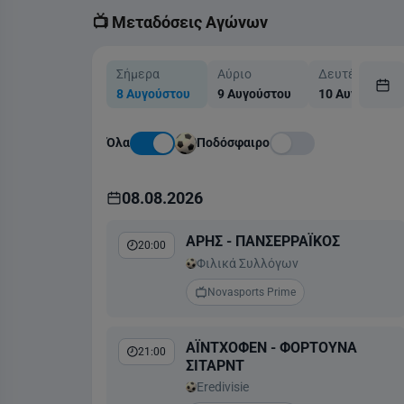
📺 Μεταδόσεις Αγώνων
Σήμερα
Αύριο
Δευτέρα
8 Αυγούστου
9 Αυγούστου
10 Αυγούστου
Όλα
Ποδόσφαιρο
08.08.2026
ΑΡΗΣ - ΠΑΝΣΕΡΡΑΪΚΟΣ
20:00
Φιλικά Συλλόγων
Novasports Prime
ΑΪΝΤΧΟΦΕΝ - ΦΟΡΤΟΥΝΑ
21:00
ΣΙΤΑΡΝΤ
Eredivisie