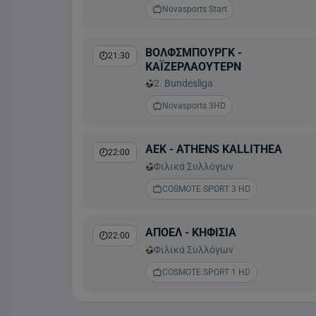
Novasports Start
ΒΟΛΦΣΜΠΟΥΡΓΚ -
21:30
ΚΑΪΖΕΡΛΑΟΥΤΕΡΝ
2. Bundesliga
Novasports 3HD
ΑΕΚ - ATHENS KALLITHEA
22:00
Φιλικά Συλλόγων
COSMOTE SPORT 3 HD
ΑΠΟΕΛ - ΚΗΦΙΣΙΑ
22:00
Φιλικά Συλλόγων
COSMOTE SPORT 1 HD
ΕΣΤΡΕΛΑ ΑΜΑΔΟΡΑ -