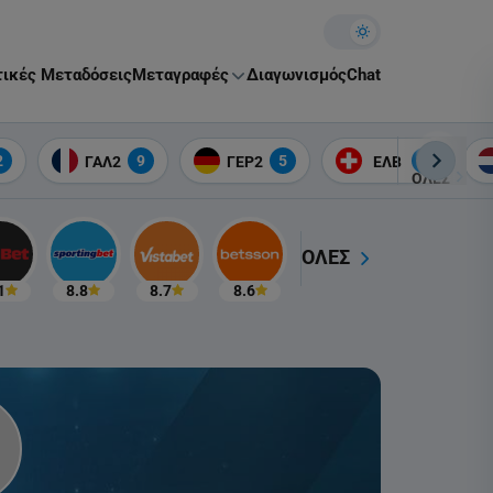
Theme toggle
ικές Μεταδόσεις
Μεταγραφές
Διαγωνισμός
Chat
6
2
9
5
2
ΓΑΛ2
ΓΕΡ2
ΕΛΒ
ΟΛΕΣ
ΟΛΕΣ
1
8.8
8.7
8.6