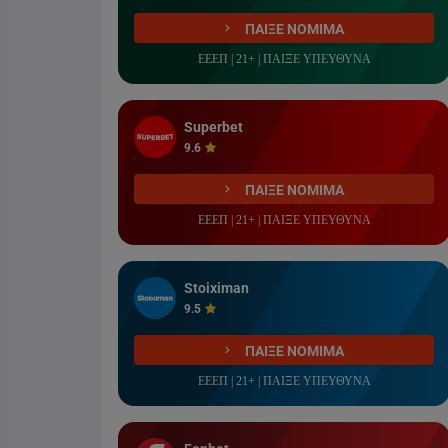
ΠΑΙΞΕ ΝΟΜΙΜΑ
ΕΕΕΠ | 21+ | ΠΑΙΞΕ ΥΠΕΥΘΥΝΑ
Superbet
9.6
ΠΑΙΞΕ ΝΟΜΙΜΑ
ΕΕΕΠ | 21+ | ΠΑΙΞΕ ΥΠΕΥΘΥΝΑ
Stoiximan
9.5
ΠΑΙΞΕ ΝΟΜΙΜΑ
ΕΕΕΠ | 21+ | ΠΑΙΞΕ ΥΠΕΥΘΥΝΑ