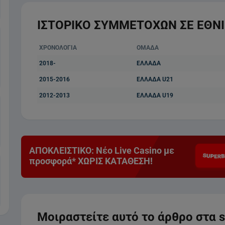
ΙΣΤΟΡΙΚΟ ΣΥΜΜΕΤΟΧΩΝ ΣΕ ΕΘΝ
ΧΡΟΝΟΛΟΓΙΑ
ΟΜΑΔΑ
2018-
ΕΛΛΑΔΑ
2015-2016
ΕΛΛΑΔΑ U21
2012-2013
ΕΛΛΑΔΑ U19
ΑΠΟΚΛΕΙΣΤΙΚΟ: Νέο Live Casino με
προσφορά* ΧΩΡΙΣ ΚΑΤΑΘΕΣΗ!
Μοιραστείτε αυτό το άρθρο στα s