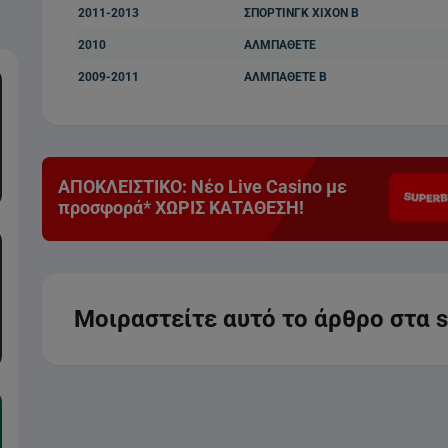
2011-2013
ΣΠΟΡΤΙΝΓΚ ΧΙΧΟΝ Β
2010
ΑΛΜΠΑΘΕΤΕ
2009-2011
ΑΛΜΠΑΘΕΤΕ Β
ΑΠΟΚΛΕΙΣΤΙΚΟ: Νέο Live Casino με
προσφορά* ΧΩΡΙΣ ΚΑΤΑΘΕΣΗ!
Μοιραστείτε αυτό το άρθρο στα s