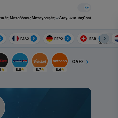
Theme toggle
ικές Μεταδόσεις
Μεταγραφές
Διαγωνισμός
Chat
6
2
9
5
2
ΓΑΛ2
ΓΕΡ2
ΕΛΒ
ΟΛΕΣ
ΟΛΕΣ
1
8.8
8.7
8.6