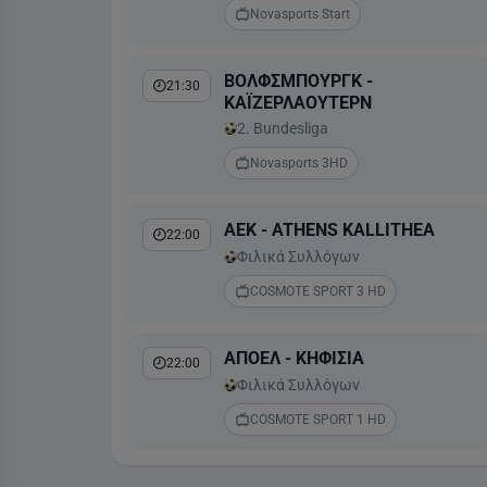
Novasports Start
ΒΟΛΦΣΜΠΟΥΡΓΚ -
21:30
ΚΑΪΖΕΡΛΑΟΥΤΕΡΝ
2. Bundesliga
Novasports 3HD
ΑΕΚ - ATHENS KALLITHEA
22:00
Φιλικά Συλλόγων
COSMOTE SPORT 3 HD
ΑΠΟΕΛ - ΚΗΦΙΣΙΑ
22:00
Φιλικά Συλλόγων
COSMOTE SPORT 1 HD
ΕΣΤΡΕΛΑ ΑΜΑΔΟΡΑ -