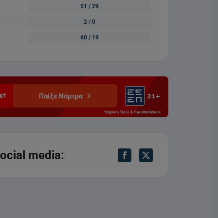
51 / 29
2 / 0
60 / 19
Παίξε Νόμιμα
*Ισχύουν Όροι & Προϋποθέσεις
ocial media: