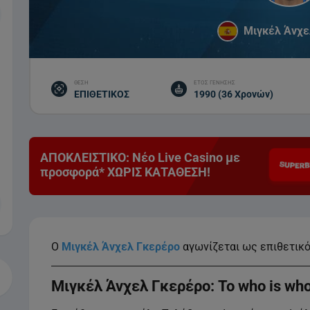
Μιγκέλ Άνχε
ΘΕΣΗ
ΕΤΟΣ ΓΕΝΗΣΗΣ
ΕΠΙΘΕΤΙΚΟΣ
1990 (36 Χρονών)
ΑΠΟΚΛΕΙΣΤΙΚΟ: Νέο Live Casino με
προσφορά* ΧΩΡΙΣ ΚΑΤΑΘΕΣΗ!
O
Μιγκέλ Άνχελ Γκερέρο
αγωνίζεται ως επιθετικό
Μιγκέλ Άνχελ Γκερέρο: Το who is wh