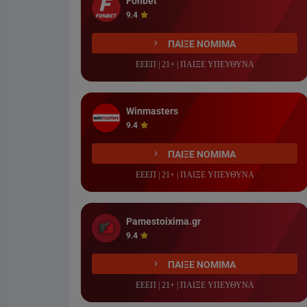
Fonbet
9.4
ΠΑΙΞΕ ΝΟΜΙΜΑ
ΕΕΕΠ | 21+ | ΠΑΙΞΕ ΥΠΕΥΘΥΝΑ
Winmasters
9.4
ΠΑΙΞΕ ΝΟΜΙΜΑ
ΕΕΕΠ | 21+ | ΠΑΙΞΕ ΥΠΕΥΘΥΝΑ
Pamestoixima.gr
9.4
ΠΑΙΞΕ ΝΟΜΙΜΑ
ΕΕΕΠ | 21+ | ΠΑΙΞΕ ΥΠΕΥΘΥΝΑ