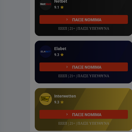
Netbet
9.1
ΠΑΙΞΕ ΝΟΜΙΜΑ
ΕΕΕΠ | 21+ | ΠΑΙΞΕ ΥΠΕΥΘΥΝΑ
Elabet
9.3
ΠΑΙΞΕ ΝΟΜΙΜΑ
ΕΕΕΠ | 21+ | ΠΑΙΞΕ ΥΠΕΥΘΥΝΑ
Interwetten
9.3
ΠΑΙΞΕ ΝΟΜΙΜΑ
ΕΕΕΠ | 21+ | ΠΑΙΞΕ ΥΠΕΥΘΥΝΑ