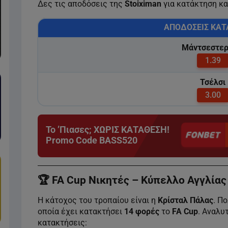
Δες τις αποδόσεις της
Stoiximan
για κατάκτηση κα
ΑΠΟΔΟΣΕΙΣ ΚΑΤ
Μάντσεστερ 
1.39
Τσέλσι
3.00
Το ’Πιασες; ΧΩΡΙΣ ΚΑΤΑΘΕΣΗ!
Promo Code BASS520
🏆 FA Cup Νικητές – Κύπελλο Αγγλίας
Η κάτοχος του τροπαίου είναι η
Κρίσταλ Πάλας
. Π
οποία έχει κατακτήσει
14 φορές
το
FA Cup
. Αναλυ
κατακτήσεις: