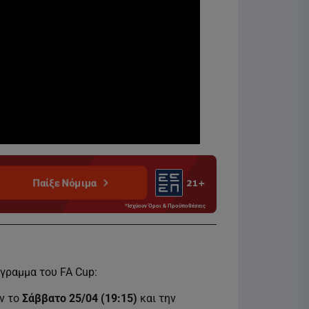
Παίξε Νόμιμα
*Ισχύουν Όροι & Προϋποθέσεις
γραμμα του FA Cup:
ν το
Σάββατο 25/04 (19:15)
και την