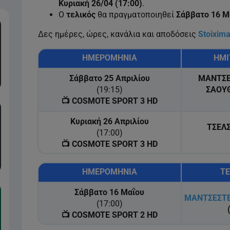
Κυριακή 26/04 (17:00)
.
Ο
τελικός
θα πραγματοποιηθεί
Σάββατο 16 Μα
Δες ημέρες, ώρες, κανάλια και αποδόσεις
Stoixim
ΗΜΕΡΟΜΗΝΙΑ
ΗΜΙ
Σάββατο 25 Απριλίου
ΜΑΝΤΣΕΣ
(19:15)
ΣΑΟΥ
📺 COSMOTE SPORT 3 HD
Κυριακή 26 Απριλίου
ΤΣΕΛΣ
(17:00)
📺 COSMOTE SPORT 3 HD
ΗΜΕΡΟΜΗΝΙΑ
ΤΕ
Σάββατο 16 Μαΐου
ΜΑΝΤΣΕΣΤΕΡ
(17:00)
📺 COSMOTE SPORT 2 HD