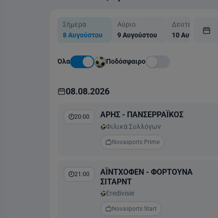
Σήμερα
Αύριο
Δευτέρα
8 Αυγούστου
9 Αυγούστου
10 Αυγούστου
Όλα
Ποδόσφαιρο
08.08.2026
ΑΡΗΣ - ΠΑΝΣΕΡΡΑΪΚΟΣ
20:00
Φιλικά Συλλόγων
Novasports Prime
ΑΪΝΤΧΟΦΕΝ - ΦΟΡΤΟΥΝΑ
21:00
ΣΙΤΑΡΝΤ
Eredivisie
Novasports Start