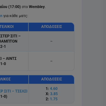
ΐου (17:00)
στο
Wembley
.
an
για κάθε ματς:
ΤΕΛΙΚΟΙ
ΑΠΟΔΟΣΕΙΣ
ΤΕΡ ΣΙΤΙ –
ΘΑΜΠΤΟΝ
–
2-1
Ι – ΛΙΝΤΣ
–
1-0
ΛΙΚΟΣ
ΑΠΟΔΟΣΕΙΣ
1:
4.60
 ΣΙΤΙ – ΤΣΕΛΣΙ
Χ:
3.85
(1-0)
2:
1.75