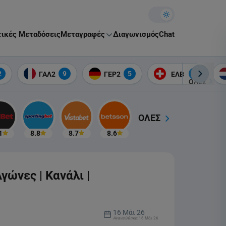
Theme toggle
ικές Μεταδόσεις
Μεταγραφές
Διαγωνισμός
Chat
6
2
9
5
2
ΓΑΛ2
ΓΕΡ2
ΕΛΒ
ΟΛΕΣ
ΟΛΕΣ
1
8.8
8.7
8.6
 | Αγώνες | Κανάλι |
16 Μάι 26
Ανανεώθηκε:
16 Μάι 26