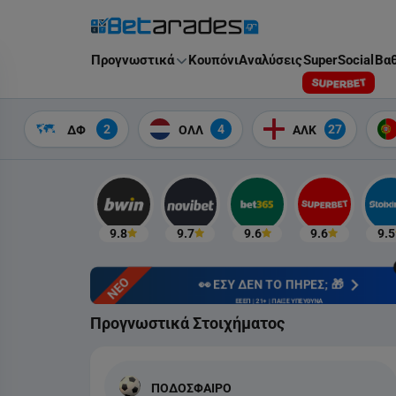
Στοίχημα
Προγνωστικά
Κουπόνι
Αναλύσεις
SuperSocial
Βαθ
2
4
27
ΔΦ
ΟΛΛ
ΑΛΚ
9.8
9.7
9.6
9.6
9.5
ΝΕΟ
👀 ΕΣΥ ΔΕΝ ΤΟ ΠΗΡΕΣ; 🎁
ΕΕΕΠ | 21+ | ΠΑΙΞΕ ΥΠΕΥΘΥΝΑ
Προγνωστικά Στοιχήματος
ΠΟΔΟΣΦΑΙΡΟ