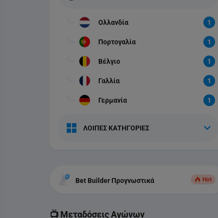
Ολλανδία
1
Πορτογαλία
1
Βέλγιο
1
Γαλλία
1
Γερμανία
1
ΛΟΙΠΕΣ ΚΑΤΗΓΟΡΙΕΣ
Hot
Bet Builder Προγνωστικά
📺 Μεταδόσεις Αγώνων