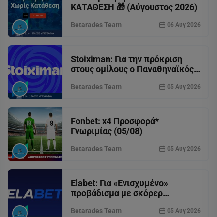
ΚΑΤΑΘΕΣΗ 🎁 (Αύγουστος 2026)
Betarades Team
06 Αυγ 2026
Stoiximan: Για την πρόκριση
στους ομίλους ο Παναθηναϊκός
με super έπαθλο* ανταμοιβής
Betarades Team
05 Αυγ 2026
(05/08)!
Fonbet: x4 Προσφορά*
Γνωριμίας (05/08)
Betarades Team
05 Αυγ 2026
Elabet: Για «Ενισχυμένο»
προβάδισμα με σκόρερ
Γιάγκουσιτς ο Παναθηναϊκός στο
Betarades Team
05 Αυγ 2026
Conference (05/08)