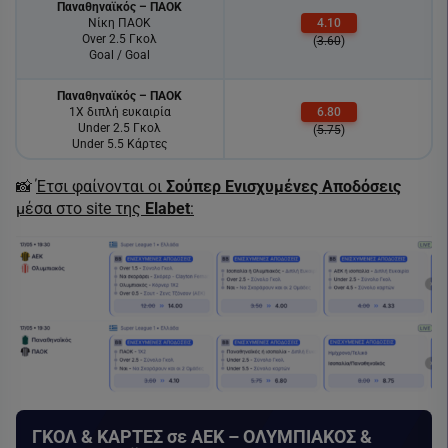
Παναθηναϊκός – ΠΑΟΚ
Νίκη ΠΑΟΚ
4.10
Over 2.5 Γκολ
(
3.60
)
Goal / Goal
Παναθηναϊκός – ΠΑΟΚ
1X διπλή ευκαιρία
6.80
Under 2.5 Γκολ
(
5.75
)
Under 5.5 Κάρτες
📸
Έτσι φαίνονται οι
Σούπερ Ενισχυμένες Αποδόσεις
μέσα στο site της
Elabet
:
ΓΚΟΛ & ΚΑΡΤΕΣ σε ΑΕΚ – ΟΛΥΜΠΙΑΚΟΣ &