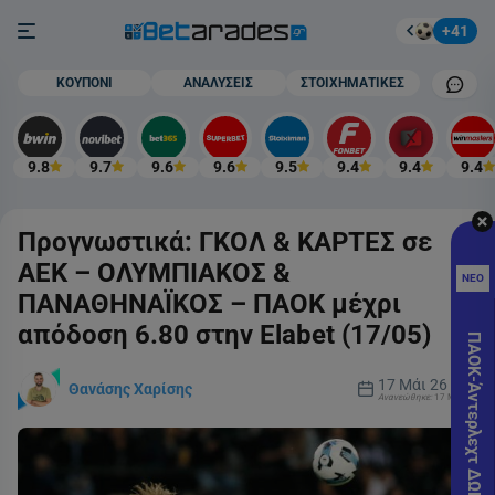
Στοίχημα
Burger button
+41
Mobile cham
ΚΟΥΠΟΝΙ
ΑΝΑΛΥΣΕΙΣ
ΣΤΟΙΧΗΜΑΤΙΚΕΣ
9.8
9.7
9.6
9.6
9.5
9.4
9.4
9.4
Προγνωστικά: ΓΚΟΛ & ΚΑΡΤΕΣ σε
Καλο
Προ
ΑΕΚ – ΟΛΥΜΠΙΑΚΟΣ &
ΝΕΟ
Γνωρ
ΠΑΝΑΘΗΝΑΪΚΟΣ – ΠΑΟΚ μέχρι
ΧΩΡ
απόδοση 6.80 στην Elabet (17/05)
ΠΑΟK-Άντερλεχτ ΔΩΡΕΑΝ* 🎁
ΚΑΤ
17 Μάι 26
Θανάσης Χαρίσης
Pro
Ανανεώθηκε:
17 Μάι 26
SUM
Εγγρ
στο