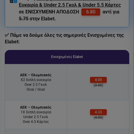
Ευκαιρία & Under 2.5 Γκολ & Under 5.5 Κάρτες
σε ΕΝΙΣΧΥΜΕΝΗ ΑΠΟΔΟΣΗ
6.80
αντί για
5.75
στην Elabet.
✅ Πάμε να δούμε όλες τις σημερινές Ενισχυμένες της
Elabet:
Ενισχυμένες Elabet
ΑΕΚ – Ολυμπιακός
Χ2 διπλή ευκαιρία
4.00
Over 2.5 Γκολ
(
3.50
)
Goal / Goal
ΑΕΚ – Ολυμπιακός
1X διπλή ευκαιρία
4.33
Under 2.5 Γκολ
(
4.00
)
Over 4.5 Κάρτες