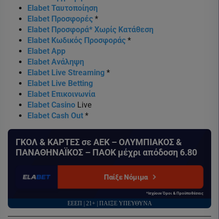
Elabet Ταυτοποίηση
Elabet Προσφορές
*
Elabet Προσφορά* Χωρίς Κατάθεση
Elabet Κωδικός Προσφοράς
*
Elabet App
Elabet Ανάληψη
Elabet Live Streaming
*
Elabet Live Betting
Elabet Επικοινωνία
Elabet Casino
Live
Elabet Cash Out
*
ΓΚΟΛ & ΚΑΡΤΕΣ σε ΑΕΚ – ΟΛΥΜΠΙΑΚΟΣ &
ΠΑΝΑΘΗΝΑΪΚΟΣ – ΠΑΟΚ μέχρι απόδοση 6.80
Παίξε Νόμιμα
*Ισχύουν Όροι & Προϋποθέσεις
ΕΕΕΠ | 21+ | ΠΑΙΞΕ ΥΠΕΥΘΥΝΑ