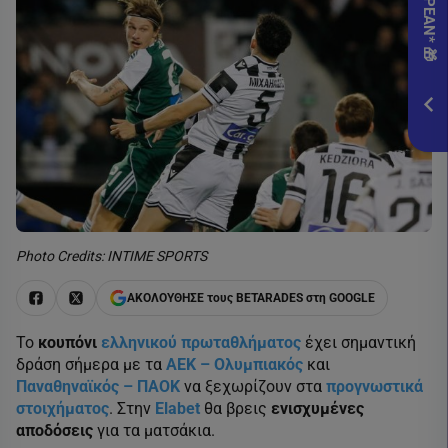
Pame
εδώ!
*Ισχ
Προ
ΕΓΓ
Photo Credits: INTIME SPORTS
ΑΚΟΛΟΥΘΗΣΕ τους BETARADES στη GOOGLE
Το
κουπόνι
ελληνικού πρωταθλήματος
έχει σημαντική
δράση σήμερα με τα
ΑΕΚ – Ολυμπιακός
και
Παναθηναϊκός – ΠΑΟΚ
να ξεχωρίζουν στα
προγνωστικά
στοιχήματος
. Στην
Elabet
θα βρεις
ενισχυμένες
αποδόσεις
για τα ματσάκια.