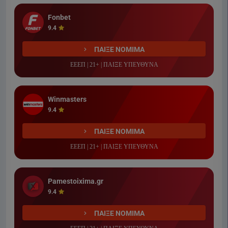
Fonbet
9.4
ΠΑΙΞΕ ΝΟΜΙΜΑ
ΕΕΕΠ | 21+ | ΠΑΙΞΕ ΥΠΕΥΘΥΝΑ
Winmasters
9.4
ΠΑΙΞΕ ΝΟΜΙΜΑ
ΕΕΕΠ | 21+ | ΠΑΙΞΕ ΥΠΕΥΘΥΝΑ
Pamestoixima.gr
9.4
ΠΑΙΞΕ ΝΟΜΙΜΑ