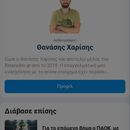
Αρθρογράφος:
Θανάσης Χαρίσης
Είμαι ο Θανάσης Χαρίσης και αποτελώ μέλος του
Betarades.gr από το 2018. Η επαγγελματική μου
ενασχόληση με το online στοίχημα έχει περάσει…
Προφίλ
Διάβασε επίσης
Για το επόμενο βήμα ο ΠΑΟΚ, με