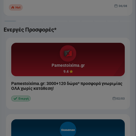
06/08
Hot
Ενεργές Προσφορές*
Pamestoixima.gr
9.4
Pamestoixima.gr: 3000+120 δώρα* προσφορά γνωριμίας
ΟΛΑ χωρίς κατάθεση!
02/03
Ενεργή