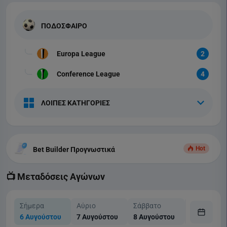
ΠΟΔΟΣΦΑΙΡΟ
Europa League
2
Conference League
4
ΛΟΙΠΕΣ ΚΑΤΗΓΟΡΙΕΣ
Hot
Bet Builder Προγνωστικά
📺 Μεταδόσεις Αγώνων
Σήμερα
Αύριο
Σάββατο
Κυριακή
6 Αυγούστου
7 Αυγούστου
8 Αυγούστου
9 Αυγούστ