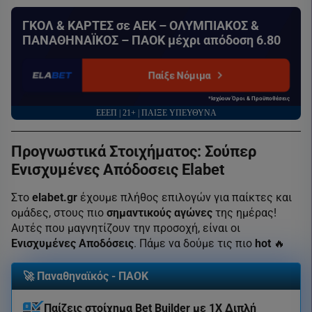
ΓΚΟΛ & ΚΑΡΤΕΣ σε ΑΕΚ – ΟΛΥΜΠΙΑΚΟΣ &
ΠΑΝΑΘΗΝΑΪΚΟΣ – ΠΑΟΚ μέχρι απόδοση 6.80
Παίξε Νόμιμα
*Ισχύουν Όροι & Προϋποθέσεις
ΕΕΕΠ | 21+ | ΠΑΙΞΕ ΥΠΕΥΘΥΝΑ
Προγνωστικά Στοιχήματος: Σούπερ
Ενισχυμένες Απόδοσεις Elabet
Στο
elabet.gr
έχουμε πλήθος επιλογών για παίκτες και
ομάδες, στους πιο
σημαντικούς αγώνες
της ημέρας!
Αυτές που μαγνητίζουν την προσοχή, είναι οι
Ενισχυμένες
Αποδόσεις
. Πάμε να δούμε τις πιο
hot
🔥
🚀 Παναθηναϊκός - ΠΑΟΚ
Παίζεις
στοίχημα Bet Builder με 1Χ Διπλή