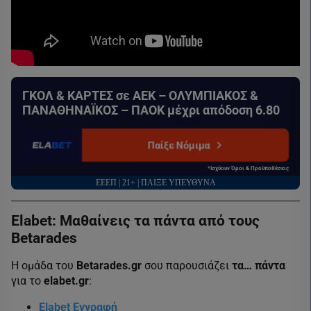
ΓΚΟΛ & ΚΑΡΤΕΣ σε ΑΕΚ – ΟΛΥΜΠΙΑΚΟΣ &
ΠΑΝΑΘΗΝΑΪΚΟΣ – ΠΑΟΚ μέχρι απόδοση 6.80
Παίξε Νόμιμα
*Ισχύουν Όροι & Προϋποθέσεις
ΕΕΕΠ | 21+ | ΠΑΙΞΕ ΥΠΕΥΘΥΝΑ
Elabet: Μαθαίνεις τα πάντα από τους
Betarades
Η ομάδα του
Betarades.gr
σου παρουσιάζει
τα… πάντα
για το
elabet.gr
:
Elabet Εγγραφή