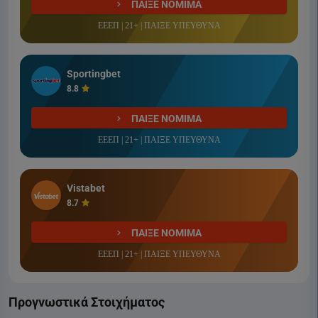
ΠΑΙΞΕ ΝΟΜΙΜΑ
ΕΕΕΠ | 21+ | ΠΑΙΞΕ ΥΠΕΥΘΥΝΑ
Sportingbet
8.8
ΠΑΙΞΕ ΝΟΜΙΜΑ
ΕΕΕΠ | 21+ | ΠΑΙΞΕ ΥΠΕΥΘΥΝΑ
Vistabet
8.7
ΠΑΙΞΕ ΝΟΜΙΜΑ
ΕΕΕΠ | 21+ | ΠΑΙΞΕ ΥΠΕΥΘΥΝΑ
Προγνωστικά Στοιχήματος