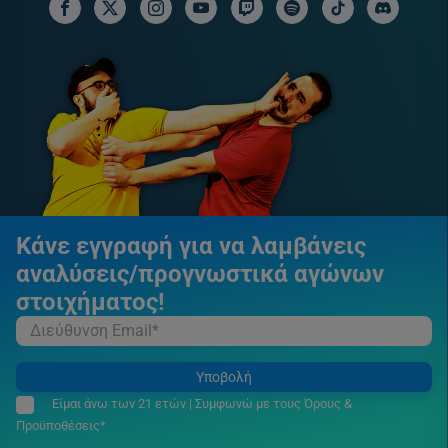
facebook social link
x social link
instagram social link
youtube social link
twitch social link
spotify social link
tiktok social link
discord soci
Κάνε εγγραφή για να λαμβάνεις
αναλύσεις/προγνωστικά αγώνων
στοιχήματος!
Υποβολή
Είμαι άνω των 21 ετών | Συμφωνώ με τους Όρους &
Προϋποθέσεις*