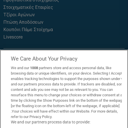
Στοιχηματικές Εταιρίες
Τζίροι Αγώνων
Πτώση Αποδόσεων
Κουπόνι Πάμε Στοίχημα
Livescore
We Care About Your Privacy
We and our
1008
partners store and access personal data, like
browsing data or unique identifiers, on your device. Selecting I Accept
enables tracking technologies to support the purposes shown under we
and our partners process data to provide. If trackers are disabled, some
content and ads you see may not be as relevant to you. You can
resurface this menu to change your choices or withdraw consent at any
time by clicking the Show Purposes link on the bottom of the webpage
[or the floating icon on the bottom-left of the webpage, if applicable]
.Your choices will have effect within our Website. For more details,
refer to our Privacy Policy.
Επικοινωνία
Links
We and our partners process data to provide: