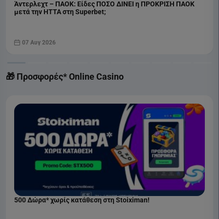
Άντερλεχτ – ΠΑΟΚ: Είδες ΠΟΣΟ ΔΙΝΕΙ η ΠΡΟΚΡΙΣΗ ΠΑΟΚ
μετά την ΗΤΤΑ στη Superbet;
07 Αυγ 2026
🎁 Προσφορές* Online Casino
500 Δώρα* χωρίς κατάθεση στη Stoiximan!