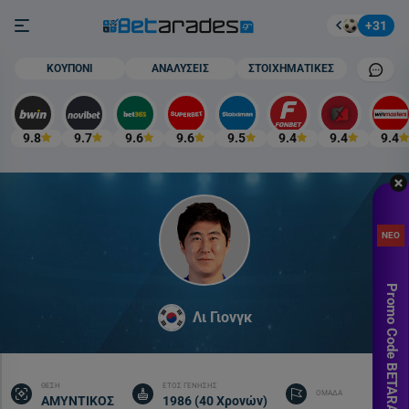
Στοίχημα
Burger button
+31
Mobile cham
ΚΟΥΠΟΝΙ
ΑΝΑΛΥΣΕΙΣ
ΣΤΟΙΧΗΜΑΤΙΚΕΣ
9.8
9.7
9.6
9.6
9.5
9.4
9.4
9.4
710
δώ
ΝΕΟ
ΟΛ
ΚΑ
Promo Code BETARADES 🎁
Pr
Λι Γιονγκ
SU
Εγγ
Win
ΘΕΣΗ
ΕΤΟΣ ΓΕΝΗΣΗΣ
ΜΟ
ΟΜΑΔΑ
ΑΜΥΝΤΙΚΟΣ
1986 (40 Χρονών)