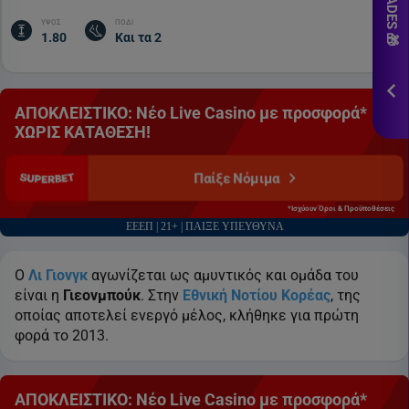
εδ
ΥΨΟΣ
ΠΟΔΙ
1.80
Και τα 2
*Ισ
&
Πρ
ΑΠΟΚΛΕΙΣΤΙΚΟ: Νέο Live Casino με προσφορά*
ΕΓΓ
ΧΩΡΙΣ ΚΑΤΑΘΕΣΗ!
Παίξε Νόμιμα
*Ισχύουν Όροι & Προϋποθέσεις
ΕΕΕΠ | 21+ | ΠΑΙΞΕ ΥΠΕΥΘΥΝΑ
O
Λι Γιονγκ
αγωνίζεται ως αμυντικός και ομάδα του
είναι η
Γιεονμπούκ
. Στην
Εθνική Νοτίου Κορέας
, της
οποίας αποτελεί ενεργό μέλος, κλήθηκε για πρώτη
φορά το 2013.
ΑΠΟΚΛΕΙΣΤΙΚΟ: Νέο Live Casino με προσφορά*