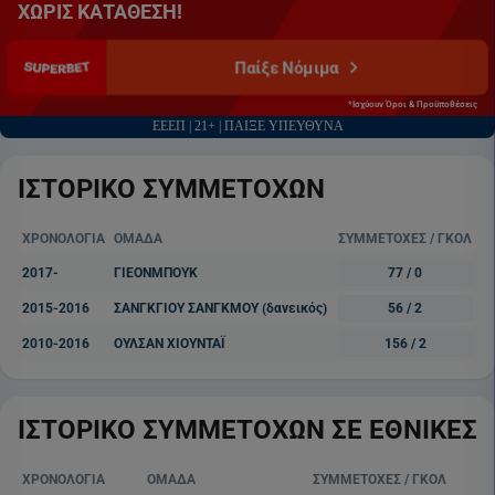
ΧΩΡΙΣ ΚΑΤΑΘΕΣΗ!
Παίξε Νόμιμα
*Ισχύουν Όροι & Προϋποθέσεις
ΕΕΕΠ | 21+ | ΠΑΙΞΕ ΥΠΕΥΘΥΝΑ
ΙΣΤΟΡΙΚΟ ΣΥΜΜΕΤΟΧΩΝ
ΧΡΟΝΟΛΟΓΙΑ
ΟΜΑΔΑ
ΣΥΜΜΕΤΟΧΕΣ / ΓΚΟΛ
2017-
ΓΙΕΟΝΜΠΟΥΚ
77 / 0
2015-2016
ΣΑΝΓΚΓΙΟΥ ΣΑΝΓΚΜΟΥ (δανεικός)
56 / 2
2010-2016
ΟΥΛΣΑΝ ΧΙΟΥΝΤΑΪ
156 / 2
ΙΣΤΟΡΙΚΟ ΣΥΜΜΕΤΟΧΩΝ ΣΕ ΕΘΝΙΚΕΣ
ΧΡΟΝΟΛΟΓΙΑ
ΟΜΑΔΑ
ΣΥΜΜΕΤΟΧΕΣ / ΓΚΟΛ