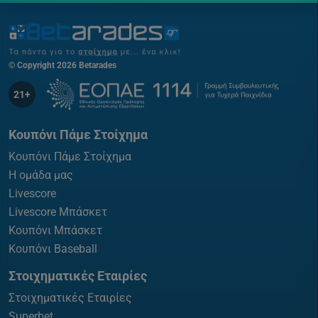
© Copyright 2026 Betarades
21+
Κουπόνι Πάμε Στοίχημα
Κουπόνι Πάμε Στοίχημα
Η ομάδα μας
Livescore
Livescore Μπάσκετ
Κουπόνι Μπάσκετ
Κουπόνι Baseball
Στοιχηματικές Εταιρίες
Στοιχηματικές Εταιρίες
Superbet