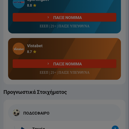
8.8
ΠΑΙΞΕ ΝΟΜΙΜΑ
ΕΕΕΠ | 21+ | ΠΑΙΞΕ ΥΠΕΥΘΥΝΑ
Vistabet
8.7
ΠΑΙΞΕ ΝΟΜΙΜΑ
ΕΕΕΠ | 21+ | ΠΑΙΞΕ ΥΠΕΥΘΥΝΑ
Προγνωστικά Στοιχήματος
ΠΟΔΟΣΦΑΙΡΟ
Τσεχία
1