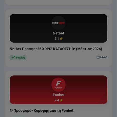
Netbet
9.1
Netbet Προσφορά* ΧΩΡΙΣ ΚΑΤΑΘΕΣΗ ▶️ (Μάρτιος 2026)
01/03
Ενεργή
Fonbet
9.4
✨ Προσφορά* Κορυφής από τη Fonbet!